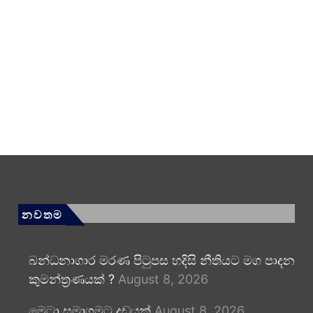
නවතම
බන්ධනාගාර මරණ පිටුපස හදිසි නීතියට මග පාදන
කුමන්ත්‍රණයක් ?
August 8, 2026
මෙටා සමාගමට දඩයක්
August 8, 2026