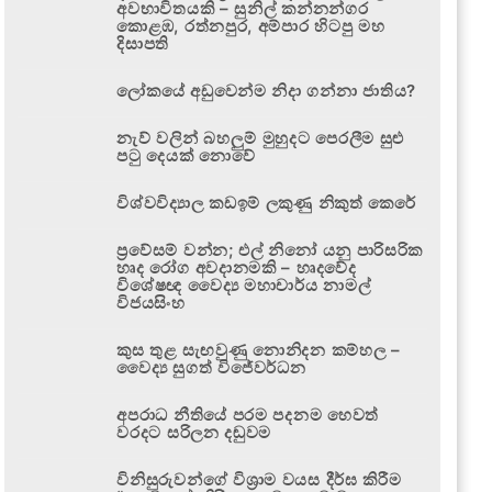
අවභාවිතයකි – සුනිල් කන්නන්ගර
කොළඹ, රත්නපුර, අම්පාර හිටපු මහ
දිසාපති
ලෝකයේ අඩුවෙන්ම නිදා ගන්නා ජාතිය?
නැව් වලින් බහලුම් මුහුදට පෙරලීම සුළු
පටු දෙයක් නොවේ
විශ්වවිද්‍යාල කඩඉම් ලකුණු නිකුත් කෙරේ
ප්‍රවේසම් වන්න; එල් නිනෝ යනු පාරිසරික
හෘද රෝග අවදානමකි – හෘදවේද
විශේෂඥ වෛද්‍ය මහාචාර්ය නාමල්
විජයසිංහ
කුස තුළ සැඟවුණු නොනිදන කම්හල –
වෛද්‍ය සුගත් විජේවර්ධන
අපරාධ නීතියේ පරම පදනම හෙවත්
වරදට සරිලන දඬුවම
විනිසුරුවන්ගේ විශ්‍රාම වයස දීර්ඝ කිරීම