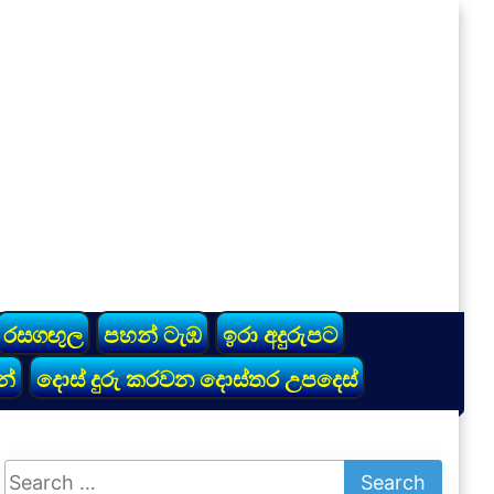
රසගඟුල
පහන් ටැඹ
ඉරා අදුරුපට
න්
දොස් දුරු කරවන දොස්තර උපදෙස්