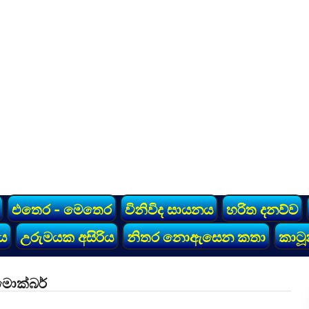
එතෙර - මෙතෙර
විනිවිද සායනය
හරිත දනව්ව
ය
උරුමයක අසිරිය
නිතර නොඇසෙන කතා
කාටූ
ොක්බර්