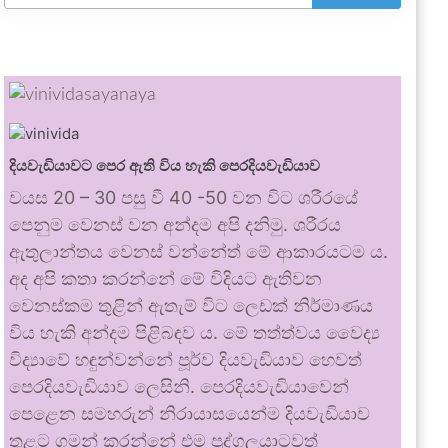
දියවැඩියාවට පෙර ඇති විය හැකි පෙරදියවැඩියාව
වයස 20 – 30 පසු වී 40 -50 වන විට ශරීරයේ
පෙනුම වෙනස් වන අන්දම අපි දනිමු. ශරීරය
ඇතුලාන්තය වෙනස් වන්නේත් මේ ආකාරයටම ය.
අද අපි කතා කරන්නේ මේ විදියට ඇතිවන
වෙනස්කම තුළින් ඇතැම් විට ලෙඩක් නිර්මාණය
විය හැකි අන්දම පිළිබඳව ය. මේ තත්ත්වය වෛද්‍ය
විද්‍යාවේ හඳුන්වන්නේ පූර්ව දියවැඩියාව හෙවත්
පෙරදියවැඩියාව ලෙසිනි. පෙරදියවැඩියාවෙන්
පෙළෙන සමහරුන් නිරායාසයෙන්ම දියවැඩියාව
තුළට ගමන් කරන්නේ එම පුද්ගලයාටවත්