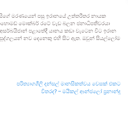
් රයිසිගේ මරණයෙන් පසු ඉරානයේ උත්තරීතර නායක
 මොහොමඩ් මොක්බර් රටේ වැඩ බලන ජනාධිපතිවරයා
අසර්බයිජාන් පළාතේදී යානය කඩා වැටෙන විට ඉරාන
පුද්ගලයන් නව දෙනෙකු එහි සිට ඇත. ඔවුන් සියල්ලෝම
පරිත්‍යාගශීලි දන්සල් මානසිකත්වය වෙසක් එකට
විතරද? – මයිකල් ආන්ජලෝ ප්‍රනාන්දු