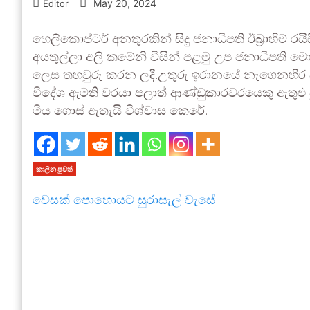
May 20, 2024
Editor
හෙලිකොප්ටර් අනතුරකින් සිදු ජනාධිපති ඊබ්‍රාහිම
අයතුල්ලා අලි කමේනි විසින් පළමු උප ජනාධිපති
ලෙස තහවුරු කරන ලදී.උතුරු ඉරානයේ නැගෙනහිර 
විදේශ ඇමති වරයා පලාත් ආණ්ඩුකාරවරයෙකු ඇතුළු 
මිය ගොස් ඇතැයි විශ්වාස කෙරේ.
කාලීන පුවත්
වෙසක් පොහොයට සුරාසැල් වැසේ