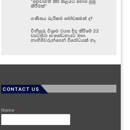
“දොවාගත් කිරි කළයට ගොම මුසු
කිරීමක්”
ගණිතය බැරිකම මෝඩකමක් ද?
විනිසුරු විශ්‍රාම වයස දිගු කිරීමේ 22
ව්‍යවස්ථා සංශෝධනයට මහා
නාහිමිවරුන්ගෙන් විරෝධයක් නෑ
CONTACT US
Name
*