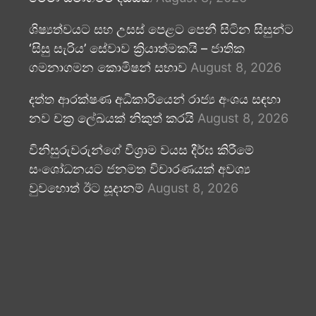
ශිෂ්‍යත්වයට සහ උසස් පෙළට පෙනී සිටින සිසුන්ට
‘සිසු සැරිය’ සේවාව ක්‍රියාත්මකයි – ජාතික
ගමනාගමන කොමිෂන් සභාව
August 8, 2026
දත්ත ආරක්ෂණ අධිකාරියෙන් රාජ්‍ය අංශය සඳහා
නව චක්‍ර ලේඛයක් නිකුත් කරයි
August 8, 2026
විනිසුරුවරුන්ගේ විශ්‍රාම වයස දීර්ඝ කිරීමේ
සංශෝධනයට ජනමත විචාරණයක් අවශ්‍ය
වුවහොත් ඊට සූදානම්
August 8, 2026