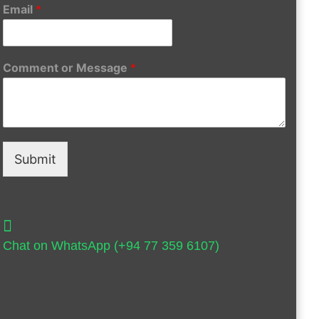
Email
*
Comment or Message
*
Submit
Chat on WhatsApp (+94 77 359 6107)