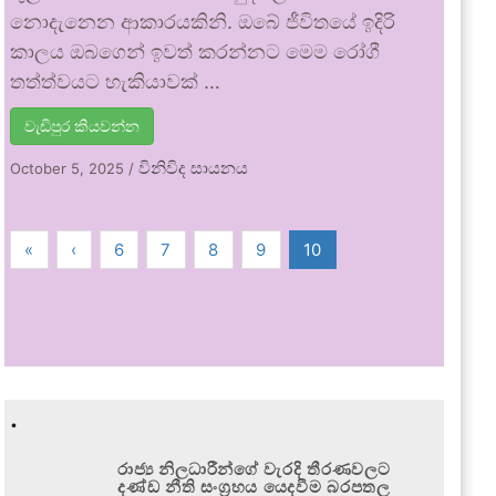
නොදැනෙන ආකාරයකිනි. ඔබේ ජීවිතයේ ඉදිරි
කාලය ඔබගෙන් ඉවත් කරන්නට මෙම රෝගී
තත්ත්වයට හැකියාවක් …
වැඩිපුර කියවන්න
විනිවිද සායනය
October 5, 2025
/
«
‹
6
7
8
9
10
.
රාජ්‍ය නිලධාරීන්ගේ වැරදි තීරණවලට
දණ්ඩ නීති සංග්‍රහය යෙදවීම බරපතල