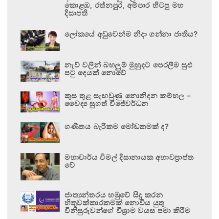
කොළඹ, රත්නපුර, අම්පාර හිටපු මහ
දිසාපති
ලෝකයේ අඩුවෙන්ම නිදා ගන්නා ජාතිය?
නැව් වලින් බහලුම් මුහුදට පෙරලීම සුළු
පටු දෙයක් නොවේ
කුස තුළ සැඟවුණු නොනිදන කම්හල –
වෛද්‍ය සුගත් විජේවර්ධන
ගණිතය බැරිකම මෝඩකමක් ද?
මහාචාර්ය විමල් දිසානායක අභාවප්‍රාප්ත
වේ
ජාත්‍යන්තරය හමුවේ සිදු කරන
හිතුවක්කාරකමක් නොවිය යුතු
විනිසුරුවන්ගේ විශ්‍රාම වයස පමා කිරීම