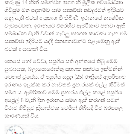
කරුණු 14 කින් සමන්විත ඉහත කී මූලික අවබෝධතා
ගිවිසුම මත පදනම්ව සාම සාකච්ඡා තවදුරටත් ඉදිරියට
යනු ඇති බවක් ද ප්‍රකාශ වී තිබිණි. ඉරානයේ න්‍යෂ්ටික
වැඩසටහන, ඉරානයට එරෙහිව ඇමරිකාව පනවා ඇති
සම්බාධක වැනි වඩාත් ගැටලු සහගත කාරණා ගැන එම
සාකච්ඡා ඉදිරියට යද්දී එකඟතාවන්ට එළැඹෙනු ඇති
බවක් ද සඳහන් විය.
කෙසේ හෝ වේවා, පසුගිය සති අන්තයේ තිබූ මෙම
සුබදායක, බලාපොරොත්තු සහගත තත්වය ඉක්මනින්
වෙනස් වූයේය. ඒ පසුගිය සඳුදා (25) රාත්‍රියේ ඇමරිකාව
ඉරානය ඉලක්ක කර නැවතත් ප්‍රහාරයක් එල්ල කිරීමත්
සමග ය. ඇමරිකාව මෙම ප්‍රහාරය එල්ල කළේ පසුගිය
අප්‍රේල් 8 වැනි දින ඉරානය සමග ඇති කරගත් සටන්
විරාම ගිවිසුම ක්‍රියාත්මක වෙමින් තිබියදී වීම බරපතල
කාරණයක් විය.