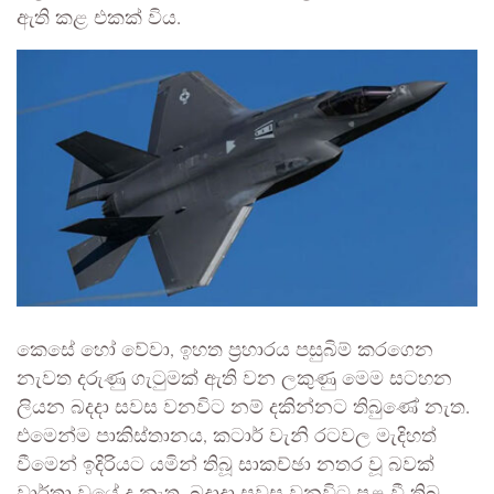
ඇති කළ එකක් විය.
කෙසේ හෝ වේවා, ඉහත ප්‍රහාරය පසුබිම් කරගෙන
නැවත දරුණු ගැටුමක් ඇති වන ලකුණු මෙම සටහන
ලියන බදදා සවස වනවිට නම් දකින්නට තිබුණේ නැත.
එමෙන්ම පාකිස්තානය, කටාර් වැනි රටවල මැදිහත්
වීමෙන් ඉදිරියට යමින් තිබූ සාකච්ඡා නතර වූ බවක්
වාර්තා වූයේ ද නැත. බදාදා සවස වනවිට පළ වී තිබූ