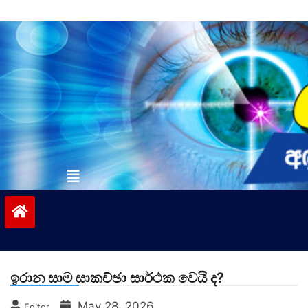
Skip
to
content
vinivida.lk
ඉරාන සාම සාකච්ඡා සාර්ථක වෙයි ද?
May 28, 2026
Editor