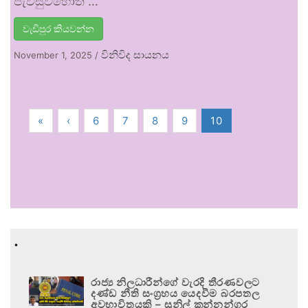
පැවසුවහොත් …
වැඩිපුර කියවන්න
විනිවිද සායනය
November 1, 2025
/
«
‹
6
7
8
9
10
.
රාජ්‍ය නිලධාරීන්ගේ වැරදි තීරණවලට
දණ්ඩ නීති සංග්‍රහය යෙදවීම බරපතල
අවභාවිතයකි – සුනිල් කන්නන්ගර