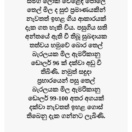
සමග ලෝක වෙළෙඳ පොලේ
තෙල් මිල ද සුළු ප්‍රමාණයකින්
නැවතත් ඉහළ ගිය ආකාරයක්
දැක ගත හැකි විය. පසුගිය සති
අන්තයේ ඇති වී තිබූ සුබදායක
තත්වය හමුවේ බොර තෙල්
බැරලයක මිල ඇමරිකානු
ඩොලර් 96 ක් දක්වා අඩු වී
තිබිණි. නමුත් සඳුදා
ප්‍රහාරයෙන් පසු තෙල්
බැරලයක මිල ඇමරිකානු
ඩොලර් 99-100 අතර අගයක්
දක්වා නැවතත් ඉහළ ගොස්
තිබෙනු දැක ගන්නට ලැබිණි.