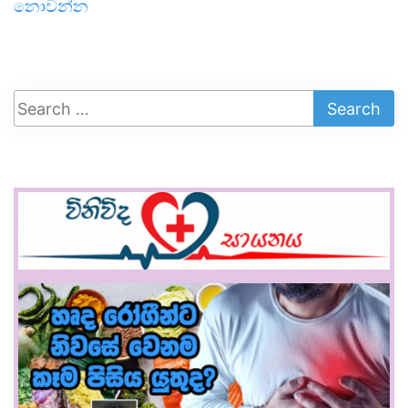
නොවන්න