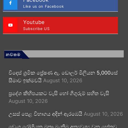
Like us on Facebook
Youtube
Subscribe US
නවතම
විදෙස් ශ්‍රමික ප්‍රේෂණ ඇ. ඩොලර් මිලියන 5,000සේ
සීමාව ඉක්මවයි
August 10, 2026
ප්‍රදේශ කිහිපයකට වැසි හෝ ගිගුරුම් සහිත වැසි
August 10, 2026
උසස් පෙළ විභාගය අදින් ඇරඹෙයි
August 10, 2026
ඩෙංගු රෝගියකු ⁣මුත්‍රා මැනීම අත්‍යවශ්‍ය වන හේතුව