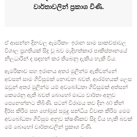
වාර්තාවලින් ප්‍රකාශ විණි.
ඒ ආසන්න දිනවල ඇමරිකා- ඉරාන සාම සාකච්ඡාවල
විශාල ප්‍රගතියක් සිදූ වූ බව මැදිහත්කාර පාකිස්තානයේ
නිලධාරීන් ද සඳහන් කර තිබෙනු දැකිය හැකි විය.
ඇමරිකාව සහ ඉරානය අතර මුලින්ම ඇතිවන්නේ
අවසන් සාම ගිවිසුමක් නොවන බවත්, ආරම්භයක් ලෙස
ඔවුන් අතර මුලින්ම යම් අවබෝධතා ගිවිසුමක් අත්සන්
කෙරෙනු ඇති බවත් බොහෝ මාධ්‍ය වාර්තා අනුව
පෙනෙන්නට තිබිණි. සටන් විරාමය තව දින 60 කින්
දීර්ඝ කිරීම සහ හෝමුස් සමුද්‍ර සන්ධිය විවෘත කිරීම මෙම
අවබෝධතා ගිවිසුම අනුව ක්ෂණිකව සිදු විය හැකි බවක්
මේ බොහෝ වාර්තාවලින් ප්‍රකාශ විණි.