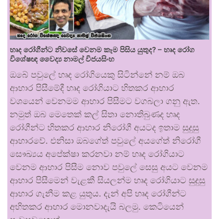
හෘද රෝගීන්ට නිවසේ වෙනම කෑම පිසිය යුතුද? – හෘද රෝග
විශේෂඥ වෛද්‍ය නාමල් විජයසිංහ
ඔබේ පවුලේ හෘද රෝගියෙකු සිටින්නේ නම් ඔබ
ආහාර පිසීමේදී හෘද රෝගියාට හිතකර ආහාර
වශයෙන් වෙනමම ආහාර පිසීමට වගබලා ගනු ඇත.
නමුත් ඔබ මෙතෙක් කල් සිතා නොතිබුණද හෘද
රෝගීන්ට හිතකර ආහාර නිරෝගී අයටද ඉතාම සුදුසු
ආහාරවේ. එනිසා ඔබගේත් පවුලේ අයගේත් නිරෝගී
සෞඛ්‍යය අපේක්ෂා කරනවා නම් හෘද රෝගියාට
වෙනම ආහාර පිසීම නොව පවුලේ සෙසු අයට වෙනම
ආහාර පිසීමෙන් වැළකී සියලන්ම හෘද රෝගියාට සුදුසු
ආහාර ගැනීම කළ යුතුය. දැන් අපි හෘද රෝගීන්ට
අහිතකර ආහාර මොනවාදැයි බලමු. කෙටියෙන්