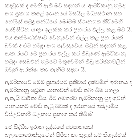
කඳවුරක් ද මෙහි ඇති බව සඳහන් ය. ඇමරිකානු හමුදා
අංශ ප්‍රකාශ කළේ ඉරානයේ මිසයිල මධ්‍යස්ථාන සහ
හෝමුස් සමුද්‍ර සන්ධියේ බෝම්බ ස්ථානගත කිරීමෙහි
යෙදී සිටින යාත්‍රා ඉලක්ක කර ප්‍රහාරය එල්ල කළ බව යි.
එය ආත්මාරක්ෂාව වෙනුවෙන් එල්ල කළ ප්‍රහාරයක්
බවක් ද එම හමුදා අංශ පැවසුවේය. ඔවුන් සඳහන් කළ
ආකාරයට මේ ප්‍රහාරය එල්ල කර තිබුණේ ඇමරිකානු
හමුදා සෙබළුන් හමුවේ මතුවෙමින් තිබූ තර්ජනවලින්
ඔවුන් ආරක්ෂා කර ගැනීම සඳහා යි.
ඇමරිකාවේ මෙම ප්‍රහාරයට ප්‍රතිචාර දක්වමින් ඉරානය ද
ඇමරිකානු ඩ්‍රෝන යානාවක් වෙඩි තබා බිම හෙලා
ඇතැයි වාර්තා විය. ඊට අමතරව ඇමරිකානු යුද ගුවන්
යානයකට වෙඩි තැබූ බවක් ද ඉරානයේ ඉස්ලාමීය
විප්ලවකාරී බලකාය ප්‍රකාශ කර තිබිණි.
මේ සිද්ධිය ඉරාන යුද්ධයේ අවසානයක්
බලාපොරොත්තුවෙන් සිටින කා තුළත් යම් තිගැස්මක්