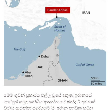
මෙම ගුවන් ප්‍රහාරය එල්ල වූයේ දකුණු ඉරානයේ
හෝමුස් සමුද්‍ර සන්ධිය ආසන්නයේ බන්දාර් අබ්බාස්
වරාය ආසන්න ප්‍රදේශයට යි. ඉරාන නාවුක හමුදා