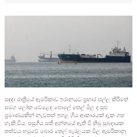
සඳුදා රාත්‍රියේ ඇමරිකාව ඉරානයට ප්‍රහාර එල්ල කිරීමත්
සමග ලෝක වෙළෙඳ පොලේ තෙල් මිල ද සුළු
ප්‍රමාණයකින් නැවතත් ඉහළ ගිය ආකාරයක් දැක ගත
හැකි විය. පසුගිය සති අන්තයේ ඇති වී තිබූ සුබදායක
තත්වය හමුවේ බොර තෙල් බැරලයක මිල ඇමරිකානු