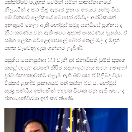
පත්කිරීමට මැදිහත් වෙමින් සිටින පාකිස්තානයේ
නිලධරීන් ද කර තිබූ ඇතැම් ප්‍රකාශ මෙයට හේතු විය.
මේ වනවිට ලෝකයේ බොහෝ රටවල ආර්ථිකයන්
අනතුරේ හෙලා ඇති හෝමුස් සමුද්‍ර සන්ධියේ ප්‍රශ්නය ද
නිරාකරණය වනු ඇති බවට අදහස් සංසරණය වූයේය. ඒ
සමග ලෝක වෙළෙඳපොලේ බොර තෙල් මිල ද මඳක්
පහත වැටෙනු දැක ගන්නට ලැබිණි.
පසුගිය සෙනසුරාදා (23 වැනි දා) ජනාධිපති ට්‍රම්ප් ප්‍රකාශ
කළේ ගැටුම් අවසන් කිරීම සඳහා ඉරානය සමග බොහෝ
දුරට එකඟතාවන්ට එළැඹ ඇති බව සහ ඒ පිලිබඳ වැඩි
විස්තර ළඟදීම ප්‍රකාශයට පත් කරන බව ය. හෝමුස්
සමුද්‍ර සන්ධිය ඉක්මනින් නැවත විවෘත වනු ඇති බවට ද
ජනාධිපතිවරයා ඉඟි කර තිබිණි.