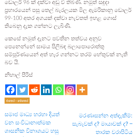
ඩොලර් 96 ක් දක්වා අඩු වී තිබිණි. නමුත් සඳුදා
ප්‍රහාරයෙන් පසු තෙල් බැරලයක මිල ඇමරිකානු ඩොලර්
99-100 අතර අගයක් දක්වා නැවතත් ඉහළ ගොස්
තිබෙනු දැක ගන්නට ලැබිණි.
කෙසේ නමුත් දැනට පවතින තත්වය අනුව
පෙනෙන්නේ සාමය පිලිබඳ බලාපොරොත්තු
සම්පූර්ණයෙන් අත් හැර ගන්නට තරම් හේතුවක් නැති
බව යි.
නිහාල් පීරිස්
එතෙර - මෙතෙර
සමාජ මාධ්‍ය හරහා දියත්
මරණාසන්න අත්දැකීම්:
වන සංවිධානාත්මක
සැබෑවක් ද? මායාවක් ද? –
ශාසනික විනාශයට හසු
තාරක වරාපිටිය