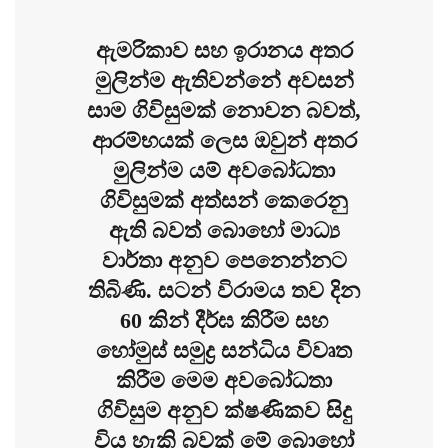
ඇමරිකාව සහ ඉරානය අතර
මුලින්ම ඇතිවන්නේ අවසන්
සාම ගිවිසුමක් නොවන බවත්,
ආරම්භයක් ලෙස ඔවුන් අතර
මුලින්ම යම් අවබෝධතා
ගිවිසුමක් අත්සන් කෙරෙනු
ඇති බවත් බොහෝ මාධ්‍ය
වාර්තා අනුව පෙනෙන්නට
තිබිණි. සටන් විරාමය තව දින
60 කින් දීර්ඝ කිරීම සහ
හෝමුස් සමුද්‍ර සන්ධිය විවෘත
කිරීම මෙම අවබෝධතා
ගිවිසුම අනුව ක්ෂණිකව සිදු
විය හැකි බවක් මේ බොහෝ