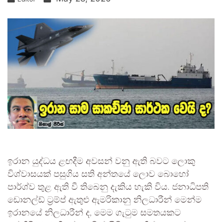
ඉරාන යුද්ධය ළඟදීම අවසන් වනු ඇති බවට ලොකු
විශ්වාසයක් පසුගිය සති අන්තයේ ලොව බොහෝ
පාර්ශ්ව තුළ ඇති වී තිබෙනු දැකිය හැකි විය. ජනාධිපති
ඩොනල්ඩ් ට්‍රම්ප් ඇතුළු ඇමරිකානු නිලධාරීන් මෙන්ම
ඉරානයේ නිලධාරීන් ද, මෙම ගැටුම සමතයකට