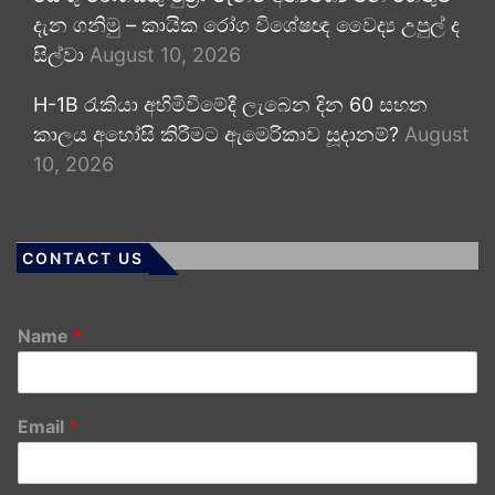
දැන ගනිමු – කායික රෝග විශේෂඥ වෛද්‍ය උපුල් ද
සිල්වා
August 10, 2026
H-1B රැකියා අහිමිවීමේදී ලැබෙන දින 60 සහන
කාලය අහෝසි කිරීමට ඇමෙරිකාව සූදානම්?
August
10, 2026
CONTACT US
Name
*
Email
*