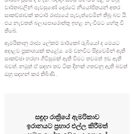
වාර්තාවලින් පැවසුණේ දෙරටේ නියෝජිතයන් අතර
සාකච්ඡාවක් කටාර් රාජ්‍යයේ පැවැත්වෙමින් තිබූ බව යි.
එය නැවතත් බලාපොරොත්තු ඉහළ නැංවීමට හේතු වී
තිබේ.
ඇමරිකානු රාජ්‍ය ලේකම් මාර්කෝ රුබියෝ ද මෙයට
අදාළව ප්‍රකාශයක් කළේය. මේ වනවිට සිදුවෙමින් ඇති
සාකච්ඡා හරහා ගිවිසුමක් ඇති වීමට තවමත් ඉඩ ඇති
බවත්, නමුත් ඒ සඳහා තව ටික දිනක් ගතවනු ඇති බවත්
ඔහු සඳහන් කර තිබිණි .
සඳුදා රාත්‍රියේ ඇමරිකාව
ඉරානයට ප්‍රහාර එල්ල කිරීමත්