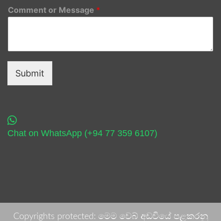
Comment or Message
*
Submit
Chat on WhatsApp (+94 77 359 6107)
Copyrights protected: මෙම වෙබ් අඩවියේ පළකරනු