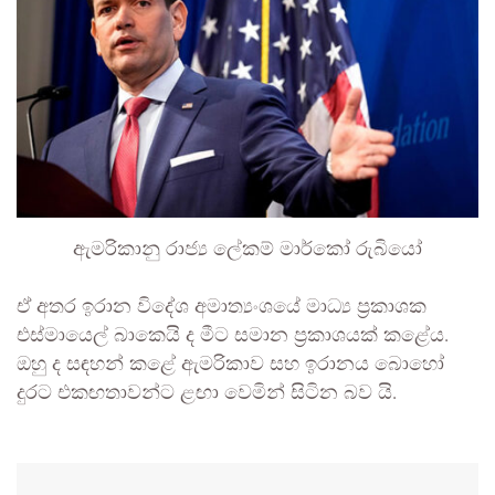
ඇමරිකානු රාජ්‍ය ලේකම් මාර්කෝ රුබියෝ
ඒ අතර ඉරාන විදේශ අමාත්‍යංශයේ මාධ්‍ය ප්‍රකාශක
එස්මායෙල් බාකෙයි ද මීට සමාන ප්‍රකාශයක් කළේය.
ඔහු ද සඳහන් කළේ ඇමරිකාව සහ ඉරානය බොහෝ
දුරට එකඟතාවන්ට ළඟා වෙමින් සිටින බව යි.