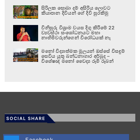
සිරිලක සොබා දම් අසිරිය ලොවට
කියාපාන දිවියන් ගේ දිවි සුරකිමු
විනිසුරු විශ්‍රාම වයස දිගු කිරීමේ 22
ව්‍යවස්ථා සංශෝධනයට මහා
නාහිමිවරුන්ගෙන් විරෝධයක් නෑ
මනෝ විද්‍යාත්මක මූලයන් ඔස්සේ විසඳුම්
සෙවිය යුතු බන්ධනාගාර අර්බුද –
විශේෂඥ මනෝ වෛද්‍ය රූමි රූබන්
SOCIAL SHARE
Facebook