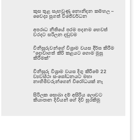
කුස තුළ සැඟවුණු නොනිදන කම්හල –
වෛද්‍ය සුගත් විජේවර්ධන
අපරාධ නීතියේ පරම පදනම හෙවත්
වරදට සරිලන දඬුවම
විනිසුරුවන්ගේ විශ්‍රාම වයස දීර්ඝ කිරීම
“දොවාගත් කිරි කළයට ගොම මුසු
කිරීමක්”
විනිසුරු විශ්‍රාම වයස දිගු කිරීමේ 22
ව්‍යවස්ථා සංශෝධනයට මහා
නාහිමිවරුන්ගෙන් විරෝධයක් නෑ
සිරිලක සොබා දම් අසිරිය ලොවට
කියාපාන දිවියන් ගේ දිවි සුරකිමු