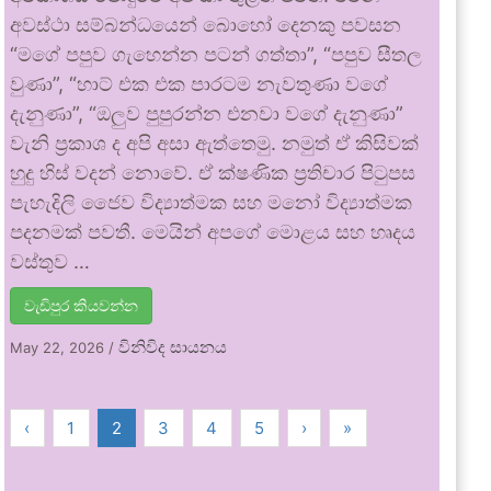
අවස්ථා සම්බන්ධයෙන් බොහෝ දෙනකු පවසන
“මගේ පපුව ගැහෙන්න පටන් ගත්තා”, “පපුව සීතල
වුණා”, “හාට් එක එක පාරටම නැවතුණා වගේ
දැනුණා”, “ඔලුව පුපුරන්න එනවා වගේ දැනුණා”
වැනි ප්‍රකාශ ද අපි අසා ඇත්තෙමු. නමුත් ඒ කිසිවක්
හුදු හිස් වදන් නොවේ. ඒ ක්ෂණික ප්‍රතිචාර පිටුපස
පැහැදිලි ජෛව විද්‍යාත්මක සහ මනෝ විද්‍යාත්මක
පදනමක් පවතී. මෙයින් අපගේ මොළය සහ හෘදය
වස්තුව …
වැඩිපුර කියවන්න
විනිවිද සායනය
May 22, 2026
/
‹
1
2
3
4
5
›
»