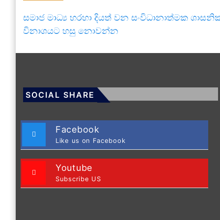
සමාජ මාධ්‍ය හරහා දියත් වන සංවිධානාත්මක ශාසනි
විනාශයට හසු නොවන්න
SOCIAL SHARE
Facebook
Like us on Facebook
Youtube
Subscribe US