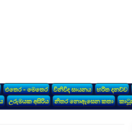
එතෙර - මෙතෙර
විනිවිද සායනය
හරිත දනව්ව
ය
උරුමයක අසිරිය
නිතර නොඇසෙන කතා
කාටූ