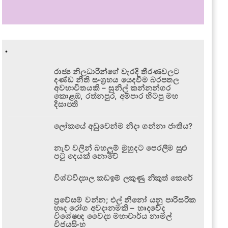
.
රාජ්‍ය නිලධාරීන්ගේ වැරදි තීරණවලට
දණ්ඩ නීති සංග්‍රහය යෙදවීම බරපතල
අවභාවිතයකි – සුනිල් කන්නන්ගර
කොළඹ, රත්නපුර, අම්පාර හිටපු මහ
දිසාපති
ලෝකයේ අඩුවෙන්ම නිදා ගන්නා ජාතිය?
නැව් වලින් බහලුම් මුහුදට පෙරලීම සුළු
පටු දෙයක් නොවේ
විශ්වවිද්‍යාල කඩඉම් ලකුණු නිකුත් කෙරේ
ප්‍රවේසම් වන්න; එල් නිනෝ යනු පාරිසරික
හෘද රෝග අවදානමකි – හෘදවේද
විශේෂඥ වෛද්‍ය මහාචාර්ය නාමල්
විජයසිංහ