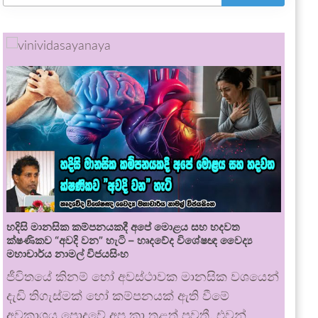
හදිසි මානසික කම්පනයකදී අපේ මොළය සහ හදවත
ක්ෂණිකව “අවදි වන” හැටි – හෘදවේද විශේෂඥ වෛද්‍ය
මහාචාර්ය නාමල් විජයසිංහ
ජීවිතයේ කිනම් හෝ අවස්ථාවක මානසික වශයෙන්
දැඩි තිගැස්මක් හෝ කම්පනයක් ඇති වීමේ
අවකාශය පොදුවේ අප කා තුළත් පවතී. එවන්