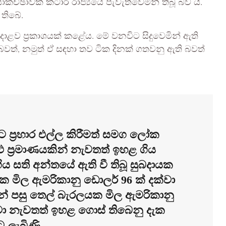
්ඡාවක් කටාර් රාජ්‍යයේ පැවැත්වෙමින් තිබූ බව යි.
තිබේ.
දාළව ප්‍රකාශයක් කළේය. මේ වනවිට සිදුවෙමින් ඇති
බවත්, නමුත් ඒ සඳහා තව ටික දිනක් ගතවනු ඇති බවත්
යට ප්‍රහාර එල්ල කිරීමත් සමග ලෝක
 ප්‍රමාණයකින් නැවතත් ඉහළ ගිය
ය සති අන්තයේ ඇති වී තිබූ සුබදායක
මිල ඇමරිකානු ඩොලර් 96 ක් දක්වා
ාරයෙන් පසු තෙල් බැරලයක මිල ඇමරිකානු
වා නැවතත් ඉහළ ගොස් තිබෙනු දැක
 ලැබිණි.