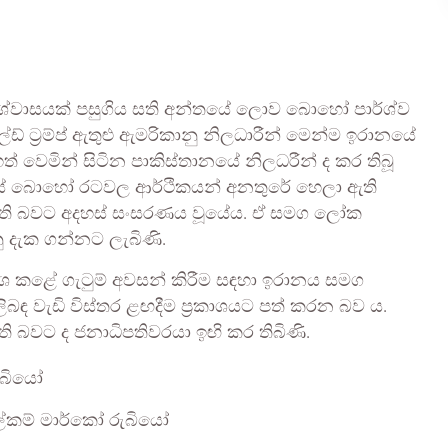
ිශ්වාසයක් පසුගිය සති අන්තයේ ලොව බොහෝ පාර්ශ්ව
්ඩ් ට්‍රම්ප් ඇතුළු ඇමරිකානු නිලධාරීන් මෙන්ම ඉරානයේ
ත් වෙමින් සිටින පාකිස්තානයේ නිලධරීන් ද කර තිබූ
කයේ බොහෝ රටවල ආර්ථිකයන් අනතුරේ හෙලා ඇති
නු ඇති බවට අදහස් සංසරණය වූයේය. ඒ සමග ලෝක
දැක ගන්නට ලැබිණි.
ප්‍රකාශ කළේ ගැටුම් අවසන් කිරීම සඳහා ඉරානය සමග
 වැඩි විස්තර ළඟදීම ප්‍රකාශයට පත් කරන බව ය.
ඇති බවට ද ජනාධිපතිවරයා ඉඟි කර තිබිණි.
ලේකම් මාර්කෝ රුබියෝ