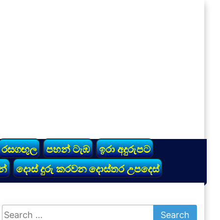
රසගඟුල
පහන් ටැඹ
ඉරා අදුරුපට
න්
දොස් දුරු කරවන දොස්තර උපදෙස්