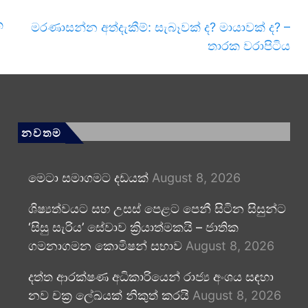
ක
මරණාසන්න අත්දැකීම්: සැබෑවක් ද? මායාවක් ද? –
තාරක වරාපිටිය
නවතම
මෙටා සමාගමට දඩයක්
August 8, 2026
ශිෂ්‍යත්වයට සහ උසස් පෙළට පෙනී සිටින සිසුන්ට
‘සිසු සැරිය’ සේවාව ක්‍රියාත්මකයි – ජාතික
ගමනාගමන කොමිෂන් සභාව
August 8, 2026
දත්ත ආරක්ෂණ අධිකාරියෙන් රාජ්‍ය අංශය සඳහා
නව චක්‍ර ලේඛයක් නිකුත් කරයි
August 8, 2026