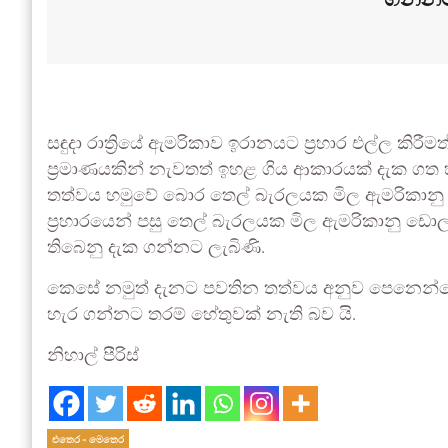
සඳුදා රාත්‍රියේ ඇමරිකාව ඉරානයට ප්‍රහාර එල්ල කි
ප්‍රමාණයකින් නැවතත් ඉහළ ගිය ආකාරයක් දැක ගත හැ
තත්වය හමුවේ බොර තෙල් බැරලයක මිල ඇමරිකානු ඩොලර
ප්‍රහාරයෙන් පසු තෙල් බැරලයක මිල ඇමරිකානු ඩො
තිබෙනු දැක ගන්නට ලැබිණි.
කෙසේ නමුත් දැනට පවතින තත්වය අනුව පෙනෙන්නේ
හැර ගන්නට තරම් හේතුවක් නැති බව යි.
නිහාල් පීරිස්
එතෙර - මෙතෙර