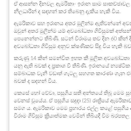
ඒ ආසන්න දිනවල ඇමරිකා- ඉරාන සාම සාකච්ඡාවල විශා
නිලධාරීන් ද සඳහන් කර තිබෙනු දැකිය හැකි විය.
ඇමරිකාව සහ ඉරානය අතර මුලින්ම ඇතිවන්නේ අවස
ඔවුන් අතර මුලින්ම යම් අවබෝධතා ගිවිසුමක් අත්ස
පෙනෙන්නට තිබිණි. සටන් විරාමය තව දින 60 කින් දීර
අවබෝධතා ගිවිසුම අනුව ක්ෂණිකව සිදු විය හැකි බව
කරුණු 14 කින් සමන්විත ඉහත කී මූලික අවබෝධතා ග
යනු ඇති බවක් ද ප්‍රකාශ වී තිබිණි. ඉරානයේ න්‍
සම්බාධක වැනි වඩාත් ගැටලු සහගත කාරණා ගැන එම
බවක් ද සඳහන් විය.
කෙසේ හෝ වේවා, පසුගිය සති අන්තයේ තිබූ මෙම 
වෙනස් වූයේය. ඒ පසුගිය සඳුදා (25) රාත්‍රියේ ඇමරි
සමග ය. ඇමරිකාව මෙම ප්‍රහාරය එල්ල කළේ පසුගිය අ
විරාම ගිවිසුම ක්‍රියාත්මක වෙමින් තිබියදී වීම බරප