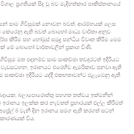
ල ප්‍රගතියක් සිදූ වූ බව මැදිහත්කාර පාකිස්තානයේ
න් සාම ගිවිසුමක් නොවන බවත්, ආරම්භයක් ලෙස
න් කෙරෙනු ඇති බවත් බොහෝ මාධ්‍ය වාර්තා අනුව
්ඝ කිරීම සහ හෝමුස් සමුද්‍ර සන්ධිය විවෘත කිරීම මෙම
ක් මේ බොහෝ වාර්තාවලින් ප්‍රකාශ විණි.
ිවිසුම මත පදනම්ව සාම සාකච්ඡා තවදුරටත් ඉදිරියට
යෂ්ටික වැඩසටහන, ඉරානයට එරෙහිව ඇමරිකාව පනවා ඇති
 සාකච්ඡා ඉදිරියට යද්දී එකඟතාවන්ට එළැඹෙනු ඇති
සුබදායක, බලාපොරොත්තු සහගත තත්වය ඉක්මනින්
කාව ඉරානය ඉලක්ක කර නැවතත් ප්‍රහාරයක් එල්ල කිරීමත්
ප්‍රේල් 8 වැනි දින ඉරානය සමග ඇති කරගත් සටන්
තල කාරණයක් විය.