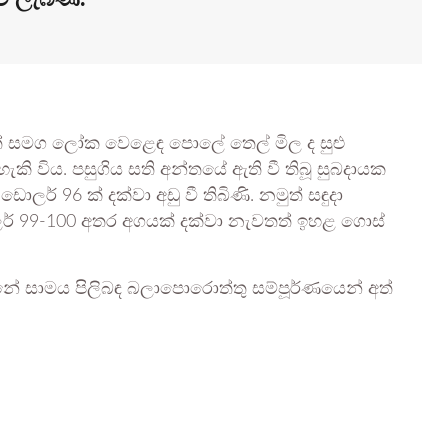
රීමත් සමග ලෝක වෙළෙඳ පොලේ තෙල් මිල ද සුළු
කි විය. පසුගිය සති අන්තයේ ඇති වී තිබූ සුබදායක
් 96 ක් දක්වා අඩු වී තිබිණි. නමුත් සඳුදා
ලර් 99-100 අතර අගයක් දක්වා නැවතත් ඉහළ ගොස්
 සාමය පිලිබඳ බලාපොරොත්තු සම්පූර්ණයෙන් අත්