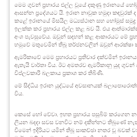
මෙම ගුවන් ප්‍රහාරය එල්ල වූයේ දකුණු ඉරානයේ හෝමු
ආසන්න ප්‍රදේශයට යි. ඉරාන නාවුක හමුදා කඳවුරක් ද
කළේ ඉරානයේ මිසයිල මධ්‍යස්ථාන සහ හෝමුස් සමුද්‍ර 
ඉලක්ක කර ප්‍රහාරය එල්ල කළ බව යි. එය ආත්මාරක්ෂ
අංශ පැවසුවේය. ඔවුන් සඳහන් කළ ආකාරයට මේ ප්‍ර
හමුවේ මතුවෙමින් තිබූ තර්ජනවලින් ඔවුන් ආරක්ෂා 
ඇමරිකාවේ මෙම ප්‍රහාරයට ප්‍රතිචාර දක්වමින් ඉරාන
ඇතැයි වාර්තා විය. ඊට අමතරව ඇමරිකානු යුද ගුවන
විප්ලවකාරී බලකාය ප්‍රකාශ කර තිබිණි.
මේ සිද්ධිය ඉරාන යුද්ධයේ අවසානයක් බලාපොරොත්තු
විය.
කෙසේ හෝ වේවා, ඉහත ප්‍රහාරය පසුබිම් කරගෙන 
ලියන බදදා සවස වනවිට නම් දකින්නට තිබුණේ නැත.
වීමෙන් ඉදිරියට යමින් තිබූ සාකච්ඡා නතර වූ බවක් ව