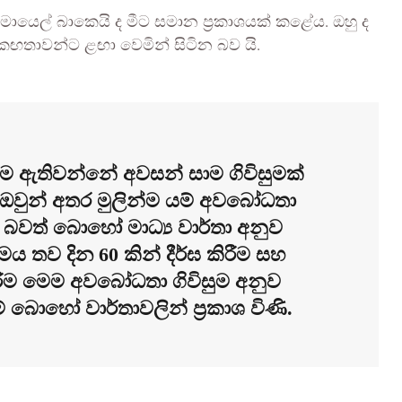
ස්මායෙල් බාකෙයි ද මීට සමාන ප්‍රකාශයක් කළේය. ඔහු ද
තාවන්ට ළඟා වෙමින් සිටින බව යි.
ම ඇතිවන්නේ අවසන් සාම ගිවිසුමක්
වුන් අතර මුලින්ම යම් අවබෝධතා
 බවත් බොහෝ මාධ්‍ය වාර්තා අනුව
ය තව දින 60 කින් දීර්ඝ කිරීම සහ
 කිරීම මෙම අවබෝධතා ගිවිසුම අනුව
ේ බොහෝ වාර්තාවලින් ප්‍රකාශ විණි.