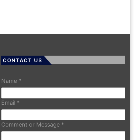
CONTACT US
Name
*
Email
*
Comment or Message
*