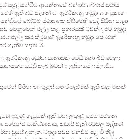
ස් සමුද්‍ර සන්ධිය ආසන්නයේ බන්දාර් අබ්බාස් වරාය
 මෙහි ඇති බව සඳහන් ය. ඇමරිකානු හමුදා අංශ ප්‍රකාශ
සන්ධියේ බෝම්බ ස්ථානගත කිරීමෙහි යෙදී සිටින යාත්‍රා
ාව වෙනුවෙන් එල්ල කළ ප්‍රහාරයක් බවක් ද එම හමුදා
හාරය එල්ල කර තිබුණේ ඇමරිකානු හමුදා සෙබළුන්
කර ගැනීම සඳහා යි.
ය ද ඇමරිකානු ඩ්‍රෝන යානාවක් වෙඩි තබා බිම හෙලා
් යානයකට වෙඩි තැබූ බවක් ද ඉරානයේ ඉස්ලාමීය
වෙන් සිටින කා තුළත් යම් තිගැස්මක් ඇති කළ එකක්
නැවත දරුණු ගැටුමක් ඇති වන ලකුණු මෙම සටහන
 එමෙන්ම පාකිස්තානය, කටාර් වැනි රටවල මැදිහත්
ාර්තා වූයේ ද නැත. බදාදා සවස වනවිට පළ වී තිබූ