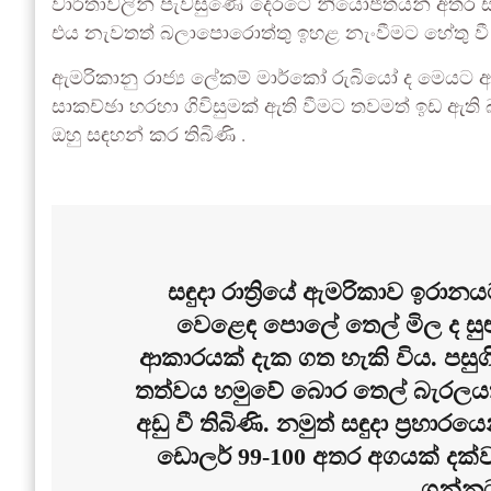
වාර්තාවලින් පැවසුණේ දෙරටේ නියෝජිතයන් අතර සාකච
එය නැවතත් බලාපොරොත්තු ඉහළ නැංවීමට හේතු වී 
ඇමරිකානු රාජ්‍ය ලේකම් මාර්කෝ රුබියෝ ද මෙයට අ
සාකච්ඡා හරහා ගිවිසුමක් ඇති වීමට තවමත් ඉඩ ඇති 
ඔහු සඳහන් කර තිබිණි .
සඳුදා රාත්‍රියේ ඇමරිකාව ඉරාන
වෙළෙඳ පොලේ තෙල් මිල ද සුළු
ආකාරයක් දැක ගත හැකි විය. පසුගි
තත්වය හමුවේ බොර තෙල් බැරලයක 
අඩු වී තිබිණි. නමුත් සඳුදා ප්‍රහ
ඩොලර් 99-100 අතර අගයක් දක්
ගන්නට