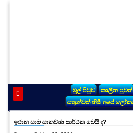
Skip
to
content
vinivida.lk
මුල් පිටුව
කාලීන පුවත්
සතුන්ටත් හිමි අපේ ලෝක
ඉරාන සාම සාකච්ඡා සාර්ථක වෙයි ද?