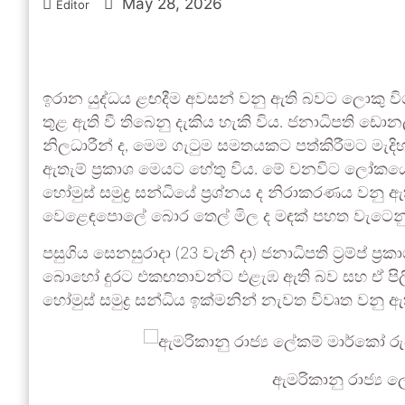
May 28, 2026
Editor
ඉරාන යුද්ධය ළඟදීම අවසන් වනු ඇති බවට ලොකු ව
තුළ ඇති වී තිබෙනු දැකිය හැකි විය. ජනාධිපති ඩොනල
නිලධාරීන් ද, මෙම ගැටුම සමතයකට පත්කිරීමට මැදිහ
ඇතැම් ප්‍රකාශ මෙයට හේතු විය. මේ වනවිට ලෝ
හෝමුස් සමුද්‍ර සන්ධියේ ප්‍රශ්නය ද නිරාකරණය ව
වෙළෙඳපොලේ බොර තෙල් මිල ද මඳක් පහත වැටෙනු 
පසුගිය සෙනසුරාදා (23 වැනි දා) ජනාධිපති ට්‍රම්ප් 
බොහෝ දුරට එකඟතාවන්ට එළැඹ ඇති බව සහ ඒ පිලිබඳ
හෝමුස් සමුද්‍ර සන්ධිය ඉක්මනින් නැවත විවෘත වනු 
ඇමරිකානු රාජ්‍ය 