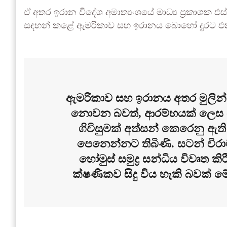
ඒ අතර ඉරාන විදේශ අමාත්‍යංශයේ මාධ්‍ය ප්‍රකාශක එ
සඳහන් කළේ ඇමරිකාව සහ ඉරානය බොහෝ දුරට එකඟ
ඇමරිකාව සහ ඉරානය අතර මුලින්
නොවන බවත්, ආරම්භයක් ලෙස ඔ
ගිවිසුමක් අත්සන් කෙරෙනු ඇති
පෙනෙන්නට තිබිණි. සටන් විරාම
හෝමුස් සමුද්‍ර සන්ධිය විවෘත
ක්ෂණිකව සිදු විය හැකි බවක් ම