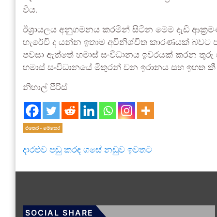
විය.
ඊශ්‍රායලය අනුගමනය කරමින් සිටින මෙම දැඩි ආක්‍රමණ
හැරේවි ද යන්න ඉතාම අවිනිශ්චිත කාරණයක් බවට ප
පවසා ඇත්තේ හමාස් සංවිධානය ඉවරයක් කරන තුරු
හමාස් සංවිධානයේ මිතුරන් වන ඉරානය සහ ඉහත කී ක
නිහාල් පීරිස්
එතෙර - මෙතෙර
දාරළුව පඬු කරඳ ගසේ නඩුව ඉවතට
SOCIAL SHARE