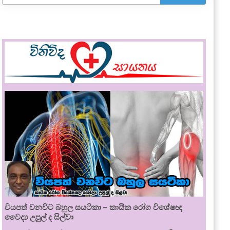
වියපත් වනවිට බහුල සයටිකා – කායික රෝග විශේෂඥ
වෛද්‍ය උපුල් ද සිල්වා