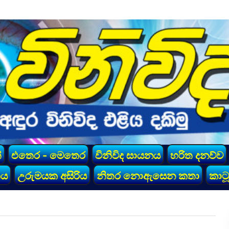
්
එතෙර - මෙතෙර
විනිවිද සායනය
හරිත දනව්ව
කය
උරුමයක අසිරිය
නිතර නොඇසෙන කතා
කාටූ