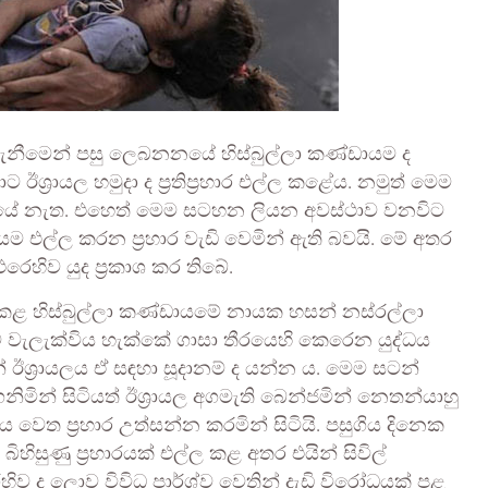
් ගැනීමෙන් පසු ලෙබනනයේ හිස්බුල්ලා කණ්ඩායම ද
ට ඊශ්‍රායල හමුදා ද ප්‍රතිප්‍රහාර එල්ල කළේය. නමුත් මෙම
පත් වූයේ නැත. එහෙත් මෙම සටහන ලියන අවස්ථාව වනවිට
ායම එල්ල කරන ප්‍රහාර වැඩි වෙමින් ඇති බවයි. මේ අතර
ෙහිව යුද ප්‍රකාශ කර තිබේ.
් කළ හිස්බුල්ලා කණ්ඩායමේ නායක හසන් නස්රල්ලා
ීම වැලැක්විය හැක්කේ ගාසා තීරයෙහි කෙරෙන යුද්ධය
ඊශ්‍රායලය ඒ සඳහා සූදානම් ද යන්න ය. මෙම සටන්
මින් සිටියත් ඊශ්‍රායල අගමැති බෙන්ජමින් නෙතන්යාහු
ය වෙත ප්‍රහාර උත්සන්න කරමින් සිටියි. පසුගිය දිනෙක
හිසුණු ප්‍රහාරයක් එල්ල කළ අතර එයින් සිවිල්
ිව ද ලොව විවිධ පාර්ශ්ව වෙතින් දැඩි විරෝධයක් පළ