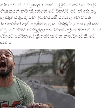
නාක් මෙන් ඊශ්‍රායල-හමාස් ගැටුම වඩාත් ව්‍යාප්ත වූ
නිරීක්‍ෂකයන් නම් කියන්නේ මේ වනවිට එවැනි ඉඟි පළ
යේ ලොකුම සතුරකු වන ඉරානයෙහි සහය ලබන තවත්
්න කරමින් ඇති පසුබිම තුළ ය. හිස්බුල්ලා සහ හූති යන
ණේ සිටියි. හිස්බුල්ලා කණ්ඩායම ක්‍රියාත්මක වන්නේ
කණ්ඩායම යේමනයේ ක්‍රියාත්මක වන කණ්ඩායමකි. මේ
යම් ය.