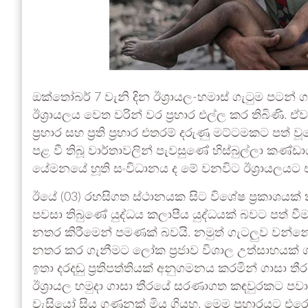
ඔක්තෝබර් 7 වැනි දින ඊශ්‍රායල-හමාස් ගැටුම පටන
ඊශ්‍රායලය වෙත වරින් වර ප්‍රහාර එල්ල කර තිබිණි. ඒවා
ප්‍රහාර සහ ප්‍රති ප්‍රහාර එතරම් දරුණු මට්ටමකට 
පළ වී තිබූ වාර්තාවලින් පැවසුණේ හිස්බුල්ලා කණ්ඩ
යේමනයේ හූති සංවිධානය ද මේ වනවිට ඊශ්‍රායලයට එර
ඊයේ (03) රහසිගත ස්ථානයක සිට විශේෂ ප්‍රකාශයක
පවසා තිබුණේ යුද්ධය කලාපීය යුද්ධයක් බවට පත් ව
නතර කිරීමෙන් පමණක් බවයි. නමුත් ගැටලුව වන්නේ 
නතර කර ගැනීමට ලෝක ප්‍රජාව විශාල උත්සාහයක් ගනි
ඉතා දරදඬු ප්‍රතිපත්තියක් අනුගමනය කරමින් ගාසා තීර
ඊශ්‍රායල හමුදා ගාසා තීරයේ සරණාගත කඳවුරකට පවා බි
වැසියෝ සිය ගණනක් මිය ගියහ. මෙම ප්‍රහාරයට එරෙහ