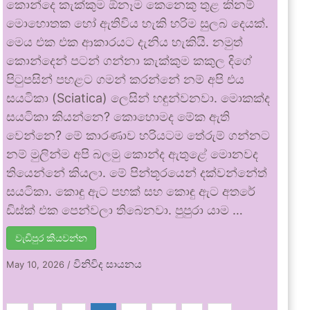
කොන්දෙ කැක්කුම ඕනෑම කෙනෙකු තුළ කිනම්
මොහොතක හෝ ඇතිවිය හැකි හරිම සුලබ දෙයක්.
මෙය එක එක ආකාරයට දැනිය හැකියි. නමුත්
කොන්දෙන් පටන් ගන්නා කැක්කුම කකුල දිගේ
පිටුපසින් පහළට ගමන් කරන්නේ නම් අපි එය
සයටිකා (Sciatica) ලෙසින් හඳුන්වනවා. මොකක්ද
සයටිකා කියන්නෙ? කොහොමද මේක ඇති
වෙන්නෙ? මේ කාරණාව හරියටම තේරුම් ගන්නට
නම් මුලින්ම අපි බලමු කොන්ද ඇතුළේ මොනවද
තියෙන්නේ කියලා. මේ පින්තූරයෙන් දක්වන්නේත්
සයටිකා. කොඳු ඇට පහක් සහ කොඳු ඇට අතරේ
ඩිස්ක් එක පෙන්වලා තිබෙනවා. පුපුරා යාම …
වැඩිපුර කියවන්න
විනිවිද සායනය
May 10, 2026
/