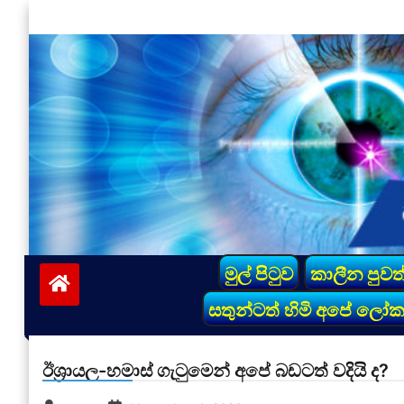
Skip
to
content
vinivida.lk
මුල් පිටුව
කාලීන පුවත
සතුන්ටත් හිමි අපේ ලෝ
ඊශ්‍රායල-හමාස් ගැටුමෙන් අපේ බඩටත් වදියි ද?