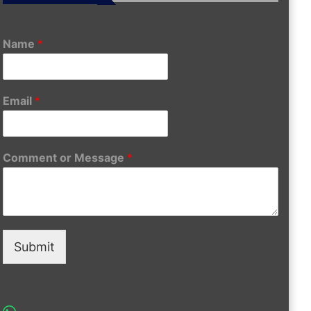
Name
*
Email
*
Comment or Message
*
Submit