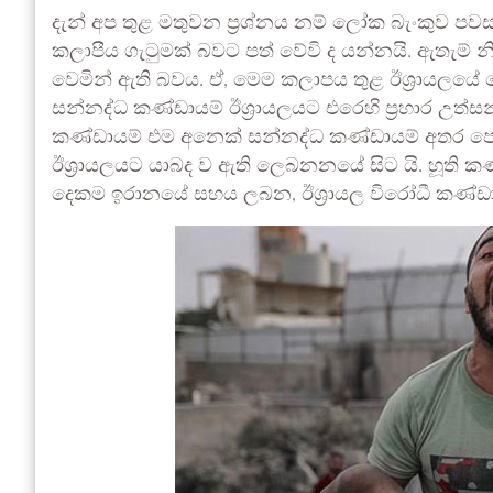
දැන් අප තුළ මතුවන ප්‍රශ්නය නම් ලෝක බැංකුව පවසන්
කලාපීය ගැටුමක් බවට පත් වේවි ද යන්නයි. ඇතැම් 
වෙමින් ඇති බවය. ඒ, මෙම කලාපය තුළ ඊශ්‍රායල
සන්නද්ධ කණ්ඩායම් ඊශ්‍රායලයට එරෙහි ප්‍රහාර උත්සන
කණ්ඩායම් එම අනෙක් සන්නද්ධ කණ්ඩායම් අතර පෙරමු
ඊශ්‍රායලයට යාබද ව ඇති ලෙබනනයේ සිට යි. හූති 
දෙකම ඉරානයේ සහය ලබන, ඊශ්‍රායල විරෝධී කණ්ඩා