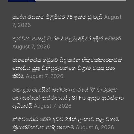
ප්‍රදේශ රැසකට මිලිමීටර 75 ඉක්ම වූ වැසි
August
7, 2026
තුන්වන පාසල් වාරයේ පළමු අදියර අදින් අවසන්
August 7, 2026
ජාත්‍යන්තරය හමුවේ සිදු කරන හිතුවක්කාරකමක්
නොවිය යුතු විනිසුරුවන්ගේ විශ්‍රාම වයස පමා
කිරීම
August 7, 2026
කොළඹ මැගසින් බන්ධනාගාරයේ ‘ඊ’ වාට්ටුවේ
නොසන්සුන් තත්ත්වයක් ; STFය ඇතුළු ආරක්ෂාව
දැඩිකරයි
August 7, 2026
නීතිවිරෝධී වෙබ් අඩවි 24ක් ලංකාව තුළ වහාම
ක්‍රියාත්මකවන පරිදි තහනම්
August 6, 2026