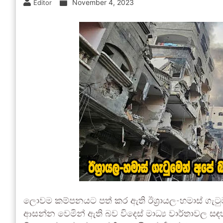
November 4, 2023
Editor
ලොවම කම්පනයට පත් කර ඇති ඊශ්‍රායල-හමාස් ගැටුම
ආසන්න වෙමින් ඇති බව විදෙස් මාධ්‍ය වාර්තාවල ස