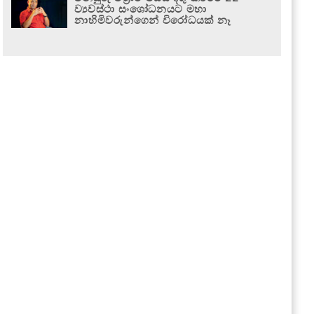
ව්‍යවස්ථා සංශෝධනයට මහා
නාහිමිවරුන්ගෙන් විරෝධයක් නෑ