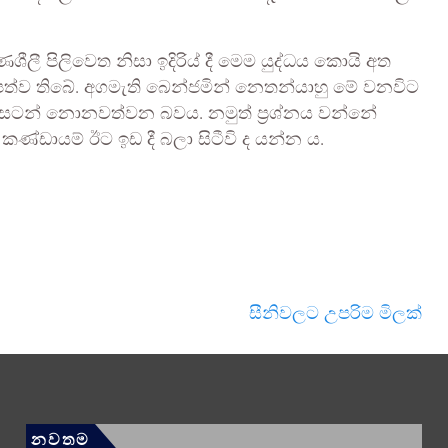
ශීලී පිලිවෙත නිසා ඉදිරිය් දී මෙම යුද්ධය කොයි අත
ත්ව තිබේ. අගමැති බෙන්ජමින් නෙතන්යාහු මේ වනවිට
 සටන් නොනවත්වන බවය. නමුත් ප්‍රශ්නය වන්නේ
ණ්ඩායම් ඊට ඉඩ දී බලා සිටීවි ද යන්න ය.
සීනිවලට උපරිම මිලක්
නවතම