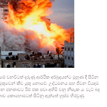
ේ වනවිටත් දරුණු ආර්ථික අර්බුදයන්ට මුහුණ දී සිටින
ුතුවෙන් කිව යුතු නොවේ. උද්ධමනය සහ ජීවන වියදම
ින ජනතාවට රිම් එක පවා අහිමි වනු නිසැක ය. වැට් බදු
ව කොහොමටත් සිටිනු ඇත්තේ හුස්ම හිරවුණු