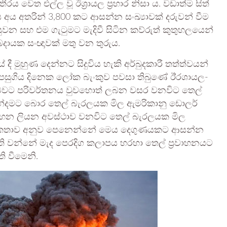
ය වෙත එල්ල වූ ඊශ්‍රායල ප්‍රහාර නිසා ය. වඩාත්ම සිත්
ය අතරින් 3,800 කට ආසන්න සංඛ්‍යාවක් දරුවන් වීම
වන සහ එම ගැටුමට මැදිවී සිටින කව්රුත් කුතුහලයෙන්
ුබදායක සංඥාවක් මතු වන තුරුය.
දී මුහුණ දෙන්නට සිදුවිය හැකි අර්බුදකාරී තත්ත්වයන්
 පසුගිය දිනෙක ලෝක බැංකුව පවසා තිබුණේ ඊ්‍රශායල-
ධයක් බවට පරිවර්තනය වුවහොත් ලබන වසර වනවිට තෙල්
අන්දමට බොර තෙල් බැරලයක මිල ඇමරිකානු ඩොලර්
සටහන ලියන අවස්ථාව වනවිට තෙල් බැරලයක මිල
ේ කතාව අනුව පෙනෙන්නේ මෙය දෙගුණයකට ආසන්න
ති වන්නේ මැද පෙරදිග කලාපය හරහා තෙල් ප්‍රවාහනයට
 වීමෙනි.