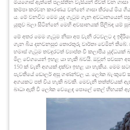
මියගොස් ඇත්තේ පලස්තීන වැසියන් ජීවත් වන ගාසා තීර
කම්පා කරවන කාරණය වන්නේ ගාසා තීරයේ මිය ගිය අ
ය. මේ වනවිට මෙම යුද ගැටුම ගැන අවධානයෙන් පසු
යුතුව බලා සිටින්නේ මෙහි අවසානයක් පිලිබඳ යම් ස
මේ අතර මෙම ගැටුම නිසා අප වැනි රටවලට ද ඉදිරියේ 
ගැන බිය දනවනසුළු තොරතුරු වාර්තා වෙමින් තිබේ.
හමාස් ගැටුම තවදුරටත් ව්‍යාප්ත වී කලාපීය යුද්
මිල වේගයෙන් ඉහළ යා හැකි බවයි. ඔවුන් පවසන 
150 ක් වැනි අගයක් දක්වා ඉහළ යා හැකිය. මෙම 
පැවතියේ ඩොලර් අසූ ගණන්වල ය. ලෝක බැංකුව
අගයකට පත් විය හැකි බවකි. මෙවැනි තත්ත්වයක් ඇ
බාධා ඇති වී ලෝක වෙළෙඳ පොලේ තෙල් හිඟයක් ඇති