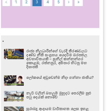
‹
1
2
3
4
5
›
»
.
රාජ්‍ය නිලධාරීන්ගේ වැරදි තීරණවලට
දණ්ඩ නීති සංග්‍රහය යෙදවීම බරපතල
අවභාවිතයකි – සුනිල් කන්නන්ගර
කොළඹ, රත්නපුර, අම්පාර හිටපු මහ
දිසාපති
ලෝකයේ අඩුවෙන්ම නිදා ගන්නා ජාතිය?
නැව් වලින් බහලුම් මුහුදට පෙරලීම සුළු
පටු දෙයක් නොවේ
සුරාබදු ආදායම වාර්තාගත ලෙස ඉහළ