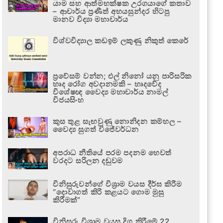
යාම සහ ආත්මභක්ෂක උරගයාගේ කතාව
– ආචාර්ය ප්‍රණීත් අභයසුන්දර හිටපු
මානව විද්‍යා මහාචාර්ය
විශ්වවිද්‍යාල කඩඉම් ලකුණු නිකුත් කෙරේ
ප්‍රවේසම් වන්න; එල් නිනෝ යනු පාරිසරික
හෘද රෝග අවදානමකි – හෘදවේද
විශේෂඥ වෛද්‍ය මහාචාර්ය නාමල්
විජයසිංහ
කුස තුළ සැඟවුණු නොනිදන කම්හල –
වෛද්‍ය සුගත් විජේවර්ධන
අපරාධ නීතියේ පරම පදනම හෙවත්
වරදට සරිලන දඬුවම
විනිසුරුවන්ගේ විශ්‍රාම වයස දීර්ඝ කිරීම
“දොවාගත් කිරි කළයට ගොම මුසු
කිරීමක්”
විනිසුරු විශ්‍රාම වයස දිගු කිරීමේ 22