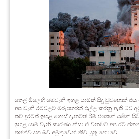
තෙල් මිලෙහි මෙවැනි ඉහළ යාමක් සිදු වුවහොත් එය ම
අප වැනි රටවලට මරුපහරක් එල්ල කරනු ඇති බව අම
තව දුරටත් ඉහළ ගොස් දැනටත් රිම් එකෙන් යමින් සිට
ඉහළ යාම වැනි කාරණා නිසා ඒ වනවිට අප රට ජනතා
තත්ත්වයක බව අමුතුවෙන් කිව යුතු නොවේ.