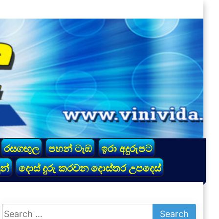
රසගඟුල
පහන් ටැඹ
ඉරා අදුරුපට
න්
දොස් දුරු කරවන දොස්තර උපදෙස්