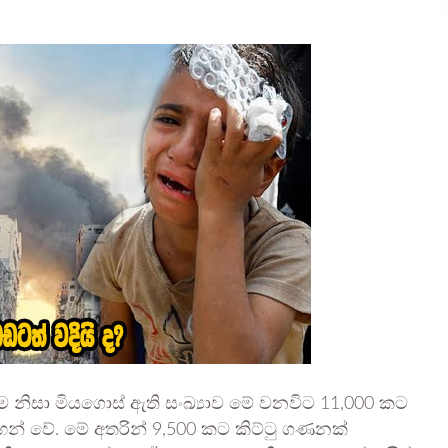
 නිසා මියගොස් ඇති සංඛ්‍යාව මේ වනවිට 11,000 කට
ඳහන් වේ. මේ අතරින් 9,500 කට කිට්ටු ගණනක්