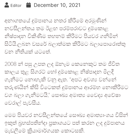
December 10, 2021
Editor
අනාගතයේ දුම්පානය නතර කිරීමේ අරමුණින්
නවසීලන්තය තම ඊළඟ පරම්පරාවට දුම්කොළ
නිෂ්පාදන විකිණීම තහනම් කිරීමට පියවර ගනිමින්
සිටියි.ලබන වසරේ බලාත්මක කිරීමට බලාපොරොත්තු
වන නීතියක් යටතේ.
2008 න් පසු උපත ලද ඕනෑම කෙනෙකුට තම ජීවිත
කාලය තුළ සිගරට් හෝ දුම්කොළ නිෂ්පාදන මිලදී
ගැනීමට නොහැකි වනු ඇත. “අපට අවශ්‍ය වන්නේ
තරුණයින් කිසි විටෙකත් දුම්පානය ආරම්භ නොකිරීමට
වග බලා ගැනීමටයි,” සෞඛ්‍ය අමාත්‍ය වෛද්‍ය අවේෂා
වෙරාල් පැවසීය.
මෙම පියවර නවසීලන්තයේ සෞඛ්‍ය අමාත්‍යාංශය විසින්
ඉකුත් බ්‍රහස්පතින්දා ප්‍රකාශයට පත් කරන ලද දුම්පානය
මැඩලීමේ ක්‍රියාමාර්ගයක කොටසකි.