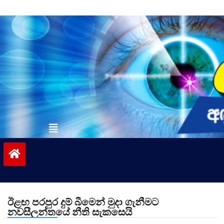
Skip
to
content
vinivida.lk
ඊළඟ පරපුර දුම් බීමෙන් මුදා ගැනීමට
නවසීලන්තයේ නීති සැකසෙයි