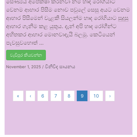
සෞඛ්‍යය අපේක්ෂා කරනවා නම් හෘද රෝගියාට
වෙනම ආහාර පිසීම නොව පවුලේ සෙසු අයට වෙනම
ආහාර පිසීමෙන් වැළකී සියලන්ම හෘද රෝගියාට සුදුසු
ආහාර ගැනීම කළ යුතුය. දැන් අපි හෘද රෝගීන්ට
අහිතකර ආහාර මොනවාදැයි බලමු. කෙටියෙන්
පැවසුවහොත් …
වැඩිපුර කියවන්න
විනිවිද සායනය
November 1, 2025
/
«
‹
6
7
8
9
10
›