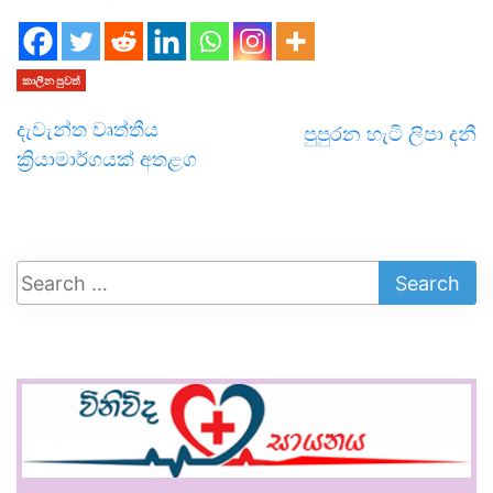
කාලීන පුවත්
දැවැන්ත වෘත්තීය
පුපුරන හැටි ලිපා දනී
ක්‍රියාමාර්ගයක් අතළග