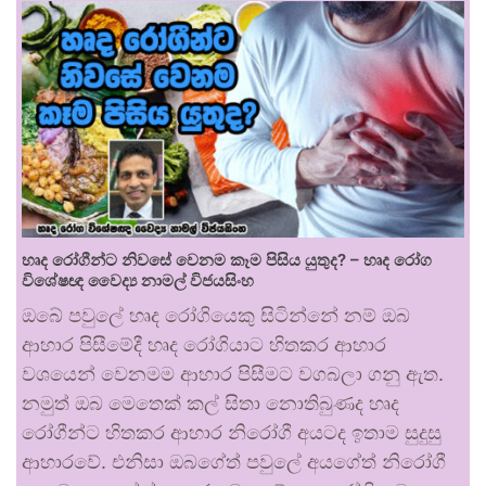
හෘද රෝගීන්ට නිවසේ වෙනම කෑම පිසිය යුතුද? – හෘද රෝග
විශේෂඥ වෛද්‍ය නාමල් විජයසිංහ
ඔබේ පවුලේ හෘද රෝගියෙකු සිටින්නේ නම් ඔබ
ආහාර පිසීමේදී හෘද රෝගියාට හිතකර ආහාර
වශයෙන් වෙනමම ආහාර පිසීමට වගබලා ගනු ඇත.
නමුත් ඔබ මෙතෙක් කල් සිතා නොතිබුණද හෘද
රෝගීන්ට හිතකර ආහාර නිරෝගී අයටද ඉතාම සුදුසු
ආහාරවේ. එනිසා ඔබගේත් පවුලේ අයගේත් නිරෝගී