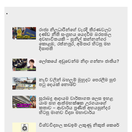
.
රාජ්‍ය නිලධාරීන්ගේ වැරදි තීරණවලට
දණ්ඩ නීති සංග්‍රහය යෙදවීම බරපතල
අවභාවිතයකි – සුනිල් කන්නන්ගර
කොළඹ, රත්නපුර, අම්පාර හිටපු මහ
දිසාපති
ලෝකයේ අඩුවෙන්ම නිදා ගන්නා ජාතිය?
නැව් වලින් බහලුම් මුහුදට පෙරලීම සුළු
පටු දෙයක් නොවේ
සුරාබදු ආදායම වාර්තාගත ලෙස ඉහළ
යාම සහ ආත්මභක්ෂක උරගයාගේ
කතාව – ආචාර්ය ප්‍රණීත් අභයසුන්දර
හිටපු මානව විද්‍යා මහාචාර්ය
විශ්වවිද්‍යාල කඩඉම් ලකුණු නිකුත් කෙරේ