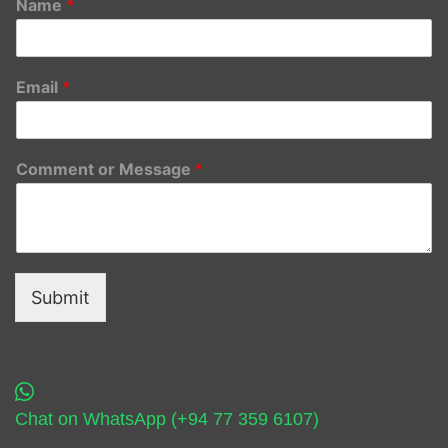
Name
*
Email
*
Comment or Message
*
Submit
Chat on WhatsApp (+94 77 359 6107)