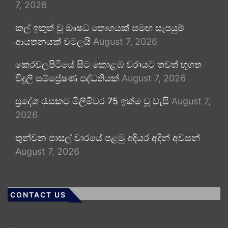
7, 2026
කල් ඉකුත් වූ ඖෂධ තොගයක් සමඟ සැපයුම්
ආයතනයක් වටලයි
August 7, 2026
කෙරවලපිටියේ සිට කොළඹ වරායට තවත් භූගත
විදුලි සම්ප්‍රේෂණ පද්ධතියක්
August 7, 2026
ප්‍රදේශ රැසකට මිලිමීටර 75 ඉක්ම වූ වැසි
August 7,
2026
තුන්වන පාසල් වාරයේ පළමු අදියර අදින් අවසන්
August 7, 2026
CONTACT US