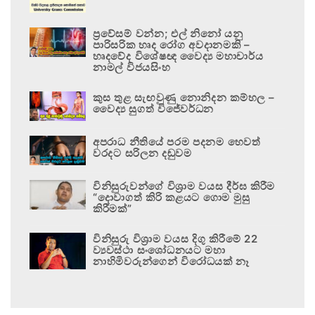
ප්‍රවේසම් වන්න; එල් නිනෝ යනු
පාරිසරික හෘද රෝග අවදානමකි –
හෘදවේද විශේෂඥ වෛද්‍ය මහාචාර්ය
නාමල් විජයසිංහ
කුස තුළ සැඟවුණු නොනිදන කම්හල –
වෛද්‍ය සුගත් විජේවර්ධන
අපරාධ නීතියේ පරම පදනම හෙවත්
වරදට සරිලන දඬුවම
විනිසුරුවන්ගේ විශ්‍රාම වයස දීර්ඝ කිරීම
“දොවාගත් කිරි කළයට ගොම මුසු
කිරීමක්”
විනිසුරු විශ්‍රාම වයස දිගු කිරීමේ 22
ව්‍යවස්ථා සංශෝධනයට මහා
නාහිමිවරුන්ගෙන් විරෝධයක් නෑ