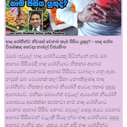
හෘද රෝගීන්ට නිවසේ වෙනම කෑම පිසිය යුතුද? – හෘද රෝග
විශේෂඥ වෛද්‍ය නාමල් විජයසිංහ
ඔබේ පවුලේ හෘද රෝගියෙකු සිටින්නේ නම් ඔබ
ආහාර පිසීමේදී හෘද රෝගියාට හිතකර ආහාර
වශයෙන් වෙනමම ආහාර පිසීමට වගබලා ගනු ඇත.
නමුත් ඔබ මෙතෙක් කල් සිතා නොතිබුණද හෘද
රෝගීන්ට හිතකර ආහාර නිරෝගී අයටද ඉතාම සුදුසු
ආහාරවේ. එනිසා ඔබගේත් පවුලේ අයගේත් නිරෝගී
සෞඛ්‍යය අපේක්ෂා කරනවා නම් හෘද රෝගියාට
වෙනම ආහාර පිසීම නොව පවුලේ සෙසු අයට වෙනම
ආහාර පිසීමෙන් වැළකී සියලන්ම හෘද රෝගියාට සුදුසු
ආහාර ගැනීම කළ යුතුය. දැන් අපි හෘද රෝගීන්ට