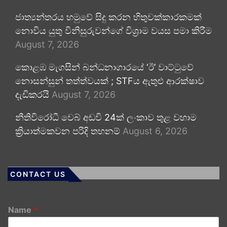
ජාත්‍යන්තරය හමුවේ සිදු කරන හිතුවක්කාරකමක්
නොවිය යුතු විනිසුරුවන්ගේ විශ්‍රාම වයස පමා කිරීම
August 7, 2026
කොළඹ මැගසින් බන්ධනාගාරයේ ‘ඊ’ වාට්ටුවේ
නොසන්සුන් තත්ත්වයක් ; STFය ඇතුළු ආරක්ෂාව
දැඩිකරයි
August 7, 2026
නීතිවිරෝධී වෙබ් අඩවි 24ක් ලංකාව තුළ වහාම
ක්‍රියාත්මකවන පරිදි තහනම්
August 6, 2026
CONTACT US
Name
*