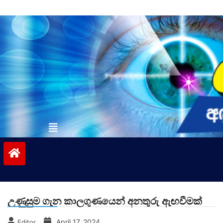
Skip
to
content
vinivida.lk
උණුසුම ගැන කාලගුණයෙන් අනතුරු ඇඟවීමක්
April 17, 2024
Editor