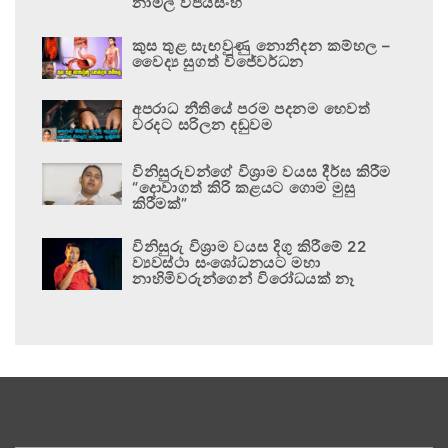
නාමල් විජයසිංහ
කුස තුළ සැඟවුණු නොනිදන කම්හල –
වෛද්‍ය සුගත් විජේවර්ධන
අපරාධ නීතියේ පරම පදනම හෙවත්
වරදට සරිලන දඬුවම
විනිසුරුවන්ගේ විශ්‍රාම වයස දීර්ඝ කිරීම
“දොවාගත් කිරි කළයට ගොම මුසු
කිරීමක්”
විනිසුරු විශ්‍රාම වයස දිගු කිරීමේ 22
ව්‍යවස්ථා සංශෝධනයට මහා
නාහිමිවරුන්ගෙන් විරෝධයක් නෑ