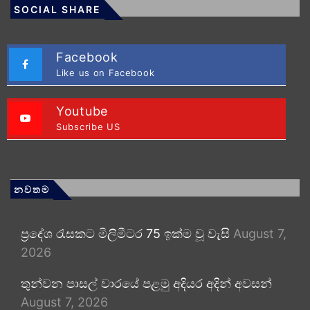
SOCIAL SHARE
Facebook
Like us on Facebook
Youtube
Subscribe US
නවතම
ප්‍රදේශ රැසකට මිලිමීටර 75 ඉක්ම වූ වැසි
August 7,
2026
තුන්වන පාසල් වාරයේ පළමු අදියර අදින් අවසන්
August 7, 2026