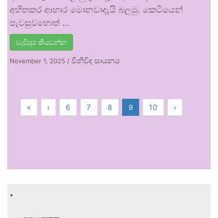
අහිතකර ආහාර මොනවාදැයි බලමු. කෙටියෙන්
පැවසුවහොත් …
වැඩිපුර කියවන්න
විනිවිද සායනය
November 1, 2025
/
«
‹
6
7
8
9
10
›
.