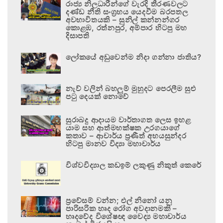
රාජ්‍ය නිලධාරීන්ගේ වැරදි තීරණවලට
දණ්ඩ නීති සංග්‍රහය යෙදවීම බරපතල
අවභාවිතයකි – සුනිල් කන්නන්ගර
කොළඹ, රත්නපුර, අම්පාර හිටපු මහ
දිසාපති
ලෝකයේ අඩුවෙන්ම නිදා ගන්නා ජාතිය?
නැව් වලින් බහලුම් මුහුදට පෙරලීම සුළු
පටු දෙයක් නොවේ
සුරාබදු ආදායම වාර්තාගත ලෙස ඉහළ
යාම සහ ආත්මභක්ෂක උරගයාගේ
කතාව – ආචාර්ය ප්‍රණීත් අභයසුන්දර
හිටපු මානව විද්‍යා මහාචාර්ය
විශ්වවිද්‍යාල කඩඉම් ලකුණු නිකුත් කෙරේ
ප්‍රවේසම් වන්න; එල් නිනෝ යනු
පාරිසරික හෘද රෝග අවදානමකි –
හෘදවේද විශේෂඥ වෛද්‍ය මහාචාර්ය