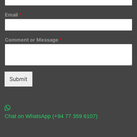
Email
*
Comment or Message
*
Submit
Chat on WhatsApp (+94 77 359 6107)