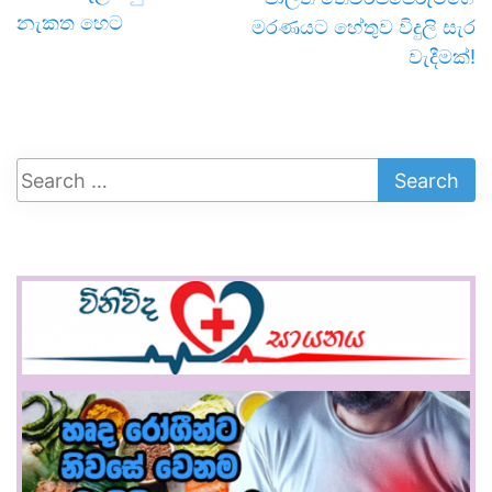
නැකත හෙට
මරණයට හේතුව විදුලි සැර
වැදීමක්!