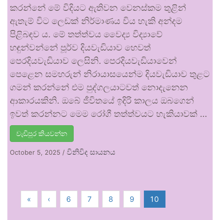
කරන්නේ මේ විදියට ඇතිවන වෙනස්කම තුළින්
ඇතැම් විට ලෙඩක් නිර්මාණය විය හැකි අන්දම
පිළිබඳව ය. මේ තත්ත්වය වෛද්‍ය විද්‍යාවේ
හඳුන්වන්නේ පූර්ව දියවැඩියාව හෙවත්
පෙරදියවැඩියාව ලෙසිනි. පෙරදියවැඩියාවෙන්
පෙළෙන සමහරුන් නිරායාසයෙන්ම දියවැඩියාව තුළට
ගමන් කරන්නේ එම පුද්ගලයාටවත් නොදැනෙන
ආකාරයකිනි. ඔබේ ජීවිතයේ ඉදිරි කාලය ඔබගෙන්
ඉවත් කරන්නට මෙම රෝගී තත්ත්වයට හැකියාවක් …
වැඩිපුර කියවන්න
විනිවිද සායනය
October 5, 2025
/
«
‹
6
7
8
9
10