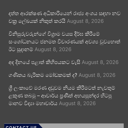
දත්ත ආරක්ෂණ අධිකාරියෙන් රාජ්‍ය අංශය සඳහා නව
චක්‍ර ලේඛයක් නිකුත් කරයි
August 8, 2026
විනිසුරුවරුන්ගේ විශ්‍රාම වයස දීර්ඝ කිරීමේ
සංශෝධනයට ජනමත විචාරණයක් අවශ්‍ය වුවහොත්
ඊට සූදානම්
August 8, 2026
අද දිනයේ පළාත් කිහිපයකට වැසි
August 8, 2026
ගණිතය බැරිකම මෝඩකමක් ද?
August 8, 2026
ශ්‍රී ලංකාවේ මරණ දඬුවම නියම කිරීමටත් නැවතුම්
ළකුණ තබමු – ආචාර්ය ප්‍රණීත් අභයසුන්දර හිටපු
මානව විද්‍යා මහාචාර්ය
August 8, 2026
CONTACT US