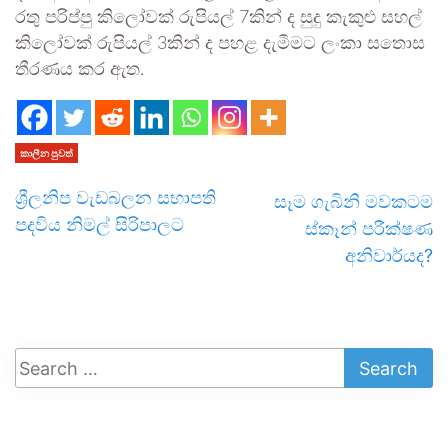
රතු පරිප්පු කිලෝවක් රුපියල් 7කින් ද සුදු කැකුළු සහල්
කිලෝවක් රුපියල් 3කින් ද පහළ දැමීමට ලංකා සතොස
තීරණය කර ඇත.
කාලීන පුවත්
ශ්‍රීලනිප වැඩබලන සභාපති
සෑම ගැබිනි මවකටම
පදවිය නිමල් සිරිපාලට
ස්කෑන් පරීක්ෂණ
අනිවාර්යද?