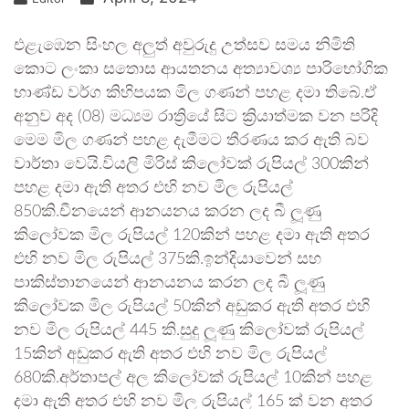
එළැඹෙන සිංහල අලුත් අවුරුදු උත්සව සමය නිමිති
කොට ලංකා සතොස ආයතනය අත්‍යාවශ්‍ය පාරිභෝගික
භාණ්ඩ වර්ග කිහිපයක මිල ගණන් පහළ දමා තිබේ.ඒ
අනුව අද (08) මධ්‍යම රාත්‍රියේ සිට ක්‍රියාත්මක වන පරිදි
මෙම මිල ගණන් පහළ දැමීමට තීරණය කර ඇති බව
වාර්තා වෙයි.වියලි මිරිස් කිලෝවක් රුපියල් 300කින්
පහළ දමා ඇති අතර එහි නව මිල රුපියල්
850කි.චීනයෙන් ආනයනය කරන ලද බී ලූණු
කිලෝවක මිල රුපියල් 120කින් පහළ දමා ඇති අතර
එහි නව මිල රුපියල් 375කි.ඉන්දියාවෙන් සහ
පාකිස්තානයෙන් ආනයනය කරන ලද බී ලූණු
කිලෝවක මිල රුපියල් 50කින් අඩුකර ඇති අතර එහි
නව මිල රුපියල් 445 කි.සුදු ලූණු කිලෝවක් රුපියල්
15කින් අඩුකර ඇති අතර එහි නව මිල රුපියල්
680කි.අර්තාපල් අල කිලෝවක් රුපියල් 10කින් පහළ
දමා ඇති අතර එහි නව මිල රුපියල් 165 ක් වන අතර