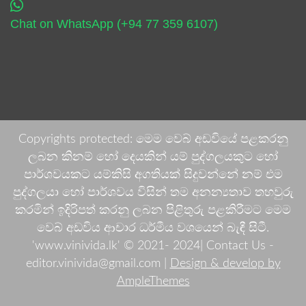
Chat on WhatsApp (+94 77 359 6107)
Copyrights protected: මෙම වෙබ් අඩවියේ පළකරනු
ලබන කිනම් හෝ දෙයකින් යම් පුද්ගලයකුට හෝ
පාර්ශවයකට යම්කිසි අගතියක් සිදුවන්නේ නම් එම
පුද්ගලයා හෝ පාර්ශවය විසින් තම අනන්‍යතාව තහවුරු
කරමින් ඉදිරිපත් කරනු ලබන පිළිතුරු පළකිරීමට මෙම
වෙබ් අඩවිය ආචාර ධර්මීය වශයෙන් බැඳී සිටී.
'www.vinivida.lk' © 2021- 2024| Contact Us -
editor.vinivida@gmail.com |
Design & develop by
AmpleThemes