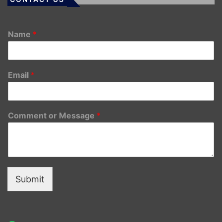
Name
*
Email
*
Comment or Message
*
Submit