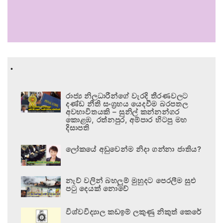
.
රාජ්‍ය නිලධාරීන්ගේ වැරදි තීරණවලට
දණ්ඩ නීති සංග්‍රහය යෙදවීම බරපතල
අවභාවිතයකි – සුනිල් කන්නන්ගර
කොළඹ, රත්නපුර, අම්පාර හිටපු මහ
දිසාපති
ලෝකයේ අඩුවෙන්ම නිදා ගන්නා ජාතිය?
නැව් වලින් බහලුම් මුහුදට පෙරලීම සුළු
පටු දෙයක් නොවේ
විශ්වවිද්‍යාල කඩඉම් ලකුණු නිකුත් කෙරේ