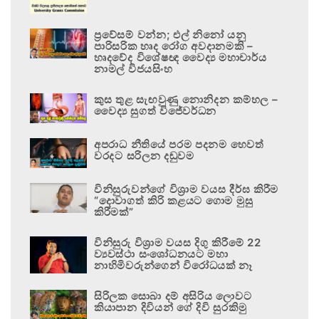
ප්‍රවේසම් වන්න; එල් නිනෝ යනු
පාරිසරික හෘද රෝග අවදානමකි –
හෘදවේද විශේෂඥ වෛද්‍ය මහාචාර්ය
නාමල් විජයසිංහ
කුස තුළ සැඟවුණු නොනිදන කම්හල –
වෛද්‍ය සුගත් විජේවර්ධන
අපරාධ නීතියේ පරම පදනම හෙවත්
වරදට සරිලන දඬුවම
විනිසුරුවන්ගේ විශ්‍රාම වයස දීර්ඝ කිරීම
“දොවාගත් කිරි කළයට ගොම මුසු
කිරීමක්”
විනිසුරු විශ්‍රාම වයස දිගු කිරීමේ 22
ව්‍යවස්ථා සංශෝධනයට මහා
නාහිමිවරුන්ගෙන් විරෝධයක් නෑ
සිරිලක සොබා දම් අසිරිය ලොවට
කියාපාන දිවියන් ගේ දිවි සුරකිමු