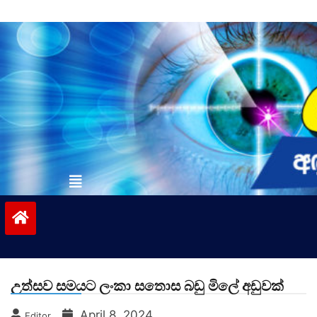
Skip
to
content
vinivida.lk
උත්සව සමයට ලංකා සතොස බඩු මිලේ අඩුවක්
April 8, 2024
Editor