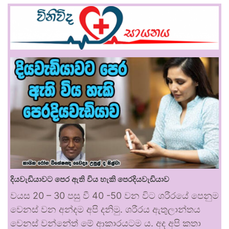
දියවැඩියාවට පෙර ඇති විය හැකි පෙරදියවැඩියාව
වයස 20 – 30 පසු වී 40 -50 වන විට ශරීරයේ පෙනුම
වෙනස් වන අන්දම අපි දනිමු. ශරීරය ඇතුලාන්තය
වෙනස් වන්නේත් මේ ආකාරයටම ය. අද අපි කතා