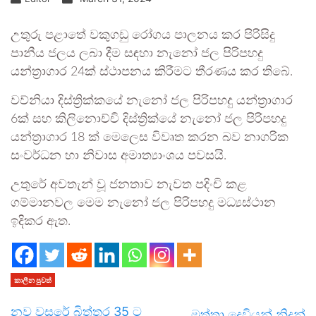
උතුරු පළාතේ වකුගඩු රෝගය පාලනය කර පිරිසිදු
පානීය ජලය ලබා දීම සඳහා නැනෝ ජල පිරිපහදු
යන්ත්‍රාගාර 24ක් ස්ථාපනය කිරීමට තීරණය කර තිබේ.
වව්නියා දිස්ත්‍රික්කයේ නැනෝ ජල පිරිපහදු යන්ත්‍රාගාර
6ක් සහ කිලිනොච්චි දිස්ත්‍රික්යේ නැනෝ ජල පිරිපහදු
යන්ත්‍රාගාර 18 ක් මෙලෙස විවෘත කරන බව නාගරික
සංවර්ධන හා නිවාස අමාත්‍යාංශය පවසයි.
උතුරේ අවතැන් වූ ජනතාව නැවත පදිංචි කළ
ගම්මානවල මෙම නැනෝ ජල පිරිපහදු මධ්‍යස්ථාන
ඉදිකර ඇත.
කාලීන පුවත්
නව වසරේ බිත්තර 35 ට
මුත්තා දෙවියන් නිදන්