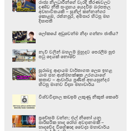
රාජ්‍ය නිලධාරීන්ගේ වැරදි තීරණවලට
දණ්ඩ නීති සංග්‍රහය යෙදවීම බරපතල
අවභාවිතයකි – සුනිල් කන්නන්ගර
කොළඹ, රත්නපුර, අම්පාර හිටපු මහ
දිසාපති
ලෝකයේ අඩුවෙන්ම නිදා ගන්නා ජාතිය?
නැව් වලින් බහලුම් මුහුදට පෙරලීම සුළු
පටු දෙයක් නොවේ
සුරාබදු ආදායම වාර්තාගත ලෙස ඉහළ
යාම සහ ආත්මභක්ෂක උරගයාගේ
කතාව – ආචාර්ය ප්‍රණීත් අභයසුන්දර
හිටපු මානව විද්‍යා මහාචාර්ය
විශ්වවිද්‍යාල කඩඉම් ලකුණු නිකුත් කෙරේ
ප්‍රවේසම් වන්න; එල් නිනෝ යනු
පාරිසරික හෘද රෝග අවදානමකි –
හෘදවේද විශේෂඥ වෛද්‍ය මහාචාර්ය