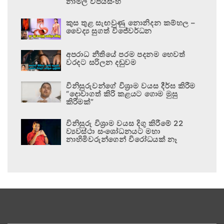
නාමල් විජයසිංහ
කුස තුළ සැඟවුණු නොනිදන කම්හල –
වෛද්‍ය සුගත් විජේවර්ධන
අපරාධ නීතියේ පරම පදනම හෙවත්
වරදට සරිලන දඬුවම
විනිසුරුවන්ගේ විශ්‍රාම වයස දීර්ඝ කිරීම
“දොවාගත් කිරි කළයට ගොම මුසු
කිරීමක්”
විනිසුරු විශ්‍රාම වයස දිගු කිරීමේ 22
ව්‍යවස්ථා සංශෝධනයට මහා
නාහිමිවරුන්ගෙන් විරෝධයක් නෑ