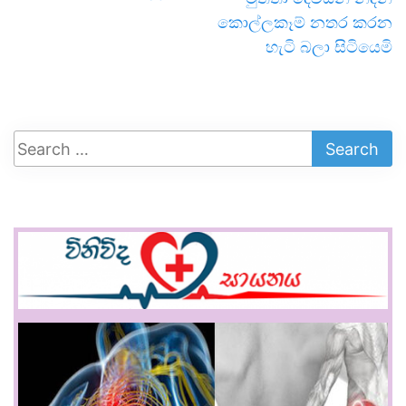
කොල්ලකෑම් නතර කරන
හැටි බලා සිටියෙමි