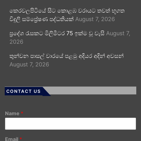
කෙරවලපිටියේ සිට කොළඹ වරායට තවත් භූගත
විදුලි සම්ප්‍රේෂණ පද්ධතියක්
August 7, 2026
ප්‍රදේශ රැසකට මිලිමීටර 75 ඉක්ම වූ වැසි
August 7,
2026
තුන්වන පාසල් වාරයේ පළමු අදියර අදින් අවසන්
August 7, 2026
CONTACT US
Name
*
Email
*