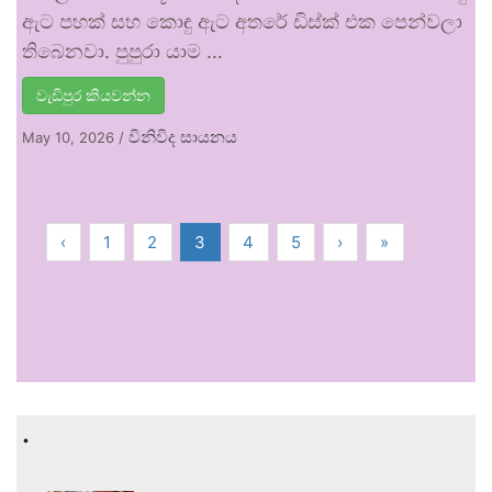
ඇට පහක් සහ කොඳු ඇට අතරේ ඩිස්ක් එක පෙන්වලා
තිබෙනවා. පුපුරා යාම …
වැඩිපුර කියවන්න
විනිවිද සායනය
May 10, 2026
/
‹
1
2
3
4
5
›
»
.