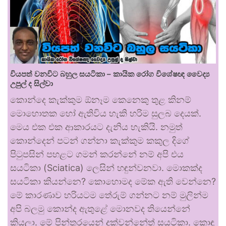
වියපත් වනවිට බහුල සයටිකා – කායික රෝග විශේෂඥ වෛද්‍ය
උපුල් ද සිල්වා
කොන්දෙ කැක්කුම ඕනෑම කෙනෙකු තුළ කිනම්
මොහොතක හෝ ඇතිවිය හැකි හරිම සුලබ දෙයක්.
මෙය එක එක ආකාරයට දැනිය හැකියි. නමුත්
කොන්දෙන් පටන් ගන්නා කැක්කුම කකුල දිගේ
පිටුපසින් පහළට ගමන් කරන්නේ නම් අපි එය
සයටිකා (Sciatica) ලෙසින් හඳුන්වනවා. මොකක්ද
සයටිකා කියන්නෙ? කොහොමද මේක ඇති වෙන්නෙ?
මේ කාරණාව හරියටම තේරුම් ගන්නට නම් මුලින්ම
අපි බලමු කොන්ද ඇතුළේ මොනවද තියෙන්නේ
කියලා. මේ පින්තූරයෙන් දක්වන්නේත් සයටිකා. කොඳු