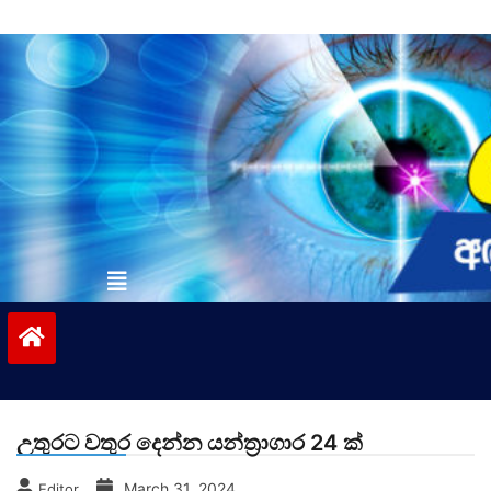
Skip
to
content
vinivida.lk
උතුරට වතුර දෙන්න යන්ත්‍රාගාර 24 ක්
March 31, 2024
Editor