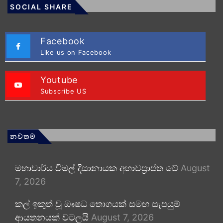
SOCIAL SHARE
Facebook
Like us on Facebook
Youtube
Subscribe US
නවතම
මහාචාර්ය විමල් දිසානායක අභාවප්‍රාප්ත වේ
August
7, 2026
කල් ඉකුත් වූ ඖෂධ තොගයක් සමඟ සැපයුම්
ආයතනයක් වටලයි
August 7, 2026