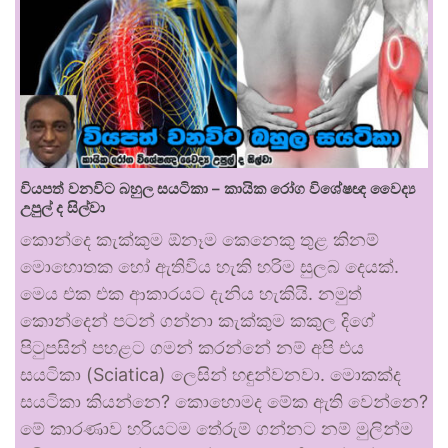
වියපත් වනවිට බහුල සයටිකා – කායික රෝග විශේෂඥ වෛද්‍ය
උපුල් ද සිල්වා
කොන්දෙ කැක්කුම ඕනෑම කෙනෙකු තුළ කිනම්
මොහොතක හෝ ඇතිවිය හැකි හරිම සුලබ දෙයක්.
මෙය එක එක ආකාරයට දැනිය හැකියි. නමුත්
කොන්දෙන් පටන් ගන්නා කැක්කුම කකුල දිගේ
පිටුපසින් පහළට ගමන් කරන්නේ නම් අපි එය
සයටිකා (Sciatica) ලෙසින් හඳුන්වනවා. මොකක්ද
සයටිකා කියන්නෙ? කොහොමද මේක ඇති වෙන්නෙ?
මේ කාරණාව හරියටම තේරුම් ගන්නට නම් මුලින්ම