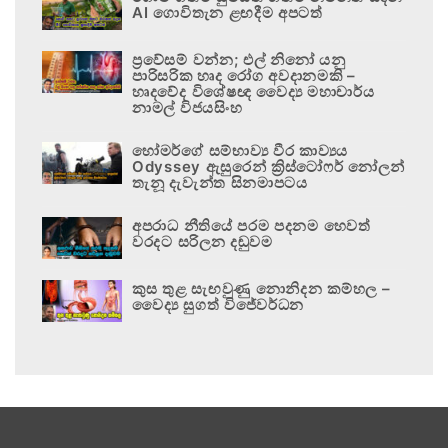
AI ගොවිතැන ළඟදීම අපටත්
ප්‍රවේසම් වන්න; එල් නිනෝ යනු
පාරිසරික හෘද රෝග අවදානමකි –
හෘදවේද විශේෂඥ වෛද්‍ය මහාචාර්ය
නාමල් විජයසිංහ
හෝමර්ගේ සම්භාව්‍ය වීර කාව්‍යය
Odyssey ඇසුරෙන් ක්‍රිස්ටෝෆර් නෝලන්
තැනූ දැවැන්ත සිනමාපටය
අපරාධ නීතියේ පරම පදනම හෙවත්
වරදට සරිලන දඬුවම
කුස තුළ සැඟවුණු නොනිදන කම්හල –
වෛද්‍ය සුගත් විජේවර්ධන