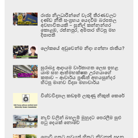
රාජ්‍ය නිලධාරීන්ගේ වැරදි තීරණවලට
දණ්ඩ නීති සංග්‍රහය යෙදවීම බරපතල
අවභාවිතයකි – සුනිල් කන්නන්ගර
කොළඹ, රත්නපුර, අම්පාර හිටපු මහ
දිසාපති
ලෝකයේ අඩුවෙන්ම නිදා ගන්නා ජාතිය?
සුරාබදු ආදායම වාර්තාගත ලෙස ඉහළ
යාම සහ ආත්මභක්ෂක උරගයාගේ
කතාව – ආචාර්ය ප්‍රණීත් අභයසුන්දර
හිටපු මානව විද්‍යා මහාචාර්ය
විශ්වවිද්‍යාල කඩඉම් ලකුණු නිකුත් කෙරේ
නැව් වලින් බහලුම් මුහුදට පෙරලීම සුළු
පටු දෙයක් නොවේ
ගොවි ගතට සුවයත් හිතට නිවනත් සදන