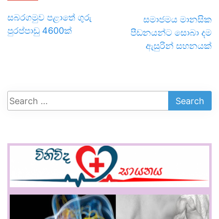
සබරගමුව පළාතේ ගුරු
සමාජමය මානසික
පුරප්පාඩු 4600ක්
පීඩනයන්ට සොබා දම
ඇසුරින් සහනයක්