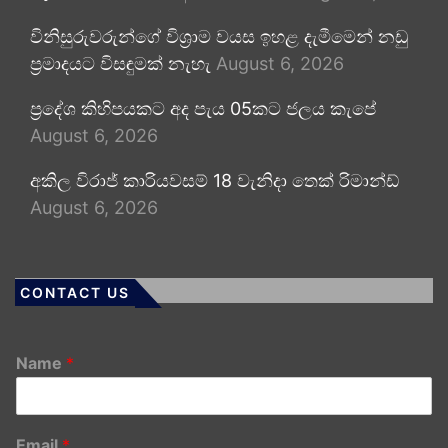
විනිසුරුවරුන්ගේ විශ්‍රාම වයස ඉහළ දැමීමෙන් නඩු
ප්‍රමාදයට විසඳුමක් නැහැ
August 6, 2026
ප්‍රදේශ කිහිපයකට අද පැය 05කට ජලය කැපේ
August 6, 2026
අකිල විරාජ් කාරියවසම් 18 වැනිදා තෙක් රිමාන්ඩ්
August 6, 2026
CONTACT US
Name
*
Email
*