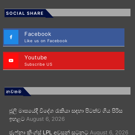
SOCIAL SHARE
Facebook
Like us on Facebook
Youtube
Subscribe US
නවතම
ජූලි මාසයේදී විදේශ රැකියා සඳහා පිටත්ව ගිය පිරිස
ඉහළට
August 6, 2026
ජැෆ්නා කිංග්ස් LPL අවසන් සටනට
August 6, 2026