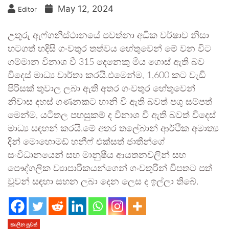
May 12, 2024
Editor
උතුරු ඇෆ්ගනිස්ථානයේ පවත්නා අධික වර්ෂාව නිසා
හටගත් හදිසි ගංවතුර තත්වය හේතුවෙන් මේ වන විට
ගම්මාන විනාශ වී 315 දෙනෙකු මිය ගොස් ඇති බව
විදෙස් මාධ්‍ය වාර්තා කරයි.එමෙන්ම, 1,600 කට වැඩි
පිරිසක් තුවාල ලබා ඇති අතර ගංවතුර හේතුවෙන්
නිවාස දහස් ගණනකට හානි වී ඇති බවත් පශු සම්පත්
මෙන්ම, යටිතල පහසුකම් ද විනාශ වී ඇති බවත් විදෙස්
මාධ්‍ය සඳහන් කරයි.මේ අතර තලේබාන් ආර්ථික අමාත්‍ය
දින් මොහොමඩ් හනීෆ් එක්සත් ජාතීන්ගේ
සංවිධානයෙන් සහ මානුෂීය ආයතනවලින් සහ
පෞද්ගලික ව්‍යාපාරිකයන්ගෙන් ගංවතුරින් විපතට පත්
වූවන් සඳහා සහන ලබා දෙන ලෙස ද ඉල්ලා තිබේ.
කාලීන පුවත්