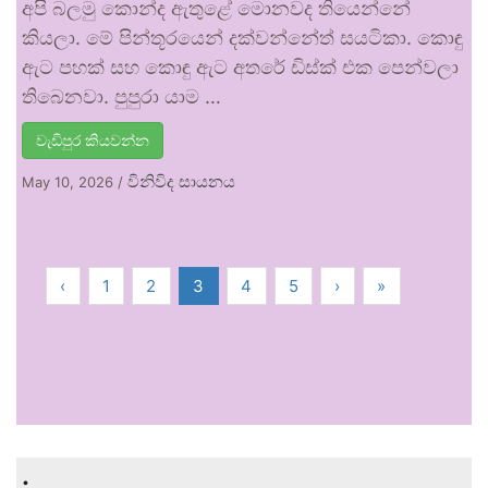
අපි බලමු කොන්ද ඇතුළේ මොනවද තියෙන්නේ
කියලා. මේ පින්තූරයෙන් දක්වන්නේත් සයටිකා. කොඳු
ඇට පහක් සහ කොඳු ඇට අතරේ ඩිස්ක් එක පෙන්වලා
තිබෙනවා. පුපුරා යාම …
වැඩිපුර කියවන්න
විනිවිද සායනය
May 10, 2026
/
‹
1
2
3
4
5
›
»
.