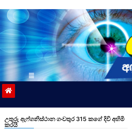
Skip
to
content
vinivida.lk
උතුරු ඇෆ්ගනිස්ථාන ගංවතුර 315 කගේ දිවි අහිමි
කරයි