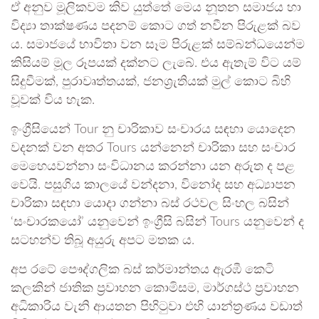
ඒ අනුව මූලිකවම කිව යුත්තේ මෙය නූතන සමාජය හා
විද්‍යා තාක්ෂණය පදනම් කොට ගත් නවීන පිරුළක් බව
ය. සමාජයේ භාවිතා වන සෑම පිරුළක් සම්බන්ධයෙන්ම
කිසියම් මූල රූපයක් දක්නට ලැබේ. එය ඇතැම් විට යම්
සිදුවීමක්, පුරාවෘත්තයක්, ජනශ්‍රැතියක් මුල් කොට බිහි
වූවක් විය හැක.
ඉංග්‍රීසියෙන් Tour නු චාරිකාව සංචාරය සඳහා යොදෙන
වදනක් වන අතර Tours යන්නෙන් චාරිකා සහ සංචාර
මෙහෙයවන්නා සංවිධානය කරන්නා යන අරුත ද පළ
වෙයි. පසුගිය කාලයේ වන්දනා, විනෝද සහ අධ්‍යාපන
චාරිකා සඳහා යොදා ගන්නා බස් රථවල සිංහල බසින්
‘සංචාරකයෝ’ යනුවෙන් ඉංග්‍රීසි බසින් Tours යනුවෙන් ද
සටහන්ව තිබූ අයුරු අපට මතක ය.
අප රටේ පෞද්ගලික බස් කර්මාන්තය ඇරඹී කෙටි
කලකින් ජාතික ප්‍රවාහන කොමිසම, මාර්ගස්ථ ප්‍රවාහන
අධිකාරිය වැනි ආයතන පිහිටුවා එහි යාන්ත්‍රණය වඩාත්