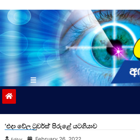
Skip
to
content
vinivida.lk
‘එදා වේල ටුවර්ස්’ පිරුළේ යටගියාව
February 26, 2022
Editor