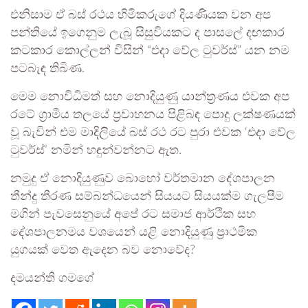
එනිසාම ඒ බස් රථය හිමිකරුගේ දියණියක වන අප
පන්තියේ ඉගෙනුම ලැබූ සිසුවියකට ද පාසලේ දඟකාර
කටකාර කොල්ලන් විසින් “එදා වේල ටුවර්ස්” යන නම
පටබැඳ තිබිණ.
මෙම නොවිධිමත් සහ නොදියුණු යාන්ත්‍රණය එවක අප
රටේ ග්‍රාමීය තලයේ ප්‍රවාහනය පිළිබඳ පොදු ලක්ෂණයක්
වූ බැවින් එම මාදිලියේ බස් රථ රට පුරා එවක ‘එදා වේල
ටුවර්ස්’ නමින් හඳුන්වන්නට ඇත.
නමුදු ඒ නොදියුණුව බොහෝ වර්තමාන දේශපාලන
තීන්දු තීරණ සම්බන්ධයෙන් සියයට සියයක්ම ගැලපීම
මගින් පැවසෙනුයේ අපේ රට සමාජ ආර්ථික සහ
දේශපාලනමය වශයෙන් යළි නොදියුණු ප්‍රාථමික
යුගයක් වෙත ඇදෙන බව නොවේද?
දමයන්ති ගමගේ