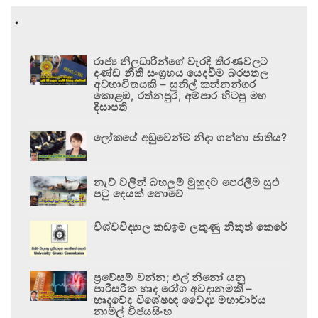
.
රාජ්‍ය නිලධාරීන්ගේ වැරදි තීරණවලට
දණ්ඩ නීති සංග්‍රහය යෙදවීම බරපතල
අවභාවිතයකි – සුනිල් කන්නන්ගර
කොළඹ, රත්නපුර, අම්පාර හිටපු මහ
දිසාපති
ලෝකයේ අඩුවෙන්ම නිදා ගන්නා ජාතිය?
නැව් වලින් බහලුම් මුහුදට පෙරලීම සුළු
පටු දෙයක් නොවේ
විශ්වවිද්‍යාල කඩඉම් ලකුණු නිකුත් කෙරේ
ප්‍රවේසම් වන්න; එල් නිනෝ යනු
පාරිසරික හෘද රෝග අවදානමකි –
හෘදවේද විශේෂඥ වෛද්‍ය මහාචාර්ය
නාමල් විජයසිංහ