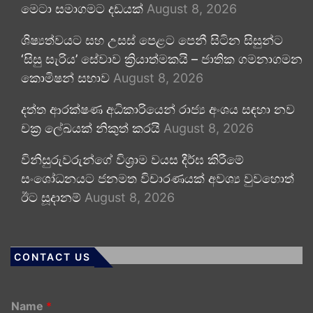
මෙටා සමාගමට දඩයක්
August 8, 2026
ශිෂ්‍යත්වයට සහ උසස් පෙළට පෙනී සිටින සිසුන්ට
‘සිසු සැරිය’ සේවාව ක්‍රියාත්මකයි – ජාතික ගමනාගමන
කොමිෂන් සභාව
August 8, 2026
දත්ත ආරක්ෂණ අධිකාරියෙන් රාජ්‍ය අංශය සඳහා නව
චක්‍ර ලේඛයක් නිකුත් කරයි
August 8, 2026
විනිසුරුවරුන්ගේ විශ්‍රාම වයස දීර්ඝ කිරීමේ
සංශෝධනයට ජනමත විචාරණයක් අවශ්‍ය වුවහොත්
ඊට සූදානම්
August 8, 2026
CONTACT US
Name
*