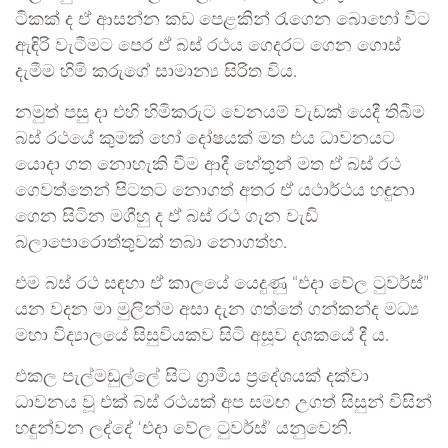
ටිකක් ද ඒ ආසන්න කඩ පෙළකින් රැගෙන බොහෝ විට
ඇඳිරි වැටීමට පෙර ඒ බස් රථය ගෙදරට ගෙන ගොස්
දැමීම හිමි කරුගේ සාමාන්‍ය සිරිත විය.
නමුත් පසු දා එහි හිමිකරුට වෙනයම් වැඩක් යෙදී තිබීම
බස් රථයේ කුමක් හෝ දෝෂයක් මත එය ධාවනයට
යොදා ගත නොහැකි වීම ආදී හේතුන් මත ඒ බස් රථ
ගෙවත්තෙන් පිටතට නොගත් අතර ඒ යථාර්ථය හඳුනා
ගෙන සිටින මගීහු ද ඒ බස් රථ ගැන වැඩි
බලාපොරොත්තුවක් තබා නොගත්හ.
එම බස් රථ සඳහා ඒ කාලයේ යෙදුණු “එදා වේල ටුවර්ස්”
යන වදන මා මුලින්ම අසා දැන ගත්තේ ගන්කන්ද මධ්‍ය
මහා විද්‍යාලයේ සිසුවියකව සිටි අසූව දශකයේ දී ය.
එකල පැල්මඩුල්ලේ සිට ග්‍රාමීය ප්‍රදේශයක් දක්වා
ධාවනය වූ එක් බස් රථයක් අප සමඟ උගත් සිසුන් විසින්
හඳුන්වන ලද්දේ ‘එදා වේල ටුවර්ස්’ යනුවෙනි.