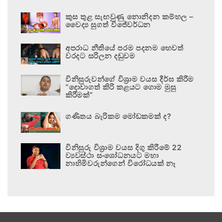
කුස තුළ සැඟවුණු නොනිදන කම්හල –
වෛද්‍ය සුගත් විජේවර්ධන
අපරාධ නීතියේ පරම පදනම හෙවත්
වරදට සරිලන දඬුවම
විනිසුරුවන්ගේ විශ්‍රාම වයස දීර්ඝ කිරීම
“දොවාගත් කිරි කළයට ගොම මුසු
කිරීමක්”
ගණිතය බැරිකම මෝඩකමක් ද?
විනිසුරු විශ්‍රාම වයස දිගු කිරීමේ 22
ව්‍යවස්ථා සංශෝධනයට මහා
නාහිමිවරුන්ගෙන් විරෝධයක් නෑ