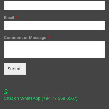
Email
*
Comment or Message
*
Submit
Chat on WhatsApp (+94 77 359 6107)