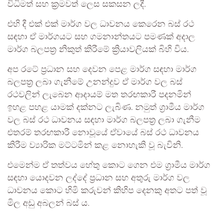
විධිමත් සහ ක්‍රමවත් ලෙස සකසන ලදී.
එහි දී එක් එක් මාර්ග වල ධාවනය කෙරෙන බස් රථ
සඳහා ඒ මාර්ගයට සහ ගමනාන්තයට පමණක් අදාල
මාර්ග බලපත්‍ර නිකුත් කිරීමේ ක්‍රියාවලියක් බිහි විය.
අප රටේ ප්‍රධාන සහ දෙවන පෙළ මාර්ග සඳහා මාර්ග
බලපත්‍ර ලබා ගැනීමේ උනන්දුව ඒ මාර්ග වල බස්
රථවලින් ලැබෙන ආදායම් මත තරඟකාරී පදනමින්
ඉහළ පහළ යාමක් දක්නට ලැබිණ. නමුත් ග්‍රාමීය මාර්ග
වල බස් රථ ධාවනය සඳහා මාර්ග බලපත්‍ර ලබා ගැනීම
එතරම් තරඟකාරී නොවූයේ ඒවායේ බස් රථ ධාවනය
කිරීම ව්‍යාරික මට්ටමින් කළ නොහැකි වූ බැවිනි.
එමෙන්ම ඒ තත්වය හේතු කොට ගෙන එම ග්‍රාමීය මාර්ග
සඳහා යොදවන ලද්දේ ප්‍රධාන සහ අතුරු මාර්ග වල
ධාවනය කොට හිමි කරුවන් කිහිප දෙනකු අතට පත් වූ
මිල අඩු අබලන් බස් ය.