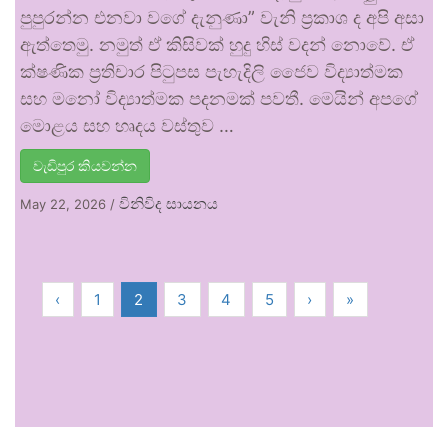
පුපුරන්න එනවා වගේ දැනුණා” වැනි ප්‍රකාශ ද අපි අසා
ඇත්තෙමු. නමුත් ඒ කිසිවක් හුදු හිස් වදන් නොවේ. ඒ
ක්ෂණික ප්‍රතිචාර පිටුපස පැහැදිලි ජෛව විද්‍යාත්මක
සහ මනෝ විද්‍යාත්මක පදනමක් පවතී. මෙයින් අපගේ
මොළය සහ හෘදය වස්තුව …
වැඩිපුර කියවන්න
විනිවිද සායනය
May 22, 2026
/
‹
1
2
3
4
5
›
»