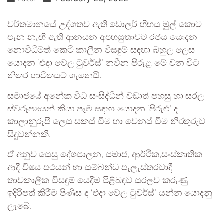
වර්තමානයේ උද්ගතව ඇති ඩොලර් හිඟය මුල් කොට
පැන නැඟී ඇති ආනයන අපහසුතාවට රජය යොදන
නොවිධිමත් කෙටි කාලීන විසඳුම් සඳහා බහුල ලෙස
යොදන ‘එදා වේල ටුවර්ස්’ නවීන පිරුළ මේ වන විට
නිතර භාවිතයට ගැනෙයි.
සමාජයේ අනේක විධ සංසිද්ධීන් වඩාත් පහසු හා සරල
ස්වරූපයෙන් කියා පෑම සඳහා යොදන ‘පිරුළු’ ද
කාලානුරූපී ලෙස සකස් වීම හා වෙනස් වීම නිරතුරුව
සිදුවන්නකි.
ඒ අනුව සෙසු දේශපාලන, සමාජ, ආර්ථික,සංස්කෘතික
ආදී විෂය පථයන් හා සම්බන්ධ පැලැස්තරවාදී
තාවකාලික විසඳුම් යෙදීම පිළිබඳව සරලව කරුණු
ඉදිරිපත් කිරීම පිණිස ද ‘එදා වේල ටුවර්ස්’ යන්න යොදනු
ලැබේ.