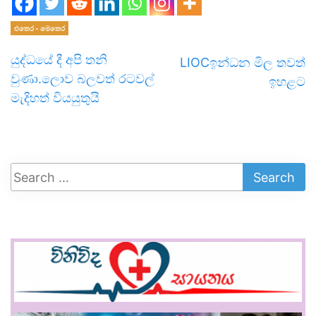
එතෙර - මෙතෙර
යුද්ධයේ දී අපි තනි
LIOCඉන්ධන මිල තවත්
වුණා.ලොව බලවත් රටවල්
ඉහළට
මැදිහත් වියයුතුයි