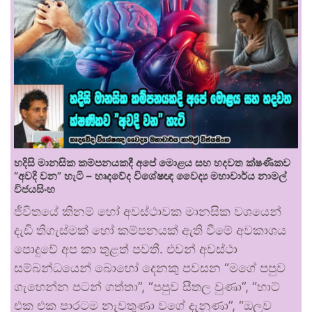
හදිසි මානසික කම්පනයකදී අපේ මොළය සහ හදවත ක්ෂණිකව
“අවදි වන” හැටි – හෘදවේද විශේෂඥ වෛද්‍ය මහාචාර්ය නාමල්
විජයසිංහ
ජීවිතයේ කිනම් හෝ අවස්ථාවක මානසික වශයෙන්
දැඩි තිගැස්මක් හෝ කම්පනයක් ඇති වීමේ අවකාශය
පොදුවේ අප කා තුළත් පවතී. එවන් අවස්ථා
සම්බන්ධයෙන් බොහෝ දෙනකු පවසන “මගේ පපුව
ගැහෙන්න පටන් ගත්තා”, “පපුව සීතල වුණා”, “හාට්
එක එක පාරටම නැවතුණා වගේ දැනුණා”, “ඔලුව