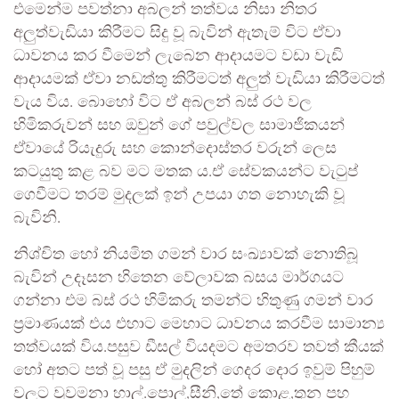
එමෙන්ම පවත්නා අබලන් තත්වය නිසා නිතර
අලුත්වැඩියා කිරීමට සිදු වූ බැවින් ඇතැම් විට ඒවා
ධාවනය කර වීමෙන් ලැබෙන ආදායමට වඩා වැඩි
ආදායමක් ඒවා නඩත්තු කිරීමටත් අලුත් වැඩියා කිරීමටත්
වැය විය. බොහෝ විට ඒ අබලන් බස් රථ වල
හිමිකරුවන් සහ ඔවුන් ගේ පවුල්වල සාමාජිකයන්
ඒවායේ රියැදුරු සහ කොන්දොස්තර වරුන් ලෙස
කටයුතු කළ බව මට මතක ය.ඒ සේවකයන්ට වැටුප්
ගෙවීමට තරම් මුදලක් ඉන් උපයා ගත නොහැකි වූ
බැවිනි.
නිශ්චිත හෝ නියමිත ගමන් වාර සංඛ්‍යාවක් නොතිබූ
බැවින් උදෑසන හිතෙන වේලාවක බසය මාර්ගයට
ගන්නා එම බස් රථ හිමිකරු තමන්ට හිතුණු ගමන් වාර
ප්‍රමාණයක් එය එහාට මෙහාට ධාවනය කරවීම සාමාන්‍ය
තත්වයක් විය.පසුව ඩීසල් වියදමට අමතරව තවත් කීයක්
හෝ අතට පත් වූ පසු ඒ මුදලින් ගෙදර දොර ඉවුම් පිහුම්
වලට වුවමනා හාල්.පොල්,සීනි,තේ කොළ,තුන පහ