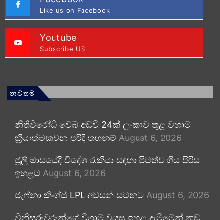
Like us on Facebook
Youtube
Subscribe US
නවතම
නීතිවිරෝධී වෙබ් අඩවි 24ක් ලංකාව තුළ වහාම
ක්‍රියාත්මකවන පරිදි තහනම්
August 6, 2026
ජූලි මාසයේදී විදේශ රැකියා සඳහා පිටත්ව ගිය පිරිස
ඉහළට
August 6, 2026
ජැෆ්නා කිංග්ස් LPL අවසන් සටනට
August 6, 2026
විනිසුරුවරුන්ගේ විශ්‍රාම වයස ඉහළ දැමීමෙන් නඩු