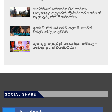
හෝමර්ගේ සම්භාව්‍ය වීර කාව්‍යය
Odyssey ඇසුරෙන් ක්‍රිස්ටෝෆර් නෝලන්
තැනූ දැවැන්ත සිනමාපටය
අපරාධ නීතියේ පරම පදනම හෙවත්
වරදට සරිලන දඬුවම
කුස තුළ සැඟවුණු නොනිදන කම්හල –
වෛද්‍ය සුගත් විජේවර්ධන
SOCIAL SHARE
Facebook