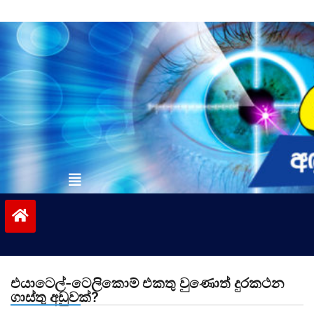
Skip
to
content
vinivida.lk
එයාටෙල්-ටෙලිකොම් එකතු වුණොත් දුරකථන
ගාස්තු අඩුවක්?