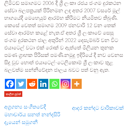
ලිමිටඩ් සමාගමට 2006 දී ශ්‍රී ලංකා රජය ජංගම දුරකථන
සේවා බලපත්‍රයක් පිරිනමන ලද අතර 2007 වසරේ මුල්
භාගයේදී මෙහෙයුම් ආරම්භ කිරීමට නියමිතව තිබුණි.
කෙසේ වෙතත් සමාගම 2009 ජනවාරි 12 වන තෙක්
සේවා ආරම්භ කළේ නැත.ඒ අතර ශ්‍රී ලංකාවේ සෙසු
ජංගම දුරකථන ජාල අතුරින් 2022 දෙසැම්බර් වන විට
එයාටෙල් වටා එක් රොක් ව ඇත්තේ මිලියන තුනක
පමණ ග්‍රාහක පිරිසක් පමණි.නමුදු ඉදිරියේ දී නව වෙනස
සිදු වුව හොත් එයාටෙල්-ටෙලිකොම් ශ්‍රී ලංකාව තුළ
බලවත්ම සන්නිවේදන ජාලය බවට පත් වනු ඇත.
කාලීන පුවත්
අග්‍රගන්‍ය සංගීතවේදී
ආදර කන්දට චාරිකාවක්
මහාචාර්ය සනත් නන්දසිරි
දැයෙන් සමුගනී