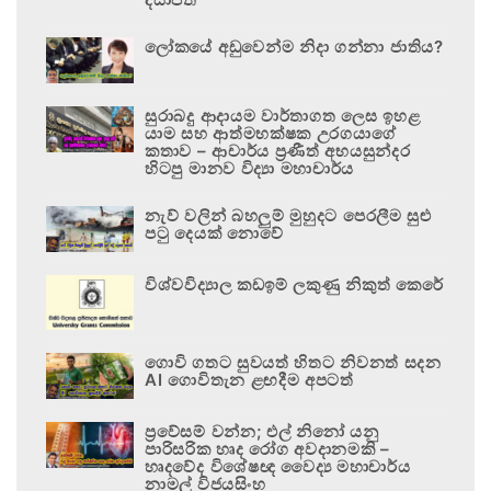
ලෝකයේ අඩුවෙන්ම නිදා ගන්නා ජාතිය?
සුරාබදු ආදායම වාර්තාගත ලෙස ඉහළ
යාම සහ ආත්මභක්ෂක උරගයාගේ
කතාව – ආචාර්ය ප්‍රණීත් අභයසුන්දර
හිටපු මානව විද්‍යා මහාචාර්ය
නැව් වලින් බහලුම් මුහුදට පෙරලීම සුළු
පටු දෙයක් නොවේ
විශ්වවිද්‍යාල කඩඉම් ලකුණු නිකුත් කෙරේ
ගොවි ගතට සුවයත් හිතට නිවනත් සදන
AI ගොවිතැන ළඟදීම අපටත්
ප්‍රවේසම් වන්න; එල් නිනෝ යනු
පාරිසරික හෘද රෝග අවදානමකි –
හෘදවේද විශේෂඥ වෛද්‍ය මහාචාර්ය
නාමල් විජයසිංහ