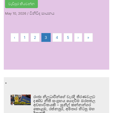
වැඩිපුර කියවන්න
විනිවිද සායනය
May 10, 2026
/
‹
1
2
3
4
5
›
»
.
රාජ්‍ය නිලධාරීන්ගේ වැරදි තීරණවලට
දණ්ඩ නීති සංග්‍රහය යෙදවීම බරපතල
අවභාවිතයකි – සුනිල් කන්නන්ගර
කොළඹ, රත්නපුර, අම්පාර හිටපු මහ
දිසාපති