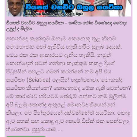
වියපත් වනවිට බහුල සයටිකා – කායික රෝග විශේෂඥ වෛද්‍ය
උපුල් ද සිල්වා
කොන්දෙ කැක්කුම ඕනෑම කෙනෙකු තුළ කිනම්
මොහොතක හෝ ඇතිවිය හැකි හරිම සුලබ දෙයක්.
මෙය එක එක ආකාරයට දැනිය හැකියි. නමුත්
කොන්දෙන් පටන් ගන්නා කැක්කුම කකුල දිගේ
පිටුපසින් පහළට ගමන් කරන්නේ නම් අපි එය
සයටිකා (Sciatica) ලෙසින් හඳුන්වනවා. මොකක්ද
සයටිකා කියන්නෙ? කොහොමද මේක ඇති වෙන්නෙ?
මේ කාරණාව හරියටම තේරුම් ගන්නට නම් මුලින්ම
අපි බලමු කොන්ද ඇතුළේ මොනවද තියෙන්නේ
කියලා. මේ පින්තූරයෙන් දක්වන්නේත් සයටිකා. කොඳු
ඇට පහක් සහ කොඳු ඇට අතරේ ඩිස්ක් එක පෙන්වලා
තිබෙනවා. පුපුරා යාම …