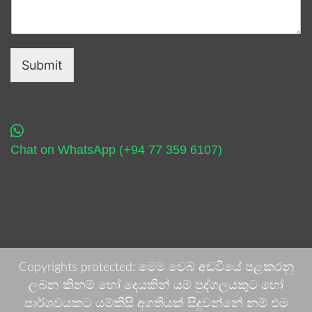
Submit
Chat on WhatsApp (+94 77 359 6107)
Copyrights protected: මෙම වෙබ් අඩවියේ පළකරනු
ලබන කිනම් හෝ දෙයකින් යම් පුද්ගලයකුට හෝ
පාර්ශවයකට යම්කිසි අගතියක් සිදුවන්නේ නම් එම