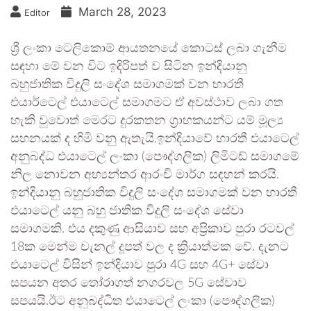
March 28, 2023
Editor
ශ්‍රී ලංකා ටෙලිකොම් ආයතනයේ කොටස් ලබා ගැනීම
සඳහා මේ වන විට ඉදිරිපත් ව සිටින ඉන්දියානු
බහුජාතික විදුලි සංදේශ සමාගමක් වන භාරතී
එයාර්ටෙල් එයාටෙල් සමාගමට ඒ අවස්ථාව ලබා ගත
හැකි වුවොත් මෙරට දුරකතන ග්‍රාහකයන්ට යම් මූල්‍ය
සහනයක් ද හිමි වනු ඇතැයි.ඉන්දියාවේ භාරතී එයාටෙල්
අනුබද්ධ එයාටෙල් ලංකා (පෞද්ගලික) ලිමිටඩ් සමාගමේ
නිල නොවන අභ්‍යන්තර ආරංචි මාර්ග සඳහන් කරයි.
ඉන්දියානු බහුජාතික විදුලි සංදේශ සමාගමක් වන භාරතී
එයාටෙල් යනු බහු ජාතික විදුලි සංදේශ සේවා
සමාගමකි. එය දකුණු ආසියාව සහ අප්‍රිකාව පුරා රටවල්
18ක මෙන්ම චැනල් දූපත් වල ද ක්‍රියාත්මක වේ. දැනට
එයාටෙල් විසින් ඉන්දියාව පුරා 4G සහ 4G+ සේවා
සපයන අතර තෝරාගත් නගරවල 5G සේවාව
සපයයි.ඊට අනුබද්ධිත එයාටෙල් ලංකා (පෞද්ගලික)