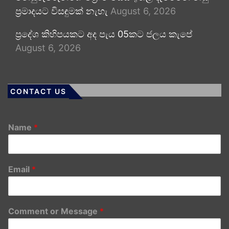
ප්‍රමාදයට විසඳුමක් නැහැ
August 6, 2026
ප්‍රදේශ කිහිපයකට අද පැය 05කට ජලය කැපේ
August 6, 2026
CONTACT US
Name
*
Email
*
Comment or Message
*