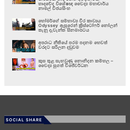
හෘදවේද විශේෂඥ වෛද්‍ය මහාචාර්ය
නාමල් විජයසිංහ
හෝමර්ගේ සම්භාව්‍ය වීර කාව්‍යය
Odyssey ඇසුරෙන් ක්‍රිස්ටෝෆර් නෝලන්
තැනූ දැවැන්ත සිනමාපටය
අපරාධ නීතියේ පරම පදනම හෙවත්
වරදට සරිලන දඬුවම
කුස තුළ සැඟවුණු නොනිදන කම්හල –
වෛද්‍ය සුගත් විජේවර්ධන
SOCIAL SHARE