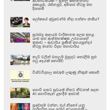
අවභාවිතයකි – සුනිල් කන්නන්ගර
කොළඹ, රත්නපුර, අම්පාර හිටපු මහ
දිසාපති
ලෝකයේ අඩුවෙන්ම නිදා ගන්නා ජාතිය?
සුරාබදු ආදායම වාර්තාගත ලෙස ඉහළ
යාම සහ ආත්මභක්ෂක උරගයාගේ
කතාව – ආචාර්ය ප්‍රණීත් අභයසුන්දර
හිටපු මානව විද්‍යා මහාචාර්ය
නැව් වලින් බහලුම් මුහුදට පෙරලීම සුළු
පටු දෙයක් නොවේ
විශ්වවිද්‍යාල කඩඉම් ලකුණු නිකුත් කෙරේ
ගොවි ගතට සුවයත් හිතට නිවනත් සදන
AI ගොවිතැන ළඟදීම අපටත්
ප්‍රවේසම් වන්න; එල් නිනෝ යනු
පාරිසරික හෘද රෝග අවදානමකි –