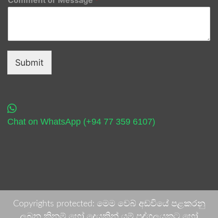
Submit
Chat on WhatsApp (+94 77 359 6107)
Copyrights protected: මෙම වෙබ් අඩවියේ පළකරනු
ලබන කිනම් හෝ දෙයකින් යම් පුද්ගලයකුට හෝ