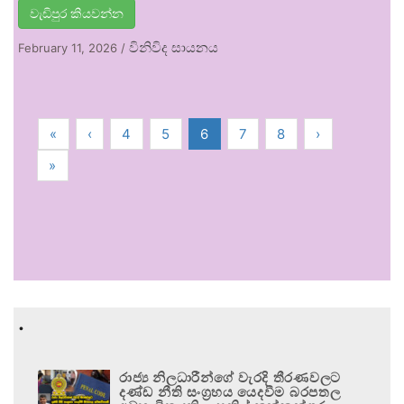
වැඩිපුර කියවන්න
විනිවිද සායනය
February 11, 2026
/
«
‹
4
5
6
7
8
›
»
.
රාජ්‍ය නිලධාරීන්ගේ වැරදි තීරණවලට
දණ්ඩ නීති සංග්‍රහය යෙදවීම බරපතල