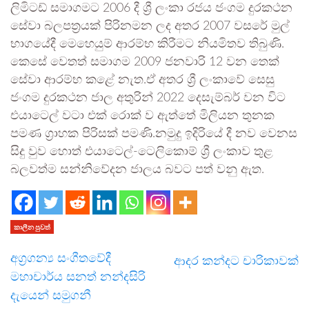
ලිමිටඩ් සමාගමට 2006 දී ශ්‍රී ලංකා රජය ජංගම දුරකථන
සේවා බලපත්‍රයක් පිරිනමන ලද අතර 2007 වසරේ මුල්
භාගයේදී මෙහෙයුම් ආරම්භ කිරීමට නියමිතව තිබුණි.
කෙසේ වෙතත් සමාගම 2009 ජනවාරි 12 වන තෙක්
සේවා ආරම්භ කළේ නැත.ඒ අතර ශ්‍රී ලංකාවේ සෙසු
ජංගම දුරකථන ජාල අතුරින් 2022 දෙසැම්බර් වන විට
එයාටෙල් වටා එක් රොක් ව ඇත්තේ මිලියන තුනක
පමණ ග්‍රාහක පිරිසක් පමණි.නමුදු ඉදිරියේ දී නව වෙනස
සිදු වුව හොත් එයාටෙල්-ටෙලිකොම් ශ්‍රී ලංකාව තුළ
බලවත්ම සන්නිවේදන ජාලය බවට පත් වනු ඇත.
කාලීන පුවත්
අග්‍රගන්‍ය සංගීතවේදී
ආදර කන්දට චාරිකාවක්
මහාචාර්ය සනත් නන්දසිරි
දැයෙන් සමුගනී