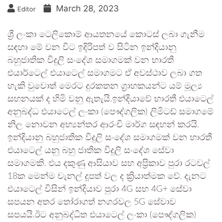
March 28, 2023
Editor
ශ්‍රී ලංකා ටෙලිකොම් ආයතනයේ කොටස් ලබා ගැනීම
සඳහා මේ වන විට ඉදිරිපත් ව සිටින ඉන්දියානු
බහුජාතික විදුලි සංදේශ සමාගමක් වන භාරතී
එයාර්ටෙල් එයාටෙල් සමාගමට ඒ අවස්ථාව ලබා ගත
හැකි වුවොත් මෙරට දුරකතන ග්‍රාහකයන්ට යම් මූල්‍ය
සහනයක් ද හිමි වනු ඇතැයි.ඉන්දියාවේ භාරතී එයාටෙල්
අනුබද්ධ එයාටෙල් ලංකා (පෞද්ගලික) ලිමිටඩ් සමාගමේ
නිල නොවන අභ්‍යන්තර ආරංචි මාර්ග සඳහන් කරයි.
ඉන්දියානු බහුජාතික විදුලි සංදේශ සමාගමක් වන භාරතී
එයාටෙල් යනු බහු ජාතික විදුලි සංදේශ සේවා
සමාගමකි. එය දකුණු ආසියාව සහ අප්‍රිකාව පුරා රටවල්
18ක මෙන්ම චැනල් දූපත් වල ද ක්‍රියාත්මක වේ. දැනට
එයාටෙල් විසින් ඉන්දියාව පුරා 4G සහ 4G+ සේවා
සපයන අතර තෝරාගත් නගරවල 5G සේවාව
සපයයි.ඊට අනුබද්ධිත එයාටෙල් ලංකා (පෞද්ගලික)