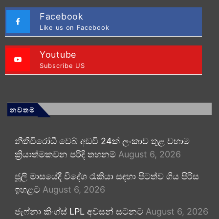
Facebook
Like us on Facebook
Youtube
Subscribe US
නවතම
නීතිවිරෝධී වෙබ් අඩවි 24ක් ලංකාව තුළ වහාම
ක්‍රියාත්මකවන පරිදි තහනම්
August 6, 2026
ජූලි මාසයේදී විදේශ රැකියා සඳහා පිටත්ව ගිය පිරිස
ඉහළට
August 6, 2026
ජැෆ්නා කිංග්ස් LPL අවසන් සටනට
August 6, 2026