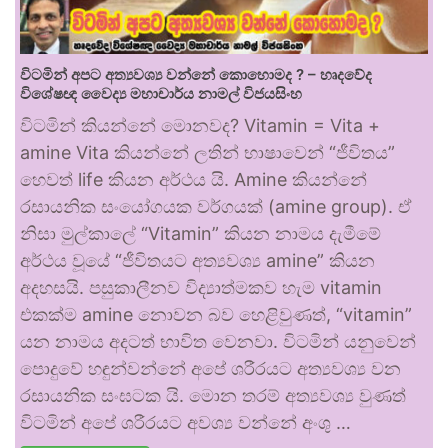
විටමින් අපට අත්‍යවශ්‍ය වන්නේ කොහොමද ? – හෘදවේද
විශේෂඥ වෛද්‍ය මහාචාර්ය නාමල් විජයසිංහ
විටමින් කියන්නේ මොනවද? Vitamin = Vita +
amine Vita කියන්නේ ලතින් භාෂාවෙන් “ජීවිතය”
හෙවත් life කියන අර්ථය යි. Amine කියන්නේ
රසායනික සංයෝගයක වර්ගයක් (amine group). ඒ
නිසා මුල්කාලේ “Vitamin” කියන නාමය දැමීමේ
අර්ථය වූයේ “ජීවිතයට අත්‍යවශ්‍ය amine” කියන
අදහසයි. පසුකාලීනව විද්‍යාත්මකව හැම vitamin
එකක්ම amine නොවන බව හෙළිවුණත්, “vitamin”
යන නාමය අදටත් භාවිත වෙනවා. විටමින් යනුවෙන්
පොදුවේ හඳුන්වන්නේ අපේ ශරීරයට අත්‍යවශ්‍ය වන
රසායනික සංඝටක යි. මොන තරම් අත්‍යවශ්‍ය වුණත්
විටමින් අපේ ශරීරයට අවශ්‍ය වන්නේ අංශු …