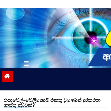
Skip
to
content
vinivida.lk
එයාටෙල්-ටෙලිකොම් එකතු වුණොත් දුරකථන
ගාස්තු අඩුවක්?