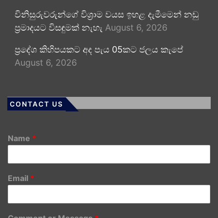
විනිසුරුවරුන්ගේ විශ්‍රාම වයස ඉහළ දැමීමෙන් නඩු
ප්‍රමාදයට විසඳුමක් නැහැ
August 6, 2026
ප්‍රදේශ කිහිපයකට අද පැය 05කට ජලය කැපේ
August 6, 2026
CONTACT US
Name
*
Email
*
Comment or Message
*