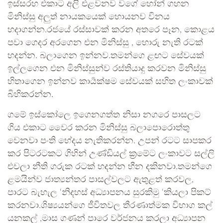
ඉස්සරහ එකාට අලි එළවනව වගේ හෝන් ගහන
මිනිස්සු අලුත් නායකයෙක් හොයනව විනය
හදාගන්න.රජයේ රස්සාවක් කරන අතරෙ පෑන, කොළය
පවා ගෙදර අරගෙන එන මිනිස්සු , හොරු නැති රටක්
හදන්න. බලාගෙන ඉන්නව.තමන්ගෙ ළඟට සේවයක්
ඉල්ලගෙන එන මිනිස්සුන්ව රස්තියාදු කරවන මිනිස්සු
හිතාගෙන ඉන්නව කාර්‍යක්ෂම සේවයක් සහිත ලංකාවක්
බිහිකරන්න.
ගමේ ඉස්කෝලෙ ඉගෙනගත්ත නිසා නගරෙ පාසලට
ගිය එකාට වෛර කරන මිනිස්සු බලාපොරොත්තු
වෙනවා පංති භේදය නැතිකරන්න. උපන් රටට සාපකර
කර පිටරටකට ගිහින් උණ්ඩියල් ක්‍රමේට ලංකාවට සල්ලි
එවලා නීති ගරුක රටක් හදන්න හීන දකිනවා.තමන්ගෙ
ළමයින්ව ජාත්‍යන්තර පාසල්වලට ඇතුළත් කරවල,
පාරට බැහැල ‘නිදහස් අධ්‍යාපනය සුරකිමු ‘කියලා පිකට්
කරනවා.ශිෂ්‍යයන්ගෙ ජීවිතවල තීරණාත්මක විභාග කල්
යනකල් ,මාස ගණන් පාරෙ වර්ජනය කරලා අධ්‍යාපන