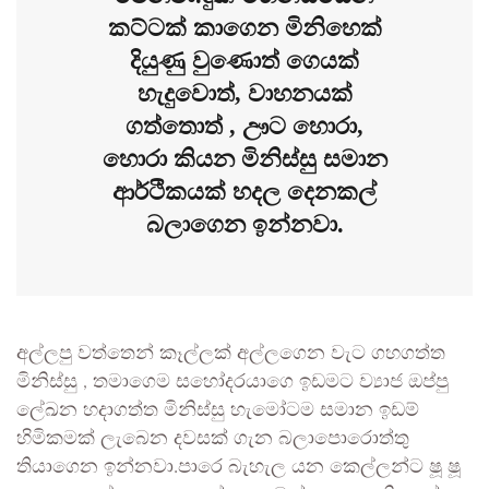
කට්ටක් කාගෙන මිනිහෙක්
දියුණු වුණොත් ගෙයක්
හැදුවොත්, වාහනයක්
ගත්තොත් , ඌට හොරා,
හොරා කියන මිනිස්සු සමාන
ආර්ථිකයක් හදල දෙනකල්
බලාගෙන ඉන්නවා.
අල්ලපු වත්තෙන් කෑල්ලක් අල්ලගෙන වැට ගහගත්ත
මිනිස්සු , තමාගෙම සහෝදරයාගෙ ඉඩමට ව්‍යාජ ඔප්පු
ලේඛන හදාගත්ත මිනිස්සු හැමෝටම සමාන ඉඩම්
හිමිකමක් ලැබෙන දවසක් ගැන බලාපොරොත්තු
තියාගෙන ඉන්නවා.පාරෙ බැහැල යන කෙල්ලන්ට ෂූ ෂූ