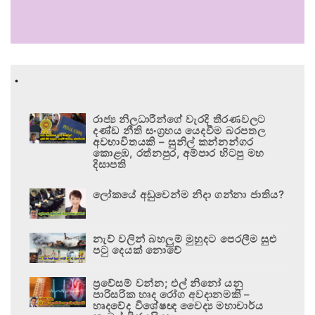
.
රාජ්‍ය නිලධාරීන්ගේ වැරදි තීරණවලට
දණ්ඩ නීති සංග්‍රහය යෙදවීම බරපතල
අවභාවිතයකි – සුනිල් කන්නන්ගර
කොළඹ, රත්නපුර, අම්පාර හිටපු මහ
දිසාපති
ලෝකයේ අඩුවෙන්ම නිදා ගන්නා ජාතිය?
නැව් වලින් බහලුම් මුහුදට පෙරලීම සුළු
පටු දෙයක් නොවේ
ප්‍රවේසම් වන්න; එල් නිනෝ යනු
පාරිසරික හෘද රෝග අවදානමකි –
හෘදවේද විශේෂඥ වෛද්‍ය මහාචාර්ය