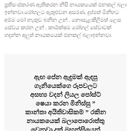
ප්‍රතිසංස්කරණ ඇතිකරන නිසි නායකයෙක් එනකල් බලා
ඉන්නවා.රෝහලට ඇතුළුවන අසරණ, දුප්පත් මිනිහට
අම්ම මෝ නැතුව බනින උන් , නොසැළකිලිමත් ලෙස
සේවය කරන උන් , කාර්‍යක්ෂම රෝහල් සේවාවක්
හදන්න අලුත් නායකයෙක් එනකල් බලාඉන්නවා.
ඇඟ පේන ඇඳුමක් ඇඳපු
ගෑනියෙක්ගෙ රූපවලට
අසභ්‍ය වදන් ලියල පෝස්ට්
ෂෙයා කරන මිනිස්සු ”
කාන්තා අයිතිවාසිකම් ” රකින
නායකයෙක් බලාපොරොත්තු
වෙනවා.දුක් මහන්සියෙන්