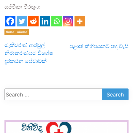
සජිවිකා වීරතුංග
එතෙර - මෙතෙර
මැතිවරණ ආරවුල්
පළාත් කිහිපයකට තද වැසි
නිරාකරණයට විශේෂ
දුරකථන සේවාවක්