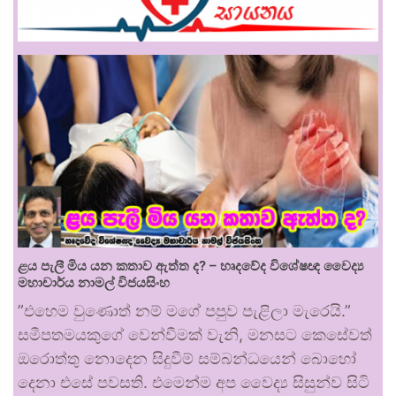
ළය පැලී මිය යන කතාව ඇත්ත ද? – හෘදවේද විශේෂඥ වෛද්‍ය
මහාචාර්ය නාමල් විජයසිංහ
​”එහෙම වුණොත් නම් මගේ පපුව පැළිලා මැරෙයි.”
සමීපතමයකුගේ වෙන්වීමක් වැනි, මනසට කෙසේවත්
ඔරොත්තු නොදෙන සිදුවීම් සම්බන්ධයෙන් බොහෝ
දෙනා එසේ පවසති. එමෙන්ම අප වෛද්‍ය සිසුන්ව සිටි