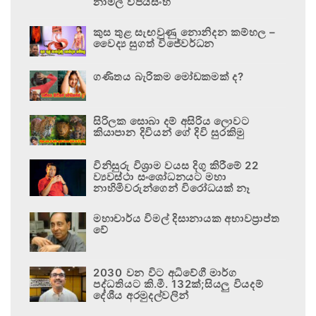
නාමල් විජයසිංහ
කුස තුළ සැඟවුණු නොනිදන කම්හල –
වෛද්‍ය සුගත් විජේවර්ධන
ගණිතය බැරිකම මෝඩකමක් ද?
සිරිලක සොබා දම් අසිරිය ලොවට
කියාපාන දිවියන් ගේ දිවි සුරකිමු
විනිසුරු විශ්‍රාම වයස දිගු කිරීමේ 22
ව්‍යවස්ථා සංශෝධනයට මහා
නාහිමිවරුන්ගෙන් විරෝධයක් නෑ
මහාචාර්ය විමල් දිසානායක අභාවප්‍රාප්ත
වේ
2030 වන විට අධිවේගී මාර්ග
පද්ධතියට කි.මී. 132ක්;සියලු වියදම්
දේශීය අරමුදල්වලින්