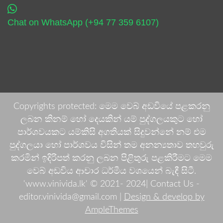
Chat on WhatsApp (+94 77 359 6107)
Copyrights protected: මෙම වෙබ් අඩවියේ පළකරනු
ලබන කිනම් හෝ දෙයකින් යම් පුද්ගලයකුට හෝ
පාර්ශවයකට යම්කිසි අගතියක් සිදුවන්නේ නම් එම
පුද්ගලයා හෝ පාර්ශවය විසින් තම අනන්‍යතාව තහවුරු
කරමින් ඉදිරිපත් කරනු ලබන පිළිතුරු පළකිරීමට මෙම
වෙබ් අඩවිය ආචාර ධර්මීය වශයෙන් බැඳී සිටී.
'www.vinivida.lk' © 2021- 2024| Contact Us -
editor.vinivida@gmail.com |
Design & develop by
AmpleThemes