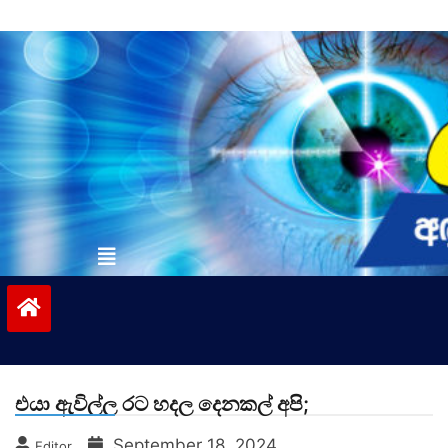
Skip
to
content
vinivida.lk
එයා ඇවිල්ල රට හදල දෙනකල් අපි;
September 18, 2024
Editor