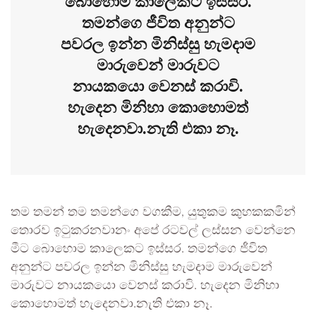
බොහොම කාලෙකට ඉස්සර.
තමන්ගෙ ජීවිත අනුන්ට
පවරල ඉන්න මිනිස්සු හැමදාම
මාරුවෙන් මාරුවට
නායකයො වෙනස් කරාවි.
හැදෙන මිනිහා කොහොමත්
හැදෙනවා.නැති එකා නෑ.
තම තමන් තම තමන්ගෙ වගකීම, යුතුකම කුහකකමින්
තොරව ඉටුකරනවානං අපේ රටවල් ලස්සන වෙන්නෙ
මීට බොහොම කාලෙකට ඉස්සර. තමන්ගෙ ජීවිත
අනුන්ට පවරල ඉන්න මිනිස්සු හැමදාම මාරුවෙන්
මාරුවට නායකයො වෙනස් කරාවි. හැදෙන මිනිහා
කොහොමත් හැදෙනවා.නැති එකා නෑ.