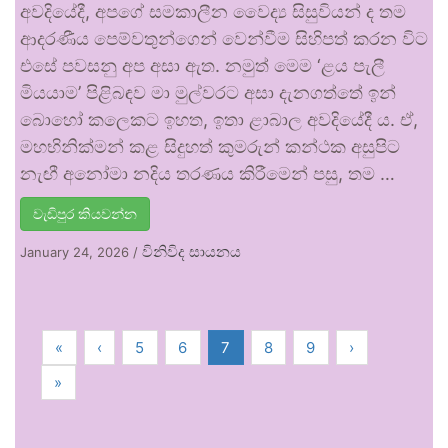
අවදියේදී, අපගේ සමකාලීන වෛද්‍ය සිසුවියන් ද තම
ආදරණීය පෙම්වතුන්ගෙන් වෙන්වීම සිහිපත් කරන විට
එසේ පවසනු අප අසා ඇත. ​නමුත් මෙම ‘ළය පැලී
මියයාම’ පිළිබඳව මා මුල්වරට අසා දැනගත්තේ ඉන්
බොහෝ කලෙකට ඉහත, ඉතා ළාබාල අවදියේදී ය. ඒ,
මහභිනික්මන් කළ සිදුහත් කුමරුන් කන්ථක අසුපිට
නැඟී අනෝමා නදිය තරණය කිරීමෙන් පසු, තම …
වැඩිපුර කියවන්න
විනිවිද සායනය
January 24, 2026
/
«
‹
5
6
7
8
9
›
»