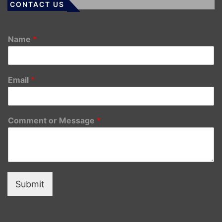
CONTACT US
Name
*
Email
*
Comment or Message
*
Submit