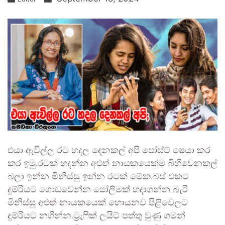
එයා ඇවිල්ල රට හදල දෙනකල් අපි පෝස්ට් ෂෙයා කර
කර ඉමු.රටක් හදන්න අළුත් නායකයෙක්ම බිහිවෙනකල්
බලා ඉන්න මිනිස්සු ඉන්න රටක් මේක.බස් එකට
දුම්රියට ගොඩවෙන්න පෝලිමක් හදාගන්න බැරි
මිනිස්සු අළුත් නායකයෙක් හොයනව පිළිවෙලට
දුම්රියට නගින්න.ට්‍රැෆික් ලයිට් පත්තු වුණු ගමන්