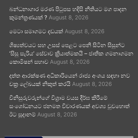
බන්ධනාගාර මරණ පිටුපස හදිසි නීතියට මග පාදන
කුමන්ත්‍රණයක් ?
August 8, 2026
මෙටා සමාගමට දඩයක්
August 8, 2026
ශිෂ්‍යත්වයට සහ උසස් පෙළට පෙනී සිටින සිසුන්ට
‘සිසු සැරිය’ සේවාව ක්‍රියාත්මකයි – ජාතික ගමනාගමන
කොමිෂන් සභාව
August 8, 2026
දත්ත ආරක්ෂණ අධිකාරියෙන් රාජ්‍ය අංශය සඳහා නව
චක්‍ර ලේඛයක් නිකුත් කරයි
August 8, 2026
විනිසුරුවරුන්ගේ විශ්‍රාම වයස දීර්ඝ කිරීමේ
සංශෝධනයට ජනමත විචාරණයක් අවශ්‍ය වුවහොත්
ඊට සූදානම්
August 8, 2026