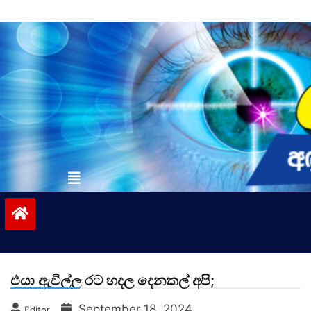
Skip
to
content
vinivida.lk
එයා ඇවිල්ල රට හදල දෙනකල් අපි;
September 18, 2024
Editor