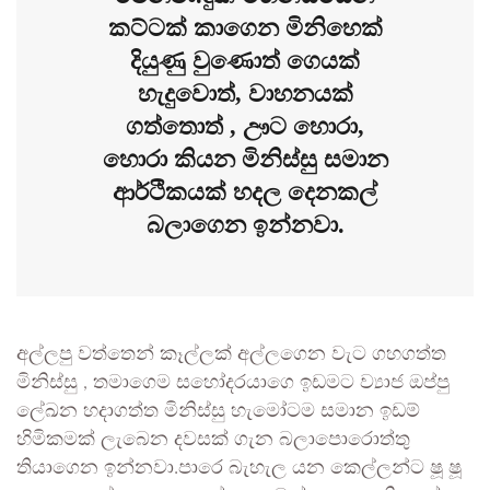
කට්ටක් කාගෙන මිනිහෙක්
දියුණු වුණොත් ගෙයක්
හැදුවොත්, වාහනයක්
ගත්තොත් , ඌට හොරා,
හොරා කියන මිනිස්සු සමාන
ආර්ථිකයක් හදල දෙනකල්
බලාගෙන ඉන්නවා.
අල්ලපු වත්තෙන් කෑල්ලක් අල්ලගෙන වැට ගහගත්ත
මිනිස්සු , තමාගෙම සහෝදරයාගෙ ඉඩමට ව්‍යාජ ඔප්පු
ලේඛන හදාගත්ත මිනිස්සු හැමෝටම සමාන ඉඩම්
හිමිකමක් ලැබෙන දවසක් ගැන බලාපොරොත්තු
තියාගෙන ඉන්නවා.පාරෙ බැහැල යන කෙල්ලන්ට ෂූ ෂූ