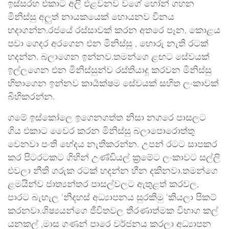
ඉස්සරහ එකාට අලි එළවනව වගේ හෝන් ගහන
මිනිස්සු අලුත් නායකයෙක් හොයනව විනය
හදාගන්න.රජයේ රස්සාවක් කරන අතරෙ පෑන, කොළය
පවා ගෙදර අරගෙන එන මිනිස්සු , හොරු නැති රටක්
හදන්න. බලාගෙන ඉන්නව.තමන්ගෙ ළඟට සේවයක්
ඉල්ලගෙන එන මිනිස්සුන්ව රස්තියාදු කරවන මිනිස්සු
හිතාගෙන ඉන්නව කාර්‍යක්ෂම සේවයක් සහිත ලංකාවක්
බිහිකරන්න.
ගමේ ඉස්කෝලෙ ඉගෙනගත්ත නිසා නගරෙ පාසලට
ගිය එකාට වෛර කරන මිනිස්සු බලාපොරොත්තු
වෙනවා පංති භේදය නැතිකරන්න. උපන් රටට සාපකර
කර පිටරටකට ගිහින් උණ්ඩියල් ක්‍රමේට ලංකාවට සල්ලි
එවලා නීති ගරුක රටක් හදන්න හීන දකිනවා.තමන්ගෙ
ළමයින්ව ජාත්‍යන්තර පාසල්වලට ඇතුළත් කරවල,
පාරට බැහැල ‘නිදහස් අධ්‍යාපනය සුරකිමු ‘කියලා පිකට්
කරනවා.ශිෂ්‍යයන්ගෙ ජීවිතවල තීරණාත්මක විභාග කල්
යනකල් ,මාස ගණන් පාරෙ වර්ජනය කරලා අධ්‍යාපන