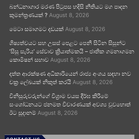
බන්ධනාගාර මරණ පිටුපස හදිසි නීතියට මග පාදන
කුමන්ත්‍රණයක් ?
August 8, 2026
මෙටා සමාගමට දඩයක්
August 8, 2026
ශිෂ්‍යත්වයට සහ උසස් පෙළට පෙනී සිටින සිසුන්ට
‘සිසු සැරිය’ සේවාව ක්‍රියාත්මකයි – ජාතික ගමනාගමන
කොමිෂන් සභාව
August 8, 2026
දත්ත ආරක්ෂණ අධිකාරියෙන් රාජ්‍ය අංශය සඳහා නව
චක්‍ර ලේඛයක් නිකුත් කරයි
August 8, 2026
විනිසුරුවරුන්ගේ විශ්‍රාම වයස දීර්ඝ කිරීමේ
සංශෝධනයට ජනමත විචාරණයක් අවශ්‍ය වුවහොත්
ඊට සූදානම්
August 8, 2026