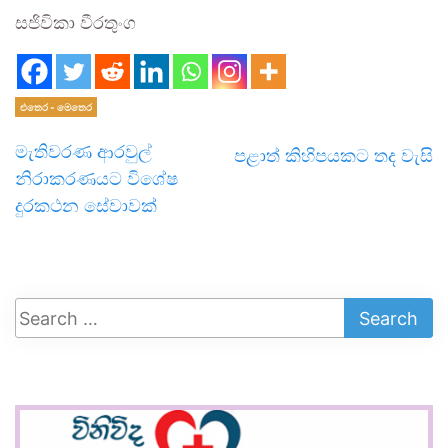
සජිවිකා වීරතුංග
එතෙර - මෙතෙර
මැතිවරණ ආරවුල්
පළාත් කිහිපයකට තද වැසි
නිරාකරණයට විශේෂ
දුරකථන සේවාවක්