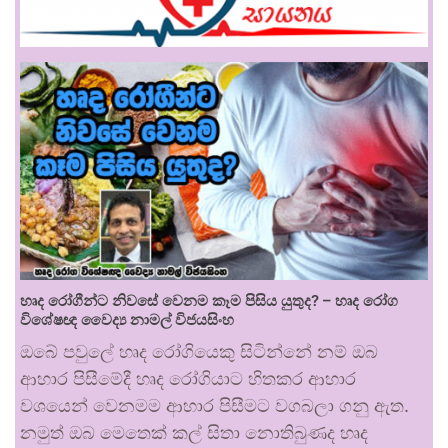
හෘද රෝගීන්ට නිවසේ වෙනම කෑම පිසිය යුතුද? – හෘද රෝග
විශේෂඥ වෛද්‍ය නාමල් විජයසිංහ
ඔබේ පවුලේ හෘද රෝගියෙකු සිටින්නේ නම් ඔබ
ආහාර පිසීමේදී හෘද රෝගියාට හිතකර ආහාර
වශයෙන් වෙනමම ආහාර පිසීමට වගබලා ගනු ඇත.
නමුත් ඔබ මෙතෙක් කල් සිතා නොතිබුණද හෘද