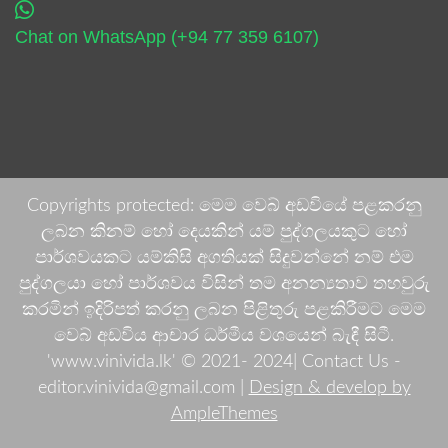
Chat on WhatsApp (+94 77 359 6107)
Copyrights protected: මෙම වෙබ් අඩවියේ පළකරනු
ලබන කිනම් හෝ දෙයකින් යම් පුද්ගලයකුට හෝ
පාර්ශවයකට යම්කිසි අගතියක් සිදුවන්නේ නම් එම
පුද්ගලයා හෝ පාර්ශවය විසින් තම අනන්‍යතාව තහවුරු
කරමින් ඉදිරිපත් කරනු ලබන පිළිතුරු පළකිරීමට මෙම
වෙබ් අඩවිය ආචාර ධර්මීය වශයෙන් බැඳී සිටී.
'www.vinivida.lk' © 2021- 2024| Contact Us -
editor.vinivida@gmail.com |
Design & develop by
AmpleThemes