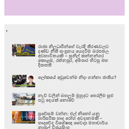
.
රාජ්‍ය නිලධාරීන්ගේ වැරදි තීරණවලට
දණ්ඩ නීති සංග්‍රහය යෙදවීම බරපතල
අවභාවිතයකි – සුනිල් කන්නන්ගර
කොළඹ, රත්නපුර, අම්පාර හිටපු මහ
දිසාපති
ලෝකයේ අඩුවෙන්ම නිදා ගන්නා ජාතිය?
නැව් වලින් බහලුම් මුහුදට පෙරලීම සුළු
පටු දෙයක් නොවේ
ප්‍රවේසම් වන්න; එල් නිනෝ යනු
පාරිසරික හෘද රෝග අවදානමකි –
හෘදවේද විශේෂඥ වෛද්‍ය මහාචාර්ය
නාමල් විජයසිංහ