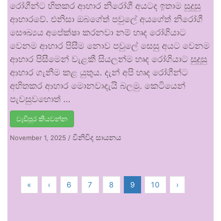
රෝගීන්ට හිතකර ආහාර නිරෝගී අයටද ඉතාම සුදුසු
ආහාරවේ. එනිසා ඔබගේත් පවුලේ අයගේත් නිරෝගී
සෞඛ්‍යය අපේක්ෂා කරනවා නම් හෘද රෝගියාට
වෙනම ආහාර පිසීම නොව පවුලේ සෙසු අයට වෙනම
ආහාර පිසීමෙන් වැළකී සියලන්ම හෘද රෝගියාට සුදුසු
ආහාර ගැනීම කළ යුතුය. දැන් අපි හෘද රෝගීන්ට
අහිතකර ආහාර මොනවාදැයි බලමු. කෙටියෙන්
පැවසුවහොත් …
වැඩිපුර කියවන්න
විනිවිද සායනය
November 1, 2025
/
«
‹
6
7
8
9
10
›