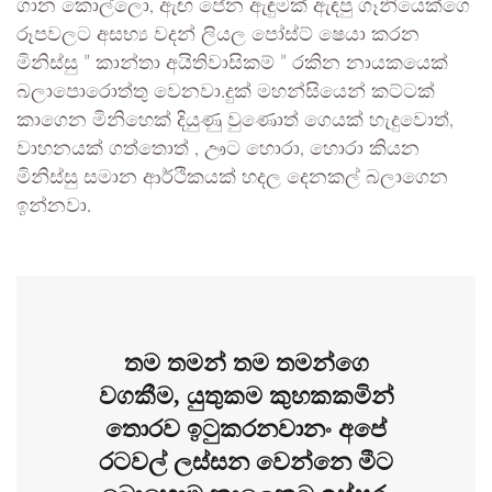
ගාන කොල්ලො, ඇඟ පේන ඇඳුමක් ඇඳපු ගෑනියෙක්ගෙ
රූපවලට අසභ්‍ය වදන් ලියල පෝස්ට් ෂෙයා කරන
මිනිස්සු ” කාන්තා අයිතිවාසිකම් ” රකින නායකයෙක්
බලාපොරොත්තු වෙනවා.දුක් මහන්සියෙන් කට්ටක්
කාගෙන මිනිහෙක් දියුණු වුණොත් ගෙයක් හැදුවොත්,
වාහනයක් ගත්තොත් , ඌට හොරා, හොරා කියන
මිනිස්සු සමාන ආර්ථිකයක් හදල දෙනකල් බලාගෙන
ඉන්නවා.
තම තමන් තම තමන්ගෙ
වගකීම, යුතුකම කුහකකමින්
තොරව ඉටුකරනවානං අපේ
රටවල් ලස්සන වෙන්නෙ මීට