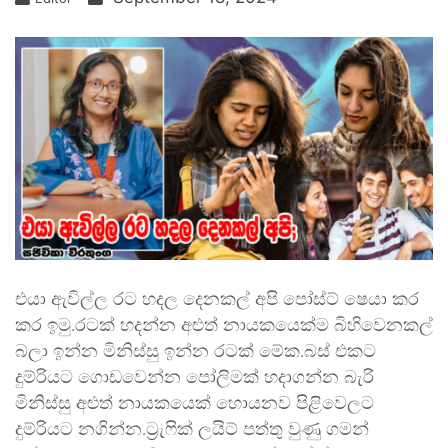
එයා ඇවිල්ල රට හදල දෙනකල් අපි පෝස්ට් ෂෙයා කර
කර ඉමු.රටක් හදන්න අළුත් නායකයෙක්ම බිහිවෙනකල්
බලා ඉන්න මිනිස්සු ඉන්න රටක් මේක.බස් එකට
දුම්රියට ගොඩවෙන්න පෝලිමක් හදාගන්න බැරි
මිනිස්සු අළුත් නායකයෙක් හොයනව පිළිවෙලට
දුම්රියට නගින්න.ට්‍රැෆික් ලයිට් පත්තු වුණු ගමන්