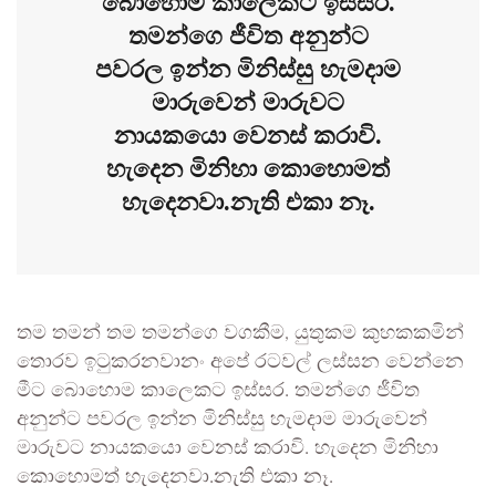
බොහොම කාලෙකට ඉස්සර.
තමන්ගෙ ජීවිත අනුන්ට
පවරල ඉන්න මිනිස්සු හැමදාම
මාරුවෙන් මාරුවට
නායකයො වෙනස් කරාවි.
හැදෙන මිනිහා කොහොමත්
හැදෙනවා.නැති එකා නෑ.
තම තමන් තම තමන්ගෙ වගකීම, යුතුකම කුහකකමින්
තොරව ඉටුකරනවානං අපේ රටවල් ලස්සන වෙන්නෙ
මීට බොහොම කාලෙකට ඉස්සර. තමන්ගෙ ජීවිත
අනුන්ට පවරල ඉන්න මිනිස්සු හැමදාම මාරුවෙන්
මාරුවට නායකයො වෙනස් කරාවි. හැදෙන මිනිහා
කොහොමත් හැදෙනවා.නැති එකා නෑ.