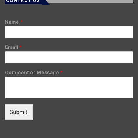
CONTACT US
Name
*
Email
*
Comment or Message
*
Submit