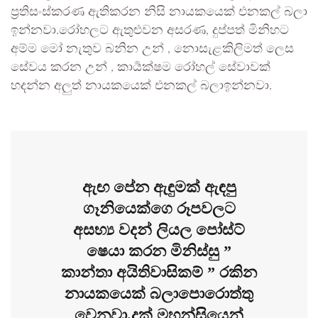
ප්‍රතිසංස්කරණ ඇතිකරන නිසි නායකයෙක් එනකල් බලා
ඉන්නවා.රෝහලට ඇතුළුවන අසරණ, දුප්පත් මිනිහට
අම්ම මෝ නැතුව බනින උන් , නොසැළකිලිමත් ලෙස
සේවය කරන උන් , කාර්‍යක්ෂම රෝහල් සේවාවක්
හදන්න අලුත් නායකයෙක් එනකල් බලාඉන්නවා.
ඇඟ පේන ඇඳුමක් ඇඳපු
ගෑනියෙක්ගෙ රූපවලට
අසභ්‍ය වදන් ලියල පෝස්ට්
ෂෙයා කරන මිනිස්සු ”
කාන්තා අයිතිවාසිකම් ” රකින
නායකයෙක් බලාපොරොත්තු
වෙනවා.දුක් මහන්සියෙන්