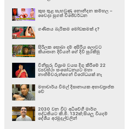
කුස තුළ සැඟවුණු නොනිදන කම්හල –
වෛද්‍ය සුගත් විජේවර්ධන
ගණිතය බැරිකම මෝඩකමක් ද?
සිරිලක සොබා දම් අසිරිය ලොවට
කියාපාන දිවියන් ගේ දිවි සුරකිමු
විනිසුරු විශ්‍රාම වයස දිගු කිරීමේ 22
ව්‍යවස්ථා සංශෝධනයට මහා
නාහිමිවරුන්ගෙන් විරෝධයක් නෑ
මහාචාර්ය විමල් දිසානායක අභාවප්‍රාප්ත
වේ
2030 වන විට අධිවේගී මාර්ග
පද්ධතියට කි.මී. 132ක්;සියලු වියදම්
දේශීය අරමුදල්වලින්