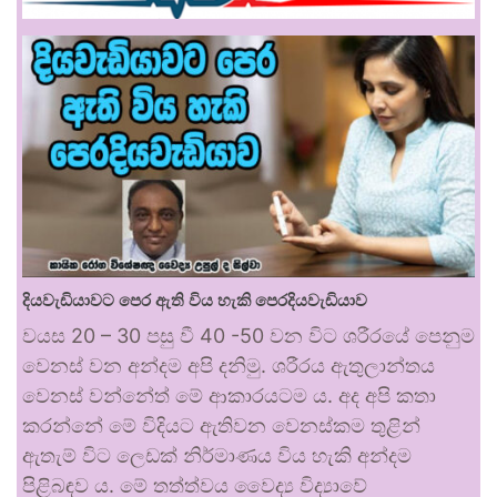
දියවැඩියාවට පෙර ඇති විය හැකි පෙරදියවැඩියාව
වයස 20 – 30 පසු වී 40 -50 වන විට ශරීරයේ පෙනුම
වෙනස් වන අන්දම අපි දනිමු. ශරීරය ඇතුලාන්තය
වෙනස් වන්නේත් මේ ආකාරයටම ය. අද අපි කතා
කරන්නේ මේ විදියට ඇතිවන වෙනස්කම තුළින්
ඇතැම් විට ලෙඩක් නිර්මාණය විය හැකි අන්දම
පිළිබඳව ය. මේ තත්ත්වය වෛද්‍ය විද්‍යාවේ