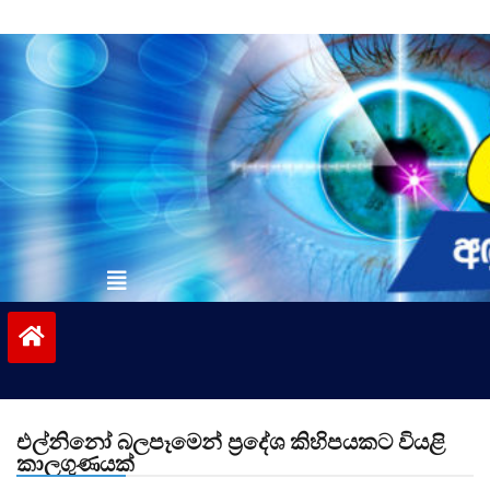
Skip
to
content
vinivida.lk
එල්නිනෝ බලපෑමෙන් ප්‍රදේශ කිහිපයකට වියළි
කාලගුණයක්