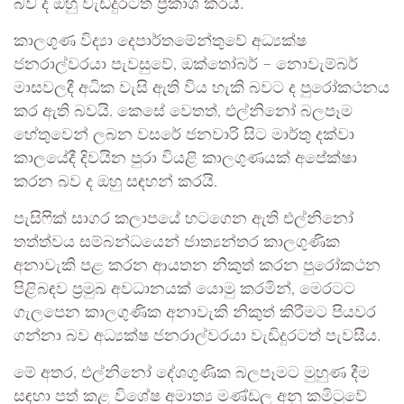
බව ද ඔහු වැඩිදුරටත් ප්‍රකාශ කරයි.
කාලගුණ විද්‍යා දෙපාර්තමේන්තුවේ අධ්‍යක්ෂ
ජනරාල්වරයා පැවසුවේ, ඔක්තෝබර් – නොවැම්බර්
මාසවලදී අධික වැසි ඇති විය හැකි බවට ද පුරෝකථනය
කර ඇති බවයි. කෙසේ වෙතත්, එල්නිනෝ බලපෑම
හේතුවෙන් ලබන වසරේ ජනවාරි සිට මාර්තු දක්වා
කාලයේදී දිවයින පුරා වියළි කාලගුණයක් අපේක්ෂා
කරන බව ද ඔහු සඳහන් කරයි.
පැසිෆික් සාගර කලාපයේ හටගෙන ඇති එල්නිනෝ
තත්ත්වය සම්බන්ධයෙන් ජාත්‍යන්තර කාලගුණික
අනාවැකි පළ කරන ආයතන නිකුත් කරන පුරෝකථන
පිළිබඳව ප්‍රමුඛ අවධානයක් යොමු කරමින්, මෙරටට
ගැලපෙන කාලගුණික අනාවැකි නිකුත් කිරීමට පියවර
ගන්නා බව අධ්‍යක්ෂ ජනරාල්වරයා වැඩිදුරටත් පැවසීය.
මේ අතර, එල්නිනෝ දේශගුණික බලපෑමට මුහුණ දීම
සඳහා පත් කළ විශේෂ අමාත්‍ය මණ්ඩල අනු කමිටුවේ