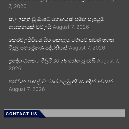
7, 2026
කල් ඉකුත් වූ ඖෂධ තොගයක් සමඟ සැපයුම්
ආයතනයක් වටලයි
August 7, 2026
කෙරවලපිටියේ සිට කොළඹ වරායට තවත් භූගත
විදුලි සම්ප්‍රේෂණ පද්ධතියක්
August 7, 2026
ප්‍රදේශ රැසකට මිලිමීටර 75 ඉක්ම වූ වැසි
August 7,
2026
තුන්වන පාසල් වාරයේ පළමු අදියර අදින් අවසන්
August 7, 2026
CONTACT US