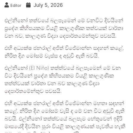
July 5, 2026
Editor
එල්නිනෝ තත්වයේ බලපෑමෙන් මේ වනවිට දිවයිනේ
ප්‍රදේශ කිහිපයකම වියළි කාලගුණික තත්වයක් වාර්තා
වන බව, කාලගුණ විද්‍යා දෙපාර්තමේන්තුව පවසයි.
එහි අධ්‍යක්ෂ ජනරාල් අජිත් විජේමාන්න සදහන් කළේ,
නිරිත දිග මෝසම් වැස්ස ද අඩුවී ඇති බවයි.
එල්නිනෝ (El Niño) තත්ත්වයේ බලපෑමෙන් මේ වන
විට දිවයිනේ ප්‍රදේශ කිහිපයකම වියළි කාලගුණික
තත්ත්වයක් වාර්තා වන බව කාලගුණ විද්‍යා
දෙපාර්තමේන්තුව පවසයි.
එහි අධ්‍යක්ෂ ජනරාල් අජිත් විජේමාන්න මහතා සඳහන්
කළේ, නිරිත දිග මෝසම් වැසි ද මේ වන විට අඩුවී ඇති
බවයි. එල්නිනෝ තත්ත්වයේ බලපෑම හේතුවෙන් ඉදිරි
මාසයේදී දිවයින පුරා වියළි කාලගුණයක් පැවතිය හැකි