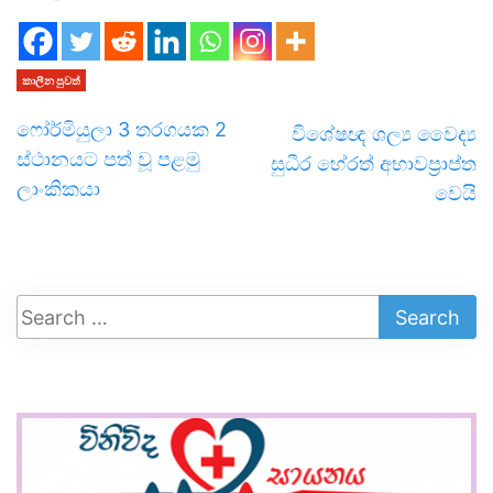
කාලීන පුවත්
ෆෝර්මියුලා 3 තරගයක 2
විශේෂඥ ශල්‍ය වෛද්‍ය
ස්ථානයට පත් වූ පළමු
සුධීර හේරත් අභාවප්‍රාප්ත
ලාංකිකයා
වෙයි