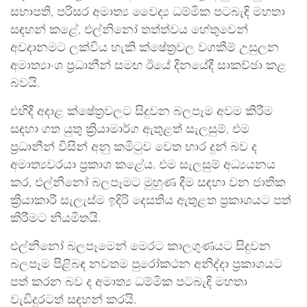
සභාපති, පරිසර අමාත්‍ය වෛද්‍ය ධම්මික පටබැඳි මහතා
සඳහන් කළේ, එල්නිනෝ තත්ත්වය හේතුවෙන්
අවදානමට ලක්විය හැකි ක්ෂේත්‍රවල වගකීම් උසුලන
අමාත්‍යාංශ ප්‍රධානීන් සමඟ ඊයේ දිනයේදී සාකච්ඡා කළ
බවයි.
එහිදී අදාළ ක්ෂේත්‍රවලට සිදුවන බලපෑම අවම කිරීම
සඳහා ගත යුතු ක්‍රියාමාර්ග ඇතුළත් සැලසුම්, එම
ප්‍රධානීන් විසින් අනු කමිටුව වෙත භාර දුන් බව ද
අමාත්‍යවරයා ප්‍රකාශ කළේය. එම සැලසුම් අධ්‍යයනය
කර, එල්නිනෝ බලපෑමට මුහුණ දීම සඳහා වන ජාතික
ක්‍රියාකාරී සැලැස්ම ඉදිරි දෙසතිය ඇතුළත ප්‍රකාශයට පත්
කිරීමට නියමිතයි.
එල්නිනෝ බලපෑමෙන් මෙරට කාලගුණයට සිදුවන
බලපෑම පිළිබඳ නවතම පුරෝකථන අනිද්දා ප්‍රකාශයට
පත් කරන බව ද අමාත්‍ය ධම්මික පටබැඳි මහතා
වැඩිදුරටත් සඳහන් කරයි.