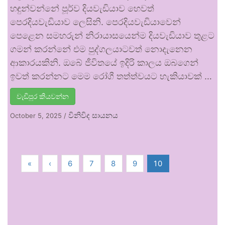
හඳුන්වන්නේ පූර්ව දියවැඩියාව හෙවත්
පෙරදියවැඩියාව ලෙසිනි. පෙරදියවැඩියාවෙන්
පෙළෙන සමහරුන් නිරායාසයෙන්ම දියවැඩියාව තුළට
ගමන් කරන්නේ එම පුද්ගලයාටවත් නොදැනෙන
ආකාරයකිනි. ඔබේ ජීවිතයේ ඉදිරි කාලය ඔබගෙන්
ඉවත් කරන්නට මෙම රෝගී තත්ත්වයට හැකියාවක් …
වැඩිපුර කියවන්න
විනිවිද සායනය
October 5, 2025
/
«
‹
6
7
8
9
10