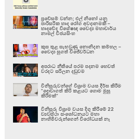
ප්‍රවේසම් වන්න; එල් නිනෝ යනු
පාරිසරික හෘද රෝග අවදානමකි –
හෘදවේද විශේෂඥ වෛද්‍ය මහාචාර්ය
නාමල් විජයසිංහ
කුස තුළ සැඟවුණු නොනිදන කම්හල –
වෛද්‍ය සුගත් විජේවර්ධන
අපරාධ නීතියේ පරම පදනම හෙවත්
වරදට සරිලන දඬුවම
විනිසුරුවන්ගේ විශ්‍රාම වයස දීර්ඝ කිරීම
“දොවාගත් කිරි කළයට ගොම මුසු
කිරීමක්”
විනිසුරු විශ්‍රාම වයස දිගු කිරීමේ 22
ව්‍යවස්ථා සංශෝධනයට මහා
නාහිමිවරුන්ගෙන් විරෝධයක් නෑ