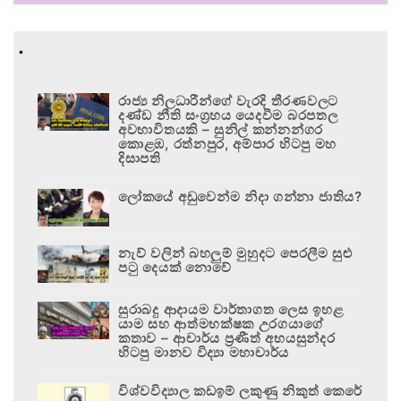
.
රාජ්‍ය නිලධාරීන්ගේ වැරදි තීරණවලට
දණ්ඩ නීති සංග්‍රහය යෙදවීම බරපතල
අවභාවිතයකි – සුනිල් කන්නන්ගර
කොළඹ, රත්නපුර, අම්පාර හිටපු මහ
දිසාපති
ලෝකයේ අඩුවෙන්ම නිදා ගන්නා ජාතිය?
නැව් වලින් බහලුම් මුහුදට පෙරලීම සුළු
පටු දෙයක් නොවේ
සුරාබදු ආදායම වාර්තාගත ලෙස ඉහළ
යාම සහ ආත්මභක්ෂක උරගයාගේ
කතාව – ආචාර්ය ප්‍රණීත් අභයසුන්දර
හිටපු මානව විද්‍යා මහාචාර්ය
විශ්වවිද්‍යාල කඩඉම් ලකුණු නිකුත් කෙරේ