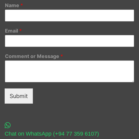
Name
*
Email
*
Comment or Message
*
Submit
Chat on WhatsApp (+94 77 359 6107)