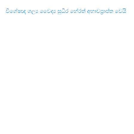
විශේෂඥ ශල්‍ය වෛද්‍ය සුධීර හේරත් අභාවප්‍රාප්ත වෙයි