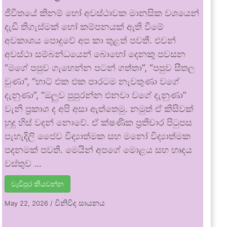
ජීවිතයේ කිනම් හෝ අවස්ථාවක මානසික වශයෙන්
දැඩි තිගැස්මක් හෝ කම්පනයක් ඇති වීමේ
අවකාශය පොදුවේ අප කා තුළත් පවතී. එවන්
අවස්ථා සම්බන්ධයෙන් බොහෝ දෙනකු පවසන
“මගේ පපුව ගැහෙන්න පටන් ගත්තා”, “පපුව සීතල
වුණා”, “හාට් එක එක පාරටම නැවතුණා වගේ
දැනුණා”, “ඔලුව පුපුරන්න එනවා වගේ දැනුණා”
වැනි ප්‍රකාශ ද අපි අසා ඇත්තෙමු. නමුත් ඒ කිසිවක්
හුදු හිස් වදන් නොවේ. ඒ ක්ෂණික ප්‍රතිචාර පිටුපස
පැහැදිලි ජෛව විද්‍යාත්මක සහ මනෝ විද්‍යාත්මක
පදනමක් පවතී. මෙයින් අපගේ මොළය සහ හෘදය
වස්තුව …
වැඩිපුර කියවන්න
විනිවිද සායනය
May 22, 2026
/