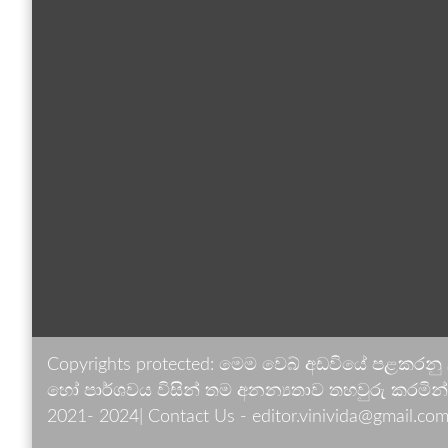
Copyrights protected: මෙම වෙබ් අඩවියේ පළකරනු
හෝ පාර්ශවය විසින් තම අනන්‍යතාව තහවුරු කරමින් ඉ
2021- 2024| Contact Us - editor.vinivida@gmail.com