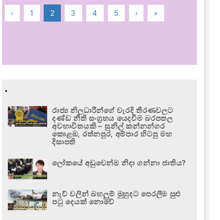
‹
1
2
3
4
5
›
»
.
රාජ්‍ය නිලධාරීන්ගේ වැරදි තීරණවලට
දණ්ඩ නීති සංග්‍රහය යෙදවීම බරපතල
අවභාවිතයකි – සුනිල් කන්නන්ගර
කොළඹ, රත්නපුර, අම්පාර හිටපු මහ
දිසාපති
ලෝකයේ අඩුවෙන්ම නිදා ගන්නා ජාතිය?
නැව් වලින් බහලුම් මුහුදට පෙරලීම සුළු
පටු දෙයක් නොවේ