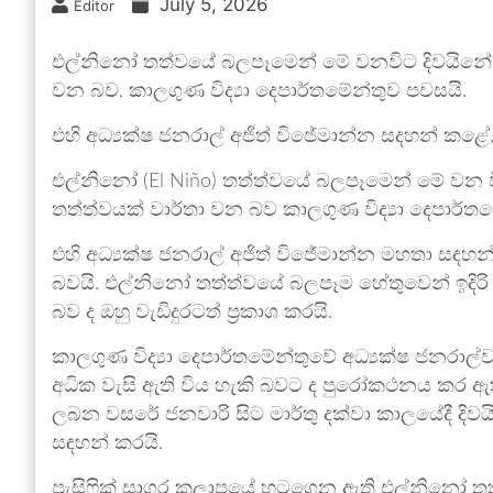
July 5, 2026
Editor
එල්නිනෝ තත්වයේ බලපෑමෙන් මේ වනවිට දිවයිනේ ප්
වන බව, කාලගුණ විද්‍යා දෙපාර්තමේන්තුව පවසයි.
එහි අධ්‍යක්ෂ ජනරාල් අජිත් විජේමාන්න සදහන් කළේ, 
එල්නිනෝ (El Niño) තත්ත්වයේ බලපෑමෙන් මේ වන වි
තත්ත්වයක් වාර්තා වන බව කාලගුණ විද්‍යා දෙපාර්ත
එහි අධ්‍යක්ෂ ජනරාල් අජිත් විජේමාන්න මහතා සඳහන්
බවයි. එල්නිනෝ තත්ත්වයේ බලපෑම හේතුවෙන් ඉදිරි ම
බව ද ඔහු වැඩිදුරටත් ප්‍රකාශ කරයි.
කාලගුණ විද්‍යා දෙපාර්තමේන්තුවේ අධ්‍යක්ෂ ජනරාල
අධික වැසි ඇති විය හැකි බවට ද පුරෝකථනය කර 
ලබන වසරේ ජනවාරි සිට මාර්තු දක්වා කාලයේදී දිව
සඳහන් කරයි.
පැසිෆික් සාගර කලාපයේ හටගෙන ඇති එල්නිනෝ තත්