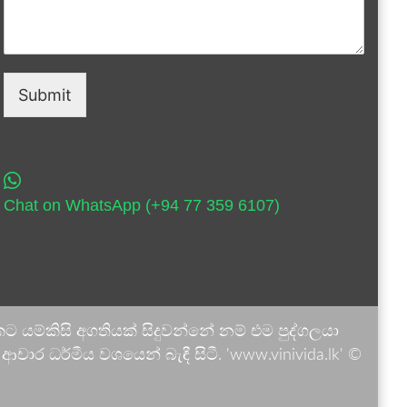
Submit
Chat on WhatsApp (+94 77 359 6107)
 යම්කිසි අගතියක් සිදුවන්නේ නම් එම පුද්ගලයා
ාර ධර්මීය වශයෙන් බැඳී සිටී. 'www.vinivida.lk' ©