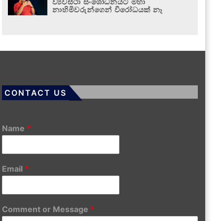
ව්‍යවස්ථා සංශෝධනයට මහා
නාහිමිවරුන්ගෙන් විරෝධයක් නෑ
CONTACT US
Name
*
Email
*
Comment or Message
*