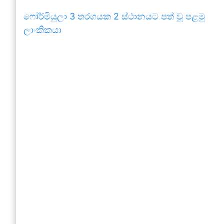
ෆෝර්මියුලා 3 තරගයක 2 ස්ථානයට පත් වූ පළමු
ලාංකිකයා