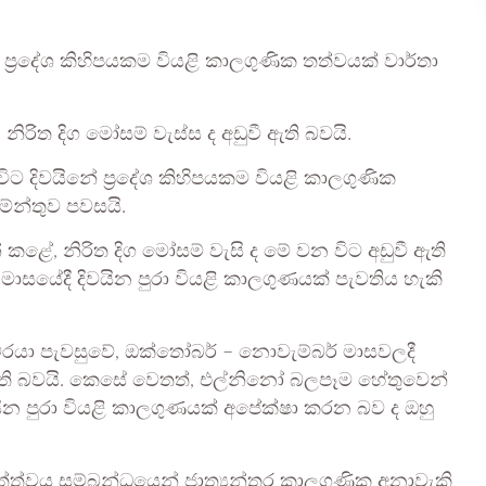
‍රදේශ කිහිපයකම වියළි කාලගුණික තත්වයක් වාර්තා
නිරිත දිග මෝසම් වැස්ස ද අඩුවී ඇති බවයි.
ට දිවයිනේ ප්‍රදේශ කිහිපයකම වියළි කාලගුණික
මේන්තුව පවසයි.
 කළේ, නිරිත දිග මෝසම් වැසි ද මේ වන විට අඩුවී ඇති
ාසයේදී දිවයින පුරා වියළි කාලගුණයක් පැවතිය හැකි
්වරයා පැවසුවේ, ඔක්තෝබර් – නොවැම්බර් මාසවලදී
ඇති බවයි. කෙසේ වෙතත්, එල්නිනෝ බලපෑම හේතුවෙන්
යින පුරා වියළි කාලගුණයක් අපේක්ෂා කරන බව ද ඔහු
ත්වය සම්බන්ධයෙන් ජාත්‍යන්තර කාලගුණික අනාවැකි