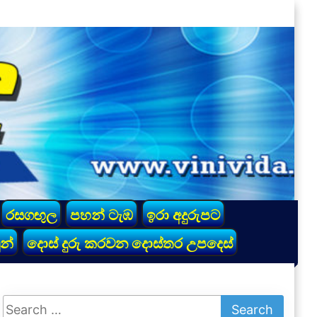
රසගඟුල
පහන් ටැඹ
ඉරා අදුරුපට
න්
දොස් දුරු කරවන දොස්තර උපදෙස්