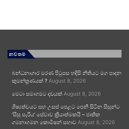
නවතම
බන්ධනාගාර මරණ පිටුපස හදිසි නීතියට මග පාදන
කුමන්ත්‍රණයක් ?
August 8, 2026
මෙටා සමාගමට දඩයක්
August 8, 2026
ශිෂ්‍යත්වයට සහ උසස් පෙළට පෙනී සිටින සිසුන්ට
‘සිසු සැරිය’ සේවාව ක්‍රියාත්මකයි – ජාතික
ගමනාගමන කොමිෂන් සභාව
August 8, 2026