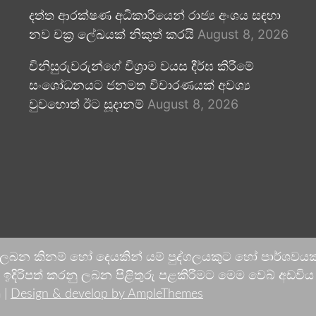
දත්ත ආරක්ෂණ අධිකාරියෙන් රාජ්‍ය අංශය සඳහා
නව චක්‍ර ලේඛයක් නිකුත් කරයි
August 8, 2026
විනිසුරුවරුන්ගේ විශ්‍රාම වයස දීර්ඝ කිරීමේ
සංශෝධනයට ජනමත විචාරණයක් අවශ්‍ය
වුවහොත් ඊට සූදානම්
August 8, 2026
 ලබන කිනම් හෝ දෙයකින් යම් පුද්ගලයකුට හෝ පාර්ශවයකට
දිරිපත් කරනු ලබන පිළිතුරු පළකිරීමට මෙම වෙබ් අඩවිය ආච
 |
Design & develop by AmpleThemes