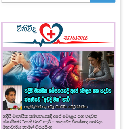
හදිසි මානසික කම්පනයකදී අපේ මොළය සහ හදවත
ක්ෂණිකව “අවදි වන” හැටි – හෘදවේද විශේෂඥ වෛද්‍ය
මහාචාර්ය නාමල් විජයසිංහ