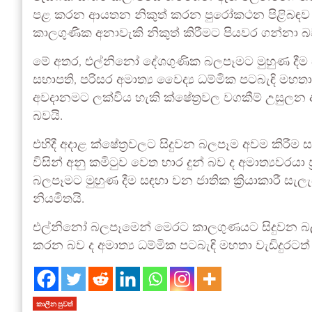
පළ කරන ආයතන නිකුත් කරන පුරෝකථන පිළිබඳව ප
කාලගුණික අනාවැකි නිකුත් කිරීමට පියවර ගන්නා බව
මේ අතර, එල්නිනෝ දේශගුණික බලපෑමට මුහුණ දීම ස
සභාපති, පරිසර අමාත්‍ය වෛද්‍ය ධම්මික පටබැඳි ම
අවදානමට ලක්විය හැකි ක්ෂේත්‍රවල වගකීම් උසුලන අම
බවයි.
එහිදී අදාළ ක්ෂේත්‍රවලට සිදුවන බලපෑම අවම කිරීම සඳහා
විසින් අනු කමිටුව වෙත භාර දුන් බව ද අමාත්‍යවරය
බලපෑමට මුහුණ දීම සඳහා වන ජාතික ක්‍රියාකාරී සැලැ
නියමිතයි.
එල්නිනෝ බලපෑමෙන් මෙරට කාලගුණයට සිදුවන බලප
කරන බව ද අමාත්‍ය ධම්මික පටබැඳි මහතා වැඩිදුරටත්
කාලීන පුවත්