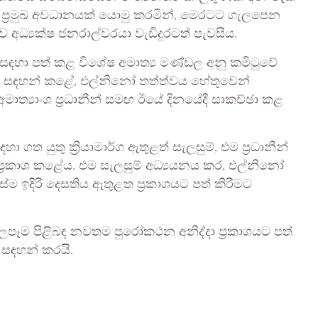
්‍රමුඛ අවධානයක් යොමු කරමින්, මෙරටට ගැලපෙන
 අධ්‍යක්ෂ ජනරාල්වරයා වැඩිදුරටත් පැවසීය.
ඳහා පත් කළ විශේෂ අමාත්‍ය මණ්ඩල අනු කමිටුවේ
හතා සඳහන් කළේ, එල්නිනෝ තත්ත්වය හේතුවෙන්
ාත්‍යාංශ ප්‍රධානීන් සමඟ ඊයේ දිනයේදී සාකච්ඡා කළ
 ගත යුතු ක්‍රියාමාර්ග ඇතුළත් සැලසුම්, එම ප්‍රධානීන්
ා ප්‍රකාශ කළේය. එම සැලසුම් අධ්‍යයනය කර, එල්නිනෝ
ස්ම ඉදිරි දෙසතිය ඇතුළත ප්‍රකාශයට පත් කිරීමට
ෑම පිළිබඳ නවතම පුරෝකථන අනිද්දා ප්‍රකාශයට පත්
 සඳහන් කරයි.