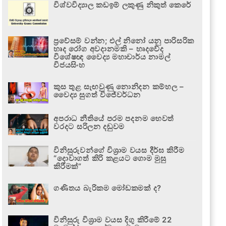
විශ්වවිද්‍යාල කඩඉම් ලකුණු නිකුත් කෙරේ
ප්‍රවේසම් වන්න; එල් නිනෝ යනු පාරිසරික
හෘද රෝග අවදානමකි – හෘදවේද
විශේෂඥ වෛද්‍ය මහාචාර්ය නාමල්
විජයසිංහ
කුස තුළ සැඟවුණු නොනිදන කම්හල –
වෛද්‍ය සුගත් විජේවර්ධන
අපරාධ නීතියේ පරම පදනම හෙවත්
වරදට සරිලන දඬුවම
විනිසුරුවන්ගේ විශ්‍රාම වයස දීර්ඝ කිරීම
“දොවාගත් කිරි කළයට ගොම මුසු
කිරීමක්”
ගණිතය බැරිකම මෝඩකමක් ද?
විනිසුරු විශ්‍රාම වයස දිගු කිරීමේ 22