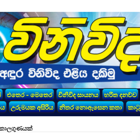
්
එතෙර - මෙතෙර
විනිවිද සායනය
හරිත දනව්ව
කය
උරුමයක අසිරිය
නිතර නොඇසෙන කතා
කාටූ
ි කාලගුණයක්