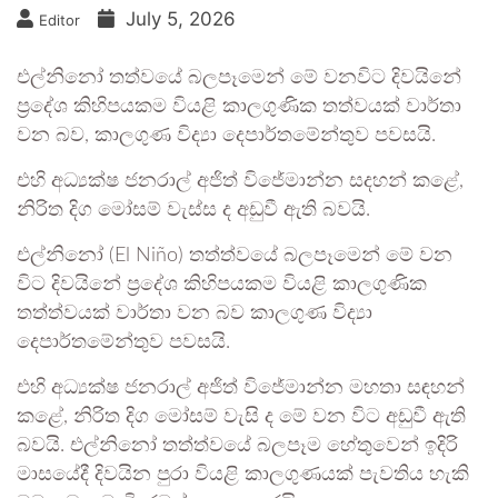
July 5, 2026
Editor
එල්නිනෝ තත්වයේ බලපෑමෙන් මේ වනවිට දිවයිනේ
ප්‍රදේශ කිහිපයකම වියළි කාලගුණික තත්වයක් වාර්තා
වන බව, කාලගුණ විද්‍යා දෙපාර්තමේන්තුව පවසයි.
එහි අධ්‍යක්ෂ ජනරාල් අජිත් විජේමාන්න සදහන් කළේ,
නිරිත දිග මෝසම් වැස්ස ද අඩුවී ඇති බවයි.
එල්නිනෝ (El Niño) තත්ත්වයේ බලපෑමෙන් මේ වන
විට දිවයිනේ ප්‍රදේශ කිහිපයකම වියළි කාලගුණික
තත්ත්වයක් වාර්තා වන බව කාලගුණ විද්‍යා
දෙපාර්තමේන්තුව පවසයි.
එහි අධ්‍යක්ෂ ජනරාල් අජිත් විජේමාන්න මහතා සඳහන්
කළේ, නිරිත දිග මෝසම් වැසි ද මේ වන විට අඩුවී ඇති
බවයි. එල්නිනෝ තත්ත්වයේ බලපෑම හේතුවෙන් ඉදිරි
මාසයේදී දිවයින පුරා වියළි කාලගුණයක් පැවතිය හැකි