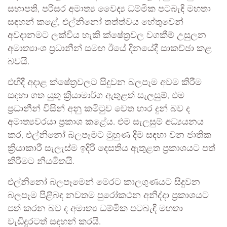
සභාපති, පරිසර අමාත්‍ය වෛද්‍ය ධම්මික පටබැඳි මහතා
සඳහන් කළේ, එල්නිනෝ තත්ත්වය හේතුවෙන්
අවදානමට ලක්විය හැකි ක්ෂේත්‍රවල වගකීම් උසුලන
අමාත්‍යාංශ ප්‍රධානීන් සමඟ ඊයේ දිනයේදී සාකච්ඡා කළ
බවයි.
එහිදී අදාළ ක්ෂේත්‍රවලට සිදුවන බලපෑම අවම කිරීම
සඳහා ගත යුතු ක්‍රියාමාර්ග ඇතුළත් සැලසුම්, එම
ප්‍රධානීන් විසින් අනු කමිටුව වෙත භාර දුන් බව ද
අමාත්‍යවරයා ප්‍රකාශ කළේය. එම සැලසුම් අධ්‍යයනය
කර, එල්නිනෝ බලපෑමට මුහුණ දීම සඳහා වන ජාතික
ක්‍රියාකාරී සැලැස්ම ඉදිරි දෙසතිය ඇතුළත ප්‍රකාශයට පත්
කිරීමට නියමිතයි.
එල්නිනෝ බලපෑමෙන් මෙරට කාලගුණයට සිදුවන
බලපෑම පිළිබඳ නවතම පුරෝකථන අනිද්දා ප්‍රකාශයට
පත් කරන බව ද අමාත්‍ය ධම්මික පටබැඳි මහතා
වැඩිදුරටත් සඳහන් කරයි.