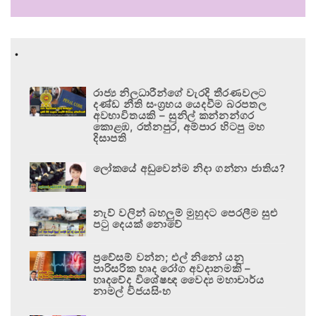
.
රාජ්‍ය නිලධාරීන්ගේ වැරදි තීරණවලට
දණ්ඩ නීති සංග්‍රහය යෙදවීම බරපතල
අවභාවිතයකි – සුනිල් කන්නන්ගර
කොළඹ, රත්නපුර, අම්පාර හිටපු මහ
දිසාපති
ලෝකයේ අඩුවෙන්ම නිදා ගන්නා ජාතිය?
නැව් වලින් බහලුම් මුහුදට පෙරලීම සුළු
පටු දෙයක් නොවේ
ප්‍රවේසම් වන්න; එල් නිනෝ යනු
පාරිසරික හෘද රෝග අවදානමකි –
හෘදවේද විශේෂඥ වෛද්‍ය මහාචාර්ය
නාමල් විජයසිංහ