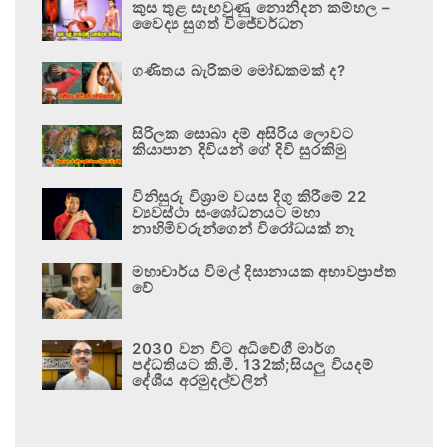
කුස තුළ සැඟවුණු නොනිදන කම්හල –
වෛද්‍ය සුගත් විජේවර්ධන
ගණිතය බැරිකම මෝඩකමක් ද?
සිරිලක සොබා දම් අසිරිය ලොවට
කියාපාන දිවියන් ගේ දිවි සුරකිමු
විනිසුරු විශ්‍රාම වයස දිගු කිරීමේ 22
ව්‍යවස්ථා සංශෝධනයට මහා
නාහිමිවරුන්ගෙන් විරෝධයක් නෑ
මහාචාර්ය විමල් දිසානායක අභාවප්‍රාප්ත
වේ
2030 වන විට අධිවේගී මාර්ග
පද්ධතියට කි.මී. 132ක්;සියලු වියදම්
දේශීය අරමුදල්වලින්