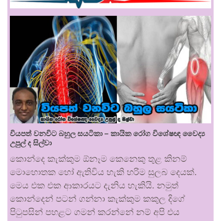
වියපත් වනවිට බහුල සයටිකා – කායික රෝග විශේෂඥ වෛද්‍ය
උපුල් ද සිල්වා
කොන්දෙ කැක්කුම ඕනෑම කෙනෙකු තුළ කිනම්
මොහොතක හෝ ඇතිවිය හැකි හරිම සුලබ දෙයක්.
මෙය එක එක ආකාරයට දැනිය හැකියි. නමුත්
කොන්දෙන් පටන් ගන්නා කැක්කුම කකුල දිගේ
පිටුපසින් පහළට ගමන් කරන්නේ නම් අපි එය