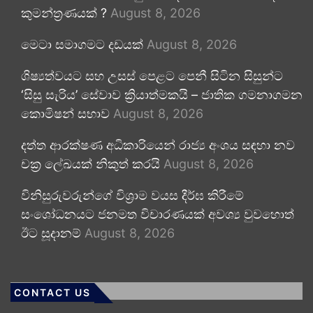
කුමන්ත්‍රණයක් ?
August 8, 2026
මෙටා සමාගමට දඩයක්
August 8, 2026
ශිෂ්‍යත්වයට සහ උසස් පෙළට පෙනී සිටින සිසුන්ට
‘සිසු සැරිය’ සේවාව ක්‍රියාත්මකයි – ජාතික ගමනාගමන
කොමිෂන් සභාව
August 8, 2026
දත්ත ආරක්ෂණ අධිකාරියෙන් රාජ්‍ය අංශය සඳහා නව
චක්‍ර ලේඛයක් නිකුත් කරයි
August 8, 2026
විනිසුරුවරුන්ගේ විශ්‍රාම වයස දීර්ඝ කිරීමේ
සංශෝධනයට ජනමත විචාරණයක් අවශ්‍ය වුවහොත්
ඊට සූදානම්
August 8, 2026
CONTACT US