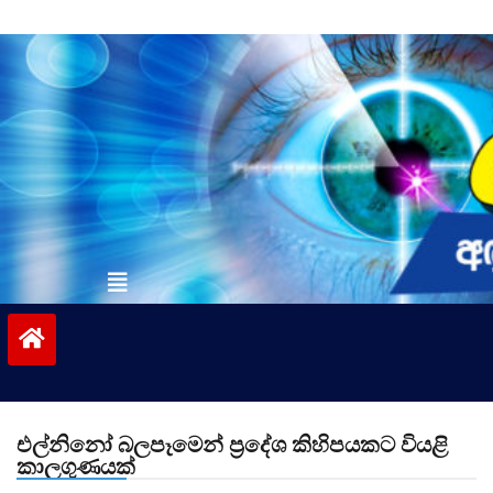
Skip
to
content
vinivida.lk
එල්නිනෝ බලපෑමෙන් ප්‍රදේශ කිහිපයකට වියළි
කාලගුණයක්