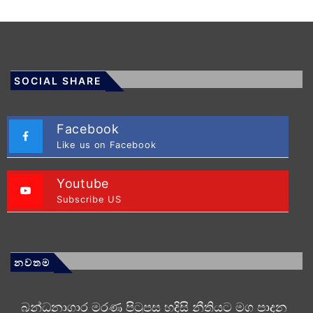
SOCIAL SHARE
Facebook
Like us on Facebook
Youtube
Subscribe US
නවතම
බන්ධනාගාර මරණ පිටුපස හදිසි නීතියට මග පාදන