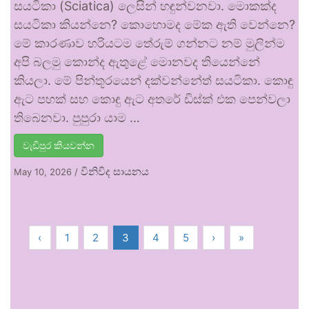
සයටිකා (Sciatica) ලෙසින් හඳුන්වනවා. මොකක්ද
සයටිකා කියන්නෙ? කොහොමද මේක ඇති වෙන්නෙ?
මේ කාරණාව හරියටම තේරුම් ගන්නට නම් මුලින්ම
අපි බලමු කොන්ද ඇතුළේ මොනවද තියෙන්නේ
කියලා. මේ පින්තූරයෙන් දක්වන්නේත් සයටිකා. කොඳු
ඇට පහක් සහ කොඳු ඇට අතරේ ඩිස්ක් එක පෙන්වලා
තිබෙනවා. පුපුරා යාම …
වැඩිපුර කියවන්න
විනිවිද සායනය
May 10, 2026
/
‹
1
2
3
4
5
›
»