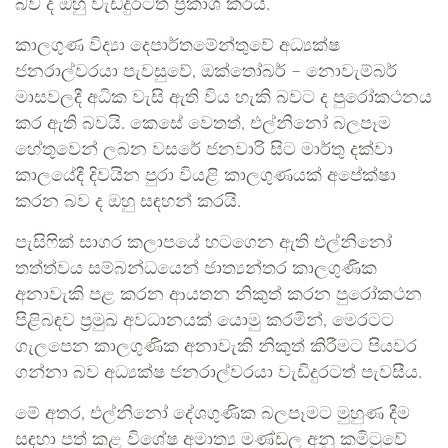
බව ද ඔහු වැඩිදුරටත් ප්‍රකාශ කරයි.
කාලගුණ විද්‍යා දෙපාර්තමේන්තුවේ අධ්‍යක්ෂ
ජනරාල්වරයා පැවසුවේ, ඔක්තෝබර් – නොවැම්බර්
මාසවලදී අධික වැසි ඇති විය හැකි බවට ද පුරෝකථනය
කර ඇති බවයි. කෙසේ වෙතත්, එල්නිනෝ බලපෑම
හේතුවෙන් ලබන වසරේ ජනවාරි සිට මාර්තු දක්වා
කාලයේදී දිවයින පුරා වියළි කාලගුණයක් අපේක්ෂා
කරන බව ද ඔහු සඳහන් කරයි.
පැසිෆික් සාගර කලාපයේ හටගෙන ඇති එල්නිනෝ
තත්ත්වය සම්බන්ධයෙන් ජාත්‍යන්තර කාලගුණික
අනාවැකි පළ කරන ආයතන නිකුත් කරන පුරෝකථන
පිළිබඳව ප්‍රමුඛ අවධානයක් යොමු කරමින්, මෙරටට
ගැලපෙන කාලගුණික අනාවැකි නිකුත් කිරීමට පියවර
ගන්නා බව අධ්‍යක්ෂ ජනරාල්වරයා වැඩිදුරටත් පැවසීය.
මේ අතර, එල්නිනෝ දේශගුණික බලපෑමට මුහුණ දීම
සඳහා පත් කළ විශේෂ අමාත්‍ය මණ්ඩල අනු කමිටුවේ