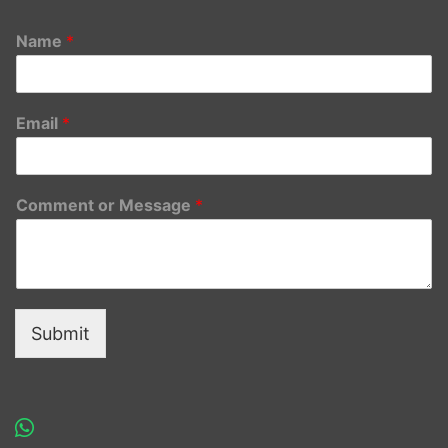
Name
*
Email
*
Comment or Message
*
Submit