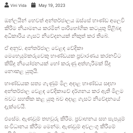
May 19, 2023
Vini Vida
ඔන්ලයින් හෙවත් අන්තර්ජාලය ඔස්සේ භාණ්ඩ අලෙවි
කිරීම නියාමනය කරමින් පාරිභෝගික කටයුතු පිළිබඳ
අධිකාරිය ගැසට් නිවේදනයක් නිකුත් කර තිබේ.
ඒ අනුව, අන්තර්ජාල වෙළඳ වේදිකා
මෙහෙයුම්කරුවෙකු භාණ්ඩයක ප්‍රචාරණය කරනවිට
කිසිදු නියෝජනයක් හෝ කරුණු අත්හැරීමක් සිදු
නොකළ යුතුයි.
භාණ්ඩයක සත්‍ය ගැණුම් මිල අදාළ භාණ්ඩය සඳහා
අන්තර්ජාල වෙළඳ වේදිකාවේ දර්ශනය කර ඇති මිලම
බවට සහතික කළ යුතු බව අදාළ ගැසට් නිවේදනයේ
දැක්වෙයි.
එසේම, ඇණවුම් තහවුරු කිරීම, ප්‍රවාහනය සහ සැපයුම්
සංවිධානය කිරීම මෙන්ම, ඇණවුම් අවලංගු කිරීමේ