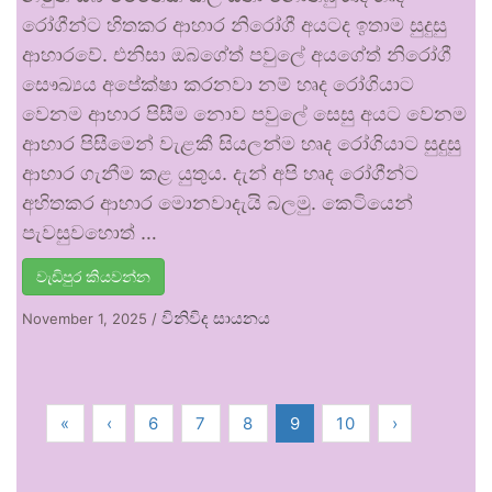
රෝගීන්ට හිතකර ආහාර නිරෝගී අයටද ඉතාම සුදුසු
ආහාරවේ. එනිසා ඔබගේත් පවුලේ අයගේත් නිරෝගී
සෞඛ්‍යය අපේක්ෂා කරනවා නම් හෘද රෝගියාට
වෙනම ආහාර පිසීම නොව පවුලේ සෙසු අයට වෙනම
ආහාර පිසීමෙන් වැළකී සියලන්ම හෘද රෝගියාට සුදුසු
ආහාර ගැනීම කළ යුතුය. දැන් අපි හෘද රෝගීන්ට
අහිතකර ආහාර මොනවාදැයි බලමු. කෙටියෙන්
පැවසුවහොත් …
වැඩිපුර කියවන්න
විනිවිද සායනය
November 1, 2025
/
«
‹
6
7
8
9
10
›