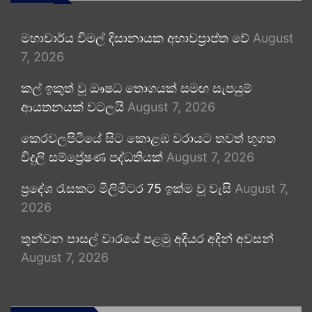
මහාචාර්ය විමල් දිසානායක අභාවප්‍රාප්ත වේ
August
7, 2026
කල් ඉකුත් වූ ඖෂධ තොගයක් සමඟ සැපයුම්
ආයතනයක් වටලයි
August 7, 2026
කෙරවලපිටියේ සිට කොළඹ වරායට තවත් භූගත
විදුලි සම්ප්‍රේෂණ පද්ධතියක්
August 7, 2026
ප්‍රදේශ රැසකට මිලිමීටර 75 ඉක්ම වූ වැසි
August 7,
2026
තුන්වන පාසල් වාරයේ පළමු අදියර අදින් අවසන්
August 7, 2026