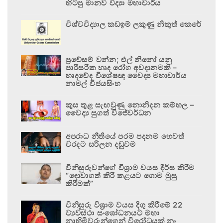
හිටපු මානව විද්‍යා මහාචාර්ය
විශ්වවිද්‍යාල කඩඉම් ලකුණු නිකුත් කෙරේ
ප්‍රවේසම් වන්න; එල් නිනෝ යනු
පාරිසරික හෘද රෝග අවදානමකි –
හෘදවේද විශේෂඥ වෛද්‍ය මහාචාර්ය
නාමල් විජයසිංහ
කුස තුළ සැඟවුණු නොනිදන කම්හල –
වෛද්‍ය සුගත් විජේවර්ධන
අපරාධ නීතියේ පරම පදනම හෙවත්
වරදට සරිලන දඬුවම
විනිසුරුවන්ගේ විශ්‍රාම වයස දීර්ඝ කිරීම
“දොවාගත් කිරි කළයට ගොම මුසු
කිරීමක්”
විනිසුරු විශ්‍රාම වයස දිගු කිරීමේ 22
ව්‍යවස්ථා සංශෝධනයට මහා
නාහිමිවරුන්ගෙන් විරෝධයක් නෑ