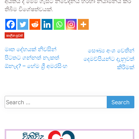
අයිතිය ද මෙම ගැසට් නිවේදනය හරහා නියාමනය කර
තිබීම විශේෂත්වයක්.
කාලීන පුවත්
මෘත දේහයක් නිවසින්
සෞඛ්‍ය අංශ වෙතින්
පිටතට ගන්නත් නැකත්
දෙමව්පියන්ට දැනුවත්
ඕනෑද? – හේම ශ්‍රී අමරසිංහ
කිරීමක්