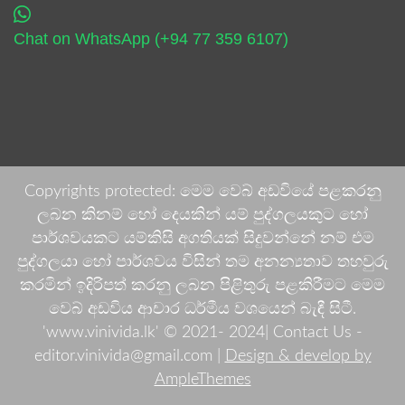
Chat on WhatsApp (+94 77 359 6107)
Copyrights protected: මෙම වෙබ් අඩවියේ පළකරනු
ලබන කිනම් හෝ දෙයකින් යම් පුද්ගලයකුට හෝ
පාර්ශවයකට යම්කිසි අගතියක් සිදුවන්නේ නම් එම
පුද්ගලයා හෝ පාර්ශවය විසින් තම අනන්‍යතාව තහවුරු
කරමින් ඉදිරිපත් කරනු ලබන පිළිතුරු පළකිරීමට මෙම
වෙබ් අඩවිය ආචාර ධර්මීය වශයෙන් බැඳී සිටී.
'www.vinivida.lk' © 2021- 2024| Contact Us -
editor.vinivida@gmail.com |
Design & develop by
AmpleThemes