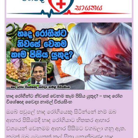
හෘද රෝගීන්ට නිවසේ වෙනම කෑම පිසිය යුතුද? – හෘද රෝග
විශේෂඥ වෛද්‍ය නාමල් විජයසිංහ
ඔබේ පවුලේ හෘද රෝගියෙකු සිටින්නේ නම් ඔබ
ආහාර පිසීමේදී හෘද රෝගියාට හිතකර ආහාර
වශයෙන් වෙනමම ආහාර පිසීමට වගබලා ගනු ඇත.
නමුත් ඔබ මෙතෙක් කල් සිතා නොතිබුණද හෘද