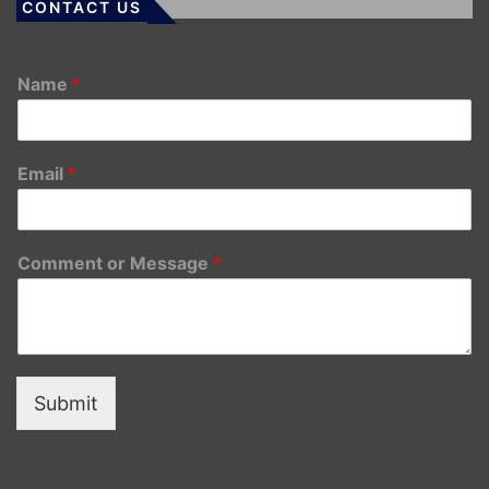
CONTACT US
Name
*
Email
*
Comment or Message
*
Submit