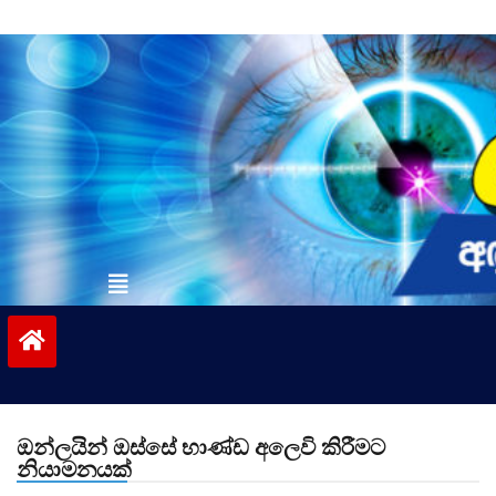
Skip
to
content
vinivida.lk
ඔන්ලයින් ඔස්සේ භාණ්ඩ අලෙවි කිරීමට
නියාමනයක්