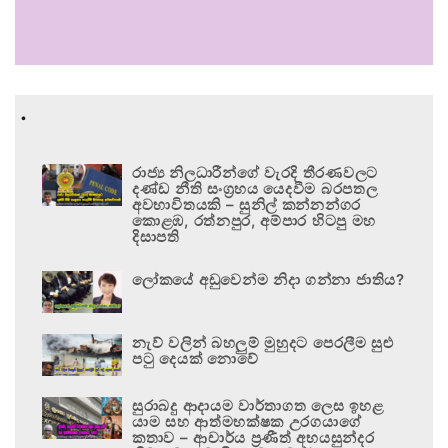
.
රාජ්‍ය නිලධාරීන්ගේ වැරදි තීරණවලට
දණ්ඩ නීති සංග්‍රහය යෙදවීම බරපතල
අවභාවිතයකි – සුනිල් කන්නන්ගර
කොළඹ, රත්නපුර, අම්පාර හිටපු මහ
දිසාපති
ලෝකයේ අඩුවෙන්ම නිදා ගන්නා ජාතිය?
නැව් වලින් බහලුම් මුහුදට පෙරලීම සුළු
පටු දෙයක් නොවේ
සුරාබදු ආදායම වාර්තාගත ලෙස ඉහළ
යාම සහ ආත්මභක්ෂක උරගයාගේ
කතාව – ආචාර්ය ප්‍රණීත් අභයසුන්දර