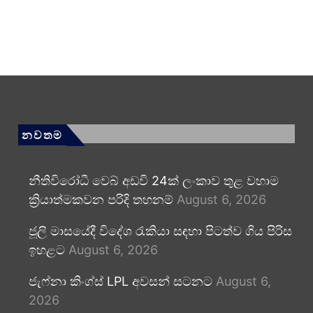
නවතම
නීතිවිරෝධී වෙබ් අඩවි 24ක් ලංකාව තුළ වහාම
ක්‍රියාත්මකවන පරිදි තහනම්
August 6, 2026
ජූලි මාසයේදී විදේශ රැකියා සඳහා පිටත්ව ගිය පිරිස
ඉහළට
August 6, 2026
ජැෆ්නා කිංග්ස් LPL අවසන් සටනට
August 6,
2026