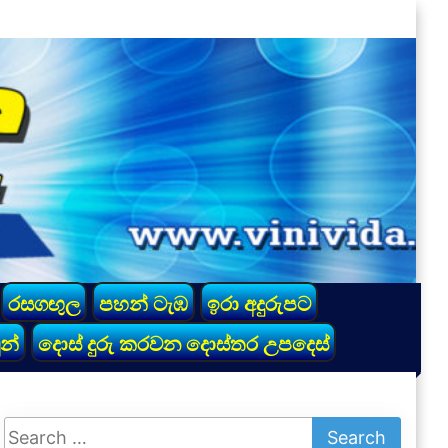
රසගඟුල
පහන් ටැඹ
ඉරා අදුරුපට
න්
දොස් දුරු කරවන දොස්තර උපදෙස්