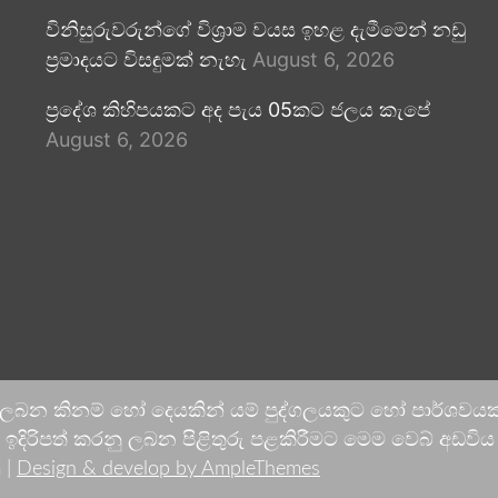
විනිසුරුවරුන්ගේ විශ්‍රාම වයස ඉහළ දැමීමෙන් නඩු
ප්‍රමාදයට විසඳුමක් නැහැ
August 6, 2026
ප්‍රදේශ කිහිපයකට අද පැය 05කට ජලය කැපේ
August 6, 2026
 ලබන කිනම් හෝ දෙයකින් යම් පුද්ගලයකුට හෝ පාර්ශවයකට
දිරිපත් කරනු ලබන පිළිතුරු පළකිරීමට මෙම වෙබ් අඩවිය ආච
 |
Design & develop by AmpleThemes