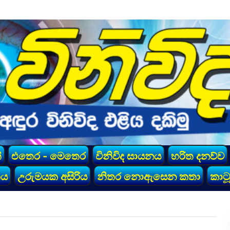
්
එතෙර - මෙතෙර
විනිවිද සායනය
හරිත දනව්ව
කය
උරුමයක අසිරිය
නිතර නොඇසෙන කතා
කාටූ