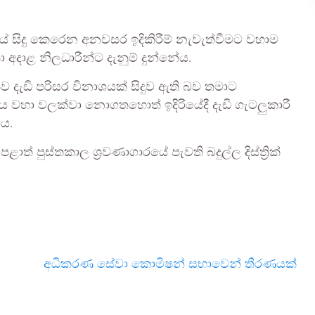
ේ සිදු කෙරෙන අනවසර ඉදිකිරීම් නැවැත්වීමට වහාම
 අදාළ නිලධාරීන්ට දැනුම් දුන්නේය.
රිතව දැඩි පරිසර විනාශයක් සිදුව ඇති බව තමාට
ය වහා වලක්වා නොගතහොත් ඉදිරියේදී දැඩි ගැටලුකාරී
ය.
ාත් පුස්තකාල ශ්‍රවණාගාරයේ පැවති බදුල්ල දිස්ත්‍රික්
අධිකරණ සේවා කොමිෂන් සභාවෙන් තීරණයක්