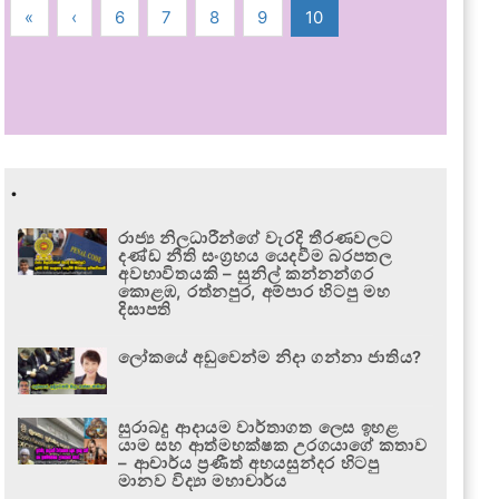
«
‹
6
7
8
9
10
.
රාජ්‍ය නිලධාරීන්ගේ වැරදි තීරණවලට
දණ්ඩ නීති සංග්‍රහය යෙදවීම බරපතල
අවභාවිතයකි – සුනිල් කන්නන්ගර
කොළඹ, රත්නපුර, අම්පාර හිටපු මහ
දිසාපති
ලෝකයේ අඩුවෙන්ම නිදා ගන්නා ජාතිය?
සුරාබදු ආදායම වාර්තාගත ලෙස ඉහළ
යාම සහ ආත්මභක්ෂක උරගයාගේ කතාව
– ආචාර්ය ප්‍රණීත් අභයසුන්දර හිටපු
මානව විද්‍යා මහාචාර්ය