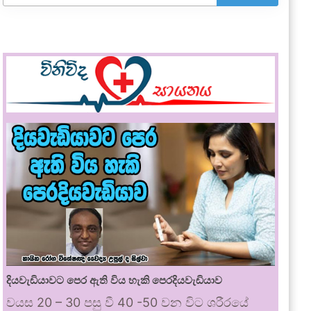
දියවැඩියාවට පෙර ඇති විය හැකි පෙරදියවැඩියාව
වයස 20 – 30 පසු වී 40 -50 වන විට ශරීරයේ