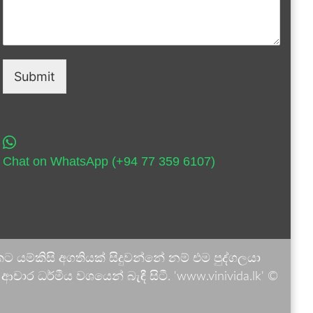
Submit
Chat on WhatsApp (+94 77 359 6107)
 යම්කිසි අගතියක් සිදුවන්නේ නම් එම පුද්ගලයා
ාර ධර්මීය වශයෙන් බැඳී සිටී. 'www.vinivida.lk' ©