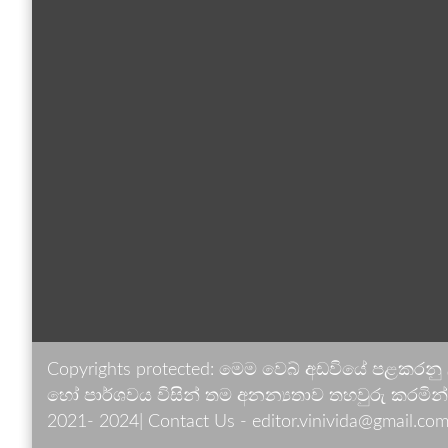
Copyrights protected: මෙම වෙබ් අඩවියේ පළකරනු
හෝ පාර්ශවය විසින් තම අනන්‍යතාව තහවුරු කරමින් ඉ
2021- 2024| Contact Us - editor.vinivida@gmail.com