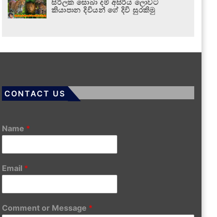
සිරිලක සොබා දම් අසිරිය ලොවට
කියාපාන දිවියන් ගේ දිවි සුරකිමු
CONTACT US
Name
*
Email
*
Comment or Message
*