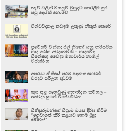
නැව් වලින් බහලුම් මුහුදට පෙරලීම සුළු
පටු දෙයක් නොවේ
විශ්වවිද්‍යාල කඩඉම් ලකුණු නිකුත් කෙරේ
ප්‍රවේසම් වන්න; එල් නිනෝ යනු පාරිසරික
හෘද රෝග අවදානමකි – හෘදවේද
විශේෂඥ වෛද්‍ය මහාචාර්ය නාමල්
විජයසිංහ
අපරාධ නීතියේ පරම පදනම හෙවත්
වරදට සරිලන දඬුවම
කුස තුළ සැඟවුණු නොනිදන කම්හල –
වෛද්‍ය සුගත් විජේවර්ධන
විනිසුරුවන්ගේ විශ්‍රාම වයස දීර්ඝ කිරීම
“දොවාගත් කිරි කළයට ගොම මුසු
කිරීමක්”