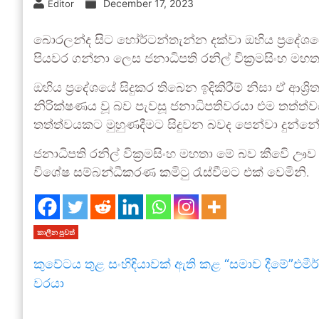
December 17, 2023
Editor
බොරලන්ද සිට හෝර්ටන්තැන්න දක්වා ඔහිය ප්‍රදේශය
පියවර ගන්නා ලෙස ජනාධිපති රනිල් වික්‍රමසිංහ මහතා
ඔහිය ප්‍රදේශයේ සිදුකර තිබෙන ඉදිකිරීම් නිසා ඒ ආශ්‍
නිරික්ෂණය වූ බව පැවසූ ජනාධිපතිවරයා එම තත්ත්ව
තත්ත්වයකට මුහුණදීමට සිදුවන බවද පෙන්වා දුන්නේ
ජනාධිපති රනිල් වික්‍රමසිංහ මහතා මේ බව කීවෙි ඌව පළ
විශේෂ සම්බන්ධීකරණ කමිටු රැස්වීමට එක් වෙමිනි.
කාලීන පුවත්
කුවේටය තුළ සංහිඳියාවක් ඇති කළ “සමාව දීමේ”එමීර්
වරයා