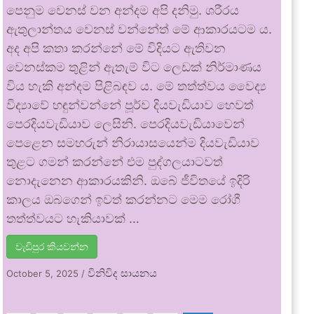
පෙනුම වෙනස් වන අන්දම අපි දනිමු. ශරීරය
ඇතුලාන්තය වෙනස් වන්නේත් මේ ආකාරයටම ය.
අද අපි කතා කරන්නේ මේ විදියට ඇතිවන
වෙනස්කම තුළින් ඇතැම් විට ලෙඩක් නිර්මාණය
විය හැකි අන්දම පිළිබඳව ය. මේ තත්ත්වය වෛද්‍ය
විද්‍යාවේ හඳුන්වන්නේ පූර්ව දියවැඩියාව හෙවත්
පෙරදියවැඩියාව ලෙසිනි. පෙරදියවැඩියාවෙන්
පෙළෙන සමහරුන් නිරායාසයෙන්ම දියවැඩියාව
තුළට ගමන් කරන්නේ එම පුද්ගලයාටවත්
නොදැනෙන ආකාරයකිනි. ඔබේ ජීවිතයේ ඉදිරි
කාලය ඔබගෙන් ඉවත් කරන්නට මෙම රෝගී
තත්ත්වයට හැකියාවක් …
වැඩිපුර කියවන්න
විනිවිද සායනය
October 5, 2025
/