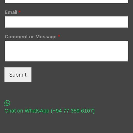
Email
*
Comment or Message
*
Submit
Chat on WhatsApp (+94 77 359 6107)