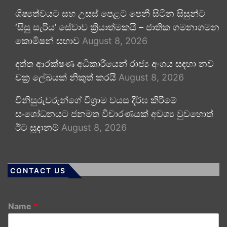
ශිෂ්‍යත්වයට සහ උසස් පෙළට පෙනී සිටින සිසුන්ට
‘සිසු සැරිය’ සේවාව ක්‍රියාත්මකයි – ජාතික ගමනාගමන
කොමිෂන් සභාව
August 8, 2026
දත්ත ආරක්ෂණ අධිකාරියෙන් රාජ්‍ය අංශය සඳහා නව
චක්‍ර ලේඛයක් නිකුත් කරයි
August 8, 2026
විනිසුරුවරුන්ගේ විශ්‍රාම වයස දීර්ඝ කිරීමේ
සංශෝධනයට ජනමත විචාරණයක් අවශ්‍ය වුවහොත්
ඊට සූදානම්
August 8, 2026
CONTACT US
Name
*