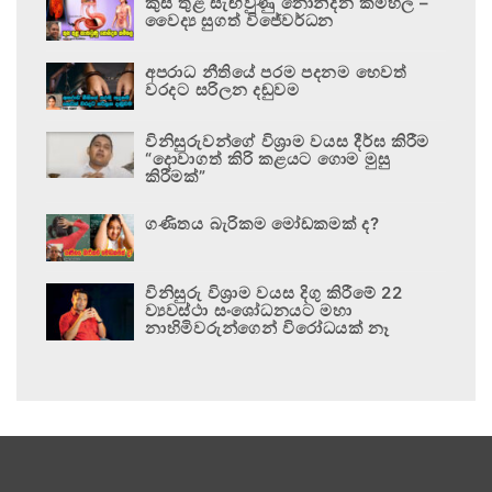
කුස තුළ සැඟවුණු නොනිදන කම්හල –
වෛද්‍ය සුගත් විජේවර්ධන
අපරාධ නීතියේ පරම පදනම හෙවත්
වරදට සරිලන දඬුවම
විනිසුරුවන්ගේ විශ්‍රාම වයස දීර්ඝ කිරීම
“දොවාගත් කිරි කළයට ගොම මුසු
කිරීමක්”
ගණිතය බැරිකම මෝඩකමක් ද?
විනිසුරු විශ්‍රාම වයස දිගු කිරීමේ 22
ව්‍යවස්ථා සංශෝධනයට මහා
නාහිමිවරුන්ගෙන් විරෝධයක් නෑ