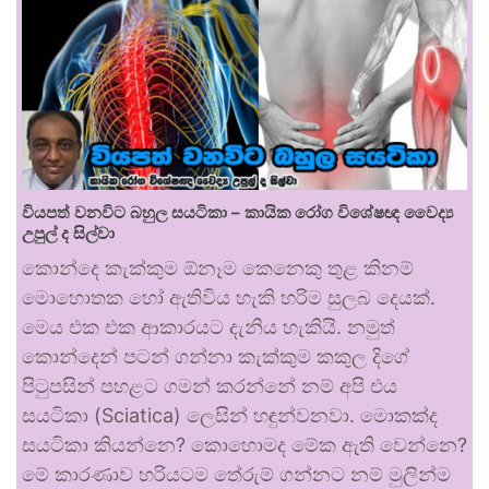
වියපත් වනවිට බහුල සයටිකා – කායික රෝග විශේෂඥ වෛද්‍ය
උපුල් ද සිල්වා
කොන්දෙ කැක්කුම ඕනෑම කෙනෙකු තුළ කිනම්
මොහොතක හෝ ඇතිවිය හැකි හරිම සුලබ දෙයක්.
මෙය එක එක ආකාරයට දැනිය හැකියි. නමුත්
කොන්දෙන් පටන් ගන්නා කැක්කුම කකුල දිගේ
පිටුපසින් පහළට ගමන් කරන්නේ නම් අපි එය
සයටිකා (Sciatica) ලෙසින් හඳුන්වනවා. මොකක්ද
සයටිකා කියන්නෙ? කොහොමද මේක ඇති වෙන්නෙ?
මේ කාරණාව හරියටම තේරුම් ගන්නට නම් මුලින්ම