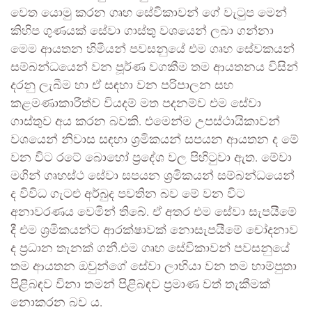
වෙත යොමු කරන ගෘහ සේවිකාවන් ගේ වැටුප මෙන්
කිහිප ගුණයක් සේවා ගාස්තු වශයෙන් ලබා ගන්නා
මෙම ආයතන හිමියන් පවසනුයේ එම ගෘහ සේවකයන්
සම්බන්ධයෙන් වන පූර්ණ වගකීම තම ආයතනය විසින්
දරනු ලැබීම හා ඒ සඳහා වන පරිපාලන සහ
කළමණාකාරීත්ව වියදම් මත පදනම්ව එම සේවා
ගාස්තුව අය කරන බවකි. එමෙන්ම උපස්ථායිකාවන්
වශයෙන් නිවාස සඳහා ශ්‍රමිකයන් සපයන ආයතන ද මේ
වන විට රටේ බොහෝ ප්‍රදේශ වල පිහිටුවා ඇත. මේවා
මගින් ගෘහස්ථ සේවා සපයන ශ්‍රමිකයන් සම්බන්ධයෙන්
ද විවිධ ගැටළු අර්බුද පවතින බව මේ වන විට
අනාවරණය වෙමින් තිබේ. ඒ අතර එම සේවා සැපයීමේ
දී එම ශ්‍රමිකයන්ට ආරක්ෂාවක් නොසැපයීමේ චෝදනාව
ද ප්‍රධාන තැනක් ගනී.එම ගෘහ සේවිකාවන් පවසනුයේ
තම ආයතන ඔවුන්ගේ සේවා ලාභියා වන තම හාම්පුතා
පිළිබඳව විනා තමන් පිළිබඳව ප්‍රමාණ වත් තැකීමක්
නොකරන බව ය.