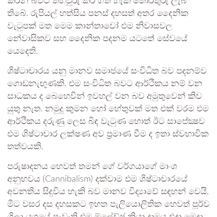
කරන බවට තහවුරු කර ගත හැකි තොරතුරු ලැබී
තිබේ. රුපියල් හත්සිය පනස් දහසත් අතර දෛනික
වැටුපක් මත මෙම කාන්තාවෝ එම නිවාසවල
නේවාසිකව සහ දෛනික පදනම යටතේ සේවයේ
යෙදෙති.
ශිෂ්ටාචාරය යනු මානව සමාජයේ සංවිධිත බව පදනම්ව
ගොඩනැඟුණකි. එම සංවිධිත බවට ආර්ථිකය නම් වන
සාධකය ද බෙහෙවින් ඉවහල් වන බව අමුතුවෙන් කිව
යුතු නැත. නමුදු කුමන හෝ හේතුවක් මත එක් වරම එම
ආර්ථිකය දරුණු ලෙස බිඳ වැටුණ හොත් ඊට සාපේක්‍ෂව
එම ශිෂ්ටාචාර ලක්ෂණ අව ප්‍රමාණ වීම ද ඉතා ස්වභාවික
තත්වයකි.
පරුෂාදනය හෙවත් තමන් ගේ වර්ගයාගේ මාංශ
අනුභවය (Cannibalism) දක්වාම එම ශිෂ්ටාචාරයේ
අවනතිය සිදුවිය හැකි බව මානව විද්‍යාවේ සඳහන් වෙයි.
මීට වසර දස දහසකට ඉහත පැලියොලිතික හෙවත් පූර්ව
ශිලා යුගයේ පැවැති එම ම්ලේච්ඡ ක්‍රියා දාමය එදා මෙදා