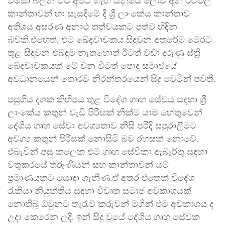
විමසා බලන විට අපට හැඟී යනුයේ ලොව අන් රටවල
කාන්තාවන් හා සැසදීමේ දී ශ්‍රී ලාංකේය කාන්තාව
අතිශය අසරණ අනාථ තත්වයකට පත්ව හිඳින
බවකි.එහෙත්, එම ඛේදවාචකය සිදුවන අතරේම මෙරට
තුළ සිදුවන එබඳුම නැතහොත් ඊටත් වඩා දරුණු ස්ත්‍රී
ඛේදවාචකයක් මේ වන විටත් පොදු සමාජයේ
අවධානයෙන් තොරව නිරන්තරයෙන් සිදු වෙමින් පවතී.
පසුගිය දශක කිහිපය තුළ විදේශ ගෘහ සේවය සඳහා ශ්‍රී
ලාංකේය කතුන් වැඩි පිරිසක් නික්ම යාම හේතුවෙන්
දේශීය ගෘහ සේවා අවශ්‍යතාව නිසි පරිදි සපුරාලීමට
අවශ්‍ය කතුන් පිරිසක් නොසිටි බව රහසක් නොවේ.
එබැවින් පසු කලෙක එම ගෘහ සේවිකා ඇබෑර්තු සඳහා
වතුකරයේ තරුණියන් සහ කාන්තාවන් යම්
ප්‍රමාණයකට යොදා ගැනිණ.ඒ අතර එතෙක් විදේශ
රැකියා නියුක්තිය සඳහා විවෘත සමාජ අවකාශයක්
නොතිබූ ඔවුනට තැරැව් කරුවන් මගින් එම අවකාශය ද
උදා කෙරෙන ලදී. ඉන් සිදු වූයේ දේශීය ගෘහ සේවක