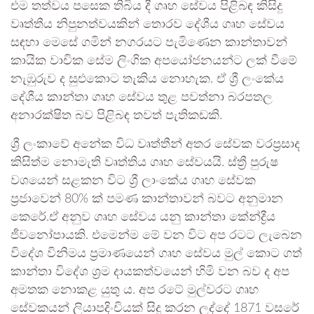
එම තත්වය පසෙක තිබිය දී ගෘහ සේවය පිළිබඳ කිසිදු
වෘත්තීය නිපුනත්වයකින් තොරව දේශීය ගෘහ සේවය
සඳහා මෙසේ ගමින් නගරයට පැමිණෙන කාන්තාවන්
කායික වාචික සේම ලිංගික අපයෝජනයන්ට ලක් වීමේ
නැඹුරුව ද සුළුකොට තැකිය නොහැක. ඒ ශ්‍රී ලංකේය
දේශීය කාන්තා ගෘහ සේවය තුළ පවත්නා බරපතල
අනාරක්ෂිත බව පිළිබඳ තවත් පැතිකඩකි.
ශ්‍රී ලංකාවේ අනේක විධ වෘත්තීන් අතර සේවක වරප්‍රසාද
කිසිත්ම නොමැති වෘත්තිය ගෘහ සේවයයි. ස්ත්‍රී පුරුෂ
වශයෙන් සළකන විට ශ්‍රී ලාංකේය ගෘහ සේවක
ප්‍රජාවෙන් 80% ක් පමණ කාන්තාවන් බවට අනුමාන
කෙරේ.ඒ අනුව ගෘහ සේවය යනු කාන්තා කේන්ද්‍රීය
ජීවනෝපායකි. එමෙන්ම මේ වන විට අප රටට ලැබෙන
විදේශ විනිමය ප්‍රමාණයෙන් ගෘහ සේවය මුල් කොට ගත්
කාන්තා විදේශ ශ්‍රම දායකත්වයෙන් හිමි වන බව ද අප
අමතක නොකළ යුතු ය. අප රටේ මුල්වරට ගෘහ
සේවකයන් ලියාපදිංචියක් සිදු කරන ලද්දේ 1871 වසරේ