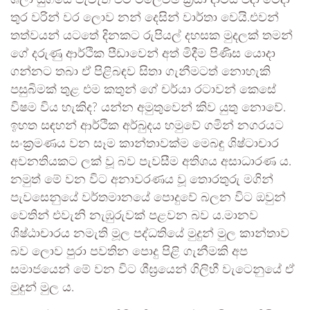
තුර වරින් වර ලොව නන් දෙසින් වාර්තා වෙයි.එවන්
තත්වයන් යටතේ දිනකට රුපියල් දහසක මුදලක් තමන්
ගේ දරුණු ආර්ථික පීඩාවෙන් අත් මිදීම පිණිස යොදා
ගන්නට තබා ඒ පිළිබඳව සිතා ගැනීමටත් නොහැකි
පසුබිමක් තුළ එම කතුන් ගේ චර්යා රටාවන් කෙසේ
විෂම විය හැකිද? යන්න අමුතුවෙන් කිව යුතු නොවේ.
ඉහත සඳහන් ආර්ථික අර්බුදය හමුවේ ගමින් නගරයට
සංක්‍රමණය වන සෑම කාන්තාවක්ම මෙබඳු ශිෂ්ටාචාර
අවනතියකට ලක් වූ බව පැවසීම අතිශය අසාධාරණ ය.
නමුත් මේ වන විට අනාවරණය වූ තොරතුරු මගින්
පැවසෙනුයේ වර්තමානයේ පොදුවේ බලන විට ඔවුන්
වෙතින් එවැනි නැඹුරුවක් පළවන බව ය.මානව
ශිෂ්ඨාචාරය නමැති මූල පද්ධතියේ මුදුන් මුල කාන්තාව
බව ලොව පුරා පවතින පොදු පිළි ගැනීමකි අප
සමාජයෙන් මේ වන විට ශීඝ්‍රයෙන් ගිලිහී වැටෙනුයේ ඒ
මුදුන් මුල ය.