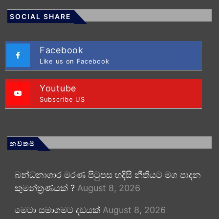
SOCIAL SHARE
Facebook
Like us on Facebook
Youtube
Subscribe US
නවතම
බන්ධනාගාර මරණ පිටුපස හදිසි නීතියට මග පාදන
කුමන්ත්‍රණයක් ?
August 8, 2026
මෙටා සමාගමට දඩයක්
August 8, 2026