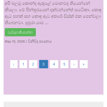
අපි බලමු කොන්ද ඇතුළේ මොනවද තියෙන්නේ
කියලා. මේ පින්තූරයෙන් දක්වන්නේත් සයටිකා. කොඳු
ඇට පහක් සහ කොඳු ඇට අතරේ ඩිස්ක් එක පෙන්වලා
තිබෙනවා. පුපුරා යාම …
වැඩිපුර කියවන්න
විනිවිද සායනය
May 10, 2026
/
‹
1
2
3
4
5
›
»
.