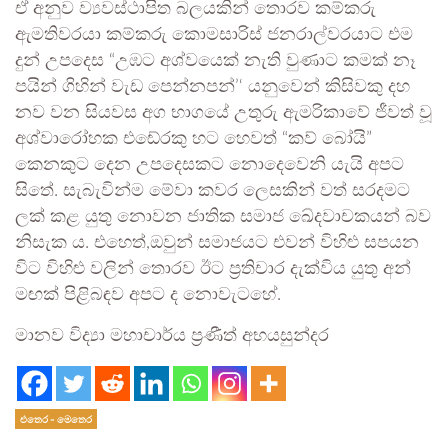
ඒ අනුව ව්‍යවස්ථාපිත බලයකින් තොරව කම්කරු
ඇමතිවරයා කම්කරු කොමසාරිස් ජනරාල්වරයාට එම
දුන් උපදෙස “උඹට අශ්වයෙක් නැති වුණාට කමක් නෑ
පයින් ගිහින් වැඩ පෙන්නපන්’‘ යනුවෙන් කිසිවකු දහ
නව වන සියවස අග භාගයේ උතුරු ඇමරිකාවේ ජීවත් වූ
අශ්වාරෝහක එඬේරකු හට හෙවත් “කව් බෝයි”
කෙනකුට දෙන උපදෙසකට නොදෙවෙනි යැයි අපට
සිතේ. සැබැවින්ම මේවා කවර ලෙසකින් වත් සරදමට
ලක් කළ යුතු නොවන ජාතික සමාජ ඛේදවාචකයන් බව
නිසැක ය. එහෙත්,ඔවුන් සමාජයට එවන් විහිළු සපයන
විට විහිළු වලින් තොරව ඊට ප්‍රතිචාර දැක්විය යුතු අන්
මඟක් පිළිබඳව අපට ද නොවැටහේ.
මානව විද්‍යා මහාචාර්ය ප්‍රණීත් අභයසුන්දර
එතෙර - මෙතෙර