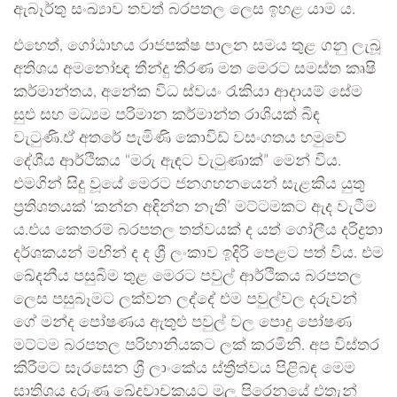
ඇබෑර්තු සංඛ්‍යාව තවත් බරපතල ලෙස ඉහළ යාම ය.
එහෙත්, ගෝඨාභය රාජපක්ෂ පාලන සමය තුළ ගනු ලැබූ
අතිශය අමනෝඥ තීන්දු තීරණ මත මෙරට සමස්ත කෘෂි
කර්මාන්තය, අනේක විධ ස්වයං රැකියා ආදායම් සේම
සුළු සහ මධ්‍යම පරිමාන කර්මාන්ත රාශියක් බිඳ
වැටුණි.ඒ අතරේ පැමිණි කොවිඩ් වසංගතය හමුවේ
දේශීය ආර්ථිකය “මරු ඇඳට වැටුණාක්” මෙන් විය.
එමගින් සිදු වූයේ මෙරට ජනගහනයෙන් සැළකිය යුතු
ප්‍රතිශතයක් ‘කන්න අඳින්න නැති’ මට්ටමකට ඇද වැටීම
ය.එය කෙතරම් බරපතල තත්වයක් ද යත් ගෝලීය දරිද්‍රතා
දර්ශකයන් මඟින් ද ද ශ්‍රී ලංකාව ඉදිරි පෙළට පත් විය. එම
ඛේදනීය පසුබිම තුළ මෙරට පවුල් ආර්ථිකය බරපතල
ලෙස පසුබෑමට ලක්වන ලද්දේ එම පවුල්වල දරුවන්
ගේ මන්ද පෝෂණය ඇතුළු පවුල් වල පොදු පෝෂණ
මට්ටම බරපතල පරිහානියකට ලක් කරමිනි. අප විස්තර
කිරීමට සැරසෙන ශ්‍රී ලාංකේය ස්ත්‍රීත්වය පිළිබඳ මෙම
සාතිශය දරුණු ඛේදවාචකයට මුල පිරෙනුයේ එතැන්