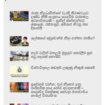
රාජ්‍ය නිලධාරීන්ගේ වැරදි තීරණවලට
දණ්ඩ නීති සංග්‍රහය යෙදවීම බරපතල
අවභාවිතයකි – සුනිල් කන්නන්ගර
කොළඹ, රත්නපුර, අම්පාර හිටපු මහ
දිසාපති
ලෝකයේ අඩුවෙන්ම නිදා ගන්නා ජාතිය?
නැව් වලින් බහලුම් මුහුදට පෙරලීම සුළු
පටු දෙයක් නොවේ
විශ්වවිද්‍යාල කඩඉම් ලකුණු නිකුත් කෙරේ
ප්‍රවේසම් වන්න; එල් නිනෝ යනු
පාරිසරික හෘද රෝග අවදානමකි –
හෘදවේද විශේෂඥ වෛද්‍ය මහාචාර්ය
නාමල් විජයසිංහ