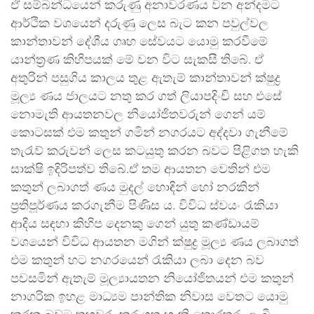
ඒ සම්බන්ධයෙන් කරුණු අනාවරණය වන අන්දමට
ආර්ථික වශයෙන් දරුණු ලෙස බැට කන පවුල්වල
කාන්තාවන් දේශීය ගෘහ සේවයට යොමු කරවීමේ
යාන්ත්‍රණ කිහිපයක් මේ වන විට සැකසී තිබේ. ඒ
අතුරින් පසුගිය කාලය තුළ ඇතැම් කාන්තාවන් ක්ෂුද්‍ර
මූල්‍ය ණය ජාලයට නතු කර ගත් ලියාපදිංචි සහ එසේ
නොමැති ආයතනවල නියෝජිතවරුන් ගෙන් යම්
කොටසක් එම කතුන් ගමින් නගරයට අද්දවා ගැනීමේ
තැරැව් කරුවන් ලෙස කටයුතු කරන බවට පිළිගත හැකි
සාක්ෂි ඉදිරිපත්ව තිබේ.ඒ තම ආයතන වෙතින් එම
කතුන් ලබාගත් ණය මුදල් හොඳින් හෝ නරකින්
ප්‍රතිපූර්ණය කරගැනීම පිණිස ය. විවිධ ස්වයං රැකියා
ආදිය සඳහා කිහිප දෙනකු ගෙන් යුතු කණ්ඩායම්
වශයෙන් විවිධ ආයතන මගින් ක්ෂුද්‍ර මූල්‍ය ණය ලබාගත්
එම කතුන් හට නගරයෙන් රැකියා ලබා දෙන බව
පවසමින් ඇතැම් මූල්‍යායතන නියෝජිතයන් එම කතුන්
නාගරික ඉහළ මාධ්‍යම පාන්තික නිවාස වෙතට යොමු