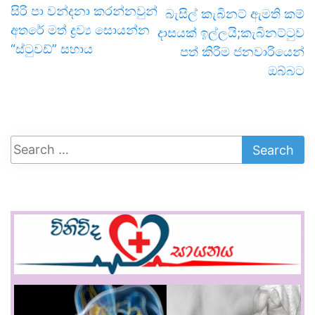
සිරි පා වන්දනා කරන්නවුන්
බැසිල් කැබිනට් ඇමති කම්
අතරේ මත් ද්‍රව්‍ය සොයන්න
දාසයක් ඉල්ලයි;කැබිනට්ටුව
“ස්ටුවඩ්” සහාය
පත් කිරීම ජනවාරියෙන්
ඔබ්බට