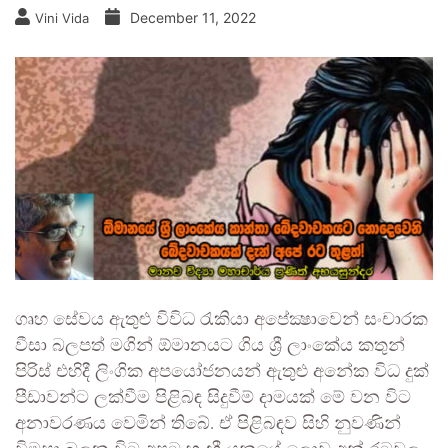
December 11, 2022
Vini Vida
ගෘහ සේවය ඇතුළු විවිධ රැකියා අපේක්‍ෂාවෙන් සංචාරක
වීසා බලපත් මගින් ඕමානයට ගිය ශ්‍රී ලාංකේය කතුන්
පිරිස් එහිදී ලිංගික අපයෝජනයන් ඇතුළු අනේක විධ දුක්
පීඩාවන්ට ලක්වීම පිළිබඳ සිදුවීම් දාමයක් මේ වන විට
අනාවරණය වෙමින් තිබේ. ඒ පිළිබඳව සිහි නුවණින්