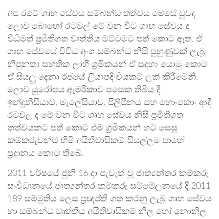
අප රටේ ගෘහ සේවය සම්බන්ධ තත්වය මෙසේ වුවද
ලොව බොහෝ රටවල් මේ වන විට ගෘහ සේවය ද
විධිමත් ප්‍රමිතිගත වෘත්තීය මට්ටමට පත් කොට ඇත. ඒ
ගෘහ සේවයේ විවිධ අංශ සම්බන්ධ නිසි පුහුණුවක් ලැබූ
නිපුනතා සහතික ලාභී ශ්‍රමිකයන් ඒ සඳහා යොමු කොට
ඒ සියලු දෙනා රජයේ ලියාපදිංචියකට ලක් කිරීමෙනි.
ලොව යුරෝපය ඇමරිකාව පසෙක තිබිය දී
ඉන්දුනීසියාව, මැලේසියාව, පිලිපීනය සහ හොංකොං ආදී
රටවල ද මේ වන විට ගෘහ සේවය නිසි ප්‍රමිතිගත
තත්වයකට පත් කොට එම ශ්‍රමිකයන් හට සෙසු
කම්කරුවන්ට හිමි අයිතිවාසිකම් සියල්ලම පාහේ
ප්‍රදානය කොට තිබේ.
2011 වර්ෂයේ ජුනි 16 දා පැවැත් වූ ජාත්‍යන්තර කම්කරු
සංවිධානයේ ජාත්‍යන්තර කම්කරු සම්මේලනයේ දී 2011
189 සම්මුතිය ලෙස ප්‍රඥප්ති ගත කරනු ලැබූ ගෘහ සේවය
හා සම්බන්ධ වෘත්තීය අයිතිවාසිකම් නිල හෝ නොනිල