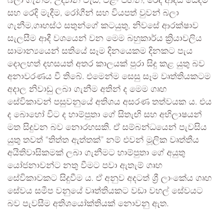
බලා ගැනීම, උද්‍යාන වැඩ, වළං පිඟන්, රෙදි ආදිය සේදීම
සහ රෙදි මැදීම, රෝගීන් සහ වියපත් වුවන් බලා
ගැනීම,ගෘහස්ථ සතුන්ගේ කටයුතු, නිවසේ ආරක්ෂාව
සැලසීම ආදී වශයෙන් වන මෙම බහුකාර්ය ක්‍රියාවලිය
සාමාන්‍යයෙන් සතියේ සෑම දිනයෙකම දිනකට පැය
දොලහත් දහසයත් අතර කාලයක් පුරා සිදු කළ යුතු බව
අනාවරණය වී තිබේ. එමෙන්ම සෙසු සෑම වෘත්තියකටම
අදාල නිවාඩු ලබා ගැනීම අතින් ද මෙම ගෘහ
සේවිකාවන් පසුවනුයේ අතිශය අසරණ තත්වයක ය. එය
ද බොහෝ විට ද හාම්පුතා ගේ සිතැඟි සහ අභිලාෂයන්
මත සිදුවන බව නොරහසකි. ඒ සම්බන්ධයෙන් පැවසිය
යුතු තවත් “තිත්ත ඇත්තක්” නම් එවන් මූලික වෘත්තීය
අයිතිවාසිකමක් ලබා ගැනීමට හාම්පුතා ගේ අයුතු
යෝජනාවන්ට නතු වීමට පවා ඇතැම් ගෘහ
සේවිකාවකට සිදුවීම ය. ඒ අනුව අදටත් ශ්‍රී ලාංකේය ගෘහ
සේවය සමීප වනුයේ වෘත්තියකට වඩා වහල් සේවයට
බව පැවසීම අතිශයෝක්තියක් නොවනු ඇත.