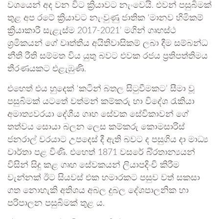
වශයෙන් අද වන විට ක්‍රියාවට නැංවෙයි. එවන් පසුබිමක්
තුළ අප රටේ ක්‍රියාවට නැංවුණු ජාතික ‘මානව හිමිකම්
ක්‍රියාකාරී සැළැස්ම 2017-2021’ මගින් ගෘහස්ථ
ශ්‍රමිකයන් ගේ වෘත්තීය අයිතිවාසිකම් ලබා දීම සම්බන්ධ
නීති රීති සම්මත විය යුතු බවට එවක රජය ප්‍රතිපත්තිමය
තීරණයකට එළැඹුණි.
එහෙත් එය හුදෙක් ‘කටින් බතල සිටුවීමකට’ සීමා වූ
පසුබිමක් යටතේ වත්මන් කම්කරු හා විදේශ රැකියා
අමාත්‍යවරයා දේශීය ගෘහ සේවක සේවිකාවන් ගේ
තත්වය සොයා බලන ලෙස කම්කරු කොමසාරිස්
ජනරාල් වරයාට උපදෙස් දී ඇති බවට ද පසුගිය දා මාධ්‍ය
වාර්තා පළ විණි. එහෙත් 1871 වසරේ බි්‍රතාන්‍යයන්
විසින් සිදු කළ ගෘහ සේවකයන් ලියාපදිංචි කිරීම
වැන්නක් ඊට සියවස් එක හමාරකට පසුව වත් සකසා
ගත නොහැකි අතිශය අබල දුබල දේශපාලනික හා
පරිපාලන පසුබිමක් තුළ ය.