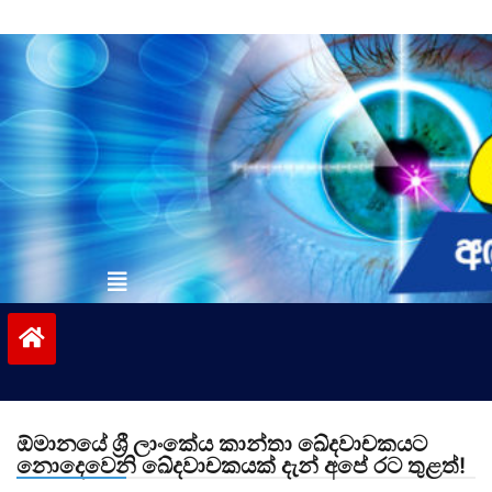
Skip
to
content
vinivida.lk
ඕමානයේ ශ්‍රී ලාංකේය කාන්තා ඛේදවාචකයට
නොදෙවෙනි ඛේදවාචකයක් දැන් අපේ රට තුළත්!