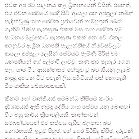
එවක අප රට පාලනය කළ බ්‍රිතාන්‍යයන් විසිනි. එහෙත්,
එය එවක සේවයේ යෙදී සිටි ‘ආයලා සහ අප්පුලා’ නමින්
හැඳින්වුණු ගෘහ සේවක ප්‍රජාවෙන් හාම්පුතුන් බේරා
ගැනීම පිණිස සැකසුණු එකක් මිස ගෘහ සේවක සුබ
සාධනය මුල්කොට සැකසුණු එකක් නොවේ. එකල
අගනුවර ආශ්‍රිත ධනපති පැළැන්තියේ නිවෙස්වලට
ආයලා අප්පුලා ලෙසින් සේවයට පැමිණි පිරිස් එම
ධනපතියන් ගේ අල්මාරි ලාච්චු, කණ කර පැහැර ගෙන
පලා යාම මීට ආසන්නතම හේතුව වූ බව කියනු ලැබේ.
නමුදු අද වන විට එවැනි ලියාපදිංචියක් වත් නොමැති
වීම ජාතික ඛේදවාචකයකි.
කිනම් හෝ වෘත්තියක් සම්බන්ධ කිසියම් කාර්ය
දර්ශකයක් ඇති නමුදු දේශීය ගෘහ සේවය යනු බොහෝ
විට බහු කාර්ය ක්‍රියාවලියකි. කාන්තාවන්
සම්බන්ධයෙන් එම තත්වය දැඩිව බලපාන බව
නොරහසකි. ඉවුම් පිහුම්, ගේ දොර පිරිසිදු කිරීම, දරුවන්