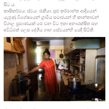
සිට ය.
කෘෂිකර්මය, ස්වයං රැකියා, සුළු කර්මාන්ත ආදියෙන්
යැපුණු විශේෂයෙන් ග්‍රාමීය සමාජයන් හි කාන්තාවන්
විශාල ප්‍රමාණයක් මේ වන විට ඉතා අනාරක්ෂිත සහ
අවිධිමත් ලෙස දේශීය ගෘහ සේවයන්හි යෙදී සිටිති.