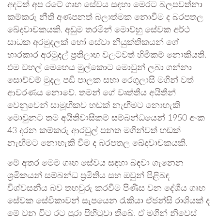
අදටත් අප රටේ ගෘහ සේවය සඳහා මෙරට බලපවත්නා
කම්කරු නීති අණපනත් බලාත්මක නොවීම ද බරපතල
ඛේදවාචකයකි. අඩුම තරමින් මොව්හු සේවක අර්ථ
සාධක අරමුදලක් හෝ සේවා නියුක්තිකයන් ගේ
භාරකාර අරමුදල් ප්‍රතිලාභ වලටවත් හිමිකම් නොකියති.
එම වහල් මෙහෙය මුල්කොට මොවුන් ලබා ගන්නා
සොච්චම් මුදල පඩි පාලක සභා රෙගුලාසි මගින් වත්
ආවරණය නොවේ. තමන් ගේ වෘත්තීය අයිතීන්
වෙනුවෙන් සාමූහිකව හඬක් නැඟීමට නොහැකි
මොවුනට තම අයිතිවාසිකම් සම්බන්ධයෙන් 1950 අංක
43 දරන කම්කරු ආරවුල් පනත මගින්වත් හඬක්
නැඟීමට නොහැකි වීම ද බරපතල ඛේදවාචකයකි.
මේ අතර මෙම ගෘහ සේවය සඳහා බඳවා ගැනෙන
ශ්‍රමිකයන් සම්බන්ධ ප්‍රමිතිය සහ ඔවුන් පිළිබඳ
විශ්වසනීය බව තහවුරු කරවීම පිණිස වන දේශීය ගෘහ
සේවක සේවිකාවන් සැපයෙන රැකියා ඒජන්සි රාශියක් ද
මේ වන විට රට පුරා පිහිටුවා තිබේ. ඒ මගින් නිවෙස්