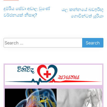
දුම්රිය සේවා අඩාල වුණේ
යල කන්නයේ බඩඉරිඟු
වර්ජනයක් නිසාද?
ගොවීන්ටත් යූරියා