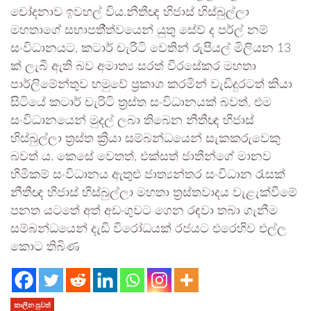
චෝදනාව ඉවහල් විය.නීතීඥ හිජාස් හිස්බුල්ලා
මහතාගේ සභාපතී්ත්වයෙන් යුතු සේව් ද පර්ල් නම්
සංවිධානයට, කටාර් චැරිටි වෙතින් රුපියල් මිලියන 13
ක් ලැබී ඇති බව අමාත්‍ය සරත් වීරසේකර මහතා
පාර්ලිමේන්තුව හමුවේ ප්‍රකාශ කරමින් වැඩිදුරටත් කියා
සිටියේ කටාර් චැරිටි ත්‍රස්ත සංවිධානයක් බවත්, එම
සංවිධානයෙන් මුදල් ලබා තිබෙන නීතීඥ හිජාස්
හිස්බුල්ලා ත්‍රස්ත ක්‍රියා සම්බන්ධයෙන් සැකකරුවෙකු
බවත් ය. කෙසේ වෙතත්, එක්සත් ජාතීන්ගේ මානව
හිමිකම් සංවිධානය ඇතුළු ජාත්‍යන්තර සංවිධාන රැසක්
නීතීඥ හිජාස් හිස්බුල්ලා මහතා ත්‍රස්තවාදය වැළැක්වීමේ
පනත යටතේ අත් අඩංගුවට ගෙන රඳවා තබා ගැනීම
සම්බන්ධයෙන් දැඩි විරෝධයක් රජයට එරෙහිව එල්ල
කොට තිබිණ
කාලීන පුවත්