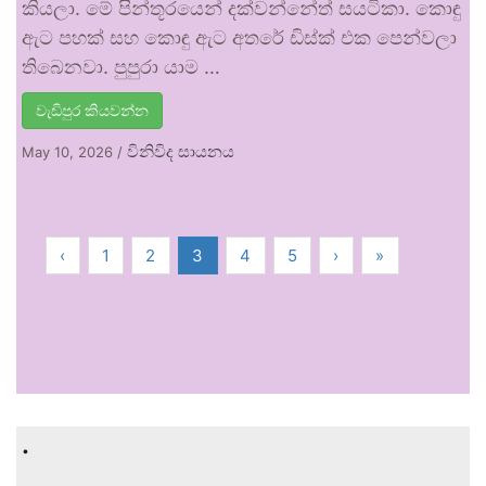
කියලා. මේ පින්තූරයෙන් දක්වන්නේත් සයටිකා. කොඳු
ඇට පහක් සහ කොඳු ඇට අතරේ ඩිස්ක් එක පෙන්වලා
තිබෙනවා. පුපුරා යාම …
වැඩිපුර කියවන්න
විනිවිද සායනය
May 10, 2026
/
‹
1
2
3
4
5
›
»
.