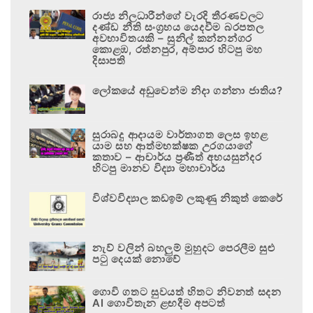
රාජ්‍ය නිලධාරීන්ගේ වැරදි තීරණවලට
දණ්ඩ නීති සංග්‍රහය යෙදවීම බරපතල
අවභාවිතයකි – සුනිල් කන්නන්ගර
කොළඹ, රත්නපුර, අම්පාර හිටපු මහ
දිසාපති
ලෝකයේ අඩුවෙන්ම නිදා ගන්නා ජාතිය?
සුරාබදු ආදායම වාර්තාගත ලෙස ඉහළ
යාම සහ ආත්මභක්ෂක උරගයාගේ
කතාව – ආචාර්ය ප්‍රණීත් අභයසුන්දර
හිටපු මානව විද්‍යා මහාචාර්ය
විශ්වවිද්‍යාල කඩඉම් ලකුණු නිකුත් කෙරේ
නැව් වලින් බහලුම් මුහුදට පෙරලීම සුළු
පටු දෙයක් නොවේ
ගොවි ගතට සුවයත් හිතට නිවනත් සදන
AI ගොවිතැන ළඟදීම අපටත්