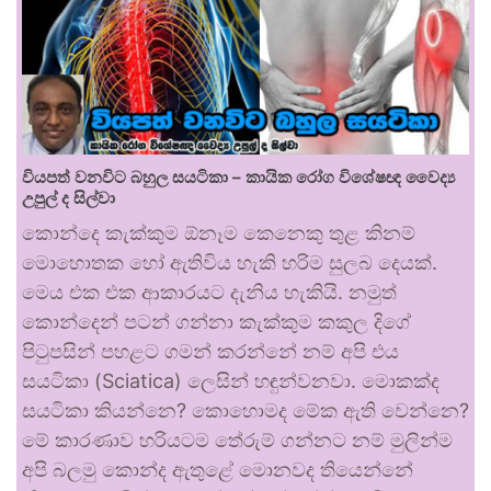
වියපත් වනවිට බහුල සයටිකා – කායික රෝග විශේෂඥ වෛද්‍ය
උපුල් ද සිල්වා
කොන්දෙ කැක්කුම ඕනෑම කෙනෙකු තුළ කිනම්
මොහොතක හෝ ඇතිවිය හැකි හරිම සුලබ දෙයක්.
මෙය එක එක ආකාරයට දැනිය හැකියි. නමුත්
කොන්දෙන් පටන් ගන්නා කැක්කුම කකුල දිගේ
පිටුපසින් පහළට ගමන් කරන්නේ නම් අපි එය
සයටිකා (Sciatica) ලෙසින් හඳුන්වනවා. මොකක්ද
සයටිකා කියන්නෙ? කොහොමද මේක ඇති වෙන්නෙ?
මේ කාරණාව හරියටම තේරුම් ගන්නට නම් මුලින්ම
අපි බලමු කොන්ද ඇතුළේ මොනවද තියෙන්නේ