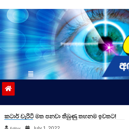
Skip
to
content
vinivida.lk
කටාර් චැරිටි මත පනවා තිබුණු තහනම ඉවතට!
July 1, 2022
Editor