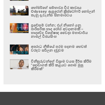
හෝමර්ගේ සම්භාව්‍ය වීර කාව්‍යය
Odyssey ඇසුරෙන් ක්‍රිස්ටෝෆර් නෝලන්
තැනූ දැවැන්ත සිනමාපටය
ප්‍රවේසම් වන්න; එල් නිනෝ යනු
පාරිසරික හෘද රෝග අවදානමකි –
හෘදවේද විශේෂඥ වෛද්‍ය මහාචාර්ය
නාමල් විජයසිංහ
අපරාධ නීතියේ පරම පදනම හෙවත්
වරදට සරිලන දඬුවම
විනිසුරුවන්ගේ විශ්‍රාම වයස දීර්ඝ කිරීම
“දොවාගත් කිරි කළයට ගොම මුසු
කිරීමක්”