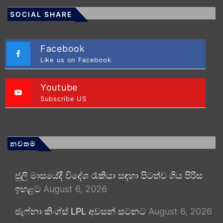
SOCIAL SHARE
Facebook
Like us on Facebook
Youtube
Subscribe US
නවතම
ජූලි මාසයේදී විදේශ රැකියා සඳහා පිටත්ව ගිය පිරිස
ඉහළට
August 6, 2026
ජැෆ්නා කිංග්ස් LPL අවසන් සටනට
August 6, 2026