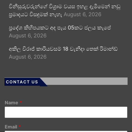
විනිසුරුවරුන්ගේ විශ්‍රාම වයස ඉහළ දැමීමෙන් නඩු
ප්‍රමාදයට විසඳුමක් නැහැ
August 6, 2026
ප්‍රදේශ කිහිපයකට අද පැය 05කට ජලය කැපේ
August 6, 2026
අකිල විරාජ් කාරියවසම් 18 වැනිදා තෙක් රිමාන්ඩ්
August 6, 2026
CONTACT US
Name
*
Email
*