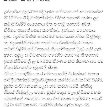
ඉස්ලාමීය මූලධර්මවාදී ත්‍රස්ත සංවිධානයක් බව පවසමින්
2019 වසරේ දී වත්මන් රජය විසින් තනහම් කරන ලද
කටාර් චැරිටි ආයතනය මත පැනවූ තහනම ඉවත්
කිරීමට රජය තීරණය කර තිබේ. ඉන්ධන සහනාධාර
ලබා ගැනීම පිණිස කටාරයේ සංචාරයක නිරත විදුලිබල
හා බලශක්ති අමාත්‍ය කාන්චන විජේසේකර මහතා
කටාර් චැරිටි සංවිධානයේ නියෝජිතයන් මුණ ගැසී ඇති
අතර, අදාල සංවිධානයට එරෙහිව පනවා ඇති තහනම
ඉවත් කිරීමට ශ්‍රී ලංකා රජය තීරණය කර තිබෙන බව එම
නියෝජිතයන්ට දැනුම් දී තිබේ.
එවකට පොලිසිය භාර අමාත්‍ය සරත් වීරසේකර මහතා
පාර්ලිමේන්තුව හමුවේ ප්‍රකාශ කර සිටියේ, කටාර් චැරිටි,
ත්‍රස්ත සංවිධානයක් ලෙස නම් කරන බවයි. නීතීඥ
හිජාස් හිස්බුල්ලා මහතා ත්‍රස්තවාදය වැළැක්වීමේ පනත
යටතේ අත් අඩංගුවට ගෙන රඳවා තබා ගැනීමට ද කටාර්
චැරිටි සංවිධානයට එරෙහිව රජය එල්ල කළ එම