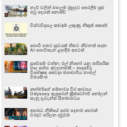
නැව් වලින් බහලුම් මුහුදට පෙරලීම සුළු
පටු දෙයක් නොවේ
විශ්වවිද්‍යාල කඩඉම් ලකුණු නිකුත් කෙරේ
ගොවි ගතට සුවයත් හිතට නිවනත් සදන
AI ගොවිතැන ළඟදීම අපටත්
ප්‍රවේසම් වන්න; එල් නිනෝ යනු පාරිසරික
හෘද රෝග අවදානමකි – හෘදවේද
විශේෂඥ වෛද්‍ය මහාචාර්ය නාමල්
විජයසිංහ
හෝමර්ගේ සම්භාව්‍ය වීර කාව්‍යය
Odyssey ඇසුරෙන් ක්‍රිස්ටෝෆර් නෝලන්
තැනූ දැවැන්ත සිනමාපටය
අපරාධ නීතියේ පරම පදනම හෙවත්
වරදට සරිලන දඬුවම