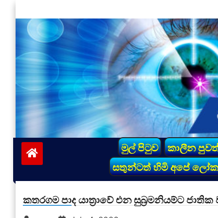
Skip
to
content
vinivida.lk
මුල් පිටුව
කාලීන පුවත
සතුන්ටත් හිමි අපේ ලෝ
කතරගම පාද යාත්‍රාවේ එන සුබ්‍රමනියම්ට ජාති