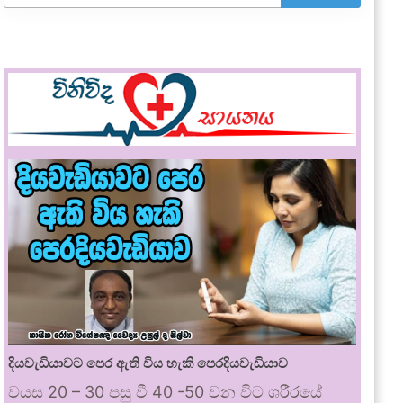
දියවැඩියාවට පෙර ඇති විය හැකි පෙරදියවැඩියාව
වයස 20 – 30 පසු වී 40 -50 වන විට ශරීරයේ