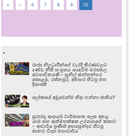
«
‹
6
7
8
9
10
.
රාජ්‍ය නිලධාරීන්ගේ වැරදි තීරණවලට
දණ්ඩ නීති සංග්‍රහය යෙදවීම බරපතල
අවභාවිතයකි – සුනිල් කන්නන්ගර
කොළඹ, රත්නපුර, අම්පාර හිටපු මහ
දිසාපති
ලෝකයේ අඩුවෙන්ම නිදා ගන්නා ජාතිය?
සුරාබදු ආදායම වාර්තාගත ලෙස ඉහළ
යාම සහ ආත්මභක්ෂක උරගයාගේ කතාව
– ආචාර්ය ප්‍රණීත් අභයසුන්දර හිටපු
මානව විද්‍යා මහාචාර්ය