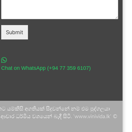
Submit
Chat on WhatsApp (+94 77 359 6107)
 යම්කිසි අගතියක් සිදුවන්නේ නම් එම පුද්ගලයා
ාර ධර්මීය වශයෙන් බැඳී සිටී. 'www.vinivida.lk' ©