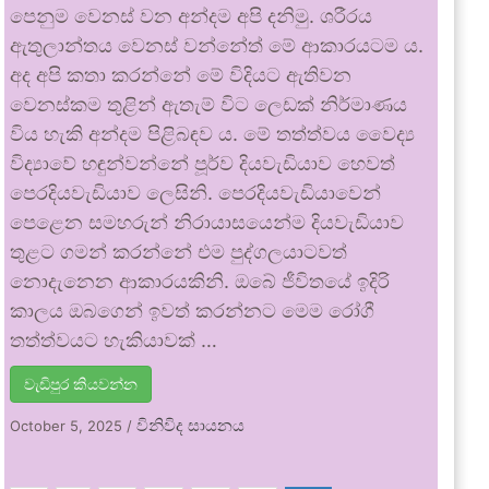
පෙනුම වෙනස් වන අන්දම අපි දනිමු. ශරීරය
ඇතුලාන්තය වෙනස් වන්නේත් මේ ආකාරයටම ය.
අද අපි කතා කරන්නේ මේ විදියට ඇතිවන
වෙනස්කම තුළින් ඇතැම් විට ලෙඩක් නිර්මාණය
විය හැකි අන්දම පිළිබඳව ය. මේ තත්ත්වය වෛද්‍ය
විද්‍යාවේ හඳුන්වන්නේ පූර්ව දියවැඩියාව හෙවත්
පෙරදියවැඩියාව ලෙසිනි. පෙරදියවැඩියාවෙන්
පෙළෙන සමහරුන් නිරායාසයෙන්ම දියවැඩියාව
තුළට ගමන් කරන්නේ එම පුද්ගලයාටවත්
නොදැනෙන ආකාරයකිනි. ඔබේ ජීවිතයේ ඉදිරි
කාලය ඔබගෙන් ඉවත් කරන්නට මෙම රෝගී
තත්ත්වයට හැකියාවක් …
වැඩිපුර කියවන්න
විනිවිද සායනය
October 5, 2025
/