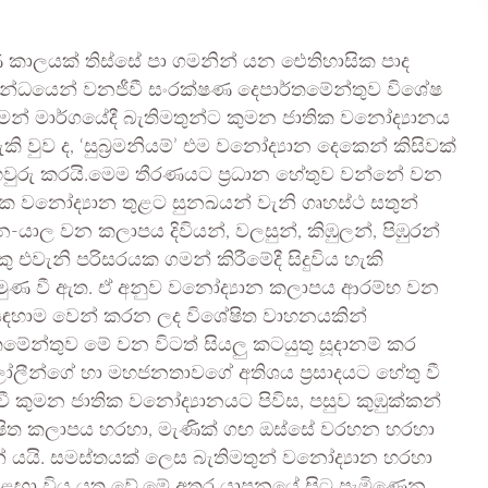
ාලයක් තිස්සේ පා ගමනින් යන ඓතිහාසික පාද
 සම්බන්ධයෙන් වනජීවී සංරක්ෂණ දෙපාර්තමේන්තුව විශේෂ
න් මාර්ගයේදී බැතිමතුන්ට කුමන ජාතික වනෝද්‍යානය
වුව ද, ‘සුබ්‍රමනියම්’ එම වනෝද්‍යාන දෙකෙන් කිසිවක්
වුරු කරයි.මෙම තීරණයට ප්‍රධාන හේතුව වන්නේ වන
ක වනෝද්‍යාන තුළට සුනඛයන් වැනි ගෘහස්ථ සතුන්
-යාල වන කලාපය දිවියන්, වලසුන්, කිඹුලන්, පිඹුරන්
 එවැනි පරිසරයක ගමන් කිරීමේදී සිදුවිය හැකි
රමුණ වී ඇත. ඒ අනුව වනෝද්‍යාන කලාපය ආරම්භ වන
ඒ සඳහාම වෙන් කරන ලද විශේෂිත වාහනයකින්
ේන්තුව මේ වන විටත් සියලු කටයුතු සූදානම් කර
 ලෝලීන්ගේ හා මහජනතාවගේ අතිශය ප්‍රසාදයට හේතු වී
 කුමන ජාතික වනෝද්‍යානයට පිවිස, පසුව කුඹුක්කන්
ිත කලාපය හරහා, මැණික් ගඟ ඔස්සේ වරහන හරහා
 යයි. සමස්තයක් ලෙස බැතිමතුන් වනෝද්‍යාන හරහා
ළඟා විය යුතු වේ.මේ අතර යාපනයේ සිට පැමිණෙන