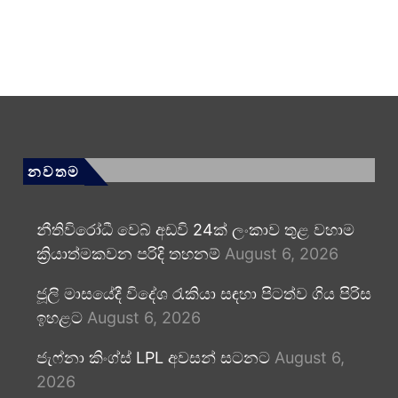
නවතම
නීතිවිරෝධී වෙබ් අඩවි 24ක් ලංකාව තුළ වහාම
ක්‍රියාත්මකවන පරිදි තහනම්
August 6, 2026
ජූලි මාසයේදී විදේශ රැකියා සඳහා පිටත්ව ගිය පිරිස
ඉහළට
August 6, 2026
ජැෆ්නා කිංග්ස් LPL අවසන් සටනට
August 6,
2026