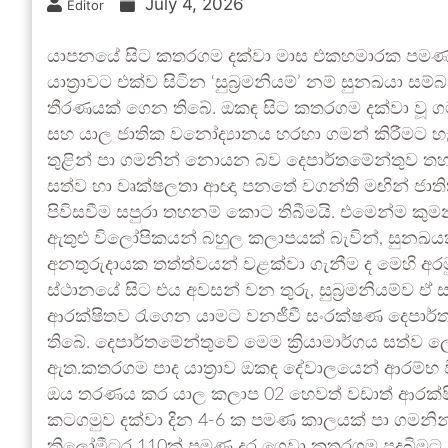
July 4, 2026
Editor
යාපනයේ සිට කතරගම දක්වා මාස එකහමාරක පමණ ක
යාත්‍රාවට එක්ව සිටින ‘සුබ්‍රමනියම්’ නම් සුනඛයා
තීරණයක් ගෙන තිබේ. ඔකඳ සිට කතරගම දක්වා වූ ගම
සහ යාල ජාතික වනෝද්‍යානය හරහා ගමන් කිරීමට හැකි 
තුළින් පා ගමනින් නොයන බව දෙපාර්තමේන්තුව තහ
සත්ව හා වෘක්ෂලතා ආඥා පනතේ වගන්ති මඟින් ජාති
පිවිසවීම සපුරා තහනම් කොට තිබීමයි. එමෙන්ම කුමන
ඇතුළු විලෝපිකයන් බහුල කලාපයක් බැවින්, සුනඛයකු
අනතුරුදායක තත්ත්වයන් වළක්වා ගැනීම ද මෙහි අ
ස්ථානයේ සිට එය අවසන් වන තුරු, සුබ්‍රමනියම්ව 
ආරක්ෂිතව රැගෙන යාමට වනජීවී සංරක්ෂණ දෙපාර්තම
තිබේ. දෙපාර්තමේන්තුවේ මෙම ක්‍රියාමාර්ගය සත්ව
ඇත.කතරගම පාද යාත්‍රාව ඔකඳ දේවාලයෙන් ආරම්භ වී
ඔය තරණය කර යාල කලාප 02 හෙවත් වඩාත් ආරක්ෂ
කටගමුව දක්වා දින 4-6 ක පමණ කාලයක් පා ගමනින්
කිලෝමීටර 110ක් පමණ දුර ගෙවා කතරගම පුදබිමට 