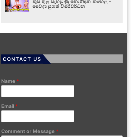
කුස තුළ සැඟවුණු නොනිදන කම්හල –
වෛද්‍ය සුගත් විජේවර්ධන
CONTACT US
Name
*
Email
*
Comment or Message
*