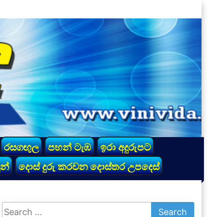
රසගඟුල
පහන් ටැඹ
ඉරා අදුරුපට
න්
දොස් දුරු කරවන දොස්තර උපදෙස්