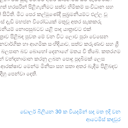
හත් හරසරින් පිළිගැනීමට සත්ව හිමිකම් සංවිධාන සහ
ිටිති. මීට පෙර කල්මුණේදී සුබ්‍රමනියම්ට එල්ල වූ
ඔස්සේ දැඩි මහජන විරෝධයක් මතුවූ අතර සැකකරු
‍රමනියම් නොපසුබටව යළි පාද යාත්‍රාවට එක්
යාත්‍රාව පිළිබඳ පුවත මේ වන විට ලොව පුරා වෙසෙන
 ජනවාර්ගික හා ආගමික සංහිඳියාව, සත්ව කරුණාව සහ ශ්‍රී
ලෙස බලපාන බව බොහෝ දෙනාගේ මතය වී තිබේ. කතරගම
 විසින් වන්දනාමාන කරනු ලබන පොදු පුදබිමක් ලෙස
ආරක්ෂාව මෙන්ම මිනිසා සහ සතා අතර බැඳීම පිළිබඳව
ු පෙන්වා දෙති.
ඩොලර් බිලියන 30 ක වියදමින් සඳ මත ඉදි වන
ආටෙමිස් කඳවුර