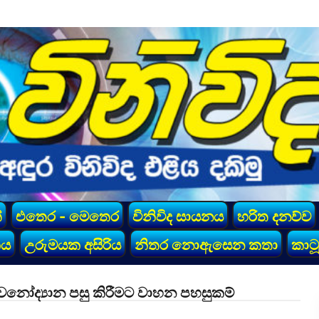
්
එතෙර - මෙතෙර
විනිවිද සායනය
හරිත දනව්ව
කය
උරුමයක අසිරිය
නිතර නොඇසෙන කතා
කාටූ
ක වනෝද්‍යාන පසු කිරීමට වාහන පහසුකම්