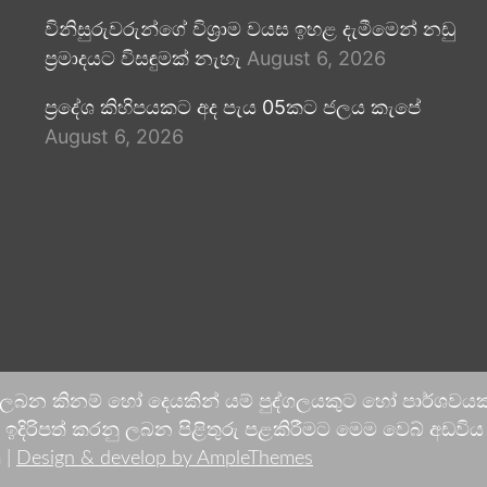
විනිසුරුවරුන්ගේ විශ්‍රාම වයස ඉහළ දැමීමෙන් නඩු
ප්‍රමාදයට විසඳුමක් නැහැ
August 6, 2026
ප්‍රදේශ කිහිපයකට අද පැය 05කට ජලය කැපේ
August 6, 2026
 ලබන කිනම් හෝ දෙයකින් යම් පුද්ගලයකුට හෝ පාර්ශවයකට
දිරිපත් කරනු ලබන පිළිතුරු පළකිරීමට මෙම වෙබ් අඩවිය ආච
 |
Design & develop by AmpleThemes