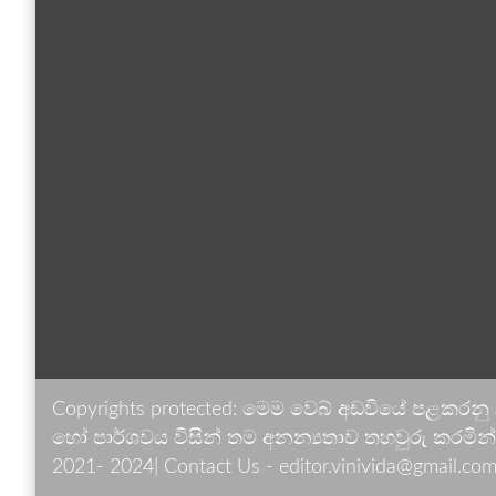
Copyrights protected: මෙම වෙබ් අඩවියේ පළකරනු
හෝ පාර්ශවය විසින් තම අනන්‍යතාව තහවුරු කරමින් ඉ
2021- 2024| Contact Us - editor.vinivida@gmail.com