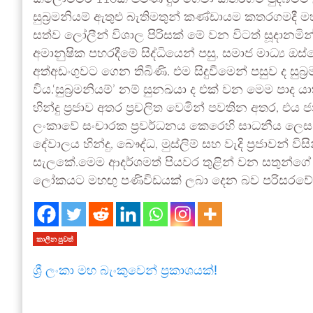
සුබ්‍රමනියම් ඇතුළු බැතිමතුන් කණ්ඩායම කතරගමදී ම
සත්ව ලෝලීන් විශාල පිරිසක් මේ වන විටත් සූදානමින් ස
අමානුෂික පහරදීමේ සිද්ධියෙන් පසු, සමාජ මාධ්‍ය 
අත්අඩංගුවට ගෙන තිබිණි. එම සිදුවීමෙන් පසුව ද සුබ්
විය.‘සුබ්‍රමනියම්’ නම් සුනඛයා ද එක් වන මෙම පාද 
හින්දු ප්‍රජාව අතර ප්‍රචලිත වෙමින් පවතින අතර, එය
ලංකාවේ සංචාරක ප්‍රවර්ධනය කෙරෙහි සාධනීය 
දේවාලය හින්දු, බෞද්ධ, මුස්ලිම් සහ වැදි ප්‍රජාවන්
සැලකේ.මෙම ආදර්ශමත් පියවර තුළින් වන සතුන්ගේ 
ලෝකයට මහඟු පණිවිඩයක් ලබා දෙන බව පරිසරවේදීහ
කාලීන පුවත්
ශ්‍රී ලංකා මහ බැංකුවෙන් ප්‍රකාශයක්!