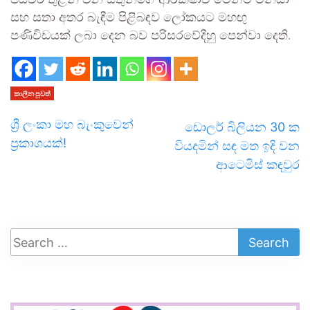
පියවර තුළින් වන සතුන්ගේ ආරක්ෂාව මෙන්ම මිනිසා
සහ සතා අතර බැඳීම පිළිබඳව ලෝකයට මහඟු
පණිවිඩයක් ලබා දෙන බව පරිසරවේදීහු පෙන්වා දෙති.
කාලීන පුවත්
ශ්‍රී ලංකා මහ බැංකුවෙන්
ඩොලර් බිලියන 30 ක
ප්‍රකාශයක්!
වියදමින් සඳ මත ඉදි වන
ආටෙමිස් කඳවුර