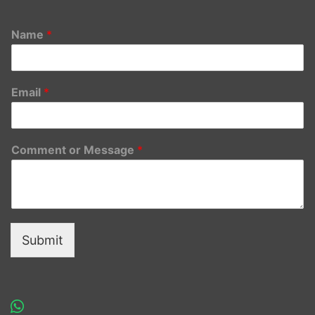
Name
*
Email
*
Comment or Message
*
Submit