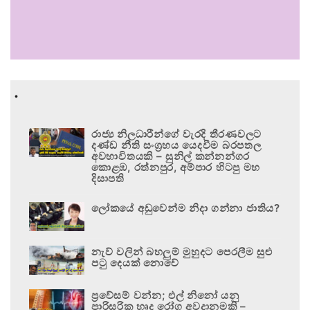
.
රාජ්‍ය නිලධාරීන්ගේ වැරදි තීරණවලට
දණ්ඩ නීති සංග්‍රහය යෙදවීම බරපතල
අවභාවිතයකි – සුනිල් කන්නන්ගර
කොළඹ, රත්නපුර, අම්පාර හිටපු මහ
දිසාපති
ලෝකයේ අඩුවෙන්ම නිදා ගන්නා ජාතිය?
නැව් වලින් බහලුම් මුහුදට පෙරලීම සුළු
පටු දෙයක් නොවේ
ප්‍රවේසම් වන්න; එල් නිනෝ යනු
පාරිසරික හෘද රෝග අවදානමකි –