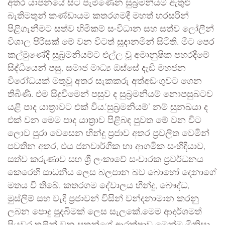
අතර යාපනයේ සිට පැමිණෙන සුබ්‍රමනියම් ඇතුළු
බැතිමතුන් කණ්ඩායම කතරගමදී මහත් හරසරින්
පිළිගැනීමට සත්ව හිමිකම් සංවිධාන සහ සත්ව ලෝලීන්
විශාල පිරිසක් මේ වන විටත් සූදානමින් සිටිති. මීට පෙර
කල්මුණේදී සුබ්‍රමනියම්ට එල්ල වූ අමානුෂික පහරදීමේ
සිද්ධියෙන් පසු, සමාජ මාධ්‍ය ඔස්සේ දැඩි මහජන
විරෝධයක් මතුවූ අතර සැකකරු අත්අඩංගුවට ගෙන
තිබිණි. එම සිදුවීමෙන් පසුව ද සුබ්‍රමනියම් නොපසුබටව
යළි පාද යාත්‍රාවට එක් විය.‘සුබ්‍රමනියම්’ නම් සුනඛයා ද
එක් වන මෙම පාද යාත්‍රාව පිළිබඳ පුවත මේ වන විට
ලොව පුරා වෙසෙන හින්දු ප්‍රජාව අතර ප්‍රචලිත වෙමින්
පවතින අතර, එය ජනවාර්ගික හා ආගමික සංහිඳියාව,
සත්ව කරුණාව සහ ශ්‍රී ලංකාවේ සංචාරක ප්‍රවර්ධනය
කෙරෙහි සාධනීය ලෙස බලපාන බව බොහෝ දෙනාගේ
මතය වී තිබේ. කතරගම දේවාලය හින්දු, බෞද්ධ,
මුස්ලිම් සහ වැදි ප්‍රජාවන් විසින් වන්දනාමාන කරනු
ලබන පොදු පුදබිමක් ලෙස සැලකේ.මෙම ආදර්ශමත්