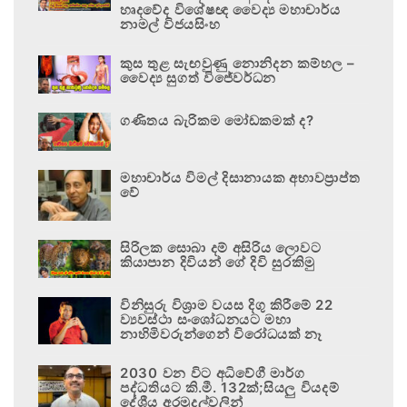
හෘදවේද විශේෂඥ වෛද්‍ය මහාචාර්ය
නාමල් විජයසිංහ
කුස තුළ සැඟවුණු නොනිදන කම්හල –
වෛද්‍ය සුගත් විජේවර්ධන
ගණිතය බැරිකම මෝඩකමක් ද?
මහාචාර්ය විමල් දිසානායක අභාවප්‍රාප්ත
වේ
සිරිලක සොබා දම් අසිරිය ලොවට
කියාපාන දිවියන් ගේ දිවි සුරකිමු
විනිසුරු විශ්‍රාම වයස දිගු කිරීමේ 22
ව්‍යවස්ථා සංශෝධනයට මහා
නාහිමිවරුන්ගෙන් විරෝධයක් නෑ
2030 වන විට අධිවේගී මාර්ග
පද්ධතියට කි.මී. 132ක්;සියලු වියදම්
දේශීය අරමුදල්වලින්