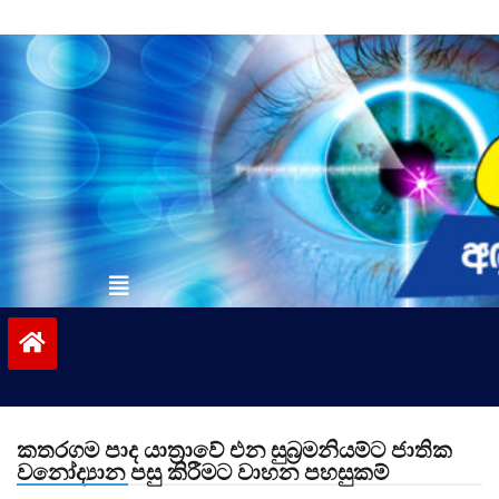
Skip
to
content
vinivida.lk
කතරගම පාද යාත්‍රාවේ එන සුබ්‍රමනියම්ට ජාතික
වනෝද්‍යාන පසු කිරීමට වාහන පහසුකම්