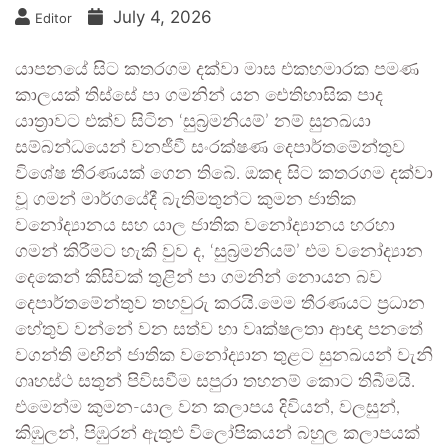
July 4, 2026
Editor
යාපනයේ සිට කතරගම දක්වා මාස එකහමාරක පමණ
කාලයක් තිස්සේ පා ගමනින් යන ඓතිහාසික පාද
යාත්‍රාවට එක්ව සිටින ‘සුබ්‍රමනියම්’ නම් සුනඛයා
සම්බන්ධයෙන් වනජීවී සංරක්ෂණ දෙපාර්තමේන්තුව
විශේෂ තීරණයක් ගෙන තිබේ. ඔකඳ සිට කතරගම දක්වා
වූ ගමන් මාර්ගයේදී බැතිමතුන්ට කුමන ජාතික
වනෝද්‍යානය සහ යාල ජාතික වනෝද්‍යානය හරහා
ගමන් කිරීමට හැකි වුව ද, ‘සුබ්‍රමනියම්’ එම වනෝද්‍යාන
දෙකෙන් කිසිවක් තුළින් පා ගමනින් නොයන බව
දෙපාර්තමේන්තුව තහවුරු කරයි.මෙම තීරණයට ප්‍රධාන
හේතුව වන්නේ වන සත්ව හා වෘක්ෂලතා ආඥා පනතේ
වගන්ති මඟින් ජාතික වනෝද්‍යාන තුළට සුනඛයන් වැනි
ගෘහස්ථ සතුන් පිවිසවීම සපුරා තහනම් කොට තිබීමයි.
එමෙන්ම කුමන-යාල වන කලාපය දිවියන්, වලසුන්,
කිඹුලන්, පිඹුරන් ඇතුළු විලෝපිකයන් බහුල කලාපයක්