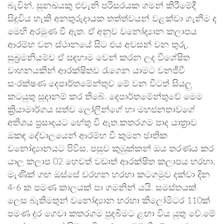
බැවින්, සුනඛයකු එවැනි පරිසරයක ගමන් කිරීමේදී
සිදුවිය හැකි අනතුරුදායක තත්ත්වයන් වළක්වා ගැනීම ද
මෙහි අරමුණ වී ඇත. ඒ අනුව වනෝද්‍යාන කලාපය
ආරම්භ වන ස්ථානයේ සිට එය අවසන් වන තුරු,
සුබ්‍රමනියම්ව ඒ සඳහාම වෙන් කරන ලද විශේෂිත
වාහනයකින් ආරක්ෂිතව රැගෙන යාමට වනජීවී
සංරක්ෂණ දෙපාර්තමේන්තුව මේ වන විටත් සියලු
කටයුතු සූදානම් කර තිබේ. දෙපාර්තමේන්තුවේ මෙම
ක්‍රියාමාර්ගය සත්ව ලෝලීන්ගේ හා මහජනතාවගේ
අතිශය ප්‍රසාදයට හේතු වී ඇත.කතරගම පාද යාත්‍රාව
ඔකඳ දේවාලයෙන් ආරම්භ වී කුමන ජාතික
වනෝද්‍යානයට පිවිස, පසුව කුඹුක්කන් ඔය තරණය කර
යාල කලාප 02 හෙවත් වඩාත් ආරක්ෂිත කලාපය හරහා,
මැණික් ගඟ ඔස්සේ වරහන හරහා කටගමුව දක්වා දින
4-6 ක පමණ කාලයක් පා ගමනින් යයි. සමස්තයක්
ලෙස බැතිමතුන් වනෝද්‍යාන හරහා කිලෝමීටර 110ක්
පමණ දුර ගෙවා කතරගම පුදබිමට ළඟා විය යුතු වේ.මේ