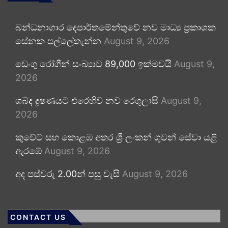
බන්ධනාගාර දෙපාර්තමේන්තුවේ නව මාධ්‍ය ප්‍රකාශක
සේනක පල්ලේතැන්න
August 9, 2026
ඩෙංගු රෝගීන් සංඛ්‍යාව 89,000 ඉක්මවයි
August 9,
2026
ශබ්ද දූෂණයට එරෙහිව නව රෙගුලාසි
August 9,
2026
කුවේට් සහ කොළඹ අතර ශ්‍රී ලංකන් ගුවන් සේවා යළි
ඇරඹේ
August 9, 2026
අද පස්වරු 2.00න් පසු වැසි
August 9, 2026
CONTACT US