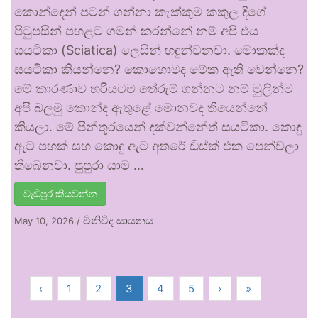
කොන්දෙන් පටන් ගන්නා කැක්කුම කකුල දිගේ
පිටුපසින් පහළට ගමන් කරන්නේ නම් අපි එය
සයටිකා (Sciatica) ලෙසින් හඳුන්වනවා. මොකක්ද
සයටිකා කියන්නෙ? කොහොමද මේක ඇති වෙන්නෙ?
මේ කාරණාව හරියටම තේරුම් ගන්නට නම් මුලින්ම
අපි බලමු කොන්ද ඇතුළේ මොනවද තියෙන්නේ
කියලා. මේ පින්තූරයෙන් දක්වන්නේත් සයටිකා. කොඳු
ඇට පහක් සහ කොඳු ඇට අතරේ ඩිස්ක් එක පෙන්වලා
තිබෙනවා. පුපුරා යාම …
වැඩිපුර කියවන්න
විනිවිද සායනය
May 10, 2026
/
‹
1
2
3
4
5
›
»