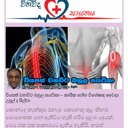
වියපත් වනවිට බහුල සයටිකා – කායික රෝග විශේෂඥ වෛද්‍ය
උපුල් ද සිල්වා
කොන්දෙ කැක්කුම ඕනෑම කෙනෙකු තුළ කිනම්
මොහොතක හෝ ඇතිවිය හැකි හරිම සුලබ දෙයක්.
මෙය එක එක ආකාරයට දැනිය හැකියි. නමුත්