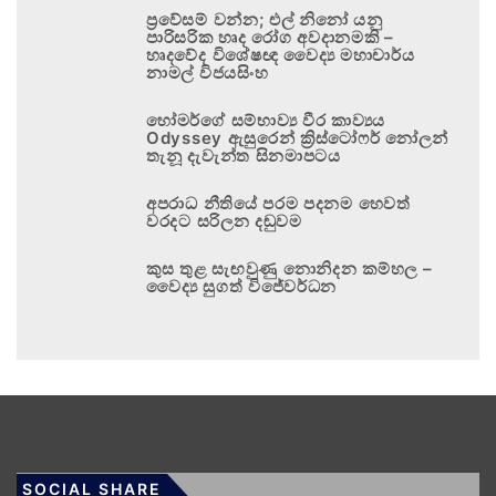
ප්‍රවේසම් වන්න; එල් නිනෝ යනු
පාරිසරික හෘද රෝග අවදානමකි –
හෘදවේද විශේෂඥ වෛද්‍ය මහාචාර්ය
නාමල් විජයසිංහ
හෝමර්ගේ සම්භාව්‍ය වීර කාව්‍යය
Odyssey ඇසුරෙන් ක්‍රිස්ටෝෆර් නෝලන්
තැනූ දැවැන්ත සිනමාපටය
අපරාධ නීතියේ පරම පදනම හෙවත්
වරදට සරිලන දඬුවම
කුස තුළ සැඟවුණු නොනිදන කම්හල –
වෛද්‍ය සුගත් විජේවර්ධන
SOCIAL SHARE