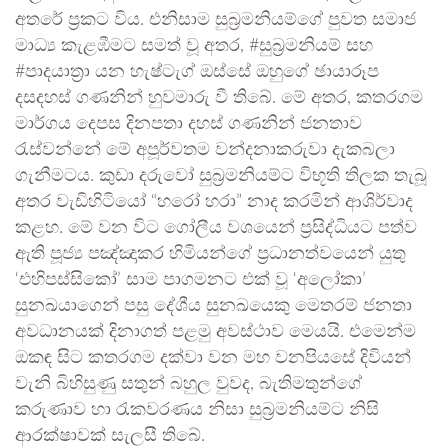
අතරේ ප්‍රකට විය. එනිසාම සුබ්‍රමනියම්ගේ පුවත සමාජ
මාධ්‍ය කැළඹීමට සමත් වූ අතර, #සුබ්‍රමනියම් සහ
#පාදයාත්‍රා යන හැෂ්ටැග් ඔස්සේ ඔහුගේ ඡායාරූප
දසදහස් ගණනින් හුවමාරු වී තිබේ. මේ අතර, කතරගම
මාර්ගය දෙපස දිනපතා දහස් ගණනින් ජනතාව
රැස්වන්නේ මේ අපූර්වතම වන්දනාකරුවා දැකබලා
ගැනීමටය. කුඩා දරුවෝ සුබ්‍රමනියම්ට විභූති තිලක තැබූ
අතර වැඩිහිටියෝ “හරෝ හරා” නාද කරමින් ආශිර්වාද
කළහ. මේ වන විට ගෝලීය වශයෙන් ප්‍රසිද්ධියට පත්ව
ඇති පූජ්‍ය පඤ්ඤාකර හිමියන්ගේ ප්‍රධානත්වයෙන් යුතු
‘එහිපස්සිකෝ’ සාම පාගමනට එක් වූ ‘අලෝකා’
සුනඛයාගෙන් පසු දේශීය සුනඛයෙකු මෙතරම් ජනතා
අවධානයක් දිනාගත් පළමු අවස්ථාව මෙයයි. එමෙන්ම
ඔකඳ සිට කතරගම දක්වා වන මහ වනපියසේ දිවියන්
වැනි බිහිසුණු සතුන් බහුල වුවද, බැතිමතුන්ගේ
කරුණාව හා රැකවරණය නිසා සුබ්‍රමනියම්ට නිසි
ආරක්ෂාවක් සැලසී තිබේ.