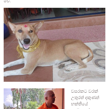
වේ.
වසරකට වරක්
උතුරත් දකුණත්
භක්තියේ