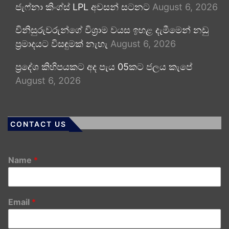
ජැෆ්නා කිංග්ස් LPL අවසන් සටනට
August 6, 2026
විනිසුරුවරුන්ගේ විශ්‍රාම වයස ඉහළ දැමීමෙන් නඩු
ප්‍රමාදයට විසඳුමක් නැහැ
August 6, 2026
ප්‍රදේශ කිහිපයකට අද පැය 05කට ජලය කැපේ
August 6, 2026
CONTACT US
Name
*
Email
*