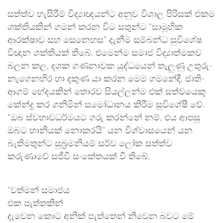
සත්ත්ව හැසිරීම් විද්‍යාඥයන්ට අනුව විශාල පිරිසක් එකම
ශක්තියකින් ගමන් කරන විට සතුන්ට “සාමූහික
ආරක්ෂාව සහ සෙනෙහස” දැනීම සම්බන්ධ සුවිශේෂ
විඥාන ශක්තියක් තිබේ. එමෙන්ම සමාජ විද්‍යාත්මකව
බලන කල, දශක ගණනාවක යුද්ධයෙන් තැලුණු උතුරු-
නැගෙනහිර හා දකුණ යා කරන මෙම ගමනේදී, ජාති-
ආගම් භේදයකින් තොරව සියල්ලන්ම එක් සත්වයෙකු
කේන්ද්‍ර කර ගනිමින් සමෝධානය කිරීම සුවිශේෂී වේ.
“ඔබ ස්වභාවධර්මයට ගරු කරන්නේ නම්, එය ආපසු
ඔබට හානියක් නොකරයි” යන විශ්වාසයෙන් යන
බැතිමතුන්ට සුබ්‍රමනියම් සර්ව ලෝක සත්ත්ව
කරුණාවේ සජීවී සංකේතයක් වී තිබේ.
“වත්මන් සමාජය
එක පැත්තකින්
දැවෙන කොට අනික් පැත්තෙන් නිවෙන බවට මේ