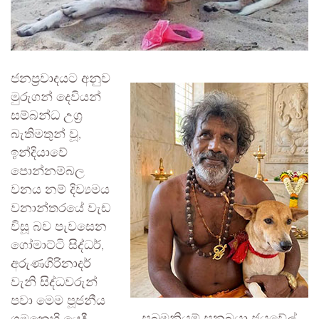
ජනප්‍රවාදයට අනුව
මුරුගන් දෙවියන්
සම්බන්ධ උග්‍ර
බැතිමතුන් වූ,
ඉන්දියාවේ
පොන්නම්බල
වනය නම් දිව්‍යමය
වනාන්තරයේ වැඩ
විසූ බව පැවසෙන
ගෝමාට්ටි සිද්ධර්,
අරුණගිරිනාදර්
වැනි සිද්ධවරුන්
පවා මෙම පූජනීය
සුබ්‍රමනියම් සුනඛයා ජයවේල්