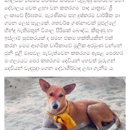
කාලයක් තිස්සේ තරණය කරමින් රුහුණු කතරගම මහා
දේවාලය වෙත ළඟා වන කතරගම ‘පාද යාත්‍රාව’ ශ්‍රී
ලංකාවේ දීර්ඝතම, පැරණිතම සහ දුෂ්කරම වාර්ෂික පා
ගමන ලෙස සැලකේ. ශතවර්ෂ ගණනාවක් මුළුල්ලේ
හින්දු බැතිමතුන් විශාල පිරිසක් බෞද්ධ, කිතුණු හා
ඉස්ලාම් සුළුතරයක් ද සමඟ එකම භක්තියකින් එක්
කරන මෙම ආගමික චාරිකාවේ මූලික අරමුණ වන්නේ
ජුනි-ජූලි මාසවල පැවැත්වෙන කතරගම ඇසළ පෙරහර
මංගල්‍යයට පෙර කතරගම දෙවියන් හෙවත් මුරුගන්
දෙවියන් වැඳපුදා ගෙන දේවාශීර්වාද ලබා ගැනීම ය.