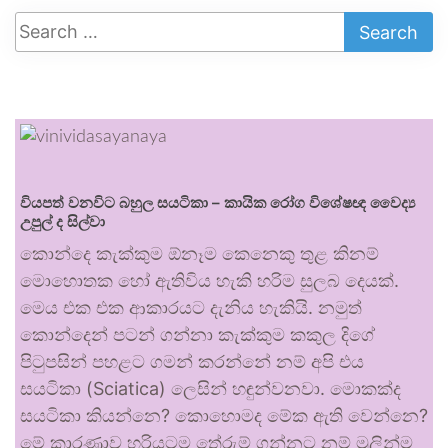
වියපත් වනවිට බහුල සයටිකා – කායික රෝග විශේෂඥ වෛද්‍ය
උපුල් ද සිල්වා
කොන්දෙ කැක්කුම ඕනෑම කෙනෙකු තුළ කිනම්
මොහොතක හෝ ඇතිවිය හැකි හරිම සුලබ දෙයක්.
මෙය එක එක ආකාරයට දැනිය හැකියි. නමුත්
කොන්දෙන් පටන් ගන්නා කැක්කුම කකුල දිගේ
පිටුපසින් පහළට ගමන් කරන්නේ නම් අපි එය
සයටිකා (Sciatica) ලෙසින් හඳුන්වනවා. මොකක්ද
සයටිකා කියන්නෙ? කොහොමද මේක ඇති වෙන්නෙ?
මේ කාරණාව හරියටම තේරුම් ගන්නට නම් මුලින්ම