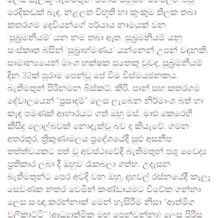
රෙදිකඩක් බැඳ, නළලත විභූති හා කුංකුම තිලක තබා
කතරගම දෙවියන්ගේ පර්යාය නාමයක් වන
‘සුබ්‍රමනියම්’ යන නම තබා ඇත. සුබ්‍රමනියම් යනු
සංස්කෘත බසින් ‘සුබ්‍රාහ්මණය’ යන්නෙන් උපන් වදනකි.
සාමාන්‍යයෙන් මාංශ භක්ෂක සතෙකු වුවද, සුබ්‍රමනියම්
දින 32ක් පුරාම පෙන්වූ පේ වීම විස්මයජනකය.
බැතිමතුන් පිරිනමන බිස්කට්, කිරි, පාන් සහ කතරගම
දේවාලයෙන් “ප්‍රසාදම්” ලෙස ලැබෙන නිර්මාංශ බත් හා
කැඳ පමණක් ආහාරයට ගත් ඔහු මස්, මාළු කෙරෙහි
කිසිදු ලොල්බවක් නොදැක්වූ බව ද කියැවේ. ගමන
අතරතුර, ත්‍රිකුණාමලය ප්‍රදේශයේදී සුළු අසනීප
තත්ත්වයකට පත් වූ අවස්ථාවේදී බැතිමතුන් පශු වෛද්‍ය
ප්‍රතිකාර ලබා දී ඔහුව රැකබලා ගත්හ. උදෑසන
බැතිමතුන්ට පෙර අවදි වන ඔහු, දහවල් රස්නයේදී කැලෑ
සෙවණක නතර වෙමින් කණ්ඩායමට විවේක ගන්නා
ලෙස සංඥා කරන්නාක් මෙන් හැසිරීම නිසා “ආත්මීග
වලිකාට්ටි” (ආධ්‍යාත්මික මඟ පෙන්වන්නා) ලෙස පිරිස