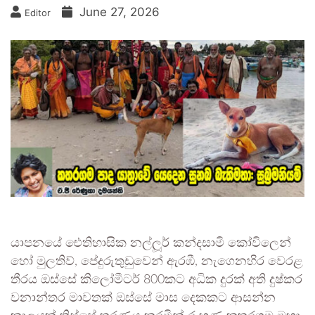
June 27, 2026
Editor
යාපනයේ ඓතිහාසික නල්ලූර් කන්දසාමි කෝවිලෙන්
හෝ මුලතිව්, පේදුරුතුඩුවෙන් ඇරඹී, නැගෙනහිර වෙරළ
තීරය ඔස්සේ කිලෝමීටර් 800කට අධික දුරක් අති දුෂ්කර
වනාන්තර මාවතක් ඔස්සේ මාස දෙකකට ආසන්න