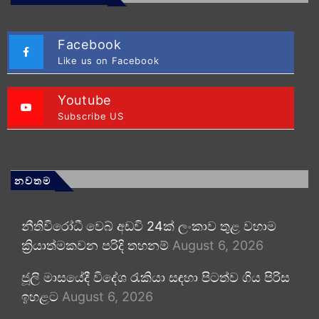
Facebook
Like us on Facebook
Youtube
Subscribe US
නවතම
නීතිවිරෝධී වෙබ් අඩවි 24ක් ලංකාව තුළ වහාම
ක්‍රියාත්මකවන පරිදි තහනම්
August 6, 2026
ජූලි මාසයේදී විදේශ රැකියා සඳහා පිටත්ව ගිය පිරිස
ඉහළට
August 6, 2026