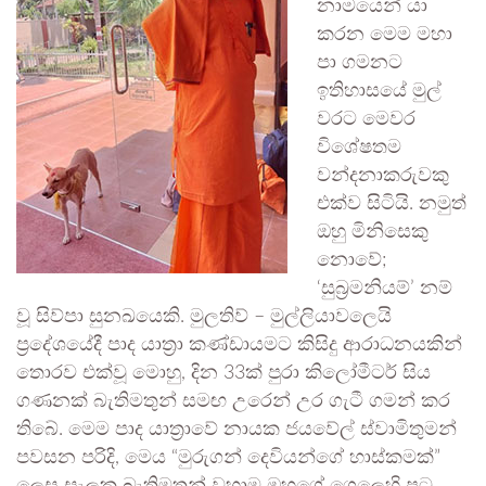
නාමයෙන් යා
කරන මෙම මහා
පා ගමනට
ඉතිහාසයේ මුල්
වරට මෙවර
විශේෂතම
වන්දනාකරුවකු
එක්ව සිටියි. නමුත්
ඔහු මිනිසෙකු
නොවේ;
‘සුබ්‍රමනියම්’ නම්
වූ සිව්පා සුනඛයෙකි. මුලතිව් – මුල්ලියාවලෙයි
ප්‍රදේශයේදී පාද යාත්‍රා කණ්ඩායමට කිසිදු ආරාධනයකින්
තොරව එක්වූ මොහු, දින 33ක් පුරා කිලෝමීටර් සිය
ගණනක් බැතිමතුන් සමඟ උරෙන් උර ගැටී ගමන් කර
තිබේ. මෙම පාද යාත්‍රාවේ නායක ජයවේල් ස්වාමිතුමන්
පවසන පරිදි, මෙය “මුරුගන් දෙවියන්ගේ හාස්කමක්”
ලෙස සැලකූ බැතිමතුන් වහාම ඔහුගේ ගෙලෙහි පටු