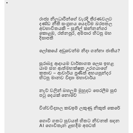
.
රාජ්‍ය නිලධාරීන්ගේ වැරදි තීරණවලට
දණ්ඩ නීති සංග්‍රහය යෙදවීම බරපතල
අවභාවිතයකි – සුනිල් කන්නන්ගර
කොළඹ, රත්නපුර, අම්පාර හිටපු මහ
දිසාපති
ලෝකයේ අඩුවෙන්ම නිදා ගන්නා ජාතිය?
සුරාබදු ආදායම වාර්තාගත ලෙස ඉහළ
යාම සහ ආත්මභක්ෂක උරගයාගේ
කතාව – ආචාර්ය ප්‍රණීත් අභයසුන්දර
හිටපු මානව විද්‍යා මහාචාර්ය
නැව් වලින් බහලුම් මුහුදට පෙරලීම සුළු
පටු දෙයක් නොවේ
විශ්වවිද්‍යාල කඩඉම් ලකුණු නිකුත් කෙරේ
ගොවි ගතට සුවයත් හිතට නිවනත් සදන
AI ගොවිතැන ළඟදීම අපටත්