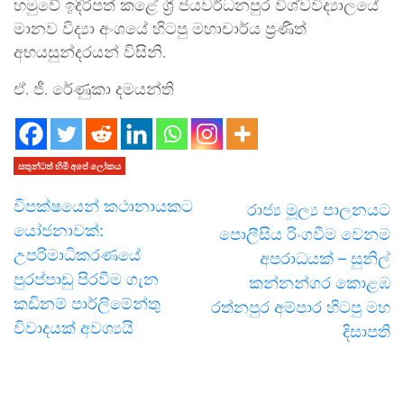
හමුවේ ඉදිරිපත් කළේ ශ්‍රී ජයවර්ධනපුර විශ්වවිද්‍යාලයේ
මානව විද්‍යා අංශයේ හිටපු මහාචාර්ය ප්‍රණීත්
අභයසුන්දරයන් විසිනි.
ඒ. ජී. රේණුකා දමයන්ති
සතුන්ටත් හිමි අපේ ලෝකය
විපක්ෂයෙන් කථානායකට
රාජ්‍ය මූල්‍ය පාලනයට
යෝජනාවක්:
පොලීසිය රිංගවීම වෙනම
උපරිමාධිකරණයේ
අපරාධයක් – සුනිල්
පුරප්පාඩු පිරවීම ගැන
කන්නන්ගර කොළඹ
කඩිනම් පාර්ලිමේන්තු
රත්නපුර අම්පාර හිටපු මහ
විවාදයක් අවශ්‍යයි
දිසාපති