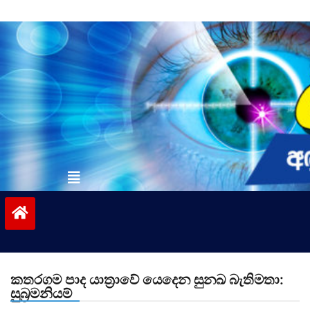
Skip
to
content
vinivida.lk
කතරගම පාද යාත්‍රාවේ යෙදෙන සුනඛ බැතිමතා:
සුබ්‍රමනියම්