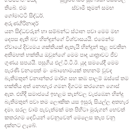
ගමනෙහි යෙදී
ස්වාමී තුමන් සමඟ
තිබේ. එම
ගෝමාට්ටි සිද්ධර්,
අරුණගිරිනාදර්
යන සිද්ධවරුන් හා සම්බන්ධ ස්ථාන පවා මෙම මඟ
දෙපස ඇති බව හින්දූන්ගේ විශ්වාසයයි. එමෙන්ම
ඒවායේ දිව්‍යමය ශක්තියක් ඇතැයි හින්දූන් තුළ පවතින
අතිමහත් භක්තිය ඔවුන්ගේ මෙම පාද යාත්‍රාවට ජීව
ගුණය සපයයි. පසුගිය එල්.ටී.ටී.ඊ. යුද සමයේදී මෙම
පැරණි වනපෙත් මං බොහොමයක් තහනම් වුවද
බැතිමතුන් වනාන්තර මාර්ග සහ කඹ පාලම් ඔස්සේ තම
භක්තිය අත් නොහැර ගමන දිගටම කරගෙන ගොස්
ඇත. එහිදී සමාජයේ ඉහළම තැන්වල වැජඹෙන හින්දු
බැතිමතුන් පවා තම ලෞකික යස ඉසුරු සියල්ල අතහැර
දමා, සරල චාම් පැවැත්මක් මත පිහිටා මුරුගන් හෙවත්
කතරගම දෙවියන් වෙනුවෙන් මෙලෙස කැප වනු
දක්නට ලැබේ.