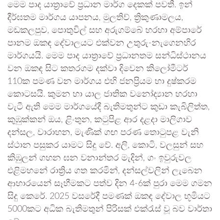
මෙම පාද යාත්‍රාවේ ප්‍රධාන මාර්ග දෙකක් පවතී. ඉන්
දීර්ඝතම මාර්ගය යාපනය, මුලතිව්, ත්‍රිකුණාමලය,
මඩකලපුව, පොතුවිල් සහ අරුගම්බේ හරහා අම්පාරේ
පානම ඔකඳ දේවාලයට එක්වන උතුරු-නැගෙනහිර
මාර්ගයයි. මෙම පාද යාත්‍රාවේ ප්‍රධානතම සන්ධිස්ථානය
වන ඔකඳ සිට කතරගම දක්වා දිවෙන කිලෝමීටර්
110ක පමණ වන මාර්ගය එහි ජනප්‍රියම හා දුෂ්කරම
කොටසයි. කුමන හා යාල ජාතික වනෝද්‍යාන හරහා
වැටී ඇති මෙම මාර්ගයේදී බැතිමතුන්ට කුඩා කැබිලිත්ත,
කුඹුක්කන් ඔය, ළිංතුන, කටුපිළ ආර දළදා මාලිගාව
දන්සල, වාරාහන, මැණික් ගඟ පරණ තොටුපළ වැනි
ස්ථාන පසුකර යාමට සිදු වේ. අලි, කොටි, වලසුන් සහ
කිඹුලන් ගහන ඝන වනාන්තර මැදින්, ගං ඉවුරුවල
එළිමහනේ රාත්‍රිය ගත කරමින්, දන්සල්වලින් ලැබෙන
ආහාරයෙන් සෑහීමකට පත්ව දින 4-6ක් පුරා මෙම ගමන
සිදු කෙරේ. 2025 වසරේදී පමණක් ඔකඳ දේවාල භූමියට
5000කට අධික බැතිමතුන් පිරිසක් එක්රැස් වූ බව වාර්තා