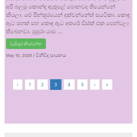
අපි බලමු කොන්ද ඇතුළේ මොනවද තියෙන්නේ
කියලා. මේ පින්තූරයෙන් දක්වන්නේත් සයටිකා. කොඳු
ඇට පහක් සහ කොඳු ඇට අතරේ ඩිස්ක් එක පෙන්වලා
තිබෙනවා. පුපුරා යාම …
වැඩිපුර කියවන්න
විනිවිද සායනය
May 10, 2026
/
‹
1
2
3
4
5
›
»