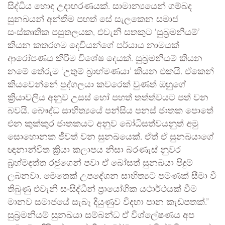
සිද්ධිය හොඳ උදාහරණයක්. සාමාන්‍යයෙන් ගම්බද
සුනඛයන් අන්තිම පහත් සේ සැලකෙන සමාජ
සංස්කෘතික පසුතලයක, එවැනි සතකුට ‘සුබ්‍රමනියම්’
කියන කතරගම දෙවියන්ගේ පර්යාය නාමයක්
ආරෝපණය කිරීම විශේෂ දෙයක්. සුබ්‍රමනියම් කියන
නමේ තේරුම ‘උතුම් බ්‍රාහ්මණයා’ කියන එකයි. ඒකෙන්
කියවෙන්නේ පුද්ගලයා කවරෙක් වුණත් ඔහුගේ
ක්‍රියාවලිය අනුව උසස් හෝ පහත් තත්ත්වයට පත් වන
බවයි. බෞද්ධ සාහිත්‍යයේ පන්සිය පනස් ජාතක පොතේ
එන කුක්කුර ජාතකයට අනුව බෝධිසත්වයනුත් අමු
සොහොනක ජීවත් වන සුනඛයෙක්. ඒත් ඒ සුනඛයාගේ
ඥානාන්විත ක්‍රියා කලාපය නිසා බරණැස් නුවර
බ්‍රහ්මදත්ත රජුගෙන් පවා ඒ බෝසත් සුනඛයා පිදුම්
ලබනවා. මෙතෙක් උපදේශන සාහිත්‍යට පමණක් සීමා වී
තිබුණු එවැනි සංසිද්ධීන් ප්‍රායෝගික යථාර්ථයක් වීම
මානව සමාජයේ සැබෑ දියුණුව විදහා පාන කැඩපතක්.”
සුබ්‍රමනියම් සුනඛයා සම්බන්ධ ඒ විශ්ලේෂණය අප