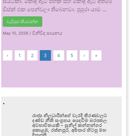
සයටිකා. කොඳු ඇට පහක් සහ කොඳු ඇට අතරේ
ඩිස්ක් එක පෙන්වලා තිබෙනවා. පුපුරා යාම …
වැඩිපුර කියවන්න
විනිවිද සායනය
May 10, 2026
/
‹
1
2
3
4
5
›
»
.
රාජ්‍ය නිලධාරීන්ගේ වැරදි තීරණවලට
දණ්ඩ නීති සංග්‍රහය යෙදවීම බරපතල
අවභාවිතයකි – සුනිල් කන්නන්ගර
කොළඹ, රත්නපුර, අම්පාර හිටපු මහ
දිසාපති