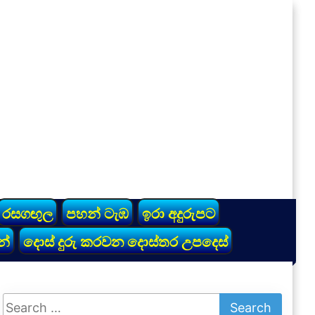
රසගඟුල
පහන් ටැඹ
ඉරා අදුරුපට
න්
දොස් දුරු කරවන දොස්තර උපදෙස්