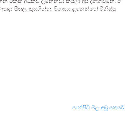
ගින්න ටිකක් අධිකව දැනෙනවා කියලා අපි දන්නවනේ. ඒ
මොකද? සීතල, කුසගින්න, පිපාසය දැනෙන්නේ මිනිස්සු
පාන්පිටි මිල අඩු කෙරේ