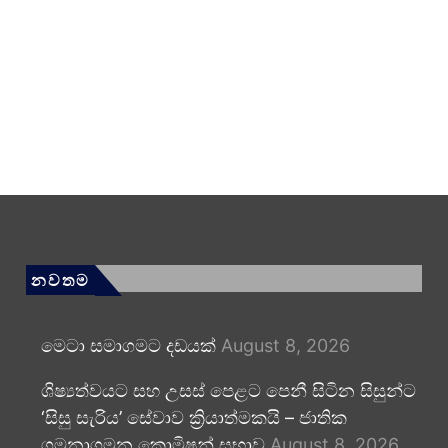
නවතම
මෙටා සමාගමට දඩයක්
August 8, 2026
ශිෂ්‍යත්වයට සහ උසස් පෙළට පෙනී සිටින සිසුන්ට
‘සිසු සැරිය’ සේවාව ක්‍රියාත්මකයි – ජාතික
ගමනාගමන කොමිෂන් සභාව
August 8, 2026