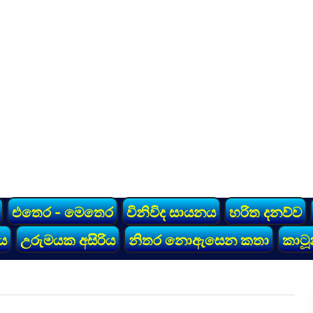
එතෙර - මෙතෙර
විනිවිද සායනය
හරිත දනව්ව
ය
උරුමයක අසිරිය
නිතර නොඇසෙන කතා
කාටූ