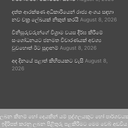
දත්ත ආරක්ෂණ අධිකාරියෙන් රාජ්‍ය අංශය සඳහා
නව චක්‍ර ලේඛයක් නිකුත් කරයි
August 8, 2026
විනිසුරුවරුන්ගේ විශ්‍රාම වයස දීර්ඝ කිරීමේ
සංශෝධනයට ජනමත විචාරණයක් අවශ්‍ය
වුවහොත් ඊට සූදානම්
August 8, 2026
අද දිනයේ පළාත් කිහිපයකට වැසි
August 8,
2026
 ලබන කිනම් හෝ දෙයකින් යම් පුද්ගලයකුට හෝ පාර්ශවයකට
දිරිපත් කරනු ලබන පිළිතුරු පළකිරීමට මෙම වෙබ් අඩවිය ආච