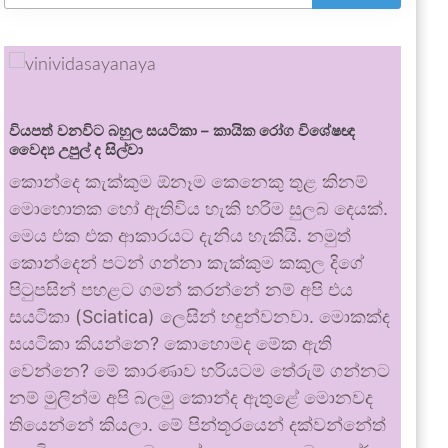
වියපත් වනවිට බහුල සයටිකා – කායික රෝග විශේෂඥ
වෛද්‍ය උපුල් ද සිල්වා
කොන්දෙ කැක්කුම ඕනෑම කෙනෙකු තුළ කිනම්
මොහොතක හෝ ඇතිවිය හැකි හරිම සුලබ දෙයක්.
මෙය එක එක ආකාරයට දැනිය හැකියි. නමුත්
කොන්දෙන් පටන් ගන්නා කැක්කුම කකුල දිගේ
පිටුපසින් පහළට ගමන් කරන්නේ නම් අපි එය
සයටිකා (Sciatica) ලෙසින් හඳුන්වනවා. මොකක්ද
සයටිකා කියන්නෙ? කොහොමද මේක ඇති
වෙන්නෙ? මේ කාරණාව හරියටම තේරුම් ගන්නට
නම් මුලින්ම අපි බලමු කොන්ද ඇතුළේ මොනවද
තියෙන්නේ කියලා. මේ පින්තූරයෙන් දක්වන්නේත්