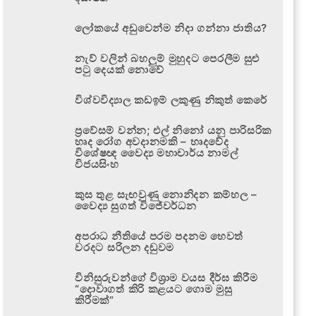
ලෝකයේ අඩුවෙන්ම නිදා ගන්නා ජාතිය?
නැව් වලින් බහලුම් මුහුදට පෙරලීම සුළු
පටු දෙයක් නොවේ
විශ්වවිද්‍යාල කඩඉම් ලකුණු නිකුත් කෙරේ
ප්‍රවේසම් වන්න; එල් නිනෝ යනු පාරිසරික
හෘද රෝග අවදානමකි – හෘදවේද
විශේෂඥ වෛද්‍ය මහාචාර්ය නාමල්
විජයසිංහ
කුස තුළ සැඟවුණු නොනිදන කම්හල –
වෛද්‍ය සුගත් විජේවර්ධන
අපරාධ නීතියේ පරම පදනම හෙවත්
වරදට සරිලන දඬුවම
විනිසුරුවන්ගේ විශ්‍රාම වයස දීර්ඝ කිරීම
“දොවාගත් කිරි කළයට ගොම මුසු
කිරීමක්”