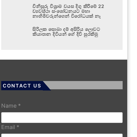
විනිසුරු විශ්‍රාම වයස දිගු කිරීමේ 22
ව්‍යවස්ථා සංශෝධනයට මහා
නාහිමිවරුන්ගෙන් විරෝධයක් නෑ
සිරිලක සොබා දම් අසිරිය ලොවට
කියාපාන දිවියන් ගේ දිවි සුරකිමු
CONTACT US
Name
*
Email
*