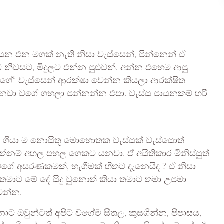
න එන මගක් නැති නිසා වැස්සෙන්, පින්නෙන් ඒ
නිවසට, මිදුලට එන්න පුළුවන්. අන්න එහෙම ආපු
ගේ” වැස්සෙන් ආරක්ෂා වෙන්න කියලා ආරක්ෂිත
නවා වගේ ගහලා පන්නන්න එපා. වැස්ස පායනකම් හරි
ගියා ම නොසිතූ මොහොතක වැස්සක් වැස්සොත්
ම් අහල පහල ගෙකට යනවා. ඒ අයිතිකාර මිනිස්සුත්
වගේ අසරණකමක්, හැගීමක් හිතට දැනෙයිද ? ඒ නිසා
මාට මේ දේ සිදු වුනොත් කියා තමාට තමා උපමා
ෙන්න.
නාට ඔවුන්ටත් අපිට වගේම සීතල, කුසගින්න, පිපාසය,