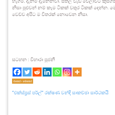
හැගීම්, දැනීම් දැනෙනවා. සීතල වැඩි වෙලාවට කුස
නිසා පුළුවන් නම් කෑම ටිකක් වතුර ටිකක් දෙන්න. 
වෙච්ච අපිට ම විතරක් නොවෙන නිසා.
සටහන : විහාරා පූජනී
එතෙර - මෙතෙර
“එක්ස්ප්‍රස් පර්ල්” රක්ෂණ වන්දි සාකච්ඡා සාර්ථකයි