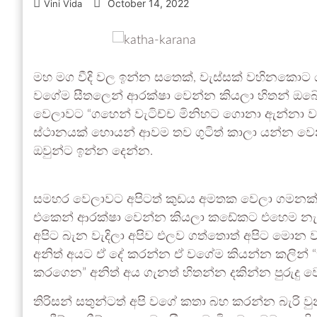
October 14, 2022
Vini Vida
මහ මග වීදි වල ඉන්න සතෙක්, වැස්සක් වහිනකොට ය
වගේම සීතලෙන් ආරක්ෂා වෙන්න කියලා හිතන් ඔබේ 
වෙලාවට “ගහෙන් වැටිච්ච මිනිහට ගොනා ඇන්නා ව
ස්ථානයක් හොයන් ආවම තව ගුටිත් කාලා යන්න වෙ
ඔවුන්ට ඉන්න දෙන්න.
සමහර වෙලාවට අපිටත් කුඩය අමතක වෙලා ගමනක් 
එකෙන් ආරක්ෂා වෙන්න කියලා කඩේකට එහෙම නැත්න
අපිට බැන වැදිලා අපිව එලව ගත්තොත් අපිට මොන 
අනිත් අයට ඒ දේ කරන්න ඒ වගේම කියන්න කලින් “ත
කරගෙන” අනිත් අය ගැනත් හිතන්න දකින්න පුරුදු ව
තිරිසන් සතුන්ටත් අපි වගේ කතා බහ කරන්න බැරි වු