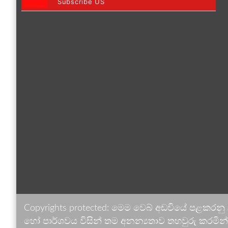
Subscribe US
Copyrights protected: මෙම වෙබ් අඩවියේ පළකරනු
හෝ පාර්ශවය විසින් තම අනන්‍යතාව තහවුරු කරමින් ඉ