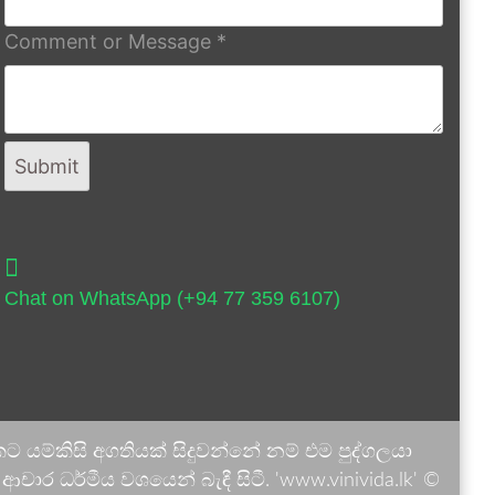
Comment or Message
*
Submit
Chat on WhatsApp (+94 77 359 6107)
 යම්කිසි අගතියක් සිදුවන්නේ නම් එම පුද්ගලයා
ාර ධර්මීය වශයෙන් බැඳී සිටී. 'www.vinivida.lk' ©