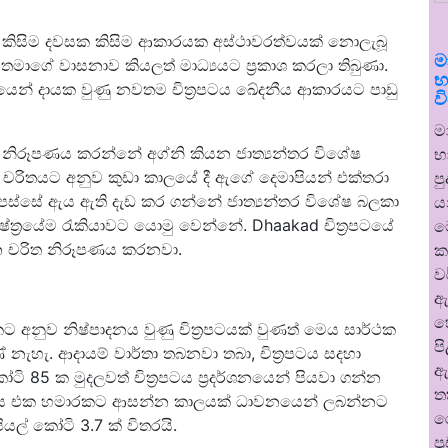
 කිසිම දවසක කිසිම ආකාරයක අස්ථාවරත්වයක් නොලැබූ
ම
 තමාගේ වාසනාව කියලත් මාධ්‍යයට ප්‍රකාශ කරලා තිබුණා.
භ
නයෙන් දායක වුණු නවතම චිත්‍රපටය ඛේදනීය ආකාරයට පාඩු
ව
ම
ඇය නිරූපණය කරන්නේ අග්නි කියන ජාත්‍යන්තර විශේෂ
භ
රිතයට අනුව කුඩා කාලයේ දී ඇගේ දෙමාපියන් එක්තරා
ප
පස්සේ ඇය ඇති දැඩ කර ගන්නේ ජාත්‍යන්තර විශේෂ බලකා
ය
ෂේත්‍රයේම රැකියාවට යොමු වෙන්නේ. Dhaakad චිත්‍රපටයේ
ම
‍රධාන චරිත නිරූපණය කරනවා.
ක
ව
ඇ
හ
අනුව නිෂ්පාදනය වුණු චිත්‍රපටයක් වුණත් මෙය සාර්ථක
ප
නැහැ. ආදායම් වාර්තා තබනවා තබා, චිත්‍රපටය සදහා
ඇ
කෝටි 85 ක මුදලවත් චිත්‍රපටය ප්‍රදර්ශනයෙන් පියවා ගන්න
ත
 මාස එක හමාරකට ආසන්න කාලයක් ධාවනයෙන් ලබන්නට
ර
පියල් කෝටි 3.7 ක් විතරයි.
ප