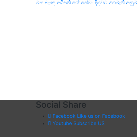
මහ බැංකු අධිපති ගේ සේවා දිගුවට අගමැති අනුම
navigation
Social Share
Facebook
Like us on Facebook
Youtube
Subscribe US