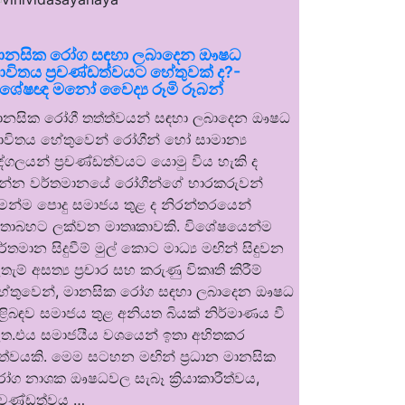
ානසික රෝග සඳහා ලබාදෙන ඖෂධ
ාවිතය ප්‍රචණ්ඩත්වයට හේතුවක් ද?-
ිශේෂඥ මනෝ වෛද්‍ය රූමි රූබන්
ානසික රෝගී තත්ත්වයන් සඳහා ලබාදෙන ඖෂධ
ාවිතය හේතුවෙන් රෝගීන් හෝ සාමාන්‍ය
ුද්ගලයන් ප්‍රචණ්ඩත්වයට යොමු විය හැකි ද
න්න වර්තමානයේ රෝගීන්ගේ භාරකරුවන්
ෙන්ම පොදු සමාජය තුළ ද නිරන්තරයෙන්
තාබහට ලක්වන මාතෘකාවකි. විශේෂයෙන්ම
ර්තමාන සිදුවීම් මුල් කොට මාධ්‍ය මඟින් සිදුවන
තැම් අසත්‍ය ප්‍රචාර සහ කරුණු විකෘති කිරීම්
ේතුවෙන්, මානසික රෝග සඳහා ලබාදෙන ඖෂධ
ිළිබඳව සමාජය තුළ අනියත බියක් නිර්මාණය වී
ත.එය සමාජයීය වශයෙන් ඉතා අහිතකර
ත්වයකි. මෙම සටහන මඟින් ප්‍රධාන මානසික
ෝග නාශක ඖෂධවල සැබෑ ක්‍රියාකාරීත්වය,
්‍රචණ්ඩත්වය …