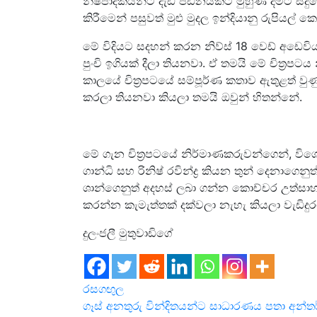
නිෂ්පාදකයින්ට දැඩි පීඩනයකට මුහුණ දීමට සිදුවේ
කිරීමෙන් පසුවත් මුළු මුදල ඉන්දියානු රුපියල
මේ විදියට ස‍දහන් කරන නිව්ස් 18 වෙඩ් අඩෙව
පුංචි ඉගියක් දීලා තියනවා. ඒ තමයි මේ චිත්‍ර
කාලයේ චිත්‍රපටයේ සම්පූර්ණ කතාව ඇතුළත් වුණ
කරලා තියනවා කියලා තමයි ඔවුන් හිතන්නේ.
මේ ගැන චිත්‍රපටයේ නිර්මාණකරුවන්ගෙන්, විශේ
ගාන්ධි සහ රිනිෂ් රවින්ද්‍ර කියන තුන් දෙනාගෙ
ශාන්ගෙනුත් අදහස් ලබා ගන්න කොච්චර උත්සාහා
කරන්න කැමැත්තක් දක්වලා නැහැ කියලා වැඩිදුර
දුලංජලී මුතුවාඩිගේ
රසගඟුල
Post
ගෑස් අනතුරු වින්දිතයන්ට සාධාරණය පතා අන්