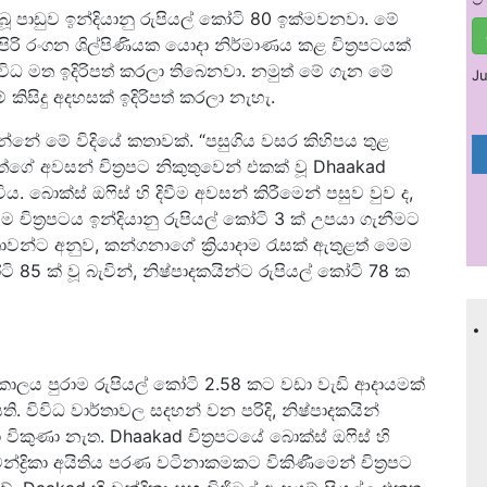
බූ පාඩුව ඉන්දියානු රුපියල් කෝටි 80 ඉක්මවනවා. මේ
රි රංගන ශිල්පිණියක යොදා නිර්මාණය කළ චිත්‍රපටයක්
විධ මත ඉදිරිපත් කරලා තිබෙනවා. නමුත් මේ ගැන මේ
Ju
කිසිදු අදහසක් ඉදිරිපත් කරලා නැහැ.
න්නේ මේ විදියේ කතාවක්. “පසුගිය වසර කිහිපය තුළ
ත්ගේ අවසන් චිත්‍රපට නිකුතුවෙන් එකක් වූ Dhaakad
ය. බොක්ස් ඔෆිස් හි දිවීම අවසන් කිරීමෙන් පසුව වුව ද,
 චිත්‍රපටය ඉන්දියානු රුපියල් කෝටි 3 ක් උපයා ගැනීමට
්තාවන්ට අනුව, කන්ගනාගේ ක්‍රියාදාම රැසක් ඇතුළත් මෙම
 85 ක් වූ බැවින්, නිෂ්පාදකයින්ට රුපියල් කෝටි 78 ක
.
ු කාලය පුරාම රුපියල් කෝටි 2.58 කට වඩා වැඩි ආදායමක්
 විවිධ වාර්තාවල සදහන් වන පරිදි, නිෂ්පාදකයින්
්වා විකුණා නැත. Dhaakad චිත්‍රපටයේ බොක්ස් ඔෆිස් හි
චන්ද්‍රිකා අයිතිය පරණ වටිනාකමකට විකිණීමෙන් චිත්‍රපට