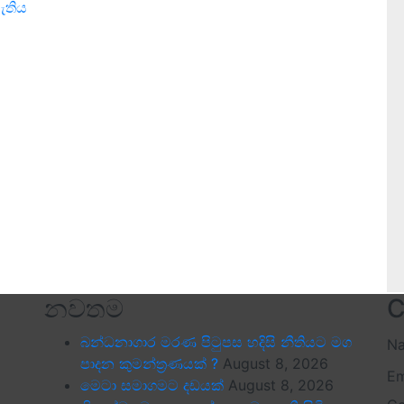
ැතිය
නවතම
C
බන්ධනාගාර මරණ පිටුපස හදිසි නීතියට මග
N
පාදන කුමන්ත්‍රණයක් ?
August 8, 2026
Em
මෙටා සමාගමට දඩයක්
August 8, 2026