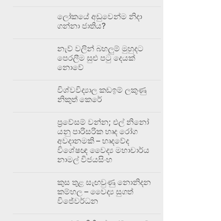
ලෝකයේ අඩුවෙන්ම නිදා
ගන්නා ජාතිය?
නැව් වලින් බහලුම් මුහුදට
පෙරලීම සුළු පටු දෙයක්
නොවේ
විශ්වවිද්‍යාල කඩඉම් ලකුණු
නිකුත් කෙරේ
ප්‍රවේසම් වන්න; එල් නිනෝ
යනු පාරිසරික හෘද රෝග
අවදානමකි – හෘදවේද
විශේෂඥ වෛද්‍ය මහාචාර්ය
නාමල් විජයසිංහ
කුස තුළ සැඟවුණු නොනිදන
කම්හල – වෛද්‍ය සුගත්
විජේවර්ධන