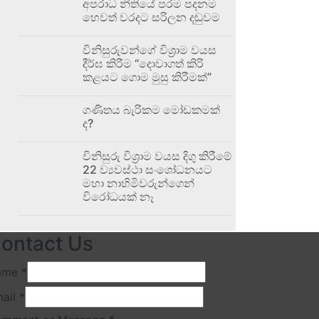
අපරාධ නීතියේ පරම පදනම
හෙවත් වරදට සරිලන දඬුවම
විනිසුරුවන්ගේ විශ්‍රාම වයස
දීර්ඝ කිරීම “දොවාගත් කිරි
කළයට ගොම මුසු කිරීමක්”
ගණිතය බැරිකම මෝඩකමක්
ද?
විනිසුරු විශ්‍රාම වයස දිගු කිරීමේ
22 ව්‍යවස්ථා සංශෝධනයට
මහා නාහිමිවරුන්ගෙන්
විරෝධයක් නෑ
ontact Us
ame
*
ail
*