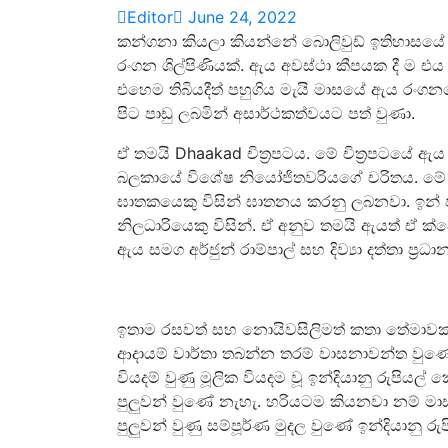
Editor
June 24, 2022
කන්ගනා කියලා කියන්නේ බොලිවුඩ් ඉතිහාසයේ
රංගන ශිල්පිණියක්. ඇය අවස්ථා කීපයක දී ම එය
එහෙම තිබියදීත් පහුගිය මැයි මාසයේ ඇය රංග
පිට පාඩු ලබමින් අසාර්ථකත්වයට පත් වුණා.
ඒ තමයි Dhaakad චිත්‍රපටය. මේ චිත්‍රපටයේ 
බලකායේ විශේෂ නියෝජිතවරියගේ චරිතය. මේ ච
ඝාතකයෙකු විසින් ඝාතනය කරනු ලබනවා. ඉන් 
නිලධාරියෙකු විසින්. ඒ අනුව තමයි ඇයත් ඒ ක්
ඇය සමග අර්ජුන් රාම්පාල් සහ දිව්‍යා දත්තා ප්
ඉතාම රසවත් සහ නොයිවසිලිමත් කතා තේමාවකට 
ආදායම් වාර්තා තබන්න තරම් වාසනාවන්ත වුණේ 
වියදම් වුණු මූලික වියදම වූ ඉන්දියානු රුපියල් 
පුලුවන් වුණේ නැහැ. හරියටම කියනවා නම්
පුලුවන් වුණු සම්පූර්ණ මුදල වුණේ ඉන්දියානු රු