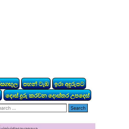
රසගඟුල
පහන් ටැඹ
ඉරා අදුරුපට
දොස් දුරු කරවන දොස්තර උපදෙස්
arch
: