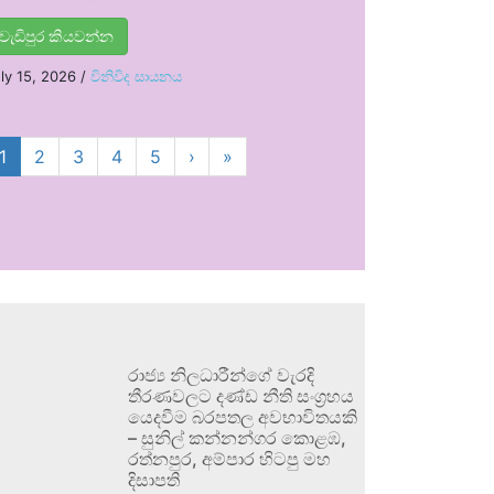
වැඩිපුර කියවන්න
ly 15, 2026
/
විනිවිද සායනය
1
2
3
4
5
›
»
රාජ්‍ය නිලධාරීන්ගේ වැරදි
තීරණවලට දණ්ඩ නීති සංග්‍රහය
යෙදවීම බරපතල අවභාවිතයකි
– සුනිල් කන්නන්ගර කොළඹ,
රත්නපුර, අම්පාර හිටපු මහ
දිසාපති