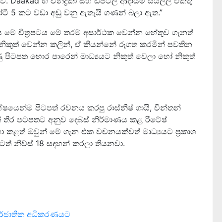
. Daakad හි චන්ද්‍රිකා සහ ඩිජිටල් ආදායම් සියල්ල එකතු
් කෝටි 5 කට වඩා අඩු වනු ඇතැයි ගණන් බලා ඇත.”
ිය මේ චිත්‍රපටය මේ තරම් අසාර්ථක වෙන්න හේතුව ගැනත්
පටය නිකුත් වෙන්න කලින්, ඒ කියන්නේ රූගත කරමින් පවතින
ු පිටපත හොර පාරෙන් මාධ්‍යයට නිකුත් වෙලා හෝ නිකුත්
ෂයෙන්ම පිටපත් රචනය කරපු රාස්නීෂ් ගායි, චින්තන්
නුත් තිර පටපතට අනුව දෙබස් නිර්මාණය කළ රිටේෂ්
 කළත් ඔවුන් මේ ගැන එක වචනයක්වත් මාධ්‍යයට ප්‍රකාශ
ටත් නිව්ස් 18 සදහන් කරලා තියනවා.
තර්ජාතික අධිකරණයට