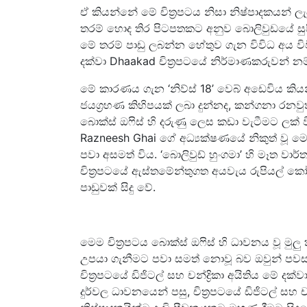
ඒ කියන්නේ මේ චිත්‍රපටය නිසා නිෂ්පාදකයන් ලැ
තරම් හොද තිර පිටපතකට අනුව බොලිවුඩයේ සුපි
මේ තරම් පාඩු ලබන්න හේතුව ගැන විවිධ අය වි
දක්වා Dhaakad චිත්‍රපටයේ නිර්මාණකරුවන් නම් 
මේ කාරණය ගැන ‘නිව්ස් 18’ වෙබ් අඩෙවිය කිය
ජයග්‍රහණ කිහිපයක් ලබා දුන්නද, කන්ගනා රනවු
බොක්ස් ඔෆිස් හි දරුණු ලෙස කඩා වැටීමට ලක් වි
Razneesh Ghai ගේ අධ්‍යක්ෂණයේ නිකුත් වූ මෙම
පවා අසමත් විය. ‘බොලිවුඩ් හුංගමා’ හි මෑත වාර
චිත්‍රපටයේ ඇස්තමේන්තුගත අයවැය රුපියල් කෝටි
පාඩුවක් සිදු වේ.
මෙම චිත්‍රපටය බොක්ස් ඔෆිස් හි ධාවනය වූ මුල
උපයා ගැනීමට පවා සමත් නොවූ බව ඔවුන් පවසති.
චිත්‍රපටයේ ඩිජිටල් සහ චන්ද්‍රිකා අයිතිය මේ දක
දුර්වල ධාවනයෙන් පසු, චිත්‍රපටයේ ඩිජිටල් සහ 