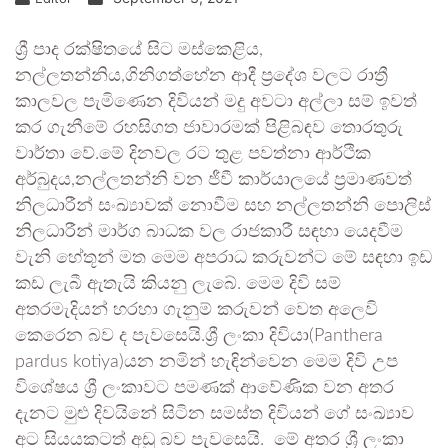
ශ්‍රී පාද රක්ෂිතයේ සිට මස්කෙළිය,
නල්ලතන්නිය,ගිනිගත්හේන ආදී ප්‍රදේශ වලට රාත්‍රී
කාලවල පැමිණෙන දිවියන් මදු අවටා අල්ලා සම් ඉවත්
කර ගැනීමේ රහසිගත ජාවාරමක් පිළිබඳව තොරතුරු
වාර්තා වේ.මේ දිනවල රට තුළ පවත්නා ආර්ථික
අර්බුදය,නල්ලතන්නි වන ජීවී කාර්යාලයේ ප්‍රමාණවත්
නිලධාරීන් සංඛ්‍යාවක් නොවීම සහ නල්ලතන්නි පොලිස්
නිලධාරීන් මාර්ග බාධක වල රාජකාරී සඳහා යෙදවීම
වැනි හේතූන් මත මෙම අපරාධ කරුවන්ට මේ සඳහා ඉඩ
කඩ ලැබී ඇතැයි කියනු ලැබේ. මෙම දිවි සම්
අතරමැදියන් හරහා ගැනුම් කරුවන් වෙත අලෙවි
කෙරෙන බව ද පැවසෙයි.ශ්‍රී ලංකා දිවියා(Panthera
pardus kotiya)යන නමින් හැඳින්වෙන මෙම දිවි උප
විශේෂය ශ්‍රී ලංකාවට පමණක් ආවේණික වන අතර
දැනට මුළු දිවයිනේ සිටින සමස්ත දිවියන් ගේ සංඛ්‍යාව
අට සියයකටත් අඩු බව පැවසෙයි. මේ අතර ශ්‍රී ලංකා