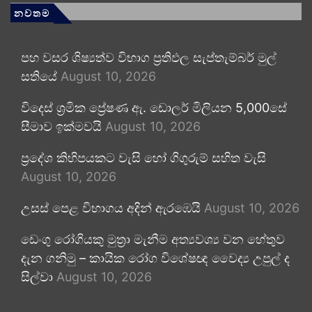
නවතම
පහ වසර ශිෂ්‍යත්ව විභාග ප්‍රතිඵල සැප්තැම්බර් මුල්
සතියේ
August 10, 2026
විදෙස් ශ්‍රමික ප්‍රේෂණ ඇ. ඩොලර් මිලියන 5,000සේ
සීමාව ඉක්මවයි
August 10, 2026
ප්‍රදේශ කිහිපයකට වැසි හෝ ගිගුරුම් සහිත වැසි
August 10, 2026
උසස් පෙළ විභාගය අදින් ඇරඹෙයි
August 10, 2026
ඩෙංගු රෝගියකු ⁣මුත්‍රා මැනීම අත්‍යවශ්‍ය වන හේතුව
දැන ගනිමු – කායික රෝග විශේෂඥ වෛද්‍ය උපුල් ද
සිල්වා
August 10, 2026