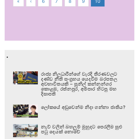
«
‹
6
7
8
9
10
.
රාජ්‍ය නිලධාරීන්ගේ වැරදි තීරණවලට
දණ්ඩ නීති සංග්‍රහය යෙදවීම බරපතල
අවභාවිතයකි – සුනිල් කන්නන්ගර
කොළඹ, රත්නපුර, අම්පාර හිටපු මහ
දිසාපති
ලෝකයේ අඩුවෙන්ම නිදා ගන්නා ජාතිය?
නැව් වලින් බහලුම් මුහුදට පෙරලීම සුළු
පටු දෙයක් නොවේ