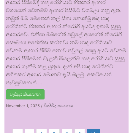
ආහාර පිසීමේදී හෘද රෝගියාට හිතකර ආහාර
වශයෙන් වෙනමම ආහාර පිසීමට වගබලා ගනු ඇත.
නමුත් ඔබ මෙතෙක් කල් සිතා නොතිබුණද හෘද
රෝගීන්ට හිතකර ආහාර නිරෝගී අයටද ඉතාම සුදුසු
ආහාරවේ. එනිසා ඔබගේත් පවුලේ අයගේත් නිරෝගී
සෞඛ්‍යය අපේක්ෂා කරනවා නම් හෘද රෝගියාට
වෙනම ආහාර පිසීම නොව පවුලේ සෙසු අයට වෙනම
ආහාර පිසීමෙන් වැළකී සියලන්ම හෘද රෝගියාට සුදුසු
ආහාර ගැනීම කළ යුතුය. දැන් අපි හෘද රෝගීන්ට
අහිතකර ආහාර මොනවාදැයි බලමු. කෙටියෙන්
පැවසුවහොත් …
වැඩිපුර කියවන්න
විනිවිද සායනය
November 1, 2025
/