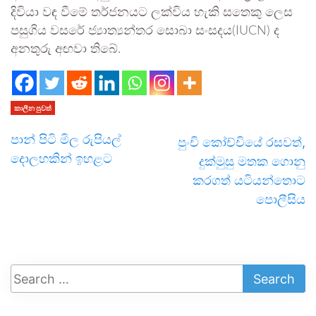
දිවියා වඳ වීමේ තර්ජනයට ලක්විය හැකි සතෙකු ලෙස
පසුගිය වසරේ ජ්‍යාත්‍යන්තර සොබා සංසදය(IUCN) ද
අනතුරු අඟවා තිබේ.
කාලීන පුවත්
පාන් පිටි මිල රුපියල්
පුංචි කෝච්චියේ රසවත්,
දොලහකින් ඉහළට
දුක්මුසු මතක ගොනු
කරගත් යටියන්තොට
පොලීසිය