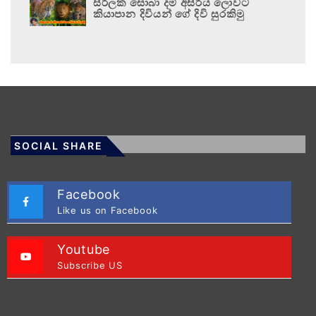
සිරිලක සොබා දම් අසිරිය ලොවට
කියාපාන දිවියන් ගේ දිවි සුරකිමු
SOCIAL SHARE
Facebook
Like us on Facebook
Youtube
Subscribe US