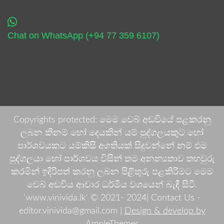
Chat on WhatsApp (+94 77 359 6107)
Copyrights protected: මෙම වෙබ් අඩවියේ පළකරනු
ලබන කිනම් හෝ දෙයකින් යම් පුද්ගලයකුට හෝ
පාර්ශවයකට යම්කිසි අගතියක් සිදුවන්නේ නම් එම
පුද්ගලයා හෝ පාර්ශවය විසින් තම අනන්‍යතාව තහවුරු
කරමින් ඉදිරිපත් කරනු ලබන පිළිතුරු පළකිරීමට මෙම
වෙබ් අඩවිය ආචාර ධර්මීය වශයෙන් බැඳී සිටී.
'www.vinivida.lk' © 2021- 2024| Contact Us -
editor.vinivida@gmail.com |
Design & develop by
AmpleThemes