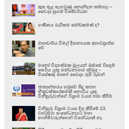
කුස තුළ සැඟවුණු නොනිදන කම්හල –
වෛද්‍ය සුගත් විජේවර්ධන
ගණිතය බැරිකම මෝඩකමක් ද?
මහාචාර්ය විමල් දිසානායක අභාවප්‍රාප්ත
වේ
මනෝ විද්‍යාත්මක මූලයන් ඔස්සේ විසඳුම්
සෙවිය යුතු බන්ධනාගාර අර්බුද –
විශේෂඥ මනෝ වෛද්‍ය රූමි රූබන්
ජාත්‍යන්තරය හමුවේ සිදු කරන
හිතුවක්කාරකමක් නොවිය යුතු
විනිසුරුවන්ගේ විශ්‍රාම වයස පමා කිරීම
විනිසුරු විශ්‍රාම වයස දිගු කිරීමේ 22
ව්‍යවස්ථා සංශෝධනයට මහා
නාහිමිවරුන්ගෙන් විරෝධයක් නෑ