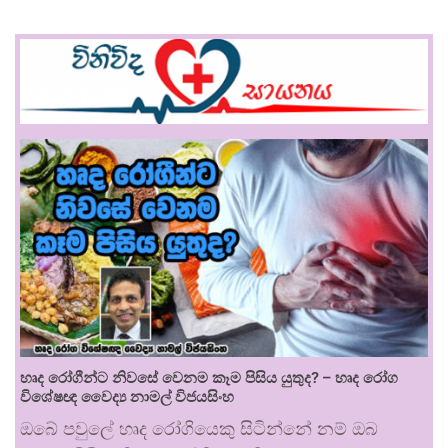
හෘද රෝගීන්ට නිවසේ වෙනම කෑම පිසිය යුතුද? – හෘද රෝග
විශේෂඥ වෛද්‍ය නාමල් විජයසිංහ
ඔබේ පවුලේ හෘද රෝගියෙකු සිටින්නේ නම් ඔබ