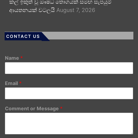
කල් ඉකුත් වූ ඖෂධ තොගයක් සමඟ සැපයුම්
ආයතනයක් වටලයි
August 7, 2026
CONTACT US
Name
*
Email
*
Comment or Message
*