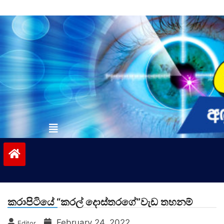
Skip
to
content
vinivida.lk
කරාපිටියේ “කරල් දොස්තරගේ”වැඩ තහනම්
February 24, 2022
Editor