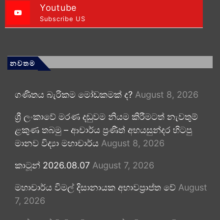
Youtube
Subscribe US
නවතම
ගණිතය බැරිකම මෝඩකමක් ද?
August 8, 2026
ශ්‍රී ලංකාවේ මරණ දඬුවම නියම කිරීමටත් නැවතුම්
ළකුණ තබමු – ආචාර්ය ප්‍රණීත් අභයසුන්දර හිටපු
මානව විද්‍යා මහාචාර්ය
August 8, 2026
කාටූන් 2026.08.07
August 7, 2026
මහාචාර්ය විමල් දිසානායක අභාවප්‍රාප්ත වේ
August
7, 2026