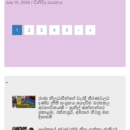
විනිවිද සායනය
July 15, 2026
/
1
2
3
4
5
›
»
.
රාජ්‍ය නිලධාරීන්ගේ වැරදි තීරණවලට
දණ්ඩ නීති සංග්‍රහය යෙදවීම බරපතල
අවභාවිතයකි – සුනිල් කන්නන්ගර
කොළඹ, රත්නපුර, අම්පාර හිටපු මහ
දිසාපති
ලෝකයේ අඩුවෙන්ම නිදා ගන්නා ජාතිය?