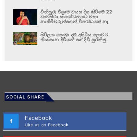
විනිසුරු විශ්‍රාම වයස දිගු කිරීමේ 22
ව්‍යවස්ථා සංශෝධනයට මහා
නාහිමිවරුන්ගෙන් විරෝධයක් නෑ
සිරිලක සොබා දම් අසිරිය ලොවට
කියාපාන දිවියන් ගේ දිවි සුරකිමු
SOCIAL SHARE
Facebook
Like us on Facebook