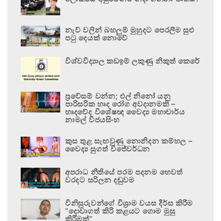
නැව් වලින් බහලුම් මුහුදට පෙරලීම සුළු
පටු දෙයක් නොවේ
විශ්වවිද්‍යාල කඩඉම් ලකුණු නිකුත් කෙරේ
ප්‍රවේසම් වන්න; එල් නිනෝ යනු
පාරිසරික හෘද රෝග අවදානමකි –
හෘදවේද විශේෂඥ වෛද්‍ය මහාචාර්ය
නාමල් විජයසිංහ
කුස තුළ සැඟවුණු නොනිදන කම්හල –
වෛද්‍ය සුගත් විජේවර්ධන
අපරාධ නීතියේ පරම පදනම හෙවත්
වරදට සරිලන දඬුවම
විනිසුරුවන්ගේ විශ්‍රාම වයස දීර්ඝ කිරීම
“දොවාගත් කිරි කළයට ගොම මුසු
කිරීමක්”