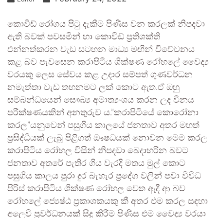
කොවිඩ් රෝගය පිටු දැකීම පිණිස වන කරලක් නිපදවා
ඇති බවක් පවසමින් හා කොවිඩ් ප්‍රතිශක්ති
එන්නත්කරන වැඩ සටහන මාධ්‍ය මඟින් විවේචනය
කළ බව පැවසෙන කරාපිටිය ශික්ෂණ රෝහලේ වෛද්‍ය
වරයකු ලෙස සේවය කළ උදාර සම්පත් ගුණවර්ධන
නමැත්තා වැඩ තහනමට ලක් කොට ඇත.ඒ ඔහු
සම්බන්ධයෙන් සෞඛ්‍ය අමාත්‍යංශය කරන ලද විනය
පරීක්ෂණයකින් අනතුරුව ය.”කරාපිටියේ කොරෝනා
කරල”යනුවෙන් පසුගිය කාලයේ ජනතාව අතර මහත්
ප්‍රසිද්ධියක් ලැබූ පිළිගත් ඖෂධයක් නොවන මෙම කරල
කරාපිටිය රෝහල විසින් නිපදවා බෙදාහරින බවට
ජනතාව අතරේ පැතිර ගිය වැරදි මතය මුල් කොට
පසුගිය කාලය පුරා දුර බැහැර ප්‍රදේශ වලින් පවා විවිධ
පිරිස් කරාපිටිය ශික්ෂණ රෝහල වෙත ඇදී ආ බව
රෝහලේ ජ්‍යෙෂ්ඨ ප්‍රකාශකයකු කී අතර එම කරල සඳහා
අලෙවි ප්‍රවර්ධනයක් සිදු කිරීම පිණිස එම වෛද්‍ය වරයා