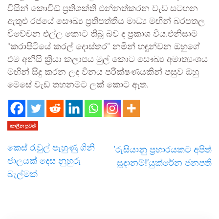
විසින් කොවිඩ් ප්‍රතිශක්ති එන්නත්කරන වැඩ සටහන
ඇතුළු රජයේ සෞඛ්‍ය ප්‍රතිපත්තිය මාධ්‍ය මඟින් බරපතල
විවේචන එල්ල කොට තිබූ බව ද ප්‍රකාශ විය.එනිසාම
“කරාපිටියේ කරල් දොස්තර” නමින් හඳුන්වන ඔහුගේ
එම අනිසි ක්‍රියා කලාපය මුල් කොට සෞඛ්‍ය අමාත්‍යංශය
මඟින් සිදු කරන ලද විනය පරීක්ෂණයකින් පසුව ඔහු
මෙසේ වැඩ තහනමට ලක් කොට ඇත.
කාලීන පුවත්
කෙස් රැවුල් පැහුණු ගිනි
‘රුසියානු ප්‍රහාරයකට අපිත්
ජාලයක් දෙස නුහුරු
සූදානම්!’යුක්රේන ජනපති
බැල්මක්