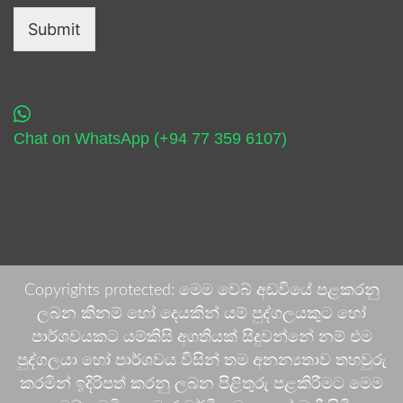
Submit
Chat on WhatsApp (+94 77 359 6107)
Copyrights protected: මෙම වෙබ් අඩවියේ පළකරනු
ලබන කිනම් හෝ දෙයකින් යම් පුද්ගලයකුට හෝ
පාර්ශවයකට යම්කිසි අගතියක් සිදුවන්නේ නම් එම
පුද්ගලයා හෝ පාර්ශවය විසින් තම අනන්‍යතාව තහවුරු
කරමින් ඉදිරිපත් කරනු ලබන පිළිතුරු පළකිරීමට මෙම