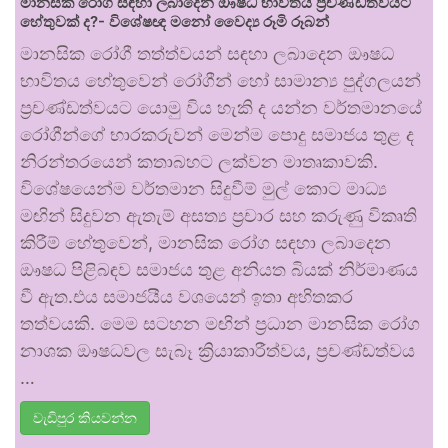
මානසික රෝග සඳහා ලබාදෙන ඖෂධ භාවිතය ප්‍රචණ්ඩත්වයට
හේතුවක් ද?- විශේෂඥ මනෝ වෛද්‍ය රූමි රූබන්
මානසික රෝගී තත්ත්වයන් සඳහා ලබාදෙන ඖෂධ
භාවිතය හේතුවෙන් රෝගීන් හෝ සාමාන්‍ය පුද්ගලයන්
ප්‍රචණ්ඩත්වයට යොමු විය හැකි ද යන්න වර්තමානයේ
රෝගීන්ගේ භාරකරුවන් මෙන්ම පොදු සමාජය තුළ ද
නිරන්තරයෙන් කතාබහට ලක්වන මාතෘකාවකි.
විශේෂයෙන්ම වර්තමාන සිදුවීම් මුල් කොට මාධ්‍ය
මඟින් සිදුවන ඇතැම් අසත්‍ය ප්‍රචාර සහ කරුණු විකෘති
කිරීම් හේතුවෙන්, මානසික රෝග සඳහා ලබාදෙන
ඖෂධ පිළිබඳව සමාජය තුළ අනියත බියක් නිර්මාණය
වී ඇත.එය සමාජයීය වශයෙන් ඉතා අහිතකර
තත්වයකි. මෙම සටහන මඟින් ප්‍රධාන මානසික රෝග
නාශක ඖෂධවල සැබෑ ක්‍රියාකාරීත්වය, ප්‍රචණ්ඩත්වය
…
වැඩිපුර කියවන්න