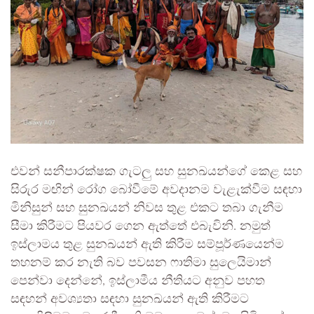
එවන් සනීපාරක්ෂක ගැටලු සහ සුනඛයන්ගේ කෙළ සහ
සිරුර මඟින් රෝග බෝවීමේ අවදානම වැළැක්වීම සඳහා
මිනිසුන් සහ සුනඛයන් නිවස තුළ එකට තබා ගැනීම
සීමා කිරීමට පියවර ගෙන ඇත්තේ එබැවිනි. නමුත්
ඉස්ලාමය තුළ සුනඛයන් ඇති කිරීම සම්පූර්ණයෙන්ම
තහනම් කර නැති බව පවසන ෆාතිමා සුලෙයිමාන්
පෙන්වා දෙන්නේ, ඉස්ලාමීය නීතියට අනුව පහත
සඳහන් අවශ්‍යතා සඳහා සුනඛයන් ඇති කිරීමට