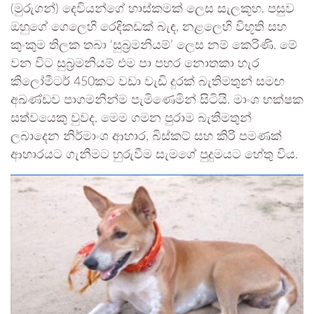
(මුරුගන්) දෙවියන්ගේ හාස්කමක් ලෙස සැලකූහ. පසුව
ඔහුගේ ගෙලෙහි රෙදිකඩක් බැඳ, නළලෙහි විභූති සහ
කුංකුම තිලක තබා ‘සුබ්‍රමනියම්’ ලෙස නම් කෙරිණි. මේ
වන විට සුබ්‍රමනියම් එම පා පහර නොතකා හැර
කිලෝමීටර් 450කට වඩා වැඩි දුරක් බැතිමතුන් සමඟ
අඛණ්ඩව පාගමනින්ම පැමිණෙමින් සිටියි. මාංශ භක්ෂක
සත්වයෙකු වුවද, මෙම ගමන පුරාම බැතිමතුන්
ලබාදෙන නිර්මාංශ ආහාර, බිස්කට් සහ කිරි පමණක්
ආහාරයට ගැනීමට හුරුවීම සැමගේ පුදුමයට හේතු විය.