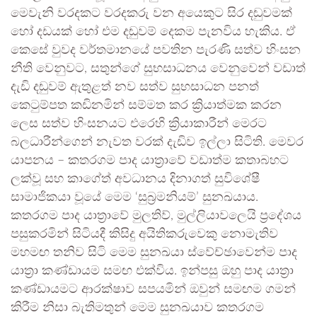
මෙවැනි වරදකට වරදකරු වන අයෙකුට සිර දඬුවමක්
හෝ දඩයක් හෝ එම දඬුවම් දෙකම පැනවිය හැකිය. ඒ
කෙසේ වුවද වර්තමානයේ පවතින පැරණි සත්ව හිංසන
නීති වෙනුවට, සතුන්ගේ සුභසාධනය වෙනුවෙන් වඩාත්
දැඩි දඬුවම් ඇතුළත් නව සත්ව සුභසාධන පනත්
කෙටුම්පත කඩිනමින් සම්මත කර ක්‍රියාත්මක කරන
ලෙස සත්ව හිංසනයට එරෙහි ක්‍රියාකාරීන් මෙරට
බලධාරීන්ගෙන් නැවත වරක් දැඩිව ඉල්ලා සිටිති. මෙවර
යාපනය – කතරගම පාද යාත්‍රාවේ වඩාත්ම කතාබහට
ලක්වූ සහ කාගේත් අවධානය දිනාගත් සුවිශේෂී
සාමාජිකයා වූයේ මෙම ‘සුබ්‍රමනියම්’ සුනඛයාය.
කතරගම පාද යාත්‍රාවේ මුලතිව්, මුල්ලියාවලෙයි ප්‍රදේශය
පසුකරමින් සිටියදී කිසිදු අයිතිකරුවෙකු නොමැතිව
මහමඟ තනිව සිටි මෙම සුනඛයා ස්වේච්ඡාවෙන්ම පාද
යාත්‍රා කණ්ඩායම සමඟ එක්විය. ඉන්පසු ඔහු පාද යාත්‍රා
කණ්ඩායමට ආරක්ෂාව සපයමින් ඔවුන් සමඟම ගමන්
කිරීම නිසා බැතිමතුන් මෙම සුනඛයාව කතරගම