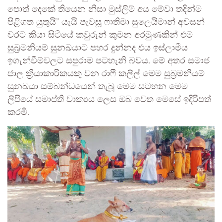
පොත් දෙකේ තියෙන නිසා මුස්ලිම් අය මේවා තදින්ම
පිළිගත යුතුයි” යැයි පැවසූ ෆාතිමා සුලෙයිමාන් අවසන්
වරට කියා සිටියේ කවුරුන් කුමන අරමුණකින් එම
සුබ්‍රමනියම් සුනඛයාට පහර දුන්නද එය ඉස්ලාමීය
ඉගැන්වීම්වලට සපුරාම පටහැනි බවය. මේ අතර සමාජ
ජාල ක්‍රියාකාරිකයකු වන රාෆී කලීල් මෙම සුබ්‍රමනියම්
සුනඛයා සම්බන්ධයෙන් තැබූ මෙම සටහන මෙම
ලිපියේ සමාප්ති වාක්‍යය ලෙස ඔබ වෙත මෙසේ ඉදිරිපත්
කරමි.