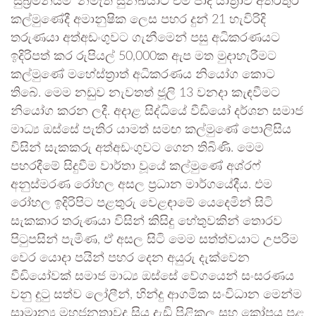
‘සුබ්‍රමනියම්’ නමැති සුනඛයාට එම පාද යාත්‍රාව අතරතුර
කල්මුණේදී අමානුෂික ලෙස පහර දුන් 21 හැවිරිදි
තරුණයා අත්අඩංගුවට ගැනීමෙන් පසු අධිකරණයට
ඉදිරිපත් කර රුපියල් 50,000ක ඇප මත මුදාහැරීමට
කල්මුණේ මහේස්ත්‍රාත් අධිකරණය නියෝග කොට
තිබේ. මෙම නඩුව නැවතත් ජූලි 13 වනදා කැඳවීමට
නියෝග කරන ලදී. අදාළ සිද්ධියේ වීඩියෝ දර්ශන සමාජ
මාධ්‍ය ඔස්සේ පැතිර යාමත් සමඟ කල්මුණේ පොලිසිය
විසින් සැකකරු අත්අඩංගුවට ගෙන තිබිණි. මෙම
පහරදීමේ සිදුවීම වාර්තා වූයේ කල්මුණේ අශ්රෆ්
අනුස්මරණ රෝහල අසල ප්‍රධාන මාර්ගයේදීය. එම
රෝහල ඉදිරිපිට පළතුරු වෙළඳාමේ යෙදෙමින් සිටි
සැකකාර තරුණයා විසින් කිසිදු හේතුවකින් තොරව
පිටුපසින් පැමිණ, ඒ අසල සිටි මෙම සත්ත්වයාට උපරිම
වෙර යොදා පයින් පහර දෙන අයුරු දැක්වෙන
වීඩියෝවක් සමාජ මාධ්‍ය ඔස්සේ වේගයෙන් සංසරණය
වනු දුටු සත්ව ලෝලීන්, හින්දු ආගමික සංවිධාන මෙන්ම
සාමාන්‍ය මහජනතාවද සිය දැඩි පිළිකුල සහ කෝපය පළ