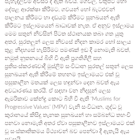
පැහැදිලිවම අවසර දී ඇති බවය. ගෙවල්, වතුපිටි හෝ
දේපළ ආරක්ෂා කිරීමට, ගවයන් හෝ බැටළුවන්
පාලනය කිරීමට හා දඩයම් කිරීමට සුනඛයන් ඇති
කිරීමට ඉස්ලාමයෙන් බාධාවක් නැත. ඒ අනුව ඉස්ලාමය
මෙම සතුන් නිවසින් පිටත ස්ථානයක තබා ගත යුතු
අතර, සුරතලුන් ලෙස නිවසේ නිදන කාමර හෝ සාලය
තුළ නිදහසේ හැසිරීමට පමණක් ඉඩ දී නොමැති බවත්,
නමුත් නූතනයේ බිහි වී ඇති ප්‍රගතිශීලී සහ
ප්‍රතිසංස්කරණවාදී මුස්ලිම් සංවිධාන සුරතල් සතුන් ලෙස
සුනඛයන් ඇති කිරීමේ තහනම ඉස්ලාමයට එක් වූ
පසුකාලීන මතයක් ලෙස හඳුන්වා දෙන බවත් ඇය
අවධාරණය කරයි. ඒ සඳහා වන නිදසුන් ලෙස
ඇමරිකාව කේන්ද්‍ර කොට බිහි වී ඇති ‘Muslims for
Progressive Values’ (MPV) වැනි සංවිධාන, ශුද්ධ වූ
කුරානයේ කිසිදු තැනක සුනඛයන් හා සම්බන්ධ තහංචි
පනවා නොමැති අතර ඒවා පසුකාලීනව ඉස්ලාමයට එක්
වූ සංස්කෘතිකමය මිථ්‍යාවන් බව පෙන්වා දී ඇතැයි ඇය
පවසයි.