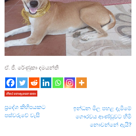
ඒ. ජී. රේණුකා දමයන්ති
නිතර නොඇසෙන කතා
ප්‍රදේශ කිහිපයකට
ඉන්ධන මිල පහළ දැමීමේ
පස්වරුවේ වැසි
ගෞරවය ආණ්ඩුවට හිමි
නොවන්නේ ඇයි?