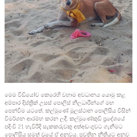
මෙම වීඩියෝව කෙරෙහි වහාම අවධානය යොමු කළ
අම්පාර දිස්ත්‍රික් උසස් පොලිස් නිලධාරීන්ගේ මඟ
පෙන්වීම යටතේ, කල්මුණේ මූලස්ථාන පොලීසිය විසින්
විමර්ශන ආරම්භ කරන ලදී. කල්මුණේකුඩි ප්‍රදේශයේ
පදිංචි 21 හැවිරිදි සැකකරුවකු අත්අඩංගුවට ගැනීමට
පොලිසිය සමත් වූයේ ඒ අනුවය. පවතින නීතියට අනුව