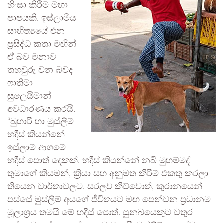
හිංසා කිරීම මහා
පාපයකි. ඉස්ලාමීය
සාහිත්‍යයේ එන
ප්‍රසිද්ධ කතා මඟින්
ඒ බව මනාව
තහවුරු වන බවද
ෆාතිමා
සුලෙයිමාන්
අවධාරණය කරයි.
“බුහාරි හා මුස්ලිම්
හදීස් කියන්නේ
ඉස්ලාම් ආගමේ
හදීස් පොත් දෙකක්. හදීස් කියන්නේ නබි මුහම්මද්
තුමාගේ කියමන්, ක්‍රියා සහ අනුමත කිරීම් එකතු කරලා
තියෙන වාර්තාවලට. සරලව කිව්වොත්, කුරානයෙන්
පස්සේ මුස්ලිම් අයගේ ජීවිතයට මඟ පෙන්වන ප්‍රධානම
මූලාශ්‍රය තමයි මේ හදීස් පොත්. සුනඛයෙකුට වතුර