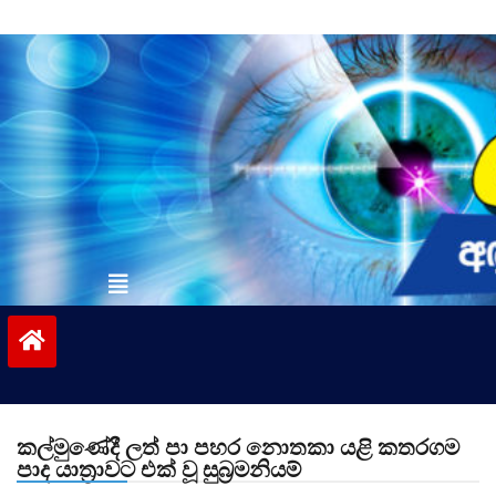
Skip
to
content
vinivida.lk
කල්මුණේදී ලත් පා පහර නොතකා යළි කතරගම
පාද යාත්‍රාවට එක් වූ සුබ්‍රමනියම්