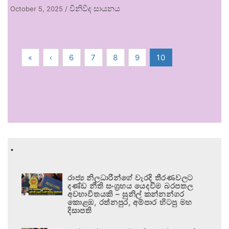
විනිවිද සායනය
October 5, 2025
/
«
‹
6
7
8
9
10
.
රාජ්‍ය නිලධාරීන්ගේ වැරදි තීරණවලට
දණ්ඩ නීති සංග්‍රහය යෙදවීම බරපතල
අවභාවිතයකි – සුනිල් කන්නන්ගර
කොළඹ, රත්නපුර, අම්පාර හිටපු මහ
දිසාපති