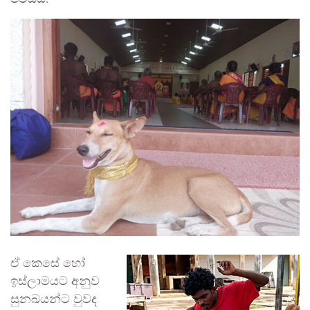
ඒ කෙසේ හෝ
ඉස්ලාමයට අනුව
සුනඛයන්ට වුවද