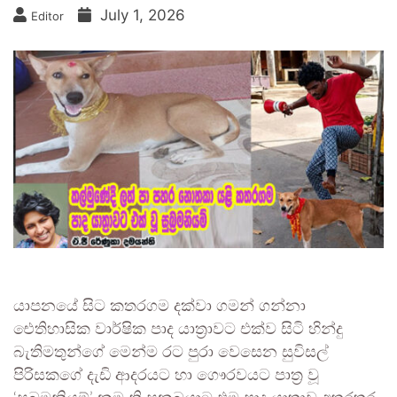
July 1, 2026
Editor
යාපනයේ සිට කතරගම දක්වා ගමන් ගන්නා
ඓතිහාසික වාර්ෂික පාද යාත්‍රාවට එක්ව සිටි හින්දු
බැතිමතුන්ගේ මෙන්ම රට පුරා වෙසෙන සුවිසල්
පිරිසකගේ දැඩි ආදරයට හා ගෞරවයට පාත්‍ර වූ