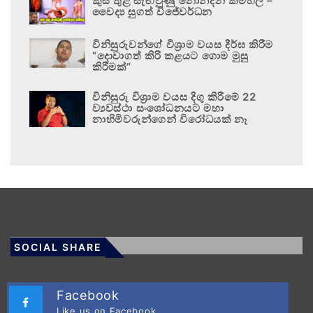
කුස තුළ සැඟවුණු නොනිදන කම්හල –
වෛද්‍ය සුගත් විජේවර්ධන
විනිසුරුවන්ගේ විශ්‍රාම වයස දීර්ඝ කිරීම
“දොවාගත් කිරි කළයට ගොම මුසු
කිරීමක්”
විනිසුරු විශ්‍රාම වයස දිගු කිරීමේ 22
ව්‍යවස්ථා සංශෝධනයට මහා
නාහිමිවරුන්ගෙන් විරෝධයක් නෑ
SOCIAL SHARE
Facebook
Like us on Facebook