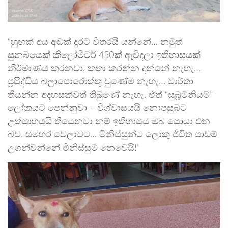
“හුඟක් අය අඩක් දුරට විතරයි යන්නේ… නමුත්
සුනඛයෙක් කිලෝමීටර් 450ක් ඇවිදලා ඉතිහාසයක්
නිර්මාණය කරනවා. කතා කරන්න දන්නේ නැහැ…
ප්‍රසිද්ධිය බලාපොරොත්තු වුණේම නැහැ… වාර්තා
තියන්න අදහසක්වත් තිබුණේ නැහැ. ඒත් “සුබ්‍රමනියම්”
ලෝකයට පෙන්නුවා – විශ්වාසයයි නොපසුබට
උත්සාහයයි තියෙනවා නම් ඉතිහාසය ඔබ සොයා එන
බව. සමහර වෙලාවට… මිනිස්සුන්ට ලොකු ජීවිත පාඩම්
උගන්වන්නේ මිනිස්සුම නෙවෙයි!”