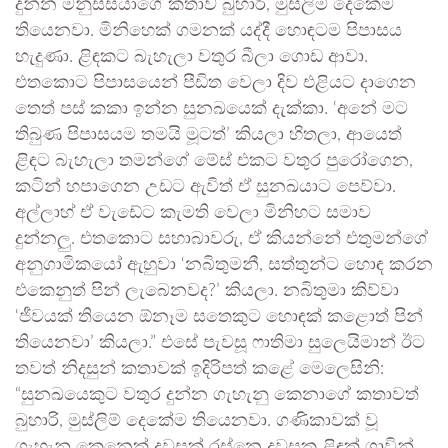
දුන්න මනුස්සයාගේ කතාව බුහාරි, මුස්ලිම් දෙකේම
තියෙනවා. මිනිහෙක් ගමනක් යද්දී හොඳටම පිපාසය
හැදුණා. ළිඳකට බැහැලා වතුර බීලා ගොඩ ආවා.
එතකොට පිපාසයෙන් පීඩිත වෙලා දිව එළියට දාගෙන
තෙත් පස් කකා ඉන්න සුනඛයෙක් දැක්කා. ‘අනේ මට
තිබුණ පිපාසයම තමයි මූටත්’ කියලා හිතලා, ආයෙත්
ළිඳට බැහැලා තමන්ගේ මේස් එකට වතුර පුරෝගෙන,
කටින් හපාගෙන උඩට ඇවිත් ඒ සුනඛයාට පෙව්වා.
අල්ලාහ් ඒ වැඩේට කැමති වෙලා මිනිහට සමාව
දුන්නලු. එතකොට සහාබාවරු, ඒ කියන්නේ එතුමන්ගේ
අනුගාමිකයෝ ඇහුවා ‘නබිතුමනී, සත්තුන්ට හොඳ කරන
එකෙනුත් පින් ලැබෙනවද?’ කියලා. නබිතුමා කිව්වා
‘ජීවයක් තියෙන ඕනෑම සතෙකුට හොඳක් කළොත් පින්
තියෙනවා’ කියලා.” එසේ පැවසූ ෆාතිමා සුලෙයිමාන් ඊට
තවත් නිදසුන් කතාවක් ඉදිරිපත් කළේ මෙලෙසිනි:
“සුනඛයෙකුට වතුර දුන්න ගැහැනු කෙනාගේ කතාවත්
බුහාරි, මුස්ලිම් දෙකේම තියෙනවා. ගණිකාවක් වූ
ගැහැනු කෙනෙක් දවසක් රස්නෙ දවසක ළිඳක් ගාවින්