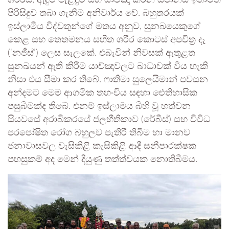
පිරිසිදුව තබා ගැනීම අනිවාර්ය වේ. බහුතරයක්
ඉස්ලාමීය විද්වතුන්ගේ මතය අනුව, සුනඛයෙකුගේ
කෙළ සහ තෙතමනය සහිත ශරීර කොටස් අපවිත්‍ර දෑ
(‘නජීස්’) ලෙස සැලකේ. එබැවින් නිවසක් ඇතුළත
සුනඛයන් ඇති කිරීම යාච්ඤාවලට බාධාවක් විය හැකි
නිසා එය සීමා කර තිබේ. ෆාතිමා සුලෙයිමාන් පවසන
අන්දමට මෙම ආගමික තහංචිය සඳහා ඓතිහාසික
පසුබිමක්ද තිබේ. එනම් ඉස්ලාමය බිහි වූ හත්වන
සියවසේ අරාබිකරයේ ජලභීතිකාව (රේබීස්) සහ විවිධ
පරපෝෂිත රෝග බහුලව පැතිරී තිබීම හා මානව
ජනාවාසවල වැසිකිළි කැසිකිළි ආදී සනීපාරක්ෂක
පහසුකම් අද මෙන් දියුණු තත්ත්වයක නොතිබීමය.