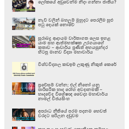
ලෝකයේ අඩුවෙන්ම නිදා ගන්නා ජාතිය?
නැව් වලින් බහලුම් මුහුදට පෙරලීම සුළු
පටු දෙයක් නොවේ
සුරාබදු ආදායම වාර්තාගත ලෙස ඉහළ
යාම සහ ආත්මභක්ෂක උරගයාගේ
කතාව – ආචාර්ය ප්‍රණීත් අභයසුන්දර
හිටපු මානව විද්‍යා මහාචාර්ය
විශ්වවිද්‍යාල කඩඉම් ලකුණු නිකුත් කෙරේ
ප්‍රවේසම් වන්න; එල් නිනෝ යනු
පාරිසරික හෘද රෝග අවදානමකි –
හෘදවේද විශේෂඥ වෛද්‍ය මහාචාර්ය
නාමල් විජයසිංහ
අපරාධ නීතියේ පරම පදනම හෙවත්
වරදට සරිලන දඬුවම