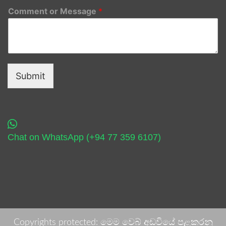
Comment or Message
*
Submit
Chat on WhatsApp (+94 77 359 6107)
Copyrights protected: මෙම වෙබ් අඩවියේ පළකරනු