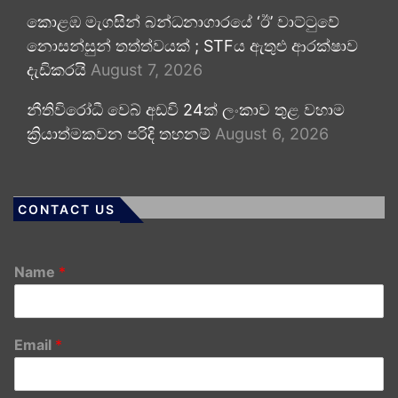
කොළඹ මැගසින් බන්ධනාගාරයේ ‘ඊ’ වාට්ටුවේ
නොසන්සුන් තත්ත්වයක් ; STFය ඇතුළු ආරක්ෂාව
දැඩිකරයි
August 7, 2026
නීතිවිරෝධී වෙබ් අඩවි 24ක් ලංකාව තුළ වහාම
ක්‍රියාත්මකවන පරිදි තහනම්
August 6, 2026
CONTACT US
Name
*
Email
*