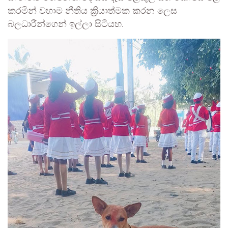
කරමින් වහාම නීතිය ක්‍රියාත්මක කරන ලෙස
බලධාරීන්ගෙන් ඉල්ලා සිටියහ.