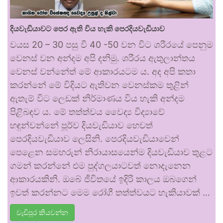
දියවැඩියාවට පෙර ඇති විය හැකි පෙරදියවැඩියාව
වයස 20 – 30 පසු වී 40 -50 වන විට ශරීරයේ පෙනුම
වෙනස් වන අන්දම අපි දනිමු. ශරීරය ඇතුලාන්තය
වෙනස් වන්නේත් මේ ආකාරයටම ය. අද අපි කතා
කරන්නේ මේ විදියට ඇතිවන වෙනස්කම තුළින්
ඇතැම් විට ලෙඩක් නිර්මාණය විය හැකි අන්දම
පිළිබඳව ය. මේ තත්ත්වය වෛද්‍ය විද්‍යාවේ
හඳුන්වන්නේ පූර්ව දියවැඩියාව හෙවත්
පෙරදියවැඩියාව ලෙසිනි. පෙරදියවැඩියාවෙන්
පෙළෙන සමහරුන් නිරායාසයෙන්ම දියවැඩියාව තුළට
ගමන් කරන්නේ එම පුද්ගලයාටවත් නොදැනෙන
ආකාරයකිනි. ඔබේ ජීවිතයේ ඉදිරි කාලය ඔබගෙන්
ඉවත් කරන්නට මෙම රෝගී තත්ත්වයට හැකියාවක් …
වැඩිපුර කියවන්න