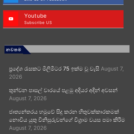
Youtube
Subscribe US
නවතම
ප්‍රදේශ රැසකට මිලිමීටර 75 ඉක්ම වූ වැසි
August 7,
2026
තුන්වන පාසල් වාරයේ පළමු අදියර අදින් අවසන්
August 7, 2026
ජාත්‍යන්තරය හමුවේ සිදු කරන හිතුවක්කාරකමක්
නොවිය යුතු විනිසුරුවන්ගේ විශ්‍රාම වයස පමා කිරීම
August 7, 2026