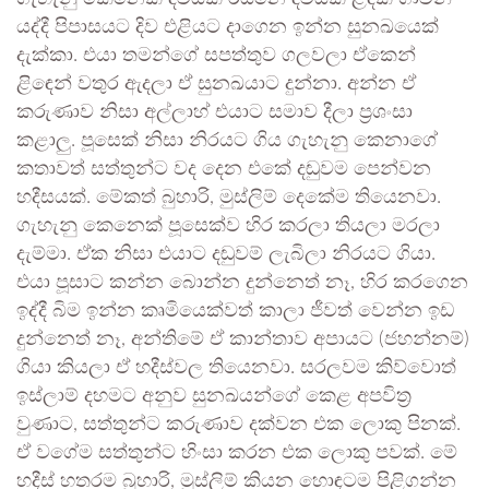
යද්දී පිපාසයට දිව එළියට දාගෙන ඉන්න සුනඛයෙක්
දැක්කා. එයා තමන්ගේ සපත්තුව ගලවලා ඒකෙන්
ළිඳෙන් වතුර ඇදලා ඒ සුනඛයාට දුන්නා. අන්න ඒ
කරුණාව නිසා අල්ලාහ් එයාට සමාව දීලා ප්‍රශංසා
කළාලු. පූසෙක් නිසා නිරයට ගිය ගැහැනු කෙනාගේ
කතාවත් සත්තුන්ට වද දෙන එකේ දඬුවම පෙන්වන
හදීසයක්. මේකත් බුහාරි, මුස්ලිම් දෙකේම තියෙනවා.
ගැහැනු කෙනෙක් පූසෙක්ව හිර කරලා තියලා මරලා
දැම්මා. ඒක නිසා එයාට දඬුවම් ලැබිලා නිරයට ගියා.
එයා පූසාට කන්න බොන්න දුන්නෙත් නෑ, හිර කරගෙන
ඉද්දී බිම ඉන්න කෘමියෙක්වත් කාලා ජීවත් වෙන්න ඉඩ
දුන්නෙත් නෑ, අන්තිමේ ඒ කාන්තාව අපායට (ජහන්නම්)
ගියා කියලා ඒ හදීස්වල තියෙනවා. සරලවම කිව්වොත්
ඉස්ලාම් දහමට අනුව සුනඛයන්ගේ කෙළ අපවිත්‍ර
වුණාට, සත්තුන්ට කරුණාව දක්වන එක ලොකු පිනක්.
ඒ වගේම සත්තුන්ට හිංසා කරන එක ලොකු පවක්. මේ
හදීස් හතරම බුහාරි, මුස්ලිම් කියන හොඳටම පිළිගන්න