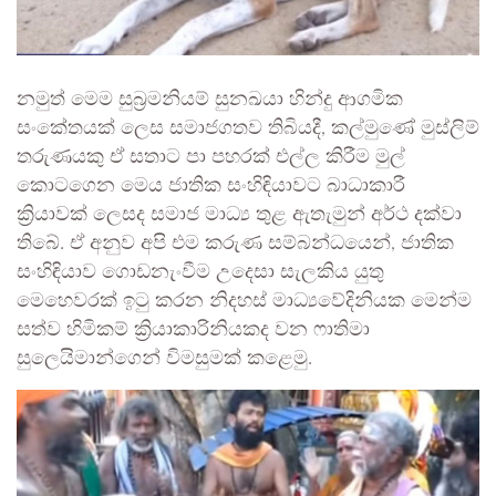
නමුත් මෙම සුබ්‍රමනියම් සුනඛයා හින්දු ආගමික
සංකේතයක් ලෙස සමාජගතව තිබියදී, කල්මුණේ මුස්ලිම්
තරුණයකු ඒ සතාට පා පහරක් එල්ල කිරීම මුල්
කොටගෙන මෙය ජාතික සංහිඳියාවට බාධාකාරී
ක්‍රියාවක් ලෙසද සමාජ මාධ්‍ය තුළ ඇතැමුන් අර්ථ දක්වා
තිබේ. ඒ අනුව අපි එම කරුණ සම්බන්ධයෙන්, ජාතික
සංහිඳියාව ගොඩනැංවීම උදෙසා සැලකිය යුතු
මෙහෙවරක් ඉටු කරන නිදහස් මාධ්‍යවේදිනියක මෙන්ම
සත්ව හිමිකම් ක්‍රියාකාරිනියකද වන ෆාතිමා
සුලෙයිමාන්ගෙන් විමසුමක් කළෙමු.