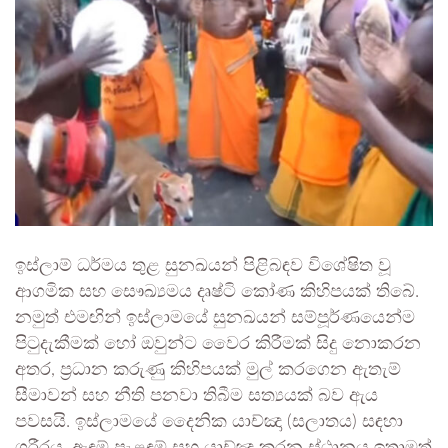
ඉස්ලාම් ධර්මය තුළ සුනඛයන් පිළිබඳව විශේෂිත වූ
ආගමික සහ සෞඛ්‍යමය දෘෂ්ටි කෝණ කිහිපයක් තිබේ.
නමුත් එමඟින් ඉස්ලාමයේ සුනඛයන් සම්පූර්ණයෙන්ම
පිටුදැකීමක් හෝ ඔවුන්ට වෛර කිරීමක් සිදු නොකරන
අතර, ප්‍රධාන කරුණු කිහිපයක් මුල් කරගෙන ඇතැම්
සීමාවන් සහ නීති පනවා තිබීම සත්‍යයක් බව ඇය
පවසයි. ඉස්ලාමයේ දෛනික යාච්ඤා (සලාතය) සඳහා
ශරීරය, ඇඳුම් පැළඳුම් සහ යාච්ඤා කරන ස්ථානය ඉතාමත්