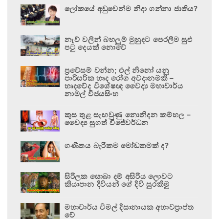
ලෝකයේ අඩුවෙන්ම නිදා ගන්නා ජාතිය?
නැව් වලින් බහලුම් මුහුදට පෙරලීම සුළු
පටු දෙයක් නොවේ
ප්‍රවේසම් වන්න; එල් නිනෝ යනු
පාරිසරික හෘද රෝග අවදානමකි –
හෘදවේද විශේෂඥ වෛද්‍ය මහාචාර්ය
නාමල් විජයසිංහ
කුස තුළ සැඟවුණු නොනිදන කම්හල –
වෛද්‍ය සුගත් විජේවර්ධන
ගණිතය බැරිකම මෝඩකමක් ද?
සිරිලක සොබා දම් අසිරිය ලොවට
කියාපාන දිවියන් ගේ දිවි සුරකිමු
මහාචාර්ය විමල් දිසානායක අභාවප්‍රාප්ත
වේ