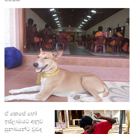
ඒ කෙසේ හෝ
ඉස්ලාමයට අනුව
සුනඛයන්ට වුවද