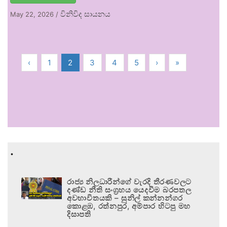
විනිවිද සායනය
May 22, 2026
/
‹
1
2
3
4
5
›
»
.
රාජ්‍ය නිලධාරීන්ගේ වැරදි තීරණවලට
දණ්ඩ නීති සංග්‍රහය යෙදවීම බරපතල
අවභාවිතයකි – සුනිල් කන්නන්ගර
කොළඹ, රත්නපුර, අම්පාර හිටපු මහ
දිසාපති