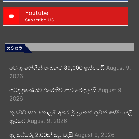
Youtube
Subscribe US
නවතම
ඩෙංගු රෝගීන් සංඛ්‍යාව 89,000 ඉක්මවයි
August 9,
2026
ශබ්ද දූෂණයට එරෙහිව නව රෙගුලාසි
August 9,
2026
කුවේට් සහ කොළඹ අතර ශ්‍රී ලංකන් ගුවන් සේවා යළි
ඇරඹේ
August 9, 2026
අද පස්වරු 2.00න් පසු වැසි
August 9, 2026