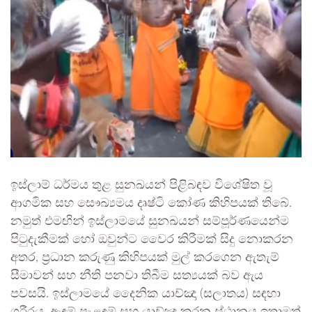
ඉස්ලාම් ධර්මය තුළ සුනඛයන් පිළිබඳව විශේෂිත වූ
ආගමික සහ සෞඛ්‍යමය දෘෂ්ටි කෝණ කිහිපයක් තිබේ.
නමුත් එමඟින් ඉස්ලාමයේ සුනඛයන් සම්පූර්ණයෙන්ම
පිටුදැකීමක් හෝ ඔවුන්ට වෛර කිරීමක් සිදු නොකරන
අතර, ප්‍රධාන කරුණු කිහිපයක් මුල් කරගෙන ඇතැම්
සීමාවන් සහ නීති පනවා තිබීම සත්‍යයක් බව ඇය
පවසයි. ඉස්ලාමයේ දෛනික යාච්ඤා (සලාතය) සඳහා
ශරීරය, ඇඳුම් පැළඳුම් සහ යාච්ඤා කරන ස්ථානය ඉතාමත්