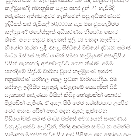
‘සුබ්‍රමනියම්’ නමැති සුනඛයාට එම පාද යාත්‍රාව අතරතුර
කල්මුණේදී අමානුෂික ලෙස පහර දුන් 21 හැවිරිදි
තරුණයා අත්අඩංගුවට ගැනීමෙන් පසු අධිකරණයට
ඉදිරිපත් කර රුපියල් 50,000ක ඇප මත මුදාහැරීමට
කල්මුණේ මහේස්ත්‍රාත් අධිකරණය නියෝග කොට
තිබේ. මෙම නඩුව නැවතත් ජූලි 13 වනදා කැඳවීමට
නියෝග කරන ලදී. අදාළ සිද්ධියේ වීඩියෝ දර්ශන සමාජ
මාධ්‍ය ඔස්සේ පැතිර යාමත් සමඟ කල්මුණේ පොලිසිය
විසින් සැකකරු අත්අඩංගුවට ගෙන තිබිණි. මෙම
පහරදීමේ සිදුවීම වාර්තා වූයේ කල්මුණේ අශ්රෆ්
අනුස්මරණ රෝහල අසල ප්‍රධාන මාර්ගයේදීය. එම
රෝහල ඉදිරිපිට පළතුරු වෙළඳාමේ යෙදෙමින් සිටි
සැකකාර තරුණයා විසින් කිසිදු හේතුවකින් තොරව
පිටුපසින් පැමිණ, ඒ අසල සිටි මෙම සත්ත්වයාට උපරිම
වෙර යොදා පයින් පහර දෙන අයුරු දැක්වෙන
වීඩියෝවක් සමාජ මාධ්‍ය ඔස්සේ වේගයෙන් සංසරණය
වනු දුටු සත්ව ලෝලීන්, හින්දු ආගමික සංවිධාන මෙන්ම
සාමාන්‍ය මහජනතාවද සිය දැඩි පිළිකුල සහ කෝපය පළ