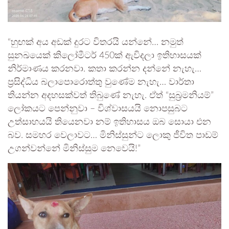
“හුඟක් අය අඩක් දුරට විතරයි යන්නේ… නමුත්
සුනඛයෙක් කිලෝමීටර් 450ක් ඇවිදලා ඉතිහාසයක්
නිර්මාණය කරනවා. කතා කරන්න දන්නේ නැහැ…
ප්‍රසිද්ධිය බලාපොරොත්තු වුණේම නැහැ… වාර්තා
තියන්න අදහසක්වත් තිබුණේ නැහැ. ඒත් “සුබ්‍රමනියම්”
ලෝකයට පෙන්නුවා – විශ්වාසයයි නොපසුබට
උත්සාහයයි තියෙනවා නම් ඉතිහාසය ඔබ සොයා එන
බව. සමහර වෙලාවට… මිනිස්සුන්ට ලොකු ජීවිත පාඩම්
උගන්වන්නේ මිනිස්සුම නෙවෙයි!”