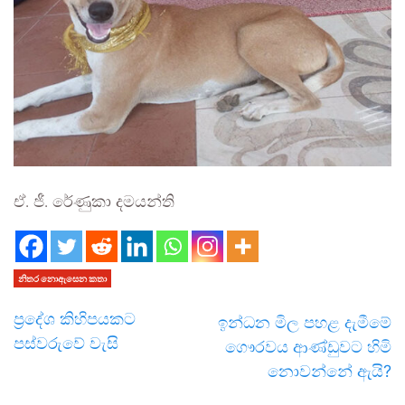
ඒ. ජී. රේණුකා දමයන්ති
නිතර නොඇසෙන කතා
ප්‍රදේශ කිහිපයකට
ඉන්ධන මිල පහළ දැමීමේ
පස්වරුවේ වැසි
ගෞරවය ආණ්ඩුවට හිමි
නොවන්නේ ඇයි?