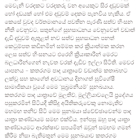
මෙවැනි වරදකට වරදකරු වන අයෙකුට සිර දඬුවමක්
හෝ දඩයක් හෝ එම දඬුවම් දෙකම පැනවිය හැකිය. ඒ
කෙසේ වුවද වර්තමානයේ පවතින පැරණි සත්ව හිංසන
නීති වෙනුවට, සතුන්ගේ සුභසාධනය වෙනුවෙන් වඩාත්
දැඩි දඬුවම් ඇතුළත් නව සත්ව සුභසාධන පනත්
කෙටුම්පත කඩිනමින් සම්මත කර ක්‍රියාත්මක කරන
ලෙස සත්ව හිංසනයට එරෙහි ක්‍රියාකාරීන් මෙරට
බලධාරීන්ගෙන් නැවත වරක් දැඩිව ඉල්ලා සිටිති. මෙවර
යාපනය – කතරගම පාද යාත්‍රාවේ වඩාත්ම කතාබහට
ලක්වූ සහ කාගේත් අවධානය දිනාගත් සුවිශේෂී
සාමාජිකයා වූයේ මෙම ‘සුබ්‍රමනියම්’ සුනඛයාය.
කතරගම පාද යාත්‍රාවේ මුලතිව්, මුල්ලියාවලෙයි ප්‍රදේශය
පසුකරමින් සිටියදී කිසිදු අයිතිකරුවෙකු නොමැතිව
මහමඟ තනිව සිටි මෙම සුනඛයා ස්වේච්ඡාවෙන්ම පාද
යාත්‍රා කණ්ඩායම සමඟ එක්විය. ඉන්පසු ඔහු පාද යාත්‍රා
කණ්ඩායමට ආරක්ෂාව සපයමින් ඔවුන් සමඟම ගමන්
කිරීම නිසා බැතිමතුන් මෙම සුනඛයාව කතරගම