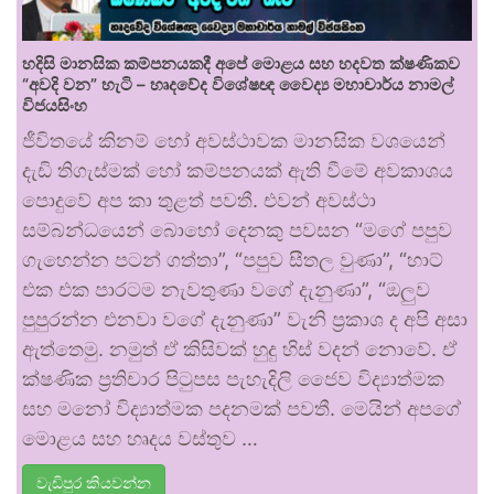
හදිසි මානසික කම්පනයකදී අපේ මොළය සහ හදවත ක්ෂණිකව
“අවදි වන” හැටි – හෘදවේද විශේෂඥ වෛද්‍ය මහාචාර්ය නාමල්
විජයසිංහ
ජීවිතයේ කිනම් හෝ අවස්ථාවක මානසික වශයෙන්
දැඩි තිගැස්මක් හෝ කම්පනයක් ඇති වීමේ අවකාශය
පොදුවේ අප කා තුළත් පවතී. එවන් අවස්ථා
සම්බන්ධයෙන් බොහෝ දෙනකු පවසන “මගේ පපුව
ගැහෙන්න පටන් ගත්තා”, “පපුව සීතල වුණා”, “හාට්
එක එක පාරටම නැවතුණා වගේ දැනුණා”, “ඔලුව
පුපුරන්න එනවා වගේ දැනුණා” වැනි ප්‍රකාශ ද අපි අසා
ඇත්තෙමු. නමුත් ඒ කිසිවක් හුදු හිස් වදන් නොවේ. ඒ
ක්ෂණික ප්‍රතිචාර පිටුපස පැහැදිලි ජෛව විද්‍යාත්මක
සහ මනෝ විද්‍යාත්මක පදනමක් පවතී. මෙයින් අපගේ
මොළය සහ හෘදය වස්තුව …
වැඩිපුර කියවන්න