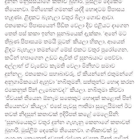
දුන්න මනුස්සයාගේ කතාව බුහාරි, මුස්ලිම් දෙකේම
තියෙනවා. මිනිහෙක් ගමනක් යද්දී හොඳටම පිපාසය
හැදුණා. ළිඳකට බැහැලා වතුර බීලා ගොඩ ආවා.
එතකොට පිපාසයෙන් පීඩිත වෙලා දිව එළියට දාගෙන
තෙත් පස් කකා ඉන්න සුනඛයෙක් දැක්කා. ‘අනේ මට
තිබුණ පිපාසයම තමයි මූටත්’ කියලා හිතලා, ආයෙත්
ළිඳට බැහැලා තමන්ගේ මේස් එකට වතුර පුරෝගෙන,
කටින් හපාගෙන උඩට ඇවිත් ඒ සුනඛයාට පෙව්වා.
අල්ලාහ් ඒ වැඩේට කැමති වෙලා මිනිහට සමාව
දුන්නලු. එතකොට සහාබාවරු, ඒ කියන්නේ එතුමන්ගේ
අනුගාමිකයෝ ඇහුවා ‘නබිතුමනී, සත්තුන්ට හොඳ කරන
එකෙනුත් පින් ලැබෙනවද?’ කියලා. නබිතුමා කිව්වා
‘ජීවයක් තියෙන ඕනෑම සතෙකුට හොඳක් කළොත් පින්
තියෙනවා’ කියලා.” එසේ පැවසූ ෆාතිමා සුලෙයිමාන් ඊට
තවත් නිදසුන් කතාවක් ඉදිරිපත් කළේ මෙලෙසිනි:
“සුනඛයෙකුට වතුර දුන්න ගැහැනු කෙනාගේ කතාවත්
බුහාරි, මුස්ලිම් දෙකේම තියෙනවා. ගණිකාවක් වූ
ගැහැනු කෙනෙක් දවසක් රස්නෙ දවසක ළිඳක් ගාවින්