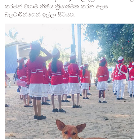
කරමින් වහාම නීතිය ක්‍රියාත්මක කරන ලෙස
බලධාරීන්ගෙන් ඉල්ලා සිටියහ.