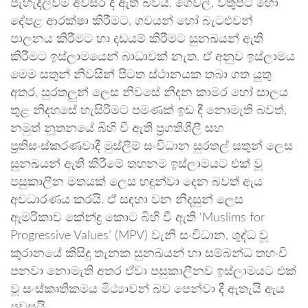
පැහැදිලිවම අවසර දී ඇති බවය. ගෙවල්, වතුපිටි හෝ
දේපළ ආරක්ෂා කිරීමට, ගවයන් හෝ බැටළුවන්
පාලනය කිරීමට හා දඩයම් කිරීමට සුනඛයන් ඇති
කිරීමට ඉස්ලාමයෙන් බාධාවක් නැත. ඒ අනුව ඉස්ලාමය
මෙම සතුන් නිවසින් පිටත ස්ථානයක තබා ගත යුතු
අතර, සුරතලුන් ලෙස නිවසේ නිදන කාමර හෝ සාලය
තුළ නිදහසේ හැසිරීමට පමණක් ඉඩ දී නොමැති බවත්,
නමුත් නූතනයේ බිහි වී ඇති ප්‍රගතිශීලී සහ
ප්‍රතිසංස්කරණවාදී මුස්ලිම් සංවිධාන සුරතල් සතුන් ලෙස
සුනඛයන් ඇති කිරීමේ තහනම ඉස්ලාමයට එක් වූ
පසුකාලීන මතයක් ලෙස හඳුන්වා දෙන බවත් ඇය
අවධාරණය කරයි. ඒ සඳහා වන නිදසුන් ලෙස
ඇමරිකාව කේන්ද්‍ර කොට බිහි වී ඇති ‘Muslims for
Progressive Values’ (MPV) වැනි සංවිධාන, ශුද්ධ වූ
කුරානයේ කිසිදු තැනක සුනඛයන් හා සම්බන්ධ තහංචි
පනවා නොමැති අතර ඒවා පසුකාලීනව ඉස්ලාමයට එක්
වූ සංස්කෘතිකමය මිථ්‍යාවන් බව පෙන්වා දී ඇතැයි ඇය
පවසයි.