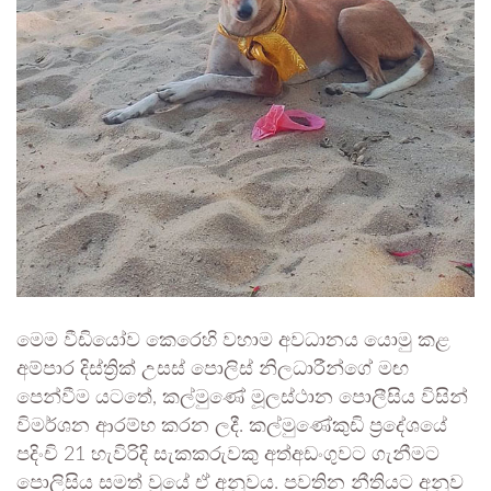
මෙම වීඩියෝව කෙරෙහි වහාම අවධානය යොමු කළ
අම්පාර දිස්ත්‍රික් උසස් පොලිස් නිලධාරීන්ගේ මඟ
පෙන්වීම යටතේ, කල්මුණේ මූලස්ථාන පොලීසිය විසින්
විමර්ශන ආරම්භ කරන ලදී. කල්මුණේකුඩි ප්‍රදේශයේ
පදිංචි 21 හැවිරිදි සැකකරුවකු අත්අඩංගුවට ගැනීමට
පොලිසිය සමත් වූයේ ඒ අනුවය. පවතින නීතියට අනුව