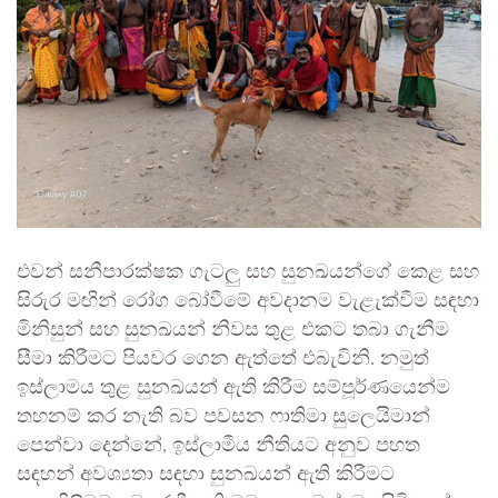
එවන් සනීපාරක්ෂක ගැටලු සහ සුනඛයන්ගේ කෙළ සහ
සිරුර මඟින් රෝග බෝවීමේ අවදානම වැළැක්වීම සඳහා
මිනිසුන් සහ සුනඛයන් නිවස තුළ එකට තබා ගැනීම
සීමා කිරීමට පියවර ගෙන ඇත්තේ එබැවිනි. නමුත්
ඉස්ලාමය තුළ සුනඛයන් ඇති කිරීම සම්පූර්ණයෙන්ම
තහනම් කර නැති බව පවසන ෆාතිමා සුලෙයිමාන්
පෙන්වා දෙන්නේ, ඉස්ලාමීය නීතියට අනුව පහත
සඳහන් අවශ්‍යතා සඳහා සුනඛයන් ඇති කිරීමට