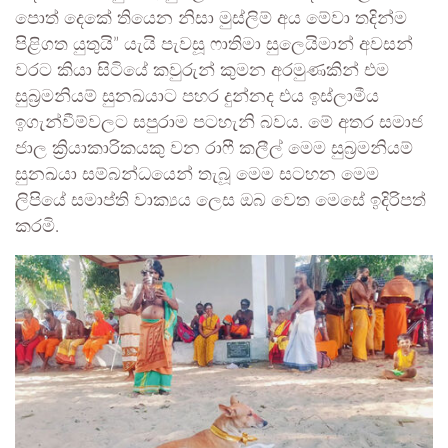
පොත් දෙකේ තියෙන නිසා මුස්ලිම් අය මේවා තදින්ම
පිළිගත යුතුයි” යැයි පැවසූ ෆාතිමා සුලෙයිමාන් අවසන්
වරට කියා සිටියේ කවුරුන් කුමන අරමුණකින් එම
සුබ්‍රමනියම් සුනඛයාට පහර දුන්නද එය ඉස්ලාමීය
ඉගැන්වීම්වලට සපුරාම පටහැනි බවය. මේ අතර සමාජ
ජාල ක්‍රියාකාරිකයකු වන රාෆී කලීල් මෙම සුබ්‍රමනියම්
සුනඛයා සම්බන්ධයෙන් තැබූ මෙම සටහන මෙම
ලිපියේ සමාප්ති වාක්‍යය ලෙස ඔබ වෙත මෙසේ ඉදිරිපත්
කරමි.