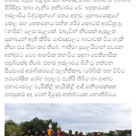
පිරිසිදුව තබා ගැනීම අනිවාර්ය වේ. බහුතරයක්
ඉස්ලාමීය විද්වතුන්ගේ මතය අනුව, සුනඛයෙකුගේ
කෙළ සහ තෙතමනය සහිත ශරීර කොටස් අපවිත්‍ර දෑ
(‘නජීස්’) ලෙස සැලකේ. එබැවින් නිවසක් ඇතුළත
සුනඛයන් ඇති කිරීම යාච්ඤාවලට බාධාවක් විය හැකි
නිසා එය සීමා කර තිබේ. ෆාතිමා සුලෙයිමාන් පවසන
අන්දමට මෙම ආගමික තහංචිය සඳහා ඓතිහාසික
පසුබිමක්ද තිබේ. එනම් ඉස්ලාමය බිහි වූ හත්වන
සියවසේ අරාබිකරයේ ජලභීතිකාව (රේබීස්) සහ විවිධ
පරපෝෂිත රෝග බහුලව පැතිරී තිබීම හා මානව
ජනාවාසවල වැසිකිළි කැසිකිළි ආදී සනීපාරක්ෂක
පහසුකම් අද මෙන් දියුණු තත්ත්වයක නොතිබීමය.