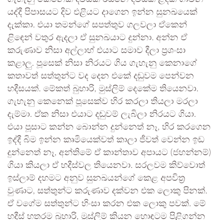
යද්දී පිපාසයට දිව එළියට දාගෙන ඉන්න සුනඛයෙක්
දැක්කා. එයා තමන්ගේ සපත්තුව ගලවලා ඒකෙන්
ළිඳෙන් වතුර ඇදලා ඒ සුනඛයාට දුන්නා. අන්න ඒ
කරුණාව නිසා අල්ලාහ් එයාට සමාව දීලා ප්‍රශංසා
කළාලු. පූසෙක් නිසා නිරයට ගිය ගැහැනු කෙනාගේ
කතාවත් සත්තුන්ට වද දෙන එකේ දඬුවම පෙන්වන
හදීසයක්. මේකත් බුහාරි, මුස්ලිම් දෙකේම තියෙනවා.
ගැහැනු කෙනෙක් පූසෙක්ව හිර කරලා තියලා මරලා
දැම්මා. ඒක නිසා එයාට දඬුවම් ලැබිලා නිරයට ගියා.
එයා පූසාට කන්න බොන්න දුන්නෙත් නෑ, හිර කරගෙන
ඉද්දී බිම ඉන්න කෘමියෙක්වත් කාලා ජීවත් වෙන්න ඉඩ
දුන්නෙත් නෑ, අන්තිමේ ඒ කාන්තාව අපායට (ජහන්නම්)
ගියා කියලා ඒ හදීස්වල තියෙනවා. සරලවම කිව්වොත්
ඉස්ලාම් දහමට අනුව සුනඛයන්ගේ කෙළ අපවිත්‍ර
වුණාට, සත්තුන්ට කරුණාව දක්වන එක ලොකු පිනක්.
ඒ වගේම සත්තුන්ට හිංසා කරන එක ලොකු පවක්. මේ
හදීස් හතරම බුහාරි, මුස්ලිම් කියන හොඳටම පිළිගන්න