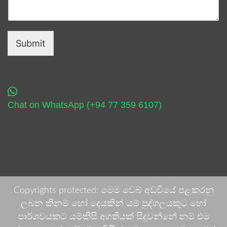
Submit
Chat on WhatsApp (+94 77 359 6107)
Copyrights protected: මෙම වෙබ් අඩවියේ පළකරනු
ලබන කිනම් හෝ දෙයකින් යම් පුද්ගලයකුට හෝ
පාර්ශවයකට යම්කිසි අගතියක් සිදුවන්නේ නම් එම