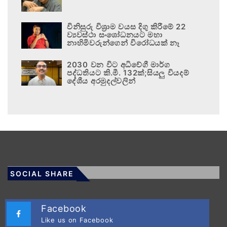
විනිසුරු විශ්‍රාම වයස දිගු කිරීමේ 22
ව්‍යවස්ථා සංශෝධනයට මහා
නාහිමිවරුන්ගෙන් විරෝධයක් නෑ
2030 වන විට අධිවේගී මාර්ග
පද්ධතියට කි.මී. 132ක්;සියලු වියදම්
දේශීය අරමුදල්වලින්
SOCIAL SHARE
Facebook
Like us on Facebook