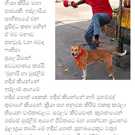
හිංසා කිරීම මහා
පාපයකි. ඉස්ලාමීය
සාහිත්‍යයේ එන
ප්‍රසිද්ධ කතා මඟින්
ඒ බව මනාව
තහවුරු වන බවද
ෆාතිමා
සුලෙයිමාන්
අවධාරණය කරයි.
“බුහාරි හා මුස්ලිම්
හදීස් කියන්නේ
ඉස්ලාම් ආගමේ
හදීස් පොත් දෙකක්. හදීස් කියන්නේ නබි මුහම්මද්
තුමාගේ කියමන්, ක්‍රියා සහ අනුමත කිරීම් එකතු කරලා
තියෙන වාර්තාවලට. සරලව කිව්වොත්, කුරානයෙන්
පස්සේ මුස්ලිම් අයගේ ජීවිතයට මඟ පෙන්වන ප්‍රධානම
මූලාශ්‍රය තමයි මේ හදීස් පොත්. සුනඛයෙකුට වතුර