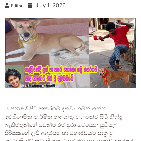
July 1, 2026
Editor
යාපනයේ සිට කතරගම දක්වා ගමන් ගන්නා
ඓතිහාසික වාර්ෂික පාද යාත්‍රාවට එක්ව සිටි හින්දු
බැතිමතුන්ගේ මෙන්ම රට පුරා වෙසෙන සුවිසල්
පිරිසකගේ දැඩි ආදරයට හා ගෞරවයට පාත්‍ර වූ