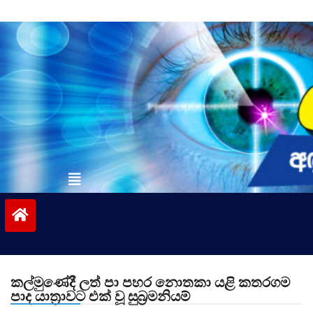
Skip
to
content
vinivida.lk
කල්මුණේදී ලත් පා පහර නොතකා යළි කතරගම
පාද යාත්‍රාවට එක් වූ සුබ්‍රමනියම්