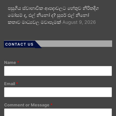
පසුගිය ස්වාභාවික ආපදාවලට හේතුව නිරිතදිග
මෝසම් ද, එල් නිනෝ ද? සුපර් එල් නිනෝ
කතාව මාධ්‍යවල මවාපෑමක්
August 9, 2026
CONTACT US
Name
*
Email
*
Comment or Message
*