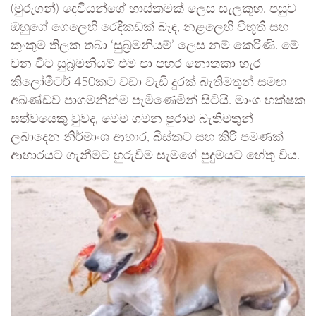
(මුරුගන්) දෙවියන්ගේ හාස්කමක් ලෙස සැලකූහ. පසුව
ඔහුගේ ගෙලෙහි රෙදිකඩක් බැඳ, නළලෙහි විභූති සහ
කුංකුම තිලක තබා ‘සුබ්‍රමනියම්’ ලෙස නම් කෙරිණි. මේ
වන විට සුබ්‍රමනියම් එම පා පහර නොතකා හැර
කිලෝමීටර් 450කට වඩා වැඩි දුරක් බැතිමතුන් සමඟ
අඛණ්ඩව පාගමනින්ම පැමිණෙමින් සිටියි. මාංශ භක්ෂක
සත්වයෙකු වුවද, මෙම ගමන පුරාම බැතිමතුන්
ලබාදෙන නිර්මාංශ ආහාර, බිස්කට් සහ කිරි පමණක්
ආහාරයට ගැනීමට හුරුවීම සැමගේ පුදුමයට හේතු විය.