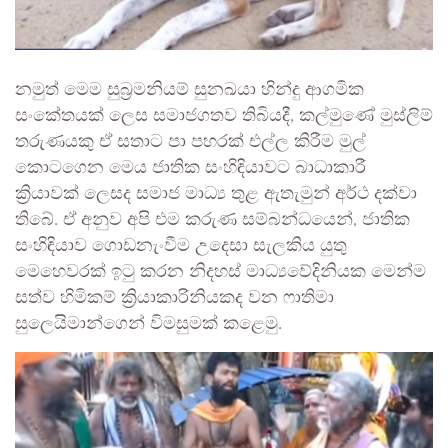
නමුත් මෙම සුබ්‍රමනියම් සුනඛයා හින්දු ආගමික
සංකේතයක් ලෙස සමාජගතව තිබියදී, කල්මුණේ මුස්ලිම්
තරුණයකු ඒ සතාට පා පහරක් එල්ල කිරීම මුල්
කොටගෙන මෙය ජාතික සංහිඳියාවට බාධාකාරී
ක්‍රියාවක් ලෙසද සමාජ මාධ්‍ය තුළ ඇතැමුන් අර්ථ දක්වා
තිබේ. ඒ අනුව අපි එම කරුණ සම්බන්ධයෙන්, ජාතික
සංහිඳියාව ගොඩනැංවීම උදෙසා සැලකිය යුතු
මෙහෙවරක් ඉටු කරන නිදහස් මාධ්‍යවේදිනියක මෙන්ම
සත්ව හිමිකම් ක්‍රියාකාරිනියකද වන ෆාතිමා
සුලෙයිමාන්ගෙන් විමසුමක් කළෙමු.