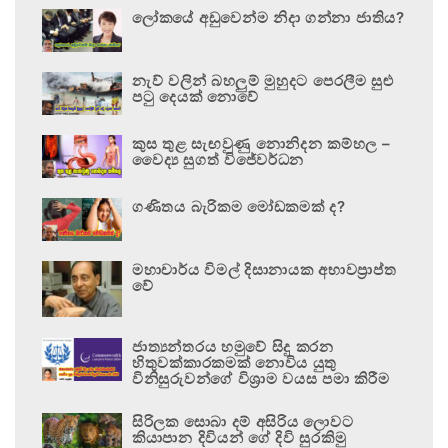
ලෝකයේ අඩුවෙන්ම නිදා ගන්නා ජාතිය?
නැව් වලින් බහලුම් මුහුදට පෙරලීම සුළු
පටු දෙයක් නොවේ
කුස තුළ සැඟවුණු නොනිදන කම්හල –
වෛද්‍ය සුගත් විජේවර්ධන
ගණිතය බැරිකම මෝඩකමක් ද?
මහාචාර්ය විමල් දිසානායක අභාවප්‍රාප්ත
වේ
ජාත්‍යන්තරය හමුවේ සිදු කරන
හිතුවක්කාරකමක් නොවිය යුතු
විනිසුරුවන්ගේ විශ්‍රාම වයස පමා කිරීම
සිරිලක සොබා දම් අසිරිය ලොවට
කියාපාන දිවියන් ගේ දිවි සුරකිමු