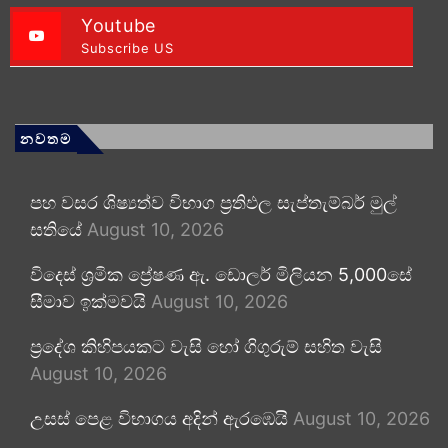
Youtube
Subscribe US
නවතම
පහ වසර ශිෂ්‍යත්ව විභාග ප්‍රතිඵල සැප්තැම්බර් මුල්
සතියේ
August 10, 2026
විදෙස් ශ්‍රමික ප්‍රේෂණ ඇ. ඩොලර් මිලියන 5,000සේ
සීමාව ඉක්මවයි
August 10, 2026
ප්‍රදේශ කිහිපයකට වැසි හෝ ගිගුරුම් සහිත වැසි
August 10, 2026
උසස් පෙළ විභාගය අදින් ඇරඹෙයි
August 10, 2026