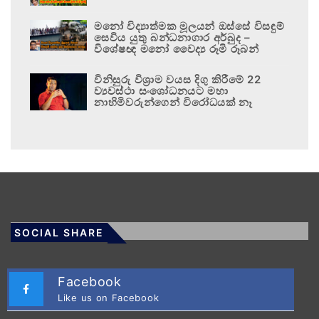
මනෝ විද්‍යාත්මක මූලයන් ඔස්සේ විසඳුම්
සෙවිය යුතු බන්ධනාගාර අර්බුද –
විශේෂඥ මනෝ වෛද්‍ය රූමි රූබන්
විනිසුරු විශ්‍රාම වයස දිගු කිරීමේ 22
ව්‍යවස්ථා සංශෝධනයට මහා
නාහිමිවරුන්ගෙන් විරෝධයක් නෑ
SOCIAL SHARE
Facebook
Like us on Facebook