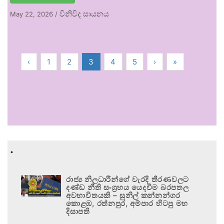
විනිවිද සායනය
May 22, 2026
/
‹
1
2
3
4
5
›
»
.
රාජ්‍ය නිලධාරීන්ගේ වැරදි තීරණවලට
දණ්ඩ නීති සංග්‍රහය යෙදවීම බරපතල
අවභාවිතයකි – සුනිල් කන්නන්ගර
කොළඹ, රත්නපුර, අම්පාර හිටපු මහ
දිසාපති