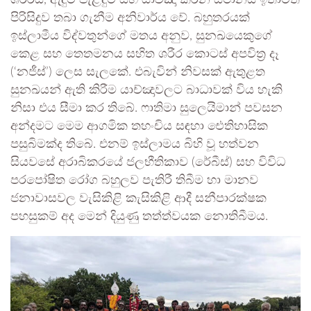
පිරිසිදුව තබා ගැනීම අනිවාර්ය වේ. බහුතරයක්
ඉස්ලාමීය විද්වතුන්ගේ මතය අනුව, සුනඛයෙකුගේ
කෙළ සහ තෙතමනය සහිත ශරීර කොටස් අපවිත්‍ර දෑ
(‘නජීස්’) ලෙස සැලකේ. එබැවින් නිවසක් ඇතුළත
සුනඛයන් ඇති කිරීම යාච්ඤාවලට බාධාවක් විය හැකි
නිසා එය සීමා කර තිබේ. ෆාතිමා සුලෙයිමාන් පවසන
අන්දමට මෙම ආගමික තහංචිය සඳහා ඓතිහාසික
පසුබිමක්ද තිබේ. එනම් ඉස්ලාමය බිහි වූ හත්වන
සියවසේ අරාබිකරයේ ජලභීතිකාව (රේබීස්) සහ විවිධ
පරපෝෂිත රෝග බහුලව පැතිරී තිබීම හා මානව
ජනාවාසවල වැසිකිළි කැසිකිළි ආදී සනීපාරක්ෂක
පහසුකම් අද මෙන් දියුණු තත්ත්වයක නොතිබීමය.