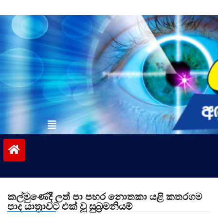
Skip
to
content
vinivida.lk
කල්මුණේදී ලත් පා පහර නොතකා යළි කතරගම
පාද යාත්‍රාවට එක් වූ සුබ්‍රමනියම්