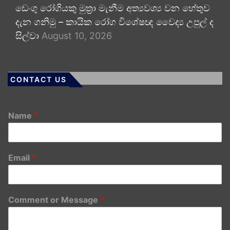
ඩෙංගු රෝගියකු ⁣මුත්‍රා මැනීම අත්‍යවශ්‍ය වන හේතුව
දැන ගනිමු – කායික රෝග විශේෂඥ වෛද්‍ය උපුල් ද
සිල්වා
August 10, 2026
CONTACT US
Name
*
Email
*
Comment or Message
*