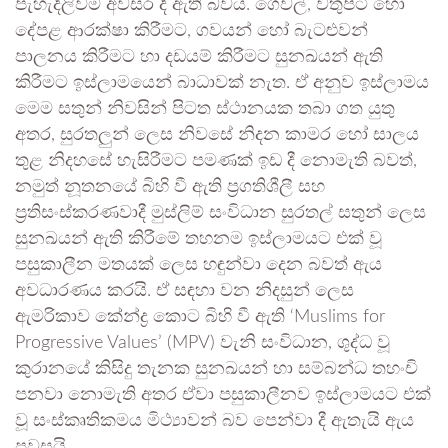
පැහැදිලිවම අවසර දී ඇති බවය. ගෙවල්, වතුපිටි හෝ
දේපළ ආරක්ෂා කිරීමට, ගවයන් හෝ බැටළුවන්
පාලනය කිරීමට හා දඩයම් කිරීමට සුනඛයන් ඇති
කිරීමට ඉස්ලාමයෙන් බාධාවක් නැත. ඒ අනුව ඉස්ලාමය
මෙම සතුන් නිවසින් පිටත ස්ථානයක තබා ගත යුතු
අතර, සුරතලුන් ලෙස නිවසේ නිදන කාමර හෝ සාලය
තුළ නිදහසේ හැසිරීමට පමණක් ඉඩ දී නොමැති බවත්,
නමුත් නූතනයේ බිහි වී ඇති ප්‍රගතිශීලී සහ
ප්‍රතිසංස්කරණවාදී මුස්ලිම් සංවිධාන සුරතල් සතුන් ලෙස
සුනඛයන් ඇති කිරීමේ තහනම ඉස්ලාමයට එක් වූ
පසුකාලීන මතයක් ලෙස හඳුන්වා දෙන බවත් ඇය
අවධාරණය කරයි. ඒ සඳහා වන නිදසුන් ලෙස
ඇමරිකාව කේන්ද්‍ර කොට බිහි වී ඇති ‘Muslims for
Progressive Values’ (MPV) වැනි සංවිධාන, ශුද්ධ වූ
කුරානයේ කිසිදු තැනක සුනඛයන් හා සම්බන්ධ තහංචි
පනවා නොමැති අතර ඒවා පසුකාලීනව ඉස්ලාමයට එක්
වූ සංස්කෘතිකමය මිථ්‍යාවන් බව පෙන්වා දී ඇතැයි ඇය
පවසයි.