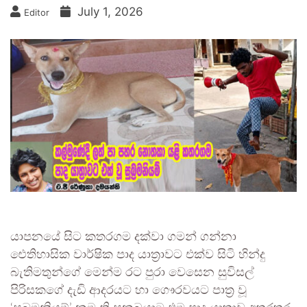
July 1, 2026
Editor
යාපනයේ සිට කතරගම දක්වා ගමන් ගන්නා
ඓතිහාසික වාර්ෂික පාද යාත්‍රාවට එක්ව සිටි හින්දු
බැතිමතුන්ගේ මෙන්ම රට පුරා වෙසෙන සුවිසල්
පිරිසකගේ දැඩි ආදරයට හා ගෞරවයට පාත්‍ර වූ