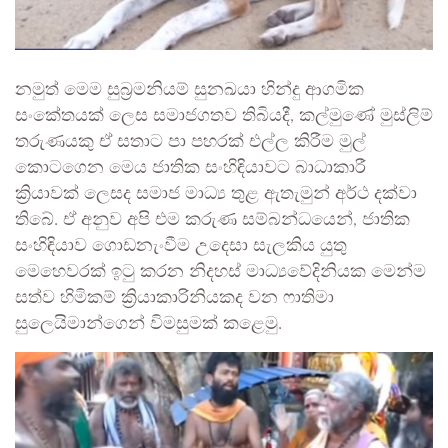
නමුත් මෙම සුබ්‍රමනියම් සුනඛයා හින්දු ආගමික
සංකේතයක් ලෙස සමාජගතව තිබියදී, කල්මුණේ මුස්ලිම්
තරුණයකු ඒ සතාට පා පහරක් එල්ල කිරීම මුල්
කොටගෙන මෙය ජාතික සංහිඳියාවට බාධාකාරී
ක්‍රියාවක් ලෙසද සමාජ මාධ්‍ය තුළ ඇතැමුන් අර්ථ දක්වා
තිබේ. ඒ අනුව අපි එම කරුණ සම්බන්ධයෙන්, ජාතික
සංහිඳියාව ගොඩනැංවීම උදෙසා සැලකිය යුතු
මෙහෙවරක් ඉටු කරන නිදහස් මාධ්‍යවේදිනියක මෙන්ම
සත්ව හිමිකම් ක්‍රියාකාරිනියකද වන ෆාතිමා
සුලෙයිමාන්ගෙන් විමසුමක් කළෙමු.