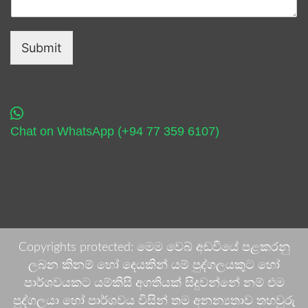
Submit
Chat on WhatsApp (+94 77 359 6107)
Copyrights protected: මෙම වෙබ් අඩවියේ පළකරනු
ලබන කිනම් හෝ දෙයකින් යම් පුද්ගලයකුට හෝ
පාර්ශවයකට යම්කිසි අගතියක් සිදුවන්නේ නම් එම
පුද්ගලයා හෝ පාර්ශවය විසින් තම අනන්‍යතාව තහවුරු