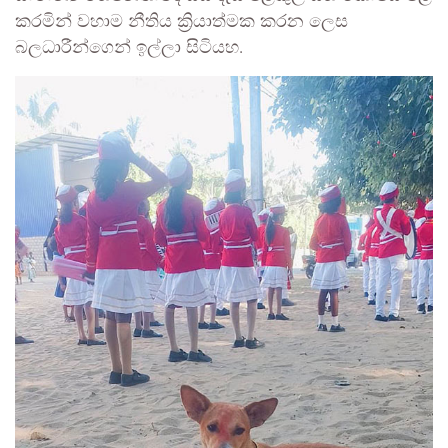
කරමින් වහාම නීතිය ක්‍රියාත්මක කරන ලෙස
බලධාරීන්ගෙන් ඉල්ලා සිටියහ.