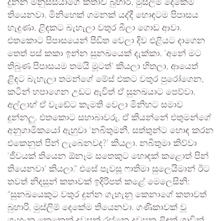
දුන්න මනුස්සයාගේ කතාව බුහාරි, මුස්ලිම් දෙකේම
තියෙනවා. මිනිහෙක් ගමනක් යද්දී හොඳටම පිපාසය
හැදුණා. ළිඳකට බැහැලා වතුර බීලා ගොඩ ආවා.
එතකොට පිපාසයෙන් පීඩිත වෙලා දිව එළියට දාගෙන
තෙත් පස් කකා ඉන්න සුනඛයෙක් දැක්කා. ‘අනේ මට
තිබුණ පිපාසයම තමයි මූටත්’ කියලා හිතලා, ආයෙත්
ළිඳට බැහැලා තමන්ගේ මේස් එකට වතුර පුරෝගෙන,
කටින් හපාගෙන උඩට ඇවිත් ඒ සුනඛයාට පෙව්වා.
අල්ලාහ් ඒ වැඩේට කැමති වෙලා මිනිහට සමාව
දුන්නලු. එතකොට සහාබාවරු, ඒ කියන්නේ එතුමන්ගේ
අනුගාමිකයෝ ඇහුවා ‘නබිතුමනී, සත්තුන්ට හොඳ කරන
එකෙනුත් පින් ලැබෙනවද?’ කියලා. නබිතුමා කිව්වා
‘ජීවයක් තියෙන ඕනෑම සතෙකුට හොඳක් කළොත් පින්
තියෙනවා’ කියලා.” එසේ පැවසූ ෆාතිමා සුලෙයිමාන් ඊට
තවත් නිදසුන් කතාවක් ඉදිරිපත් කළේ මෙලෙසිනි:
“සුනඛයෙකුට වතුර දුන්න ගැහැනු කෙනාගේ කතාවත්
බුහාරි, මුස්ලිම් දෙකේම තියෙනවා. ගණිකාවක් වූ
ගැහැනු කෙනෙක් දවසක් රස්නෙ දවසක ළිඳක් ගාවින්