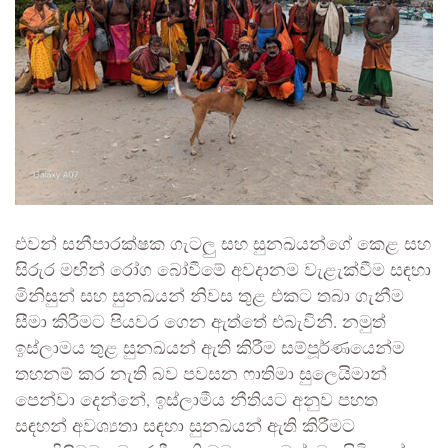
එවන් සනීපාරක්ෂක ගැටලු සහ සුනඛයන්ගේ කෙළ සහ
සිරුර මඟින් රෝග බෝවීමේ අවදානම වැළැක්වීම සඳහා
මිනිසුන් සහ සුනඛයන් නිවස තුළ එකට තබා ගැනීම
සීමා කිරීමට පියවර ගෙන ඇත්තේ එබැවිනි. නමුත්
ඉස්ලාමය තුළ සුනඛයන් ඇති කිරීම සම්පූර්ණයෙන්ම
තහනම් කර නැති බව පවසන ෆාතිමා සුලෙයිමාන්
පෙන්වා දෙන්නේ, ඉස්ලාමීය නීතියට අනුව පහත
සඳහන් අවශ්‍යතා සඳහා සුනඛයන් ඇති කිරීමට