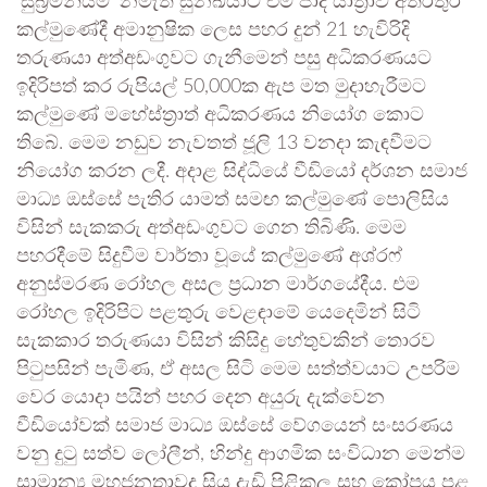
‘සුබ්‍රමනියම්’ නමැති සුනඛයාට එම පාද යාත්‍රාව අතරතුර
කල්මුණේදී අමානුෂික ලෙස පහර දුන් 21 හැවිරිදි
තරුණයා අත්අඩංගුවට ගැනීමෙන් පසු අධිකරණයට
ඉදිරිපත් කර රුපියල් 50,000ක ඇප මත මුදාහැරීමට
කල්මුණේ මහේස්ත්‍රාත් අධිකරණය නියෝග කොට
තිබේ. මෙම නඩුව නැවතත් ජූලි 13 වනදා කැඳවීමට
නියෝග කරන ලදී. අදාළ සිද්ධියේ වීඩියෝ දර්ශන සමාජ
මාධ්‍ය ඔස්සේ පැතිර යාමත් සමඟ කල්මුණේ පොලිසිය
විසින් සැකකරු අත්අඩංගුවට ගෙන තිබිණි. මෙම
පහරදීමේ සිදුවීම වාර්තා වූයේ කල්මුණේ අශ්රෆ්
අනුස්මරණ රෝහල අසල ප්‍රධාන මාර්ගයේදීය. එම
රෝහල ඉදිරිපිට පළතුරු වෙළඳාමේ යෙදෙමින් සිටි
සැකකාර තරුණයා විසින් කිසිදු හේතුවකින් තොරව
පිටුපසින් පැමිණ, ඒ අසල සිටි මෙම සත්ත්වයාට උපරිම
වෙර යොදා පයින් පහර දෙන අයුරු දැක්වෙන
වීඩියෝවක් සමාජ මාධ්‍ය ඔස්සේ වේගයෙන් සංසරණය
වනු දුටු සත්ව ලෝලීන්, හින්දු ආගමික සංවිධාන මෙන්ම
සාමාන්‍ය මහජනතාවද සිය දැඩි පිළිකුල සහ කෝපය පළ