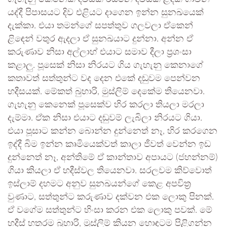
යද්දී පිපාසයට දිව එළියට දාගෙන ඉන්න සුනඛයෙක්
දැක්කා. එයා තමන්ගේ සපත්තුව ගලවලා ඒකෙන්
ළිඳෙන් වතුර ඇදලා ඒ සුනඛයාට දුන්නා. අන්න ඒ
කරුණාව නිසා අල්ලාහ් එයාට සමාව දීලා ප්‍රශංසා
කළාලු. පූසෙක් නිසා නිරයට ගිය ගැහැනු කෙනාගේ
කතාවත් සත්තුන්ට වද දෙන එකේ දඬුවම පෙන්වන
හදීසයක්. මේකත් බුහාරි, මුස්ලිම් දෙකේම තියෙනවා.
ගැහැනු කෙනෙක් පූසෙක්ව හිර කරලා තියලා මරලා
දැම්මා. ඒක නිසා එයාට දඬුවම් ලැබිලා නිරයට ගියා.
එයා පූසාට කන්න බොන්න දුන්නෙත් නෑ, හිර කරගෙන
ඉද්දී බිම ඉන්න කෘමියෙක්වත් කාලා ජීවත් වෙන්න ඉඩ
දුන්නෙත් නෑ, අන්තිමේ ඒ කාන්තාව අපායට (ජහන්නම්)
ගියා කියලා ඒ හදීස්වල තියෙනවා. සරලවම කිව්වොත්
ඉස්ලාම් දහමට අනුව සුනඛයන්ගේ කෙළ අපවිත්‍ර
වුණාට, සත්තුන්ට කරුණාව දක්වන එක ලොකු පිනක්.
ඒ වගේම සත්තුන්ට හිංසා කරන එක ලොකු පවක්. මේ
හදීස් හතරම බුහාරි, මුස්ලිම් කියන හොඳටම පිළිගන්න