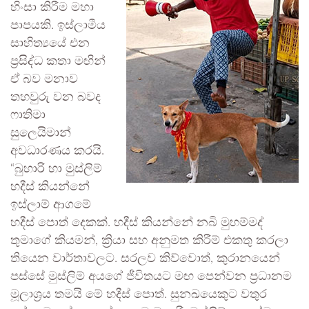
හිංසා කිරීම මහා
පාපයකි. ඉස්ලාමීය
සාහිත්‍යයේ එන
ප්‍රසිද්ධ කතා මඟින්
ඒ බව මනාව
තහවුරු වන බවද
ෆාතිමා
සුලෙයිමාන්
අවධාරණය කරයි.
“බුහාරි හා මුස්ලිම්
හදීස් කියන්නේ
ඉස්ලාම් ආගමේ
හදීස් පොත් දෙකක්. හදීස් කියන්නේ නබි මුහම්මද්
තුමාගේ කියමන්, ක්‍රියා සහ අනුමත කිරීම් එකතු කරලා
තියෙන වාර්තාවලට. සරලව කිව්වොත්, කුරානයෙන්
පස්සේ මුස්ලිම් අයගේ ජීවිතයට මඟ පෙන්වන ප්‍රධානම
මූලාශ්‍රය තමයි මේ හදීස් පොත්. සුනඛයෙකුට වතුර