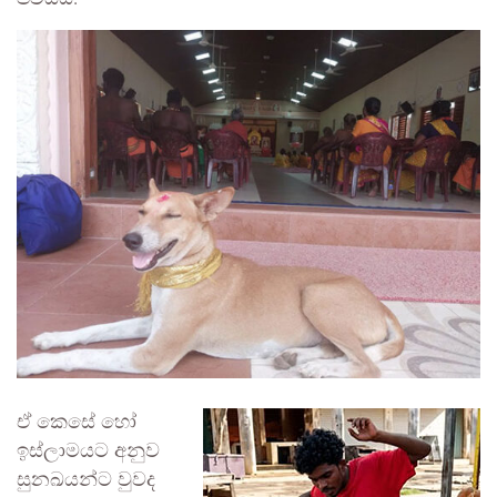
ඒ කෙසේ හෝ
ඉස්ලාමයට අනුව
සුනඛයන්ට වුවද