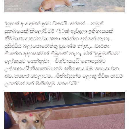
“හුඟක් අය අඩක් දුරට විතරයි යන්නේ… නමුත්
සුනඛයෙක් කිලෝමීටර් 450ක් ඇවිදලා ඉතිහාසයක්
නිර්මාණය කරනවා. කතා කරන්න දන්නේ නැහැ…
ප්‍රසිද්ධිය බලාපොරොත්තු වුණේම නැහැ… වාර්තා
තියන්න අදහසක්වත් තිබුණේ නැහැ. ඒත් “සුබ්‍රමනියම්”
ලෝකයට පෙන්නුවා – විශ්වාසයයි නොපසුබට
උත්සාහයයි තියෙනවා නම් ඉතිහාසය ඔබ සොයා එන
බව. සමහර වෙලාවට… මිනිස්සුන්ට ලොකු ජීවිත පාඩම්
උගන්වන්නේ මිනිස්සුම නෙවෙයි!”