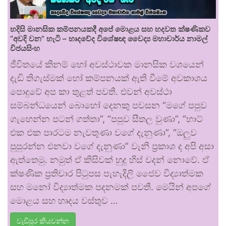
හදිසි මානසික කම්පනයකදී අපේ මොළය සහ හදවත ක්ෂණිකව
“අවදි වන” හැටි – හෘදවේද විශේෂඥ වෛද්‍ය මහාචාර්ය නාමල්
විජයසිංහ
ජීවිතයේ කිනම් හෝ අවස්ථාවක මානසික වශයෙන්
දැඩි තිගැස්මක් හෝ කම්පනයක් ඇති වීමේ අවකාශය
පොදුවේ අප කා තුළත් පවතී. එවන් අවස්ථා
සම්බන්ධයෙන් බොහෝ දෙනකු පවසන “මගේ පපුව
ගැහෙන්න පටන් ගත්තා”, “පපුව සීතල වුණා”, “හාට්
එක එක පාරටම නැවතුණා වගේ දැනුණා”, “ඔලුව
පුපුරන්න එනවා වගේ දැනුණා” වැනි ප්‍රකාශ ද අපි අසා
ඇත්තෙමු. නමුත් ඒ කිසිවක් හුදු හිස් වදන් නොවේ. ඒ
ක්ෂණික ප්‍රතිචාර පිටුපස පැහැදිලි ජෛව විද්‍යාත්මක
සහ මනෝ විද්‍යාත්මක පදනමක් පවතී. මෙයින් අපගේ
මොළය සහ හෘදය වස්තුව …
වැඩිපුර කියවන්න