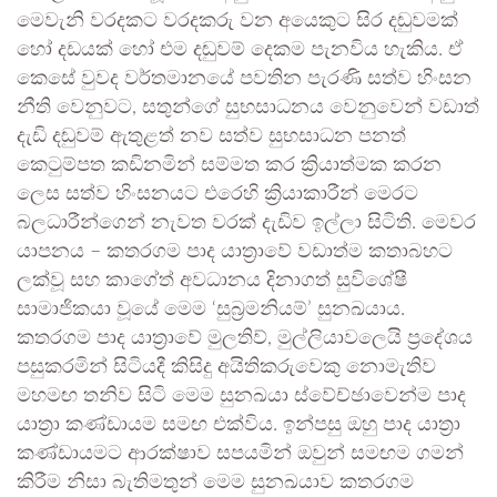
මෙවැනි වරදකට වරදකරු වන අයෙකුට සිර දඬුවමක්
හෝ දඩයක් හෝ එම දඬුවම් දෙකම පැනවිය හැකිය. ඒ
කෙසේ වුවද වර්තමානයේ පවතින පැරණි සත්ව හිංසන
නීති වෙනුවට, සතුන්ගේ සුභසාධනය වෙනුවෙන් වඩාත්
දැඩි දඬුවම් ඇතුළත් නව සත්ව සුභසාධන පනත්
කෙටුම්පත කඩිනමින් සම්මත කර ක්‍රියාත්මක කරන
ලෙස සත්ව හිංසනයට එරෙහි ක්‍රියාකාරීන් මෙරට
බලධාරීන්ගෙන් නැවත වරක් දැඩිව ඉල්ලා සිටිති. මෙවර
යාපනය – කතරගම පාද යාත්‍රාවේ වඩාත්ම කතාබහට
ලක්වූ සහ කාගේත් අවධානය දිනාගත් සුවිශේෂී
සාමාජිකයා වූයේ මෙම ‘සුබ්‍රමනියම්’ සුනඛයාය.
කතරගම පාද යාත්‍රාවේ මුලතිව්, මුල්ලියාවලෙයි ප්‍රදේශය
පසුකරමින් සිටියදී කිසිදු අයිතිකරුවෙකු නොමැතිව
මහමඟ තනිව සිටි මෙම සුනඛයා ස්වේච්ඡාවෙන්ම පාද
යාත්‍රා කණ්ඩායම සමඟ එක්විය. ඉන්පසු ඔහු පාද යාත්‍රා
කණ්ඩායමට ආරක්ෂාව සපයමින් ඔවුන් සමඟම ගමන්
කිරීම නිසා බැතිමතුන් මෙම සුනඛයාව කතරගම