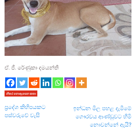
ඒ. ජී. රේණුකා දමයන්ති
නිතර නොඇසෙන කතා
ප්‍රදේශ කිහිපයකට
ඉන්ධන මිල පහළ දැමීමේ
පස්වරුවේ වැසි
ගෞරවය ආණ්ඩුවට හිමි
නොවන්නේ ඇයි?