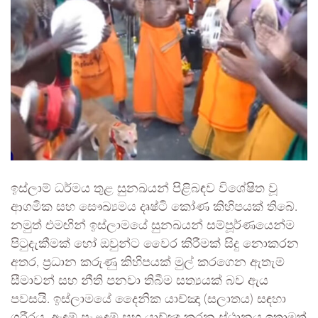
ඉස්ලාම් ධර්මය තුළ සුනඛයන් පිළිබඳව විශේෂිත වූ
ආගමික සහ සෞඛ්‍යමය දෘෂ්ටි කෝණ කිහිපයක් තිබේ.
නමුත් එමඟින් ඉස්ලාමයේ සුනඛයන් සම්පූර්ණයෙන්ම
පිටුදැකීමක් හෝ ඔවුන්ට වෛර කිරීමක් සිදු නොකරන
අතර, ප්‍රධාන කරුණු කිහිපයක් මුල් කරගෙන ඇතැම්
සීමාවන් සහ නීති පනවා තිබීම සත්‍යයක් බව ඇය
පවසයි. ඉස්ලාමයේ දෛනික යාච්ඤා (සලාතය) සඳහා
ශරීරය, ඇඳුම් පැළඳුම් සහ යාච්ඤා කරන ස්ථානය ඉතාමත්