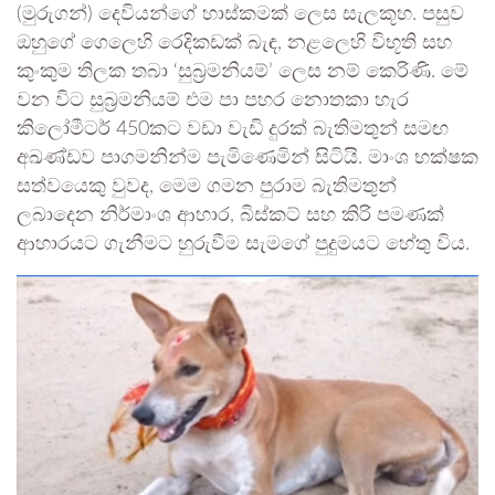
(මුරුගන්) දෙවියන්ගේ හාස්කමක් ලෙස සැලකූහ. පසුව
ඔහුගේ ගෙලෙහි රෙදිකඩක් බැඳ, නළලෙහි විභූති සහ
කුංකුම තිලක තබා ‘සුබ්‍රමනියම්’ ලෙස නම් කෙරිණි. මේ
වන විට සුබ්‍රමනියම් එම පා පහර නොතකා හැර
කිලෝමීටර් 450කට වඩා වැඩි දුරක් බැතිමතුන් සමඟ
අඛණ්ඩව පාගමනින්ම පැමිණෙමින් සිටියි. මාංශ භක්ෂක
සත්වයෙකු වුවද, මෙම ගමන පුරාම බැතිමතුන්
ලබාදෙන නිර්මාංශ ආහාර, බිස්කට් සහ කිරි පමණක්
ආහාරයට ගැනීමට හුරුවීම සැමගේ පුදුමයට හේතු විය.