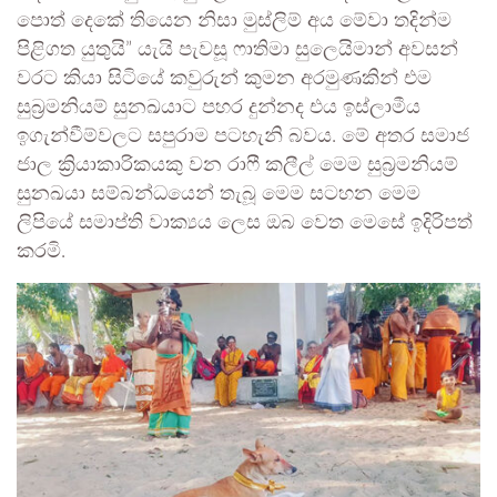
පොත් දෙකේ තියෙන නිසා මුස්ලිම් අය මේවා තදින්ම
පිළිගත යුතුයි” යැයි පැවසූ ෆාතිමා සුලෙයිමාන් අවසන්
වරට කියා සිටියේ කවුරුන් කුමන අරමුණකින් එම
සුබ්‍රමනියම් සුනඛයාට පහර දුන්නද එය ඉස්ලාමීය
ඉගැන්වීම්වලට සපුරාම පටහැනි බවය. මේ අතර සමාජ
ජාල ක්‍රියාකාරිකයකු වන රාෆී කලීල් මෙම සුබ්‍රමනියම්
සුනඛයා සම්බන්ධයෙන් තැබූ මෙම සටහන මෙම
ලිපියේ සමාප්ති වාක්‍යය ලෙස ඔබ වෙත මෙසේ ඉදිරිපත්
කරමි.