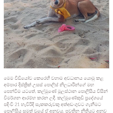
මෙම වීඩියෝව කෙරෙහි වහාම අවධානය යොමු කළ
අම්පාර දිස්ත්‍රික් උසස් පොලිස් නිලධාරීන්ගේ මඟ
පෙන්වීම යටතේ, කල්මුණේ මූලස්ථාන පොලීසිය විසින්
විමර්ශන ආරම්භ කරන ලදී. කල්මුණේකුඩි ප්‍රදේශයේ
පදිංචි 21 හැවිරිදි සැකකරුවකු අත්අඩංගුවට ගැනීමට
පොලිසිය සමත් වූයේ ඒ අනුවය. පවතින නීතියට අනුව