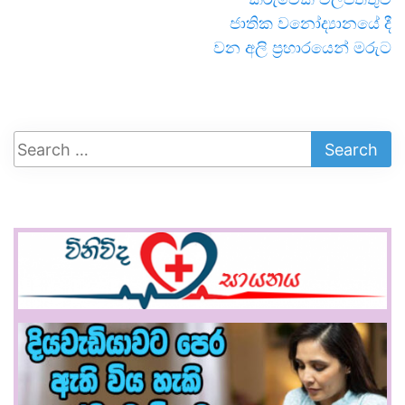
ජාතික වනෝද්‍යානයේ දී
වන අලි ප්‍රහාරයෙන් මරුට