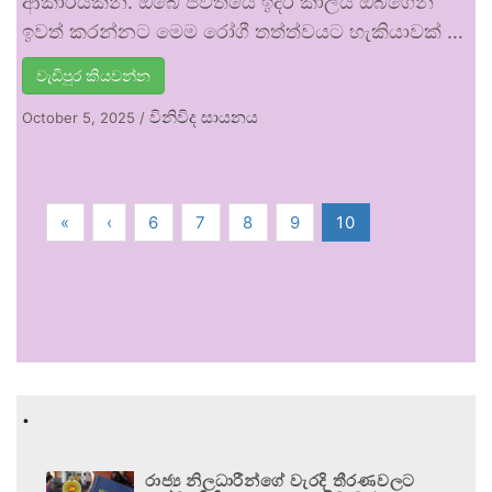
ආකාරයකිනි. ඔබේ ජීවිතයේ ඉදිරි කාලය ඔබගෙන්
ඉවත් කරන්නට මෙම රෝගී තත්ත්වයට හැකියාවක් …
වැඩිපුර කියවන්න
විනිවිද සායනය
October 5, 2025
/
«
‹
6
7
8
9
10
.
රාජ්‍ය නිලධාරීන්ගේ වැරදි තීරණවලට