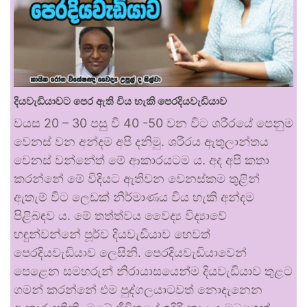
දියවැඩියාවට පෙර ඇති විය හැකි පෙරදියවැඩියාව
වයස 20 – 30 පසු වී 40 -50 වන විට ශරීරයේ පෙනුම
වෙනස් වන අන්දම අපි දනිමු. ශරීරය ඇතුලාන්තය
වෙනස් වන්නේත් මේ ආකාරයටම ය. අද අපි කතා
කරන්නේ මේ විදියට ඇතිවන වෙනස්කම තුළින්
ඇතැම් විට ලෙඩක් නිර්මාණය විය හැකි අන්දම
පිළිබඳව ය. මේ තත්ත්වය වෛද්‍ය විද්‍යාවේ
හඳුන්වන්නේ පූර්ව දියවැඩියාව හෙවත්
පෙරදියවැඩියාව ලෙසිනි. පෙරදියවැඩියාවෙන්
පෙළෙන සමහරුන් නිරායාසයෙන්ම දියවැඩියාව තුළට
ගමන් කරන්නේ එම පුද්ගලයාටවත් නොදැනෙන