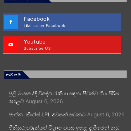
Facebook
Like us on Facebook
Youtube
Subscribe US
නවතම
ජූලි මාසයේදී විදේශ රැකියා සඳහා පිටත්ව ගිය පිරිස
ඉහළට
August 6, 2026
ජැෆ්නා කිංග්ස් LPL අවසන් සටනට
August 6, 2026
විනිසුරුවරුන්ගේ විශ්‍රාම වයස ඉහළ දැමීමෙන් නඩු