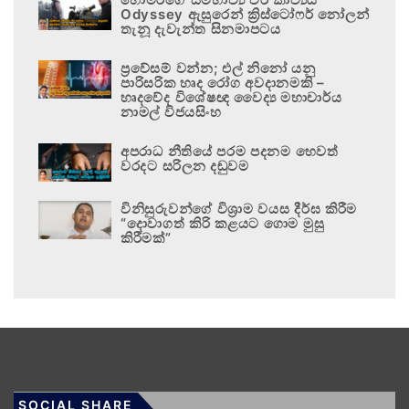
Odyssey ඇසුරෙන් ක්‍රිස්ටෝෆර් නෝලන්
තැනූ දැවැන්ත සිනමාපටය
ප්‍රවේසම් වන්න; එල් නිනෝ යනු
පාරිසරික හෘද රෝග අවදානමකි –
හෘදවේද විශේෂඥ වෛද්‍ය මහාචාර්ය
නාමල් විජයසිංහ
අපරාධ නීතියේ පරම පදනම හෙවත්
වරදට සරිලන දඬුවම
විනිසුරුවන්ගේ විශ්‍රාම වයස දීර්ඝ කිරීම
“දොවාගත් කිරි කළයට ගොම මුසු
කිරීමක්”
SOCIAL SHARE