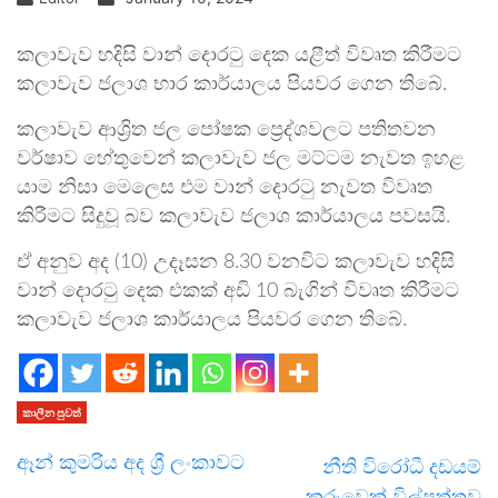
කලාවැව හදිසි වාන් දොරටු දෙක යළීත් විවෘත කිරීමට
කලාවැව ජලාශ භාර කාර්යාලය පියවර ගෙන තිබේ.
කලාවැව ආශ්‍රිත ජල පෝෂක ප්‍රෙද්ශවලට පතිතවන
වර්ෂාව හේතුවෙන් කලාවැව ජල මට්ටම නැවත ඉහළ
යාම නිසා මෙලෙස එම වාන් දොරටු නැවත විවෘත
කිරීමට සිදුවූ බව කලාවැව ජලාශ කාර්යාලය පවසයි.
ඒ අනුව අද (10) උදෑසන 8.30 වනවිට කලාවැව හදිසි
වාන් දොරටු දෙක එකක් අඩි 10 බැගින් විවෘත කිරීමට
කලාවැව ජලාශ කාර්යාලය පියවර ගෙන තිබේ.
කාලීන පුවත්
ඈන් කුමරිය අද ශ්‍රී ලංකාවට
නීති විරෝධී දඩයම්
කරුවෙක් විල්පත්තුව