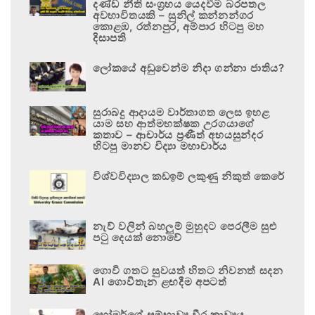
දණ්ඩ නීති සංග්‍රහය යෙදවීම බරපතල
අවභාවිතයකි – සුනිල් කන්නන්ගර
කොළඹ, රත්නපුර, අම්පාර හිටපු මහ
දිසාපති
ලෝකයේ අඩුවෙන්ම නිදා ගන්නා ජාතිය?
සුරාබදු ආදායම වාර්තාගත ලෙස ඉහළ
යාම සහ ආත්මභක්ෂක උරගයාගේ
කතාව – ආචාර්ය ප්‍රණීත් අභයසුන්දර
හිටපු මානව විද්‍යා මහාචාර්ය
විශ්වවිද්‍යාල කඩඉම් ලකුණු නිකුත් කෙරේ
නැව් වලින් බහලුම් මුහුදට පෙරලීම සුළු
පටු දෙයක් නොවේ
ගොවි ගතට සුවයත් හිතට නිවනත් සදන
AI ගොවිතැන ළඟදීම අපටත්
හෝමර්ගේ සම්භාව්‍ය වීර කාව්‍යය