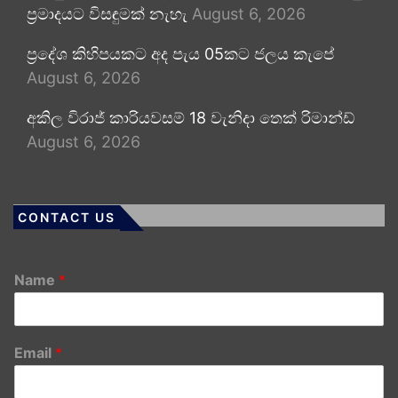
ප්‍රමාදයට විසඳුමක් නැහැ
August 6, 2026
ප්‍රදේශ කිහිපයකට අද පැය 05කට ජලය කැපේ
August 6, 2026
අකිල විරාජ් කාරියවසම් 18 වැනිදා තෙක් රිමාන්ඩ්
August 6, 2026
CONTACT US
Name
*
Email
*