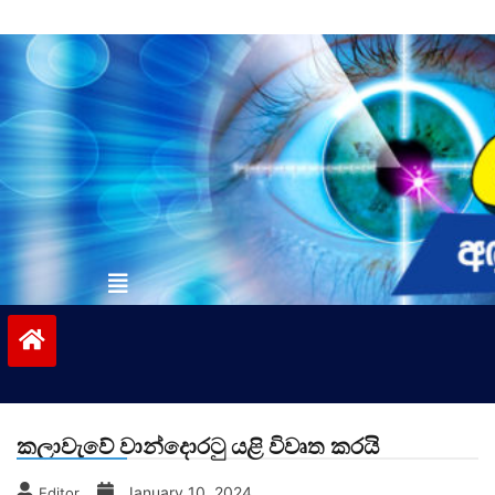
Skip
to
content
vinivida.lk
කලාවැවේ වාන්දොරටු යළි විවෘත කරයි
January 10, 2024
Editor