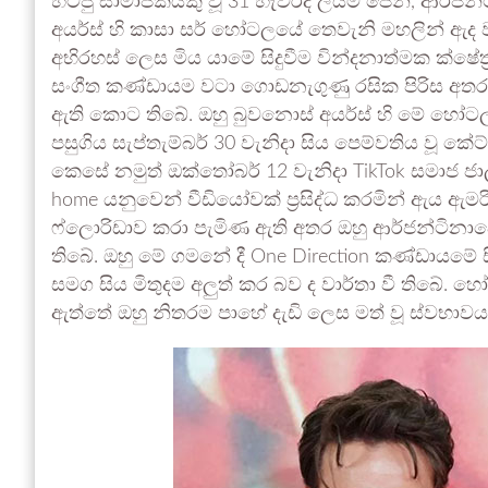
හිටපු සාමාජිකයකු වූ 31 හැවිරිදි ලීයම් පේන්, ආර්
අයර්ස් හි කාසා සර් හෝටලයේ තෙවැනි මහලින් ඇද වැ
අභිරහස් ලෙස මිය යාමේ සිදුවීම වින්දනාත්මක ක්ෂේත
සංගීත කණ්ඩායම වටා ගොඩනැගුණු රසික පිරිස අතර
ඇති කොට තිබේ. ඔහු බුවනොස් අයර්ස් හි මේ හෝ
පසුගිය සැප්තැම්බර් 30 වැනිදා සිය පෙම්වතිය වූ කේට්
කෙසේ නමුත් ඔක්තෝබර් 12 වැනිදා TikTok සමාජ ජාල
home යනුවෙන් වීඩියෝවක් ප්‍රසිද්ධ කරමින් ඇය ඇ
ෆ්ලොරිඩාව කරා පැමිණ ඇති අතර ඔහු ආර්ජන්ටිනාව
තිබේ. ඔහු මේ ගමනේ දී One Direction කණ්ඩායමේ ස
සමග සිය මිතුදම අලුත් කර බව ද වාර්තා වී තිබේ.
ඇත්තේ ඔහු නිතරම පාහේ දැඩි ලෙස මත් වූ ස්වභාවයක