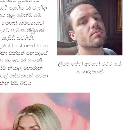
ජන්ටිනාවේ බුවනොස්
ටී පසුගිය 16 වැනිදා
්‍රය තුළ මෙන්ම මේ
 ද මහත් කම්පනයක්
ටලයට පැමිණ තිබුණේ
 කැසිඩි සමගිනි.
යේ I just need to go
මරිකා එක්සත් ජනපදයේ
ේ තවදුරටත් නැවතී
ලියම් පේන් අවසන් වරට ගත්
ිටි නියාල් හොරාන්
ඡායාරූපයක්
 හෝටල් සේවකයන් පවසා
ින් සිටි බවය.