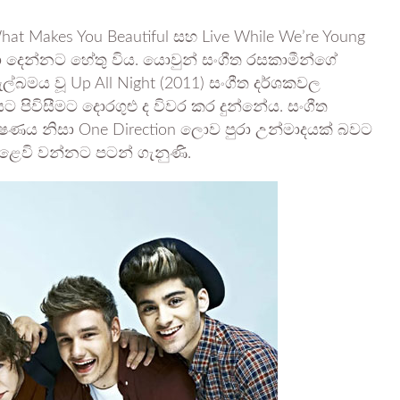
 Makes You Beautiful සහ Live While We’re Young
ා දෙන්නට හේතු විය. යොවුන් සංගීත රසකාමීන්ගේ
ල්බමය වූ Up All Night (2011) සංගීත දර්ශකවල
 පිවිසීමට දොරගුළු ද විවර කර දුන්නේය. සංගීත
ණය නිසා One Direction ලොව පුරා උන්මාදයක් බවට
 අළෙවි වන්නට පටන් ගැනුණි.