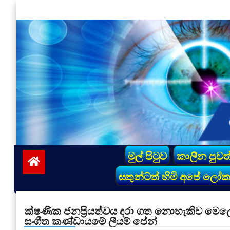
Skip
to
content
vinivida.lk
මුල් පිටුව
කාලීන පුවත
සතුන්ටත් හිමි අපේ ලෝ
ක්ෂණික ජනප්‍රියත්වය දරා ගත නොහැකිව මෙල
සංගීත කණ්ඩායමේ ලීයම් පේන්