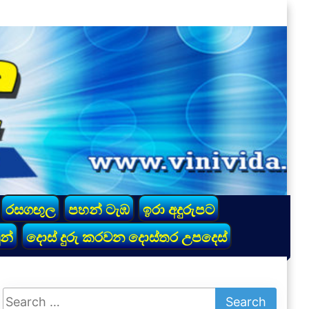
රසගඟුල
පහන් ටැඹ
ඉරා අදුරුපට
න්
දොස් දුරු කරවන දොස්තර උපදෙස්