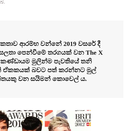
ේ.
 කතාව ආරම්භ වන්නේ 2019 වසරේ දී
 කුසලතා පෙන්වීමේ තරගයක් වන The X
 කණ්ඩායම මුලින්ම පැවතියේ තනි
ඒකකයක් බවට පත් කරන්නට මුල්
ැන්තයකු වන සයිමන් කොවෙල් ය.