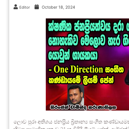
October 18, 2024
Editor
ලොව පුරා අතිශය ජනප්‍රිය බ්‍රිතාන්‍ය සංගීත කණ්ඩායමක