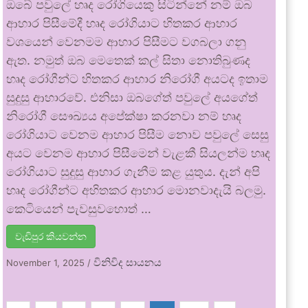
ඔබේ පවුලේ හෘද රෝගියෙකු සිටින්නේ නම් ඔබ
ආහාර පිසීමේදී හෘද රෝගියාට හිතකර ආහාර
වශයෙන් වෙනමම ආහාර පිසීමට වගබලා ගනු
ඇත. නමුත් ඔබ මෙතෙක් කල් සිතා නොතිබුණද
හෘද රෝගීන්ට හිතකර ආහාර නිරෝගී අයටද ඉතාම
සුදුසු ආහාරවේ. එනිසා ඔබගේත් පවුලේ අයගේත්
නිරෝගී සෞඛ්‍යය අපේක්ෂා කරනවා නම් හෘද
රෝගියාට වෙනම ආහාර පිසීම නොව පවුලේ සෙසු
අයට වෙනම ආහාර පිසීමෙන් වැළකී සියලන්ම හෘද
රෝගියාට සුදුසු ආහාර ගැනීම කළ යුතුය. දැන් අපි
හෘද රෝගීන්ට අහිතකර ආහාර මොනවාදැයි බලමු.
කෙටියෙන් පැවසුවහොත් …
වැඩිපුර කියවන්න
විනිවිද සායනය
November 1, 2025
/