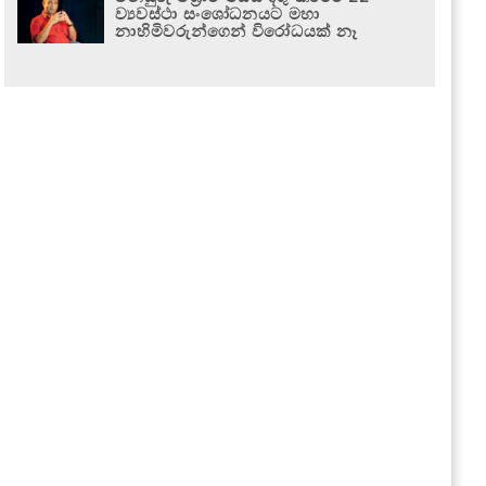
ව්‍යවස්ථා සංශෝධනයට මහා
නාහිමිවරුන්ගෙන් විරෝධයක් නෑ