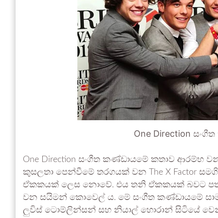
One Direction සංගී
One Direction සංගීත කණ්ඩායමේ කතාව ආරම්භ වන්න
කුසලතා පෙන්වීමේ තරගයක් වන The X Factor සමගි
ඒකකයක් ලෙස නොවේ. එය තනි ඒකකයක් බවට පත් කර
වන සයිමන් කොවෙල් ය. මේ සංගීත කණ්ඩායමේ සාමාජික
ලුවිස් ටොම්ලින්සන් සහ නියාල් හොරාන් සිටියේ ව