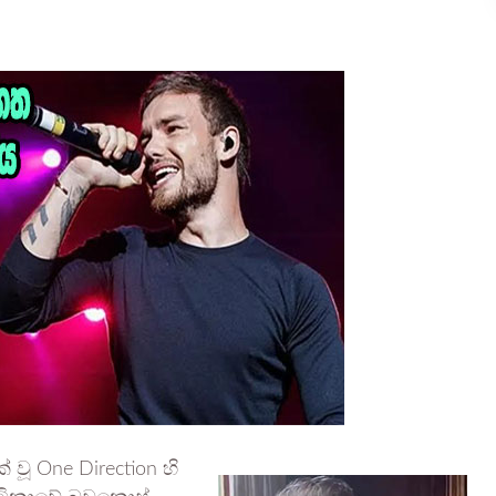
් වූ One Direction හි