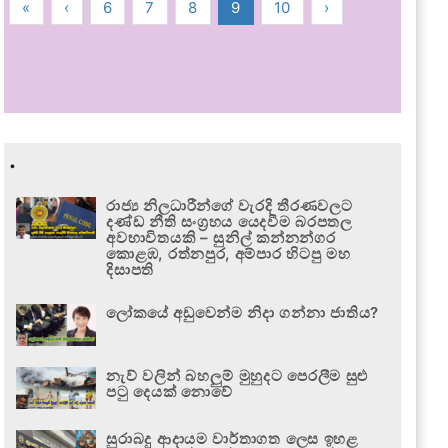
«
‹
6
7
8
9
10
›
.
රාජ්‍ය නිලධාරීන්ගේ වැරදි තීරණවලට
දණ්ඩ නීති සංග්‍රහය යෙදවීම බරපතල
අවභාවිතයකි – සුනිල් කන්නන්ගර
කොළඹ, රත්නපුර, අම්පාර හිටපු මහ
දිසාපති
ලෝකයේ අඩුවෙන්ම නිදා ගන්නා ජාතිය?
නැව් වලින් බහලුම් මුහුදට පෙරලීම සුළු
පටු දෙයක් නොවේ
සුරාබදු ආදායම වාර්තාගත ලෙස ඉහළ