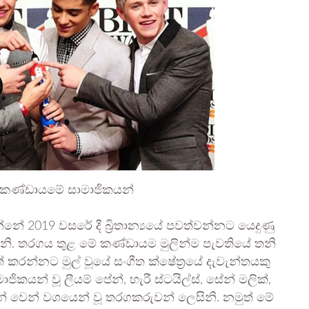
ත කණ්ඩායමේ සාමාජිකයන්
ේ 2019 වසරේ දී බ්‍රිතාන්‍යයේ පවත්වන්නට යෙදුණු
නි. තරගය තුළ මේ කණ්ඩායම මුලින්ම පැවතියේ තනි
න්නට මුල් වූයේ සංගීත ක්ෂේත්‍රයේ දැවැන්තයකු
යන් වූ ලීයම් පේන්, හැරී ස්ටයිල්ස්, සේන් මලික්,
ෙන් වෙන් වශයෙන් වූ තරගකරුවන් ලෙසිනි. නමුත් මේ