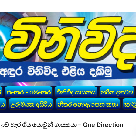
්
එතෙර - මෙතෙර
විනිවිද සායනය
හරිත දනව්ව
කය
උරුමයක අසිරිය
නිතර නොඇසෙන කතා
කාටූ
ොව හැර ගිය යොවුන් ගායකයා – One Direction