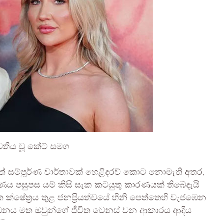
්වතිය වූ කේට් සමග
ත් සම්පූර්ණ වාර්තාවක් හෙළිදරව් කොට නොමැති අතර,
 පසුපස යම් කිසි සැක කටයුතු කාරණයක් තිබේදැයි
ක ක්ෂේත්‍රය තුළ ජනප්‍රියත්වයේ හිනි පෙත්තෙහි වැජඹෙන
ීඩනය මත ඔවුන්ගේ ජීවිත වෙනස් වන ආකාරය ආදිය