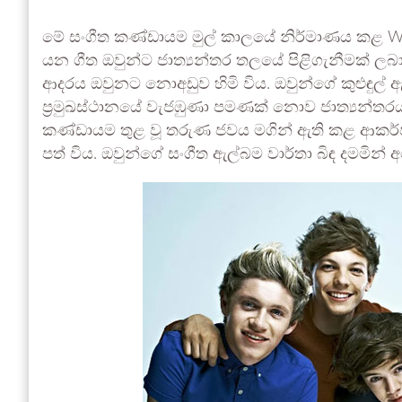
මේ සංගීත කණ්ඩායම මුල් කාලයේ නිර්මාණය කළ What
යන ගීත ඔවුන්ට ජාත්‍යන්තර තලයේ පිළිගැනීමක් ලබ
ආදරය ඔවුනට නොඅඩුව හිමි විය. ඔවුන්ගේ කුළුඳුල් ඇ
ප්‍රමුඛස්ථානයේ වැජඹුණා පමණක් නොව ජාත්‍යන්තරයට
කණ්ඩායම තුළ වූ තරුණ ජවය මගින් ඇති කළ ආකර්ෂ
පත් විය. ඔවුන්ගේ සංගීත ඇල්බම වාර්තා බිඳ දමමින්