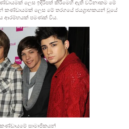
්ඩායමක් ලෙස ඉදිරිපත් කිරීමෙහි ඇති වටිනාකම මේ
න් කණ්ඩායමක් ලෙස මේ තරගයේ ජයග්‍රාහකයන් වූයේ
එය ආරම්භයක් පමණක් විය.
ත කණ්ඩායමේ සාමාජිකයන්