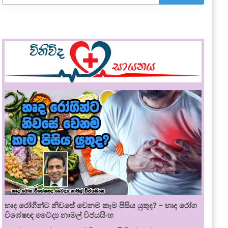
හෘද රෝගීන්ට නිවසේ වෙනම කෑම පිසිය යුතුද? – හෘද රෝග
විශේෂඥ වෛද්‍ය නාමල් විජයසිංහ