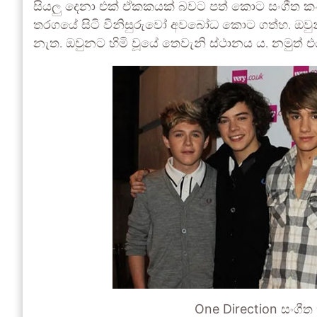
සියලු දෙනා එක් ඒකකයක් බවට පත් කොට සංගීත කණ
තරගයේ සිටි විනිසුරුවෝ අවබෝධ කොට ගත්හ. ඔවු
නැත. ඔවුනට හිමි වූයේ තෙවැනි ස්ථානය ය. නමුත් 
One Direction සංගී