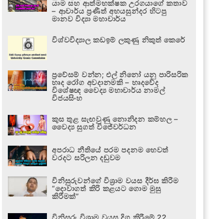
යාම සහ ආත්මභක්ෂක උරගයාගේ කතාව
– ආචාර්ය ප්‍රණීත් අභයසුන්දර හිටපු
මානව විද්‍යා මහාචාර්ය
විශ්වවිද්‍යාල කඩඉම් ලකුණු නිකුත් කෙරේ
ප්‍රවේසම් වන්න; එල් නිනෝ යනු පාරිසරික
හෘද රෝග අවදානමකි – හෘදවේද
විශේෂඥ වෛද්‍ය මහාචාර්ය නාමල්
විජයසිංහ
කුස තුළ සැඟවුණු නොනිදන කම්හල –
වෛද්‍ය සුගත් විජේවර්ධන
අපරාධ නීතියේ පරම පදනම හෙවත්
වරදට සරිලන දඬුවම
විනිසුරුවන්ගේ විශ්‍රාම වයස දීර්ඝ කිරීම
“දොවාගත් කිරි කළයට ගොම මුසු
කිරීමක්”
විනිසුරු විශ්‍රාම වයස දිගු කිරීමේ 22