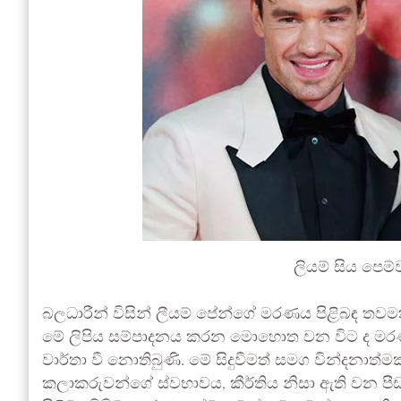
ලියම් සිය පෙම
බලධාරීන් විසින් ලීයම් පේන්ගේ මරණය පිළිබඳ තවම
මේ ලිපිය සම්පාදනය කරන මොහොත වන විට ද මරණය
වාර්තා වී නොතිබුණි. මේ සිදුවීමත් සමග වින්දනාත්ම
කලාකරුවන්ගේ ස්වභාවය, කීර්තිය නිසා ඇති වන ප