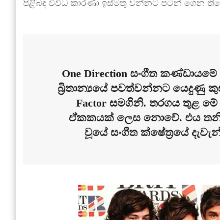
පිළිබඳ විවිධ කාරණා ඉස්මතු වන්නට පටන් ගෙන තිබ
One Direction සංගීත කණ්ඩායමේ
බ්‍රිතාන්‍යයේ පවත්වන්නට යෙදුණු
Factor සමගිනි. තරගය තුළ මේ
ඒකකයක් ලෙස නොවේ. එය තනි 
වූයේ සංගීත ක්ෂේත්‍රයේ දැව