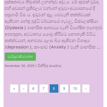
දක්ෂතාවය තිබුණත් උනන්දුව අඩු ය. මේ කුමක් වුවද
එහි අවසන් ප්‍රතිඵලය වන්නේ දරුවා අධ්‍යාපනයේ දී
පසුගාමී වීම ය. දරුවන් තුළ මෙවැනි තත්ත්වයක්
ඇතිවන හේතු බුද්ධි වර්ධනයේ ගැටලු, ඩිස්ලෙක්ෂියා
(Dyslexia ) මානසික ආබාධය වැනි විශේෂිත ඉගෙනුම්
අපහසුතා, අවධානය යොමු කිරීමට නොහැකි විවිධ
තත්ත්වයන්, අනවශ්‍ය ලෙස බිය ඇතිවන විශාදය
(depression ), කාංසාව (Anxiety ) වැනි මානසික …
වැඩිපුර කියවන්න
විනිවිද සායනය
November 26, 2025
/
«
‹
6
7
8
9
10
›