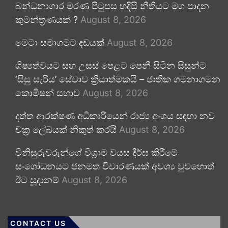
බන්ධනාගාර මරණ පිටුපස හදිසි නීතියට මග පාදන
කුමන්ත්‍රණයක් ?
August 8, 2026
මෙටා සමාගමට දඩයක්
August 8, 2026
ශිෂ්‍යත්වයට සහ උසස් පෙළට පෙනී සිටින සිසුන්ට
‘සිසු සැරිය’ සේවාව ක්‍රියාත්මකයි – ජාතික ගමනාගමන
කොමිෂන් සභාව
August 8, 2026
දත්ත ආරක්ෂණ අධිකාරියෙන් රාජ්‍ය අංශය සඳහා නව
චක්‍ර ලේඛයක් නිකුත් කරයි
August 8, 2026
විනිසුරුවරුන්ගේ විශ්‍රාම වයස දීර්ඝ කිරීමේ
සංශෝධනයට ජනමත විචාරණයක් අවශ්‍ය වුවහොත්
ඊට සූදානම්
August 8, 2026
CONTACT US