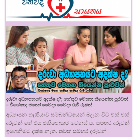
දරුවා අධ්‍යාපනයට අදක්ෂ ද?; හේතුව මෙතන තියෙන්න පුළුවන්
– විශේෂඥ මනෝ වෛද්‍ය වෛද්‍ය රුමී රූබන්
අධ්‍යාපන හැකියාව සම්බන්ධයෙන් බලන විට එක් එක්
දරුවන් ගේ එය එකිනෙකට වෙනස් ය. සමහර දරුවන්
ඉගෙනීමට දක්ෂ නැත. තවත් සමහර දරුවන්