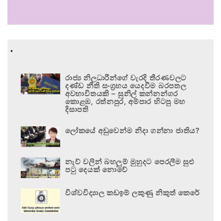
.
රාජ්‍ය නිලධාරීන්ගේ වැරදි තීරණවලට
දණ්ඩ නීති සංග්‍රහය යෙදවීම බරපතල
අවභාවිතයකි – සුනිල් කන්නන්ගර
කොළඹ, රත්නපුර, අම්පාර හිටපු මහ
දිසාපති
ලෝකයේ අඩුවෙන්ම නිදා ගන්නා ජාතිය?
නැව් වලින් බහලුම් මුහුදට පෙරලීම සුළු
පටු දෙයක් නොවේ
විශ්වවිද්‍යාල කඩඉම් ලකුණු නිකුත් කෙරේ