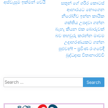
අස්වැසුම ඉක්මන් වෙයි
සතුන් ගේ ශරීර කොටස්
ආහාරයට නොගෙන
නිරෝගීව ඉන්න කායික
ශක්තිය උපදවා ගන්න
බැහැ කියන එක බොරුවක්
බව තහවුරු කරන්න මාවම
උදාහරණයකට ගන්න
පුළුවන්! – ප්‍රවීණ රංගවේදී
බුද්ධදාස විතානාරච්චි