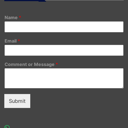
Name
*
Email
*
Comment or Message
*
Submit