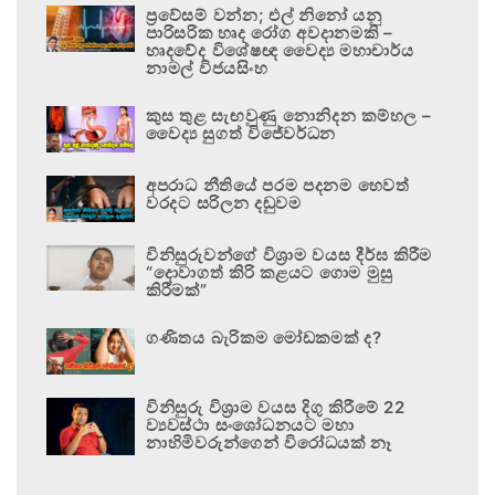
ප්‍රවේසම් වන්න; එල් නිනෝ යනු
පාරිසරික හෘද රෝග අවදානමකි –
හෘදවේද විශේෂඥ වෛද්‍ය මහාචාර්ය
නාමල් විජයසිංහ
කුස තුළ සැඟවුණු නොනිදන කම්හල –
වෛද්‍ය සුගත් විජේවර්ධන
අපරාධ නීතියේ පරම පදනම හෙවත්
වරදට සරිලන දඬුවම
විනිසුරුවන්ගේ විශ්‍රාම වයස දීර්ඝ කිරීම
“දොවාගත් කිරි කළයට ගොම මුසු
කිරීමක්”
ගණිතය බැරිකම මෝඩකමක් ද?
විනිසුරු විශ්‍රාම වයස දිගු කිරීමේ 22
ව්‍යවස්ථා සංශෝධනයට මහා
නාහිමිවරුන්ගෙන් විරෝධයක් නෑ