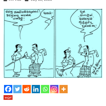
කාටූන්