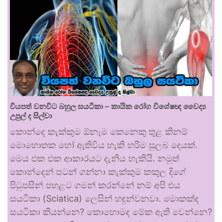
වියපත් වනවිට බහුල සයටිකා – කායික රෝග විශේෂඥ වෛද්‍ය
උපුල් ද සිල්වා
කොන්දෙ කැක්කුම ඕනෑම කෙනෙකු තුළ කිනම්
මොහොතක හෝ ඇතිවිය හැකි හරිම සුලබ දෙයක්.
මෙය එක එක ආකාරයට දැනිය හැකියි. නමුත්
කොන්දෙන් පටන් ගන්නා කැක්කුම කකුල දිගේ
පිටුපසින් පහළට ගමන් කරන්නේ නම් අපි එය
සයටිකා (Sciatica) ලෙසින් හඳුන්වනවා. මොකක්ද
සයටිකා කියන්නෙ? කොහොමද මේක ඇති වෙන්නෙ?