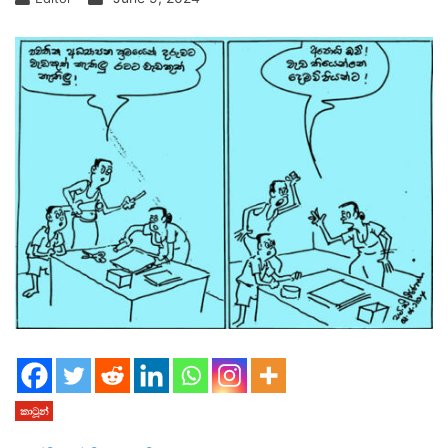
කාටූන්