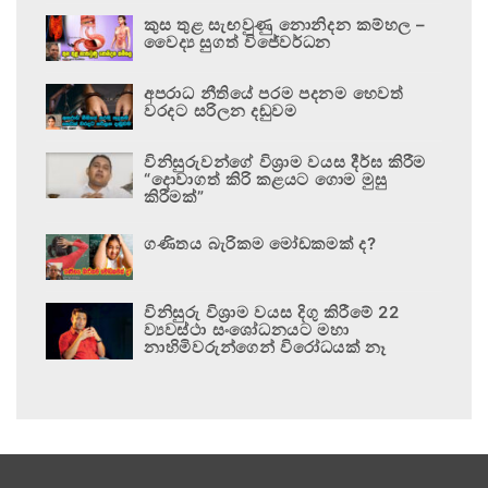
කුස තුළ සැඟවුණු නොනිදන කම්හල –
වෛද්‍ය සුගත් විජේවර්ධන
අපරාධ නීතියේ පරම පදනම හෙවත්
වරදට සරිලන දඬුවම
විනිසුරුවන්ගේ විශ්‍රාම වයස දීර්ඝ කිරීම
“දොවාගත් කිරි කළයට ගොම මුසු
කිරීමක්”
ගණිතය බැරිකම මෝඩකමක් ද?
විනිසුරු විශ්‍රාම වයස දිගු කිරීමේ 22
ව්‍යවස්ථා සංශෝධනයට මහා
නාහිමිවරුන්ගෙන් විරෝධයක් නෑ