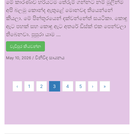
මේ කාරණාව හරියටම තේරුම් ගන්නට නම් මුලින්ම
අපි බලමු කොන්ද ඇතුළේ මොනවද තියෙන්නේ
කියලා. මේ පින්තූරයෙන් දක්වන්නේත් සයටිකා. කොඳු
ඇට පහක් සහ කොඳු ඇට අතරේ ඩිස්ක් එක පෙන්වලා
තිබෙනවා. පුපුරා යාම …
වැඩිපුර කියවන්න
විනිවිද සායනය
May 10, 2026
/
‹
1
2
3
4
5
›
»