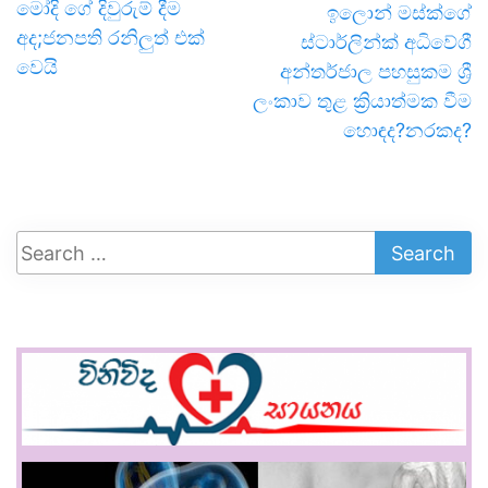
මෝදි ගේ දිවුරුම් දීම
ඉලොන් මස්ක්ගේ
අද;ජනපති රනිලුත් එක්
ස්ටාර්ලින්ක් අධිවේගී
වෙයි
අන්තර්ජාල පහසුකම ශ්‍රී
ලංකාව තුළ ක්‍රියාත්මක වීම
හොඳද?නරකද?