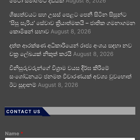
මෙටා සමාගමට දඩයක්
August 8, 2026
ශිෂ්‍යත්වයට සහ උසස් පෙළට පෙනී සිටින සිසුන්ට
‘සිසු සැරිය’ සේවාව ක්‍රියාත්මකයි – ජාතික ගමනාගමන
කොමිෂන් සභාව
August 8, 2026
දත්ත ආරක්ෂණ අධිකාරියෙන් රාජ්‍ය අංශය සඳහා නව
චක්‍ර ලේඛයක් නිකුත් කරයි
August 8, 2026
විනිසුරුවරුන්ගේ විශ්‍රාම වයස දීර්ඝ කිරීමේ
සංශෝධනයට ජනමත විචාරණයක් අවශ්‍ය වුවහොත්
ඊට සූදානම්
August 8, 2026
CONTACT US
Name
*