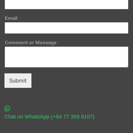
Email
*
Comment or Message
*
Submit
Chat on WhatsApp (+94 77 359 6107)