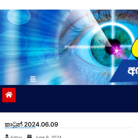
Skip
to
content
vinivida.lk
කාටූන් 2024.06.09
June 9, 2024
Editor