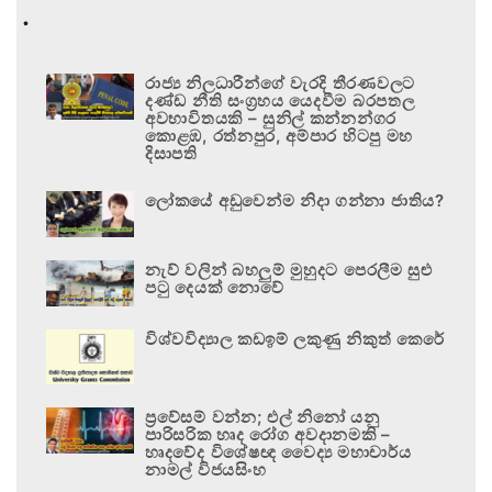
.
රාජ්‍ය නිලධාරීන්ගේ වැරදි තීරණවලට
දණ්ඩ නීති සංග්‍රහය යෙදවීම බරපතල
අවභාවිතයකි – සුනිල් කන්නන්ගර
කොළඹ, රත්නපුර, අම්පාර හිටපු මහ
දිසාපති
ලෝකයේ අඩුවෙන්ම නිදා ගන්නා ජාතිය?
නැව් වලින් බහලුම් මුහුදට පෙරලීම සුළු
පටු දෙයක් නොවේ
විශ්වවිද්‍යාල කඩඉම් ලකුණු නිකුත් කෙරේ
ප්‍රවේසම් වන්න; එල් නිනෝ යනු
පාරිසරික හෘද රෝග අවදානමකි –
හෘදවේද විශේෂඥ වෛද්‍ය මහාචාර්ය
නාමල් විජයසිංහ