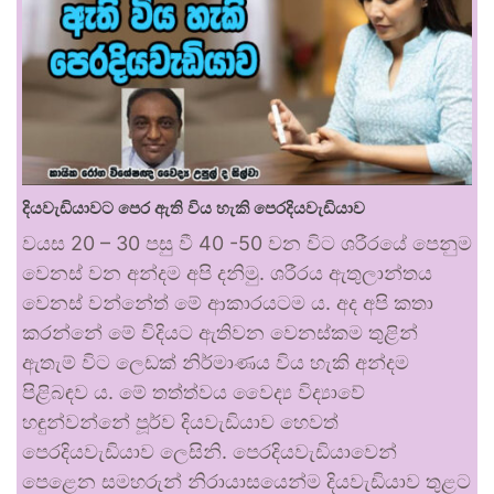
දියවැඩියාවට පෙර ඇති විය හැකි පෙරදියවැඩියාව
වයස 20 – 30 පසු වී 40 -50 වන විට ශරීරයේ පෙනුම
වෙනස් වන අන්දම අපි දනිමු. ශරීරය ඇතුලාන්තය
වෙනස් වන්නේත් මේ ආකාරයටම ය. අද අපි කතා
කරන්නේ මේ විදියට ඇතිවන වෙනස්කම තුළින්
ඇතැම් විට ලෙඩක් නිර්මාණය විය හැකි අන්දම
පිළිබඳව ය. මේ තත්ත්වය වෛද්‍ය විද්‍යාවේ
හඳුන්වන්නේ පූර්ව දියවැඩියාව හෙවත්
පෙරදියවැඩියාව ලෙසිනි. පෙරදියවැඩියාවෙන්
පෙළෙන සමහරුන් නිරායාසයෙන්ම දියවැඩියාව තුළට