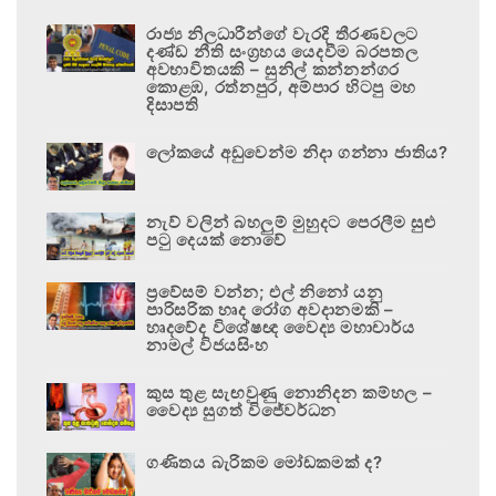
රාජ්‍ය නිලධාරීන්ගේ වැරදි තීරණවලට
දණ්ඩ නීති සංග්‍රහය යෙදවීම බරපතල
අවභාවිතයකි – සුනිල් කන්නන්ගර
කොළඹ, රත්නපුර, අම්පාර හිටපු මහ
දිසාපති
ලෝකයේ අඩුවෙන්ම නිදා ගන්නා ජාතිය?
නැව් වලින් බහලුම් මුහුදට පෙරලීම සුළු
පටු දෙයක් නොවේ
ප්‍රවේසම් වන්න; එල් නිනෝ යනු
පාරිසරික හෘද රෝග අවදානමකි –
හෘදවේද විශේෂඥ වෛද්‍ය මහාචාර්ය
නාමල් විජයසිංහ
කුස තුළ සැඟවුණු නොනිදන කම්හල –
වෛද්‍ය සුගත් විජේවර්ධන
ගණිතය බැරිකම මෝඩකමක් ද?