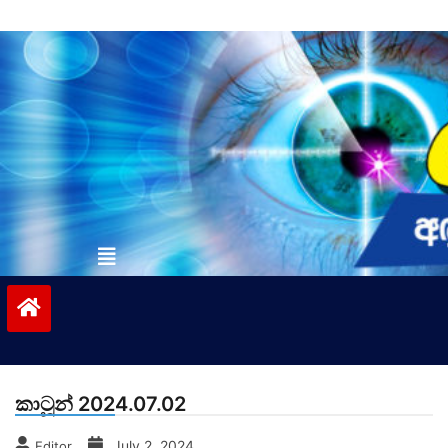
Skip
to
content
vinivida.lk
කාටූන් 2024.07.02
July 2, 2024
Editor