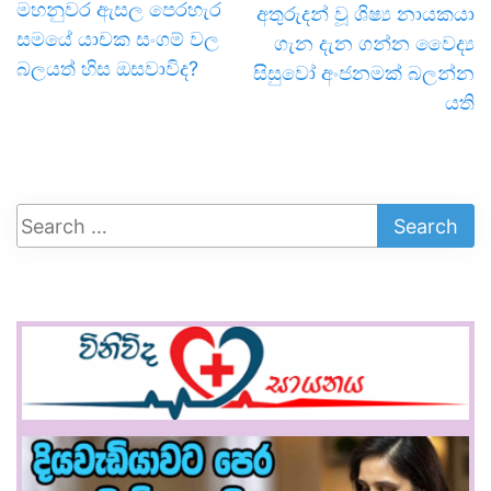
මහනුවර ඇසල පෙරහැර
අතුරුදන් වූ ශිෂ්‍ය නායකයා
සමයේ යාචක සංගම් වල
ගැන දැන ගන්න වෛද්‍ය
බලයත් හිස ඔසවාවිද?
සිසුවෝ අංජනමක් බලන්න
යති