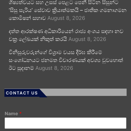
ශිෂ්‍යත්වයට සහ උසස් පෙළට පෙනී සිටින සිසුන්ට
‘සිසු සැරිය’ සේවාව ක්‍රියාත්මකයි – ජාතික ගමනාගමන
කොමිෂන් සභාව
August 8, 2026
දත්ත ආරක්ෂණ අධිකාරියෙන් රාජ්‍ය අංශය සඳහා නව
චක්‍ර ලේඛයක් නිකුත් කරයි
August 8, 2026
විනිසුරුවරුන්ගේ විශ්‍රාම වයස දීර්ඝ කිරීමේ
සංශෝධනයට ජනමත විචාරණයක් අවශ්‍ය වුවහොත්
ඊට සූදානම්
August 8, 2026
CONTACT US
Name
*