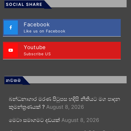
SOCIAL SHARE
Facebook
Like us on Facebook
Youtube
Subscribe US
නවතම
බන්ධනාගාර මරණ පිටුපස හදිසි නීතියට මග පාදන
කුමන්ත්‍රණයක් ?
August 8, 2026
මෙටා සමාගමට දඩයක්
August 8, 2026