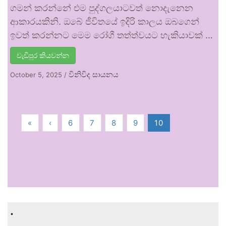
ගමන් කරන්නේ එම පුද්ගලයාටවත් නොදැනෙන
ආකාරයකිනි. ඔබේ ජීවිතයේ ඉදිරි කාලය ඔබගෙන්
ඉවත් කරන්නට මෙම රෝගී තත්ත්වයට හැකියාවක් …
වැඩිපුර කියවන්න
විනිවිද සායනය
October 5, 2025
/
«
‹
6
7
8
9
10
.