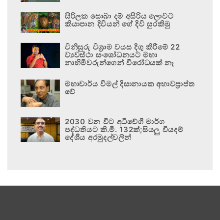
සිරිලක සොබා දම් අසිරිය ලොවට
කියාපාන දිවියන් ගේ දිවි සුරකිමු
විනිසුරු විශ්‍රාම වයස දිගු කිරීමේ 22
ව්‍යවස්ථා සංශෝධනයට මහා
නාහිමිවරුන්ගෙන් විරෝධයක් නෑ
මහාචාර්ය විමල් දිසානායක අභාවප්‍රාප්ත
වේ
2030 වන විට අධිවේගී මාර්ග
පද්ධතියට කි.මී. 132ක්;සියලු වියදම්
දේශීය අරමුදල්වලින්