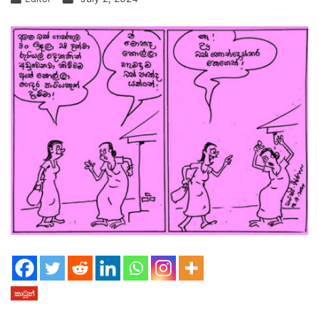
කාටූන්