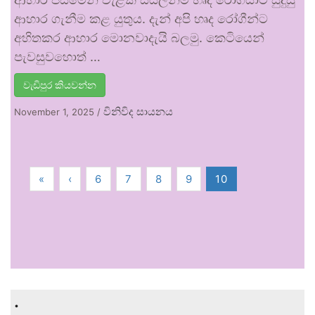
ආහාර ගැනීම කළ යුතුය. දැන් අපි හෘද රෝගීන්ට
අහිතකර ආහාර මොනවාදැයි බලමු. කෙටියෙන්
පැවසුවහොත් …
වැඩිපුර කියවන්න
විනිවිද සායනය
November 1, 2025
/
«
‹
6
7
8
9
10
.