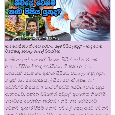
හෘද රෝගීන්ට නිවසේ වෙනම කෑම පිසිය යුතුද? – හෘද රෝග
විශේෂඥ වෛද්‍ය නාමල් විජයසිංහ
ඔබේ පවුලේ හෘද රෝගියෙකු සිටින්නේ නම් ඔබ
ආහාර පිසීමේදී හෘද රෝගියාට හිතකර ආහාර
වශයෙන් වෙනමම ආහාර පිසීමට වගබලා ගනු ඇත.
නමුත් ඔබ මෙතෙක් කල් සිතා නොතිබුණද හෘද
රෝගීන්ට හිතකර ආහාර නිරෝගී අයටද ඉතාම සුදුසු
ආහාරවේ. එනිසා ඔබගේත් පවුලේ අයගේත් නිරෝගී
සෞඛ්‍යය අපේක්ෂා කරනවා නම් හෘද රෝගියාට
වෙනම ආහාර පිසීම නොව පවුලේ සෙසු අයට වෙනම
ආහාර පිසීමෙන් වැළකී සියලන්ම හෘද රෝගියාට සුදුසු