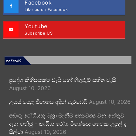
Facebook
Like us on Facebook
Youtube
Subscribe US
නවතම
ප්‍රදේශ කිහිපයකට වැසි හෝ ගිගුරුම් සහිත වැසි
August 10, 2026
උසස් පෙළ විභාගය අදින් ඇරඹෙයි
August 10, 2026
ඩෙංගු රෝගියකු ⁣මුත්‍රා මැනීම අත්‍යවශ්‍ය වන හේතුව
දැන ගනිමු – කායික රෝග විශේෂඥ වෛද්‍ය උපුල් ද
සිල්වා
August 10, 2026