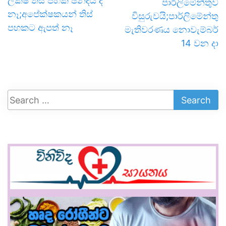
ලක්ෂ තිස් පහක් ඡන්දය දී
පාර්ලිමේන්තුව
නෑ;අපේක්ෂකයන් තිස්
විසුරුවයි;පාර්ලිමේන්තු
පහකට ඇපත් නෑ
මැතිවරණය නොවැම්බර්
14 වන දා