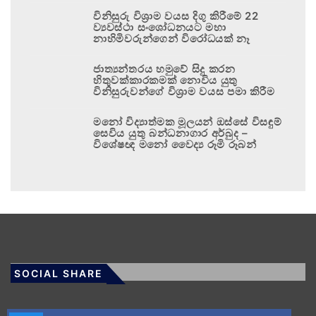
විනිසුරු විශ්‍රාම වයස දිගු කිරීමේ 22
ව්‍යවස්ථා සංශෝධනයට මහා
නාහිමිවරුන්ගෙන් විරෝධයක් නෑ
ජාත්‍යන්තරය හමුවේ සිදු කරන
හිතුවක්කාරකමක් නොවිය යුතු
විනිසුරුවන්ගේ විශ්‍රාම වයස පමා කිරීම
මනෝ විද්‍යාත්මක මූලයන් ඔස්සේ විසඳුම්
සෙවිය යුතු බන්ධනාගාර අර්බුද –
විශේෂඥ මනෝ වෛද්‍ය රූමි රූබන්
SOCIAL SHARE