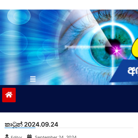
Skip
to
content
vinivida.lk
කාටූන් 2024.09.24
September 24, 2024
Editor