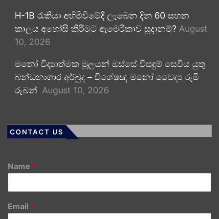
H-1B රැකියා අහිමිවීමේදී ලැබෙන දින 60 සහන
කාලය අහෝසි කිරීමට ඇමෙරිකාව සූදානම්?
August
10, 2026
මනෝ විද්‍යාත්මක මූලයන් ඔස්සේ විසඳුම් සෙවිය යුතු
බන්ධනාගාර අර්බුද – විශේෂඥ මනෝ වෛද්‍ය රූමි
රූබන්
August 10, 2026
CONTACT US
Name
*
Email
*