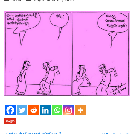
කාටූන්