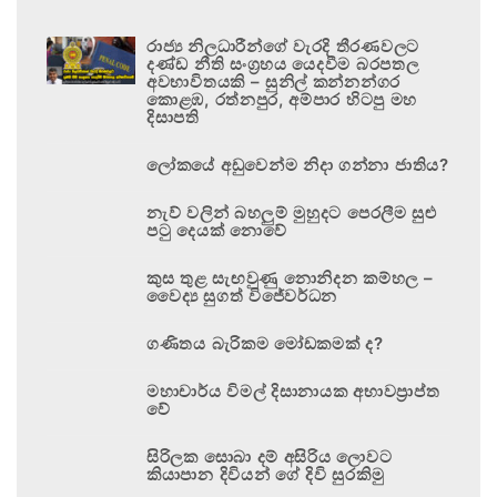
රාජ්‍ය නිලධාරීන්ගේ වැරදි තීරණවලට
දණ්ඩ නීති සංග්‍රහය යෙදවීම බරපතල
අවභාවිතයකි – සුනිල් කන්නන්ගර
කොළඹ, රත්නපුර, අම්පාර හිටපු මහ
දිසාපති
ලෝකයේ අඩුවෙන්ම නිදා ගන්නා ජාතිය?
නැව් වලින් බහලුම් මුහුදට පෙරලීම සුළු
පටු දෙයක් නොවේ
කුස තුළ සැඟවුණු නොනිදන කම්හල –
වෛද්‍ය සුගත් විජේවර්ධන
ගණිතය බැරිකම මෝඩකමක් ද?
මහාචාර්ය විමල් දිසානායක අභාවප්‍රාප්ත
වේ
සිරිලක සොබා දම් අසිරිය ලොවට
කියාපාන දිවියන් ගේ දිවි සුරකිමු