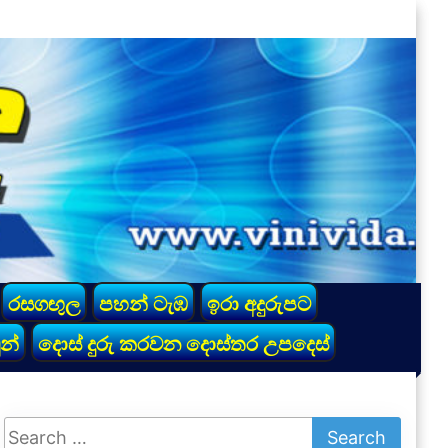
රසගඟුල
පහන් ටැඹ
ඉරා අදුරුපට
න්
දොස් දුරු කරවන දොස්තර උපදෙස්