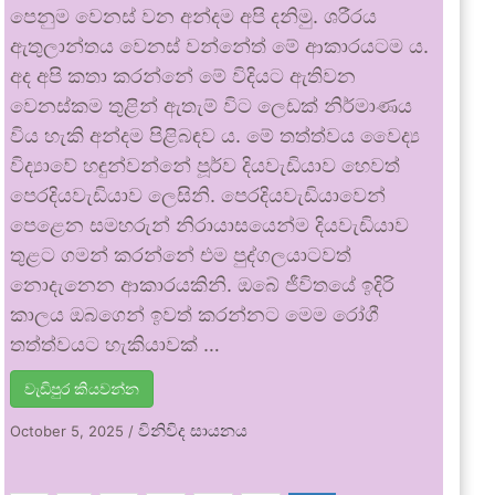
පෙනුම වෙනස් වන අන්දම අපි දනිමු. ශරීරය
ඇතුලාන්තය වෙනස් වන්නේත් මේ ආකාරයටම ය.
අද අපි කතා කරන්නේ මේ විදියට ඇතිවන
වෙනස්කම තුළින් ඇතැම් විට ලෙඩක් නිර්මාණය
විය හැකි අන්දම පිළිබඳව ය. මේ තත්ත්වය වෛද්‍ය
විද්‍යාවේ හඳුන්වන්නේ පූර්ව දියවැඩියාව හෙවත්
පෙරදියවැඩියාව ලෙසිනි. පෙරදියවැඩියාවෙන්
පෙළෙන සමහරුන් නිරායාසයෙන්ම දියවැඩියාව
තුළට ගමන් කරන්නේ එම පුද්ගලයාටවත්
නොදැනෙන ආකාරයකිනි. ඔබේ ජීවිතයේ ඉදිරි
කාලය ඔබගෙන් ඉවත් කරන්නට මෙම රෝගී
තත්ත්වයට හැකියාවක් …
වැඩිපුර කියවන්න
විනිවිද සායනය
October 5, 2025
/