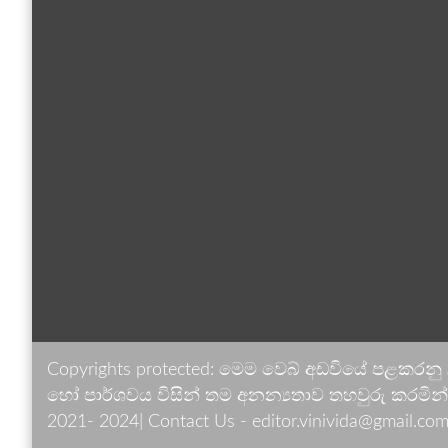
Copyrights protected: මෙම වෙබ් අඩවියේ පළකරනු
හෝ පාර්ශවය විසින් තම අනන්‍යතාව තහවුරු කරමින් ඉ
2021- 2024| Contact Us - editor.vinivida@gmail.com