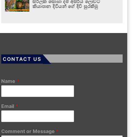
සිරිලක සොබා දම් අසිරිය ලොවට
කියාපාන දිවියන් ගේ දිවි සුරකිමු
CONTACT US
Name
*
Email
*
Comment or Message
*