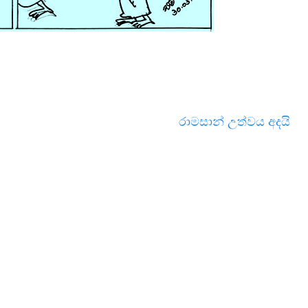
රාමසාන් උත්වය අදයි