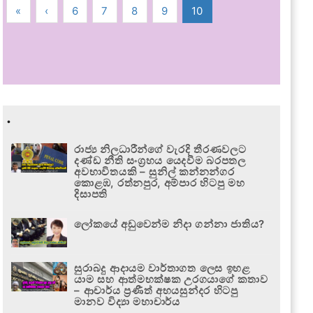
«
‹
6
7
8
9
10
.
රාජ්‍ය නිලධාරීන්ගේ වැරදි තීරණවලට
දණ්ඩ නීති සංග්‍රහය යෙදවීම බරපතල
අවභාවිතයකි – සුනිල් කන්නන්ගර
කොළඹ, රත්නපුර, අම්පාර හිටපු මහ
දිසාපති
ලෝකයේ අඩුවෙන්ම නිදා ගන්නා ජාතිය?
සුරාබදු ආදායම වාර්තාගත ලෙස ඉහළ
යාම සහ ආත්මභක්ෂක උරගයාගේ කතාව
– ආචාර්ය ප්‍රණීත් අභයසුන්දර හිටපු
මානව විද්‍යා මහාචාර්ය