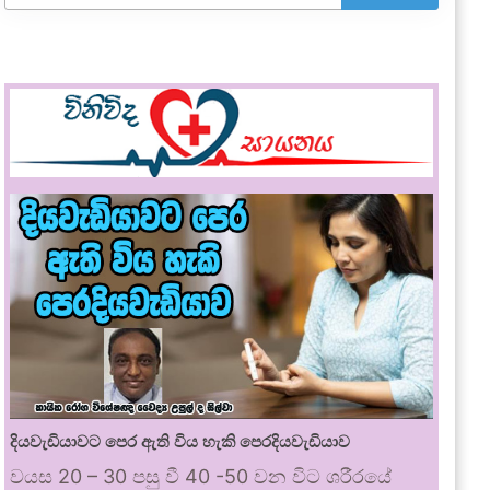
දියවැඩියාවට පෙර ඇති විය හැකි පෙරදියවැඩියාව
වයස 20 – 30 පසු වී 40 -50 වන විට ශරීරයේ