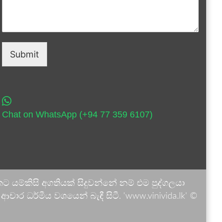
Submit
Chat on WhatsApp (+94 77 359 6107)
 යම්කිසි අගතියක් සිදුවන්නේ නම් එම පුද්ගලයා
ාර ධර්මීය වශයෙන් බැඳී සිටී. 'www.vinivida.lk' ©