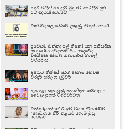
නැව් වලින් බහලුම් මුහුදට පෙරලීම සුළු
පටු දෙයක් නොවේ
විශ්වවිද්‍යාල කඩඉම් ලකුණු නිකුත් කෙරේ
ප්‍රවේසම් වන්න; එල් නිනෝ යනු පාරිසරික
හෘද රෝග අවදානමකි – හෘදවේද
විශේෂඥ වෛද්‍ය මහාචාර්ය නාමල්
විජයසිංහ
අපරාධ නීතියේ පරම පදනම හෙවත්
වරදට සරිලන දඬුවම
කුස තුළ සැඟවුණු නොනිදන කම්හල –
වෛද්‍ය සුගත් විජේවර්ධන
විනිසුරුවන්ගේ විශ්‍රාම වයස දීර්ඝ කිරීම
“දොවාගත් කිරි කළයට ගොම මුසු
කිරීමක්”