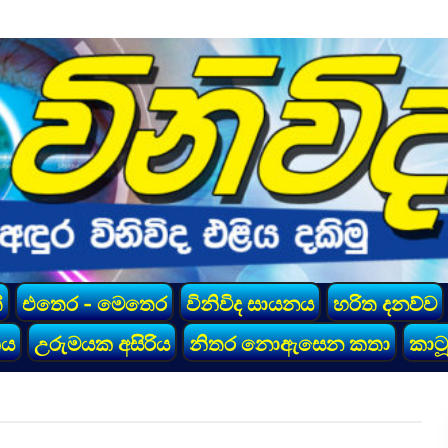
්
එතෙර - මෙතෙර
විනිවිද සායනය
හරිත දනව්ව
කය
උරුමයක අසිරිය
නිතර නොඇසෙන කතා
කාටූ