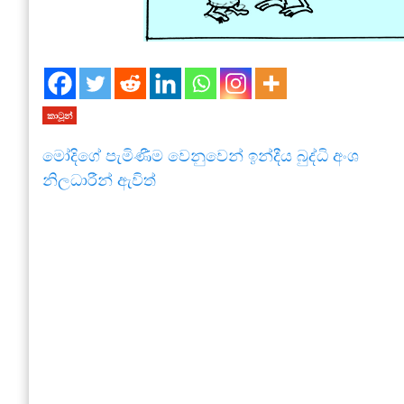
කාටූන්
මෝදිගේ පැමිණීම වෙනුවෙන් ඉන්දීය බුද්ධි අංශ
නිලධාරීන් ඇවිත්