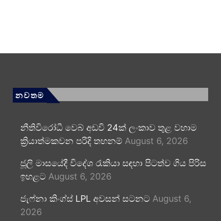
නවතම
නීතිවිරෝධී වෙබ් අඩවි 24ක් ලංකාව තුළ වහාම
ක්‍රියාත්මකවන පරිදි තහනම්
August 6, 2026
ජූලි මාසයේදී විදේශ රැකියා සඳහා පිටත්ව ගිය පිරිස
ඉහළට
August 6, 2026
ජැෆ්නා කිංග්ස් LPL අවසන් සටනට
August 6,
2026