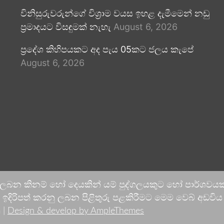
විනිසුරුවරුන්ගේ විශ්‍රාම වයස ඉහළ දැමීමෙන් නඩු
ප්‍රමාදයට විසඳුමක් නැහැ
August 6, 2026
ප්‍රදේශ කිහිපයකට අද පැය 05කට ජලය කැපේ
August 6, 2026
 ලබන කිනම් හෝ දෙයකින් යම් පුද්ගලයකුට හෝ පාර්ශවයකට
දිරිපත් කරනු ලබන පිළිතුරු පළකිරීමට මෙම වෙබ් අඩවිය ආච
 |
Design & develop by AmpleThemes