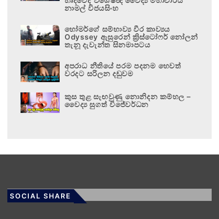
හෘදවේද විශේෂඥ වෛද්‍ය මහාචාර්ය
නාමල් විජයසිංහ
හෝමර්ගේ සම්භාව්‍ය වීර කාව්‍යය
Odyssey ඇසුරෙන් ක්‍රිස්ටෝෆර් නෝලන්
තැනූ දැවැන්ත සිනමාපටය
අපරාධ නීතියේ පරම පදනම හෙවත්
වරදට සරිලන දඬුවම
කුස තුළ සැඟවුණු නොනිදන කම්හල –
වෛද්‍ය සුගත් විජේවර්ධන
SOCIAL SHARE