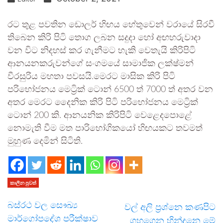
රට තුළ පවතින ඩොලර් හිඟය හේතුවෙන් වරායේ සිරවී
තිබෙන කිරි පිටි තොග ලබන සදුදා හෝ අඟහරුවාදා
වන විට නිදහස් කර ගැනීමට හැකි වෙතැයි කිරිපිටි
ආනයනකරුවන්ගේ සංගමයේ සාමාජික ලක්ෂ්මන්
වීරසුරිය මහතා පවසයි.මෙරට මාසික කිරි පිටි
පරිභෝජනය මෙට්‍රික් ටොන් 6500 ත් 7000 ත් අතර වන
අතර මෙරට දෛනික කිරි පිටි පරිභෝජනය මෙට්‍රික්
ටොන් 200 කි. ආනයනික කිරිපිටි වෙළෙදපොළේ
නොමැති වීම මත පාරිභෝගිකයෝ හිඟයකට තවමත්
මුහුණ දෙමින් සිටිති.
කාලීන පුවත්
බස්රථ වල සෞඛ්‍ය
වල් අලි ප්‍රශ්නෙ කණපිට
මාර්ගෝපදේශ පරීක්ෂාව
ගහගෙන හින්දනෙ මේ