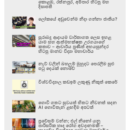
කොළඹ, රත්නපුර, අම්පාර හිටපු මහ
දිසාපති
ලෝකයේ අඩුවෙන්ම නිදා ගන්නා ජාතිය?
සුරාබදු ආදායම වාර්තාගත ලෙස ඉහළ
යාම සහ ආත්මභක්ෂක උරගයාගේ
කතාව – ආචාර්ය ප්‍රණීත් අභයසුන්දර
හිටපු මානව විද්‍යා මහාචාර්ය
නැව් වලින් බහලුම් මුහුදට පෙරලීම සුළු
පටු දෙයක් නොවේ
විශ්වවිද්‍යාල කඩඉම් ලකුණු නිකුත් කෙරේ
ගොවි ගතට සුවයත් හිතට නිවනත් සදන
AI ගොවිතැන ළඟදීම අපටත්
ප්‍රවේසම් වන්න; එල් නිනෝ යනු
පාරිසරික හෘද රෝග අවදානමකි –