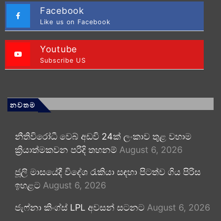
Facebook
Like us on Facebook
Youtube
Subscribe US
නවතම
නීතිවිරෝධී වෙබ් අඩවි 24ක් ලංකාව තුළ වහාම
ක්‍රියාත්මකවන පරිදි තහනම්
August 6, 2026
ජූලි මාසයේදී විදේශ රැකියා සඳහා පිටත්ව ගිය පිරිස
ඉහළට
August 6, 2026
ජැෆ්නා කිංග්ස් LPL අවසන් සටනට
August 6, 2026