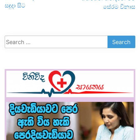
සඳුදා සිට
සේරම විනාස