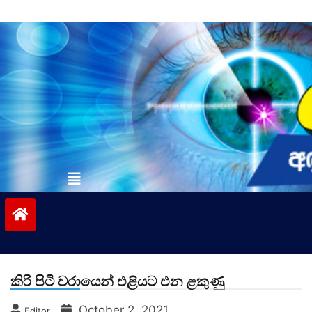
Skip
to
content
vinivida.lk
කිරි පිටි වරායෙන් එළියට එන ළකුණු
October 2, 2021
Editor