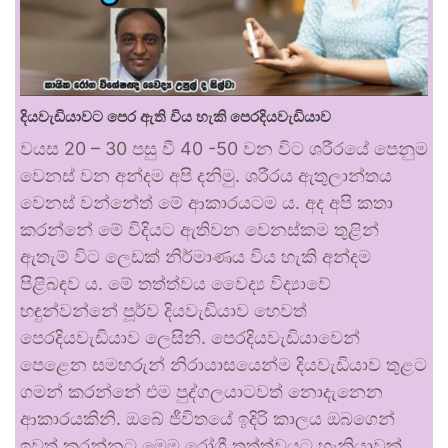
දියවැඩියාවට පෙර ඇති විය හැකි පෙරදියවැඩියාව
වයස 20 – 30 පසු වී 40 -50 වන විට ශරීරයේ පෙනුම
වෙනස් වන අන්දම අපි දනිමු. ශරීරය ඇතුලාන්තය
වෙනස් වන්නේත් මේ ආකාරයටම ය. අද අපි කතා
කරන්නේ මේ විදියට ඇතිවන වෙනස්කම තුළින්
ඇතැම් විට ලෙඩක් නිර්මාණය විය හැකි අන්දම
පිළිබඳව ය. මේ තත්ත්වය වෛද්‍ය විද්‍යාවේ
හඳුන්වන්නේ පූර්ව දියවැඩියාව හෙවත්
පෙරදියවැඩියාව ලෙසිනි. පෙරදියවැඩියාවෙන්
පෙළෙන සමහරුන් නිරායාසයෙන්ම දියවැඩියාව තුළට
ගමන් කරන්නේ එම පුද්ගලයාටවත් නොදැනෙන
ආකාරයකිනි. ඔබේ ජීවිතයේ ඉදිරි කාලය ඔබගෙන්
ඉවත් කරන්නට මෙම රෝගී තත්ත්වයට හැකියාවක් …