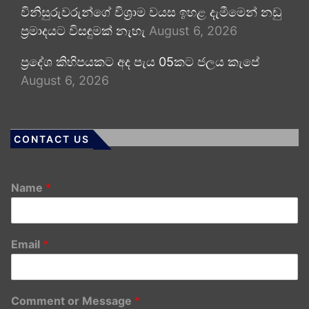
විනිසුරුවරුන්ගේ විශ්‍රාම වයස ඉහළ දැමීමෙන් නඩු
ප්‍රමාදයට විසඳුමක් නැහැ
August 6, 2026
ප්‍රදේශ කිහිපයකට අද පැය 05කට ජලය කැපේ
August 6, 2026
CONTACT US
Name
*
Email
*
Comment or Message
*