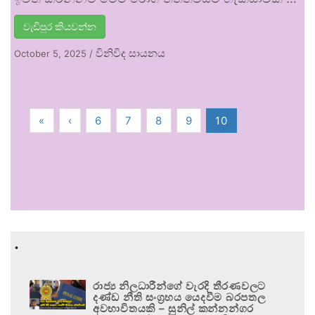
වැඩිපුර කියවන්න
විනිවිද සායනය
October 5, 2025
/
«
‹
6
7
8
9
10
.
රාජ්‍ය නිලධාරීන්ගේ වැරදි තීරණවලට
දණ්ඩ නීති සංග්‍රහය යෙදවීම බරපතල
අවභාවිතයකි – සුනිල් කන්නන්ගර