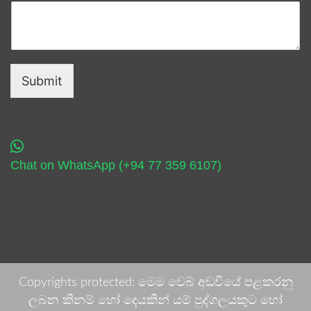
Submit
Chat on WhatsApp (+94 77 359 6107)
Copyrights protected: මෙම වෙබ් අඩවියේ පළකරනු
ලබන කිනම් හෝ දෙයකින් යම් පුද්ගලයකුට හෝ