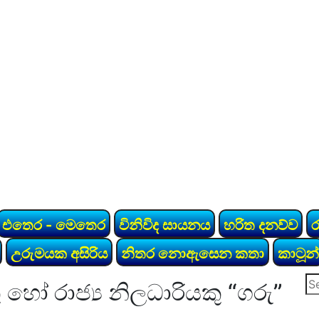
එතෙර - මෙතෙර
විනිවිද සායනය
හරිත දනව්ව
උරුමයක අසිරිය
නිතර නොඇසෙන කතා
කාටූන්
Se
ෝ රාජ්‍ය නිලධාරියකු “ගරු”
for