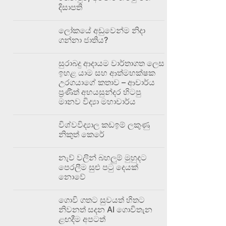
දිසාපති
ලෝකයේ අඩුවෙන්ම නිදා
ගන්නා ජාතිය?
සුරාබදු ආදායම වාර්තාගත ලෙස
ඉහළ යාම සහ ආත්මභක්ෂක
උරගයාගේ කතාව – ආචාර්ය
ප්‍රණීත් අභයසුන්දර හිටපු
මානව විද්‍යා මහාචාර්ය
විශ්වවිද්‍යාල කඩඉම් ලකුණු
නිකුත් කෙරේ
නැව් වලින් බහලුම් මුහුදට
පෙරලීම සුළු පටු දෙයක්
නොවේ
ගොවි ගතට සුවයත් හිතට
නිවනත් සදන AI ගොවිතැන
ළඟදීම අපටත්