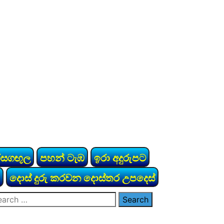
රසගඟුල
පහන් ටැඹ
ඉරා අදුරුපට
දොස් දුරු කරවන දොස්තර උපදෙස්
arch
: