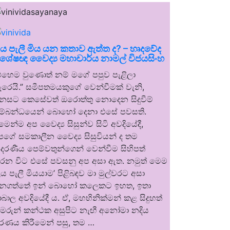
ය පැලී මිය යන කතාව ඇත්ත ද? – හෘදවේද
ිශේෂඥ වෛද්‍ය මහාචාර්ය නාමල් විජයසිංහ
”එහෙම වුණොත් නම් මගේ පපුව පැළිලා
ැරෙයි.” සමීපතමයකුගේ වෙන්වීමක් වැනි,
නසට කෙසේවත් ඔරොත්තු නොදෙන සිදුවීම්
ම්බන්ධයෙන් බොහෝ දෙනා එසේ පවසති.
මෙන්ම අප වෛද්‍ය සිසුන්ව සිටි අවදියේදී,
පගේ සමකාලීන වෛද්‍ය සිසුවියන් ද තම
දරණීය පෙම්වතුන්ගෙන් වෙන්වීම සිහිපත්
රන විට එසේ පවසනු අප අසා ඇත. ​නමුත් මෙම
ළය පැලී මියයාම’ පිළිබඳව මා මුල්වරට අසා
ැනගත්තේ ඉන් බොහෝ කලෙකට ඉහත, ඉතා
ාබාල අවදියේදී ය. ඒ, මහභිනික්මන් කළ සිදුහත්
ුමරුන් කන්ථක අසුපිට නැඟී අනෝමා නදිය
රණය කිරීමෙන් පසු, තම …