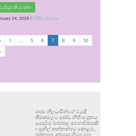
වැඩිපුර කියවන්න
nuary 24, 2026
/
විනිවිද සායනය
‹
1
…
5
6
7
8
9
10
›
රාජ්‍ය නිලධාරීන්ගේ වැරදි
තීරණවලට දණ්ඩ නීති සංග්‍රහය
යෙදවීම බරපතල අවභාවිතයකි
– සුනිල් කන්නන්ගර කොළඹ,
රත්නපුර, අම්පාර හිටපු මහ