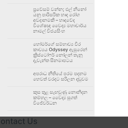
ප්‍රවේසම් වන්න; එල් නිනෝ
යනු පාරිසරික හෘද රෝග
අවදානමකි – හෘදවේද
විශේෂඥ වෛද්‍ය මහාචාර්ය
නාමල් විජයසිංහ
හෝමර්ගේ සම්භාව්‍ය වීර
කාව්‍යය Odyssey ඇසුරෙන්
ක්‍රිස්ටෝෆර් නෝලන් තැනූ
දැවැන්ත සිනමාපටය
අපරාධ නීතියේ පරම පදනම
හෙවත් වරදට සරිලන දඬුවම
කුස තුළ සැඟවුණු නොනිදන
කම්හල – වෛද්‍ය සුගත්
විජේවර්ධන
ontact Us