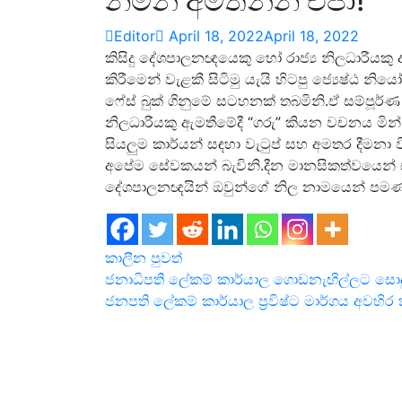
නමින් අමතන්න එපා!
Editor
April 18, 2022
April 18, 2022
කිසිදු දේශපාලනඥයෙකු හෝ රාජ්‍ය නිලධාරීයකු ඇ
කිරීමෙන් වැළකී සිටිමු යැයි හිටපු ජ්‍යෙෂ්ඨ නි
ෆේස් බුක් ගිනුමේ සටහනක් තබමිනි.ඒ සම්පූර්
නිලධාරීයකු ඇමතීමේදී “ගරු” කියන වචනය මින් ඉද
සියලුම කාර්යන් සඳහා වැටුප් සහ අමතර දීමනා 
අපේම සේවකයන් බැවිනි.දීන මානසිකත්වයෙන් සහ
දේශපාලනඥයින් ඔවුන්ගේ නිල නාමයෙන් පමණක්
කාලීන පුවත්
Post
ජනාධිපති ලේකම් කාර්යාල ගොඩනැඟිල්ලට සොඳුරු
ජනපති ලේකම් කාර්යාල ප්‍රවිෂ්ට මාර්ගය අවහ
navigation