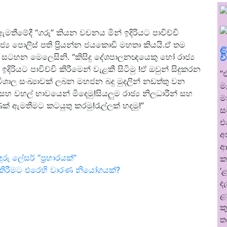
මතීමේදී “ගරු” කියන වචනය මින් ඉදිරියට පාවිච්චි
යෝජ්‍ය පොලිස් පති ප්‍රියන්න ජයකොඩි මහතා කියයි.ඒ තම
ළ
ණ සටහන මෙලෙසිනි. “කිසිදු දේශපාලනඥයෙකු හෝ රාජ්‍ය
ව
ිරියට පාවිච්චි කිරීමෙන් වැළකී සිටිමු !ඒ ඔවුන් සිදුකරන
​
විශාල සංඛ්‍යාවක් ලබන මහජන බදු මුදලින් නඩත්තු වන
ම
 වහල් භාවයෙන් මිදෙමු!සියලුම රාජ්‍ය නිලධාරීන් සහ
ම
 ඇමතීමට කටයුතු කරමු!රැල්ලක් හදමු!”
ස
එ
අ
ආ
 ලේසර් “ප්‍රහාරයක්”
ක
ිර කිරීමට එරෙහි වාරණ නියෝගයක්?
‘
ද
ළ
ක
ත