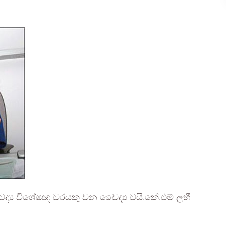
 වෛද්‍ය විශේෂඥ වරයකු වන වෛද්‍ය වයි.කේ.එම් ලහී