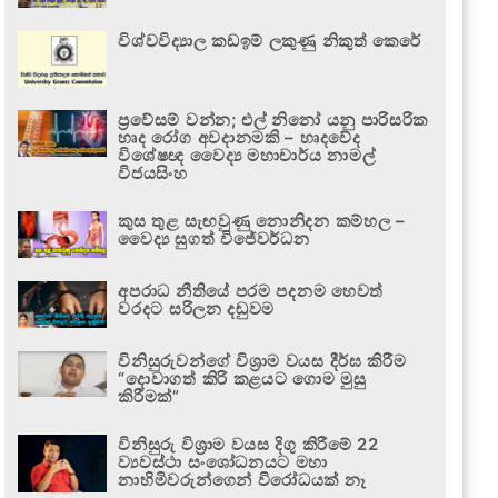
විශ්වවිද්‍යාල කඩඉම් ලකුණු නිකුත් කෙරේ
ප්‍රවේසම් වන්න; එල් නිනෝ යනු පාරිසරික
හෘද රෝග අවදානමකි – හෘදවේද
විශේෂඥ වෛද්‍ය මහාචාර්ය නාමල්
විජයසිංහ
කුස තුළ සැඟවුණු නොනිදන කම්හල –
වෛද්‍ය සුගත් විජේවර්ධන
අපරාධ නීතියේ පරම පදනම හෙවත්
වරදට සරිලන දඬුවම
විනිසුරුවන්ගේ විශ්‍රාම වයස දීර්ඝ කිරීම
“දොවාගත් කිරි කළයට ගොම මුසු
කිරීමක්”
විනිසුරු විශ්‍රාම වයස දිගු කිරීමේ 22
ව්‍යවස්ථා සංශෝධනයට මහා
නාහිමිවරුන්ගෙන් විරෝධයක් නෑ