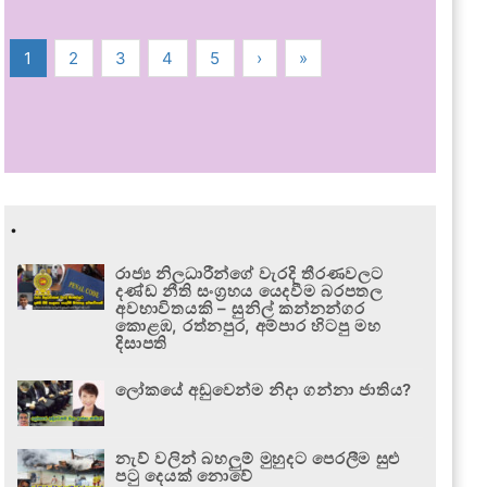
1
2
3
4
5
›
»
.
රාජ්‍ය නිලධාරීන්ගේ වැරදි තීරණවලට
දණ්ඩ නීති සංග්‍රහය යෙදවීම බරපතල
අවභාවිතයකි – සුනිල් කන්නන්ගර
කොළඹ, රත්නපුර, අම්පාර හිටපු මහ
දිසාපති
ලෝකයේ අඩුවෙන්ම නිදා ගන්නා ජාතිය?
නැව් වලින් බහලුම් මුහුදට පෙරලීම සුළු
පටු දෙයක් නොවේ