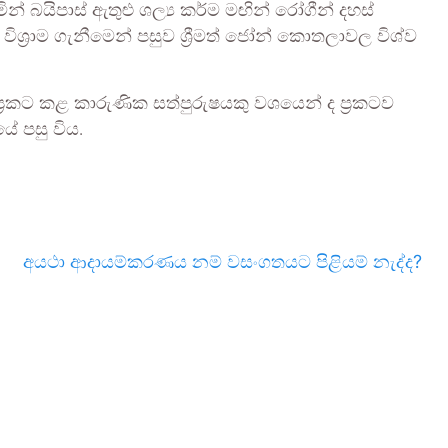
් බයිපාස් ඇතුළු ශල්‍ය කර්ම මඟින් රෝගීන් දහස්
්‍රාම ගැනීමෙන් පසුව ශ්‍රීමත් ජෝන් කොතලාවල විශ්ව
ප්‍රකට කළ කාරුණික සත්පුරුෂයකු වශයෙන් ද ප්‍රකටව
ේ පසු විය.
අයථා ආදායම්කරණය නම් වසංගතයට පිළියම් නැද්ද?