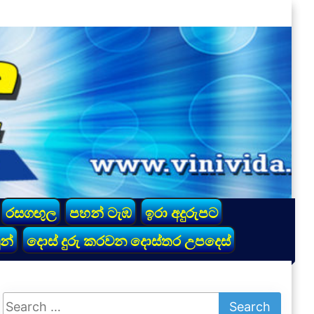
රසගඟුල
පහන් ටැඹ
ඉරා අදුරුපට
න්
දොස් දුරු කරවන දොස්තර උපදෙස්