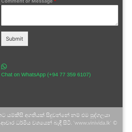
Comment or Message
*
Submit
Chat on WhatsApp (+94 77 359 6107)
 යම්කිසි අගතියක් සිදුවන්නේ නම් එම පුද්ගලයා
ාර ධර්මීය වශයෙන් බැඳී සිටී. 'www.vinivida.lk' ©