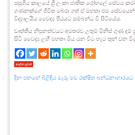
පසුගිය කාලයේ ශ්‍රී ලංකා ජාතික රෝහලේ සේවය කරමින
ගණනක්ගේ ජීවිත බේරා ගත් ඒ මහතා එම සේවයෙන් විශ
විද්‍යාලයීය වෛද්‍ය පීඨයට සම්බන්ධ වී සිටියේය.
වෘත්තීය නිපුනත්වයට අමතරව උතුම් මිනිස් ගුණ දම් 
සිටි වෛද්‍ය ලහී මහතා මිය යන විට හැට තුන් වන විය
කාලීන පුවත්
දින පනහේ බිළිඳිය මැරූ මව රක්ෂිත බන්ධනාගාරයට