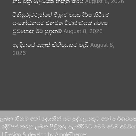
නව චක්‍ර ලේඛයක් නිකුත් කරයි
August 8, 2026
විනිසුරුවරුන්ගේ විශ්‍රාම වයස දීර්ඝ කිරීමේ
සංශෝධනයට ජනමත විචාරණයක් අවශ්‍ය
වුවහොත් ඊට සූදානම්
August 8, 2026
අද දිනයේ පළාත් කිහිපයකට වැසි
August 8,
2026
 ලබන කිනම් හෝ දෙයකින් යම් පුද්ගලයකුට හෝ පාර්ශවයකට
දිරිපත් කරනු ලබන පිළිතුරු පළකිරීමට මෙම වෙබ් අඩවිය ආච
 |
Design & develop by AmpleThemes