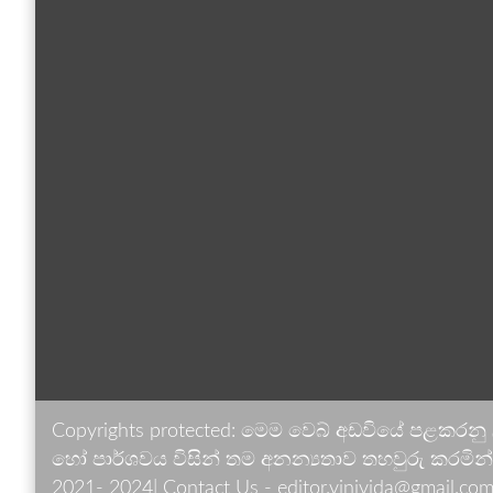
Copyrights protected: මෙම වෙබ් අඩවියේ පළකරනු
හෝ පාර්ශවය විසින් තම අනන්‍යතාව තහවුරු කරමින් ඉ
2021- 2024| Contact Us - editor.vinivida@gmail.com