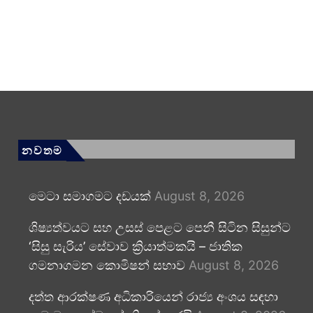
නවතම
මෙටා සමාගමට දඩයක්
August 8, 2026
ශිෂ්‍යත්වයට සහ උසස් පෙළට පෙනී සිටින සිසුන්ට
‘සිසු සැරිය’ සේවාව ක්‍රියාත්මකයි – ජාතික
ගමනාගමන කොමිෂන් සභාව
August 8, 2026
දත්ත ආරක්ෂණ අධිකාරියෙන් රාජ්‍ය අංශය සඳහා