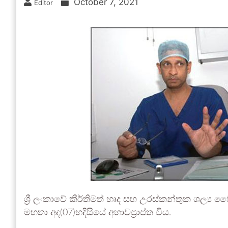
October 7, 2021
Editor
ශ්‍රී ලංකාවේ කීර්තිමත් හෘද සහ උරස්කන්තුක ශල්‍ය
මහතා අද(07)හදිසියේ අභාවප්‍රාප්ත විය.