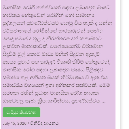
මානසික රෝගී තත්ත්වයන් සඳහා ලබාදෙන ඖෂධ
භාවිතය හේතුවෙන් රෝගීන් හෝ සාමාන්‍ය
පුද්ගලයන් ප්‍රචණ්ඩත්වයට යොමු විය හැකි ද යන්න
වර්තමානයේ රෝගීන්ගේ භාරකරුවන් මෙන්ම
පොදු සමාජය තුළ ද නිරන්තරයෙන් කතාබහට
ලක්වන මාතෘකාවකි. විශේෂයෙන්ම වර්තමාන
සිදුවීම් මුල් කොට මාධ්‍ය මඟින් සිදුවන ඇතැම්
අසත්‍ය ප්‍රචාර සහ කරුණු විකෘති කිරීම් හේතුවෙන්,
මානසික රෝග සඳහා ලබාදෙන ඖෂධ පිළිබඳව
සමාජය තුළ අනියත බියක් නිර්මාණය වී ඇත.එය
සමාජයීය වශයෙන් ඉතා අහිතකර තත්වයකි. මෙම
සටහන මඟින් ප්‍රධාන මානසික රෝග නාශක
ඖෂධවල සැබෑ ක්‍රියාකාරීත්වය, ප්‍රචණ්ඩත්වය …
වැඩිපුර කියවන්න
විනිවිද සායනය
July 15, 2026
/