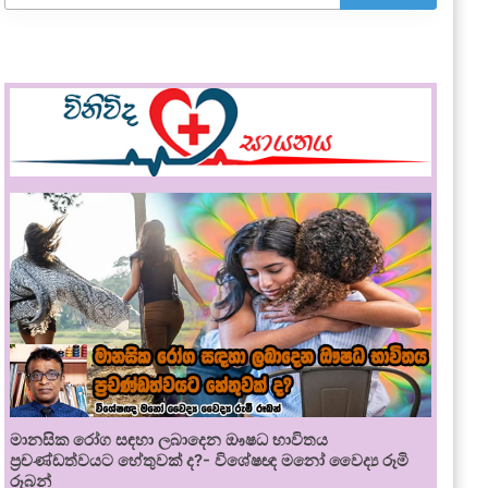
මානසික රෝග සඳහා ලබාදෙන ඖෂධ භාවිතය
ප්‍රචණ්ඩත්වයට හේතුවක් ද?- විශේෂඥ මනෝ වෛද්‍ය රූමි
රූබන්