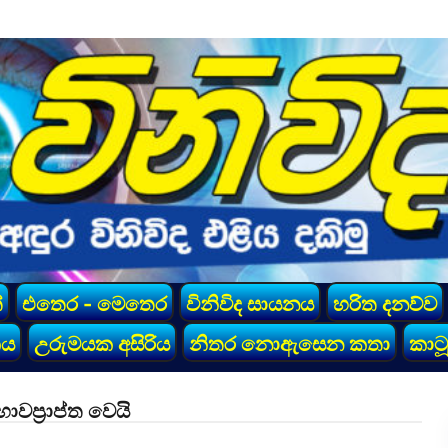
්
එතෙර - මෙතෙර
විනිවිද සායනය
හරිත දනව්ව
කය
උරුමයක අසිරිය
නිතර නොඇසෙන කතා
කාටූ
භාවප්‍රාප්ත වෙයි