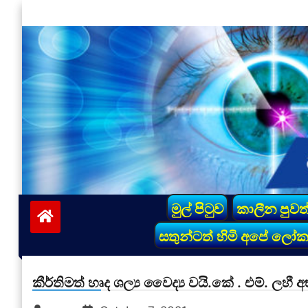
Skip
to
content
vinivida.lk
මුල් පිටුව
කාලීන පුවත
සතුන්ටත් හිමි අපේ ලෝ
කීර්තිමත් හෘද ශල්‍ය වෛද්‍ය වයි.කේ . එම්. ලහී අ