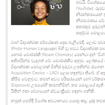
බවයි. විශේෂයෙන
(YouTube), රූපව
නිරන්තරයෙන් ඉං
නිරාවරණය වේ. 
අතරතුර, දරුවන
සෘජුවම මොළයේ 
වාග් විද්‍යාත්මක පර්යේෂණ දෙස බැලීමේදී, ලොව පවත
(Proto-Human Language) බිහි වූ බවට විද්‍යාත්මක සා
නොම් චොම්ස්කි (Noam Chomsky) පෙන්වා දුන් “විශ්
අතිශයින්ම වැදගත් වේ. චොම්ස්කිට අනුව, ලෝකයේ
විද්‍යාත්මක මෙවලමක් මිනිස් දරුවා උපතින්ම රැගෙ
Acquisition Device – LAD) ලෙස හඳුන්වා තිබේ. ඒ අ
කිරීම වෙනුවට, තමන් අවට පරිසරයෙන් හෝ වර්තමා
(Exposure) උපයෝගී කරගනිමින්, තම මොළයේ ඇති
රීතීන් ඉතා වේගයෙන් ස්වයංක්‍රීයව හඳුනා ගනිති.
නමුත් මෙහිදී විශේෂ අවධානයට යොමු කළ යුතු තවත