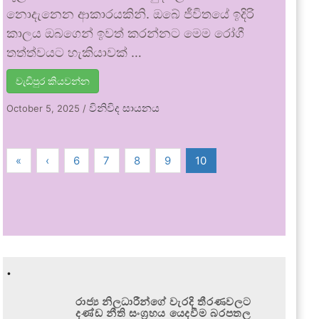
නොදැනෙන ආකාරයකිනි. ඔබේ ජීවිතයේ ඉදිරි
කාලය ඔබගෙන් ඉවත් කරන්නට මෙම රෝගී
තත්ත්වයට හැකියාවක් …
වැඩිපුර කියවන්න
විනිවිද සායනය
October 5, 2025
/
«
‹
6
7
8
9
10
.
රාජ්‍ය නිලධාරීන්ගේ වැරදි තීරණවලට
දණ්ඩ නීති සංග්‍රහය යෙදවීම බරපතල