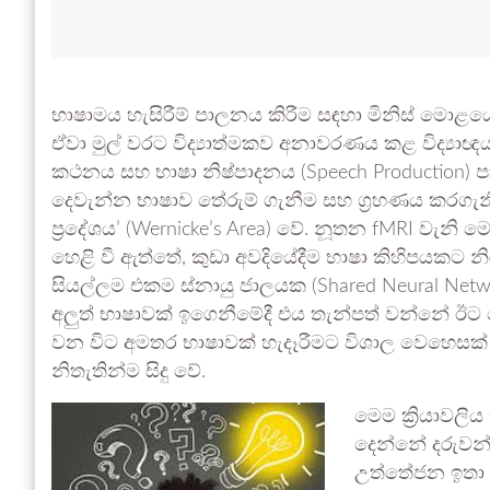
භාෂාමය හැසිරීම් පාලනය කිරීම සඳහා මිනිස් මොළයේ 
ඒවා මුල් වරට විද්‍යාත්මකව අනාවරණය කළ විද්‍යාඥ
කථනය සහ භාෂා නිෂ්පාදනය (Speech Production) පා
දෙවැන්න භාෂාව තේරුම් ගැනීම සහ ග්‍රහණය කරගැනී
ප්‍රදේශය’ (Wernicke’s Area) වේ. නූතන fMRI වැනි
හෙළි වී ඇත්තේ, කුඩා අවදියේදීම භාෂා කිහිපයකට න
සියල්ලම එකම ස්නායු ජාලයක (Shared Neural Network
අලුත් භාෂාවක් ඉගෙනීමේදී එය තැන්පත් වන්නේ ඊට 
වන විට අමතර භාෂාවක් හැදෑරීමට විශාල වෙහෙසක් 
නිතැතින්ම සිදු වේ.
මෙම ක්‍රියාවලි
දෙන්නේ දරුවන
උත්තේජන ඉතා ස