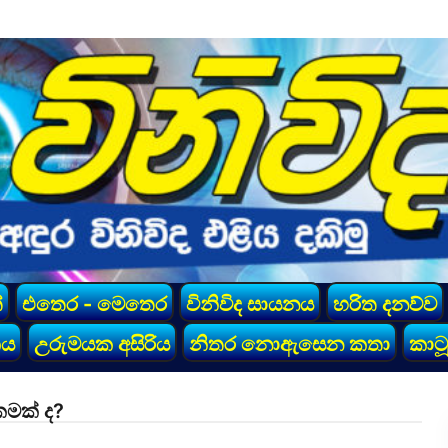
්
එතෙර - මෙතෙර
විනිවිද සායනය
හරිත දනව්ව
කය
උරුමයක අසිරිය
නිතර නොඇසෙන කතා
කාටූ
කමක් ද?