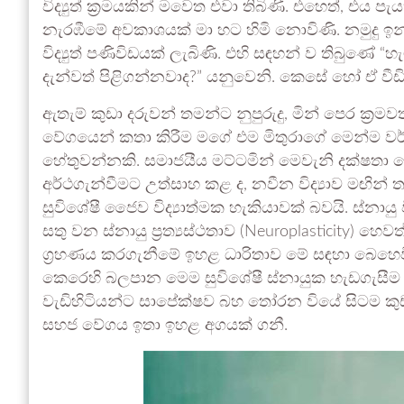
විද්‍යුත් ක්‍රමයකින් මවෙත එවා තිබිණි. එහෙත්,
නැරඹීමේ අවකාශයක් මා හට හිමි නොවිණි. නමුදු ඉ
විද්‍යුත් පණිවිඩයක් ලැබිණි. එහි සඳහන් ව තිබුණේ “
දැන්වත් පිළිගන්නවාද?” යනුවෙනි. කෙසේ හෝ ඒ වී
ඇතැම් කුඩා දරුවන් තමන්ට නුපුරුදු, මින් පෙර ක්
වේගයෙන් කතා කිරීම මගේ එම මිතුරාගේ මෙන්ම
හේතුවන්නකි. සමාජයීය මට්ටමින් මෙවැනි දක්ෂතා දේ
අර්ථගැන්වීමට උත්සාහ කළ ද, නවීන විද්‍යාව මඟින
සුවිශේෂී ජෛව විද්‍යාත්මක හැකියාවක් බවයි. ස්නායු
සතු වන ස්නායු ප්‍රත්‍යස්ථතාව (Neuroplasticity)
ග්‍රහණය කරගැනීමේ ඉහළ ධාරිතාව මේ සඳහා බෙහෙවින
කෙරෙහි බලපාන මෙම සුවිශේෂී ස්නායුක හැඩගැසීම වයස
වැඩිහිටියන්ට සාපේක්ෂව බහ තෝරන වියේ සිටම කුඩ
සහජ වේගය ඉතා ඉහළ අගයක් ගනී.