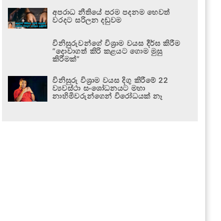
අපරාධ නීතියේ පරම පදනම හෙවත්
වරදට සරිලන දඬුවම
විනිසුරුවන්ගේ විශ්‍රාම වයස දීර්ඝ කිරීම
“දොවාගත් කිරි කළයට ගොම මුසු
කිරීමක්”
විනිසුරු විශ්‍රාම වයස දිගු කිරීමේ 22
ව්‍යවස්ථා සංශෝධනයට මහා
නාහිමිවරුන්ගෙන් විරෝධයක් නෑ