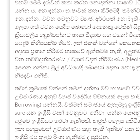
එනම් මෙම දරුවන් කතා කරන නොදන්නා භාෂාව 100
යන්න ය. නොදන්නා භාෂාවක් කතා කිරීමේදී, තමන
නොදන්නා වචන වෙනුවට ව්‍යාජ, අර්ථයක් නොමැ
ගලපා ගත් වචන යෙදීම බොහෝ දෙනෙකු වෙතින් සිදු
ක්‍රියාවලිය හඳුන්වන්නට භාෂා විද්‍යාව සහ මනෝ විද්‍
යෙදුම් කිහිපයක්ම තිබේ. ඉන් එකක් වන්නේ කෙනෙක
අදහස ප්‍රකාශ කිරීමට භාෂාවේ ඇත්තටම නැති, අලුත
වන නවවදන්කරණය / ව්‍යාජ වදන් නිර්මාණය (Neolo
ඉගෙන ගන්නා මුල් අවධියේදී බොහෝ දෙනා නොදැනු
නිපදවා ගනිති.
තවත් ක්‍රමයක් වන්නේ තමන් දන්නා මව් භාෂාවේ
උච්ඡාරණය අනුව ව්‍යාජ විදේශීය වචනයක් ලෙස භාවි
Borrowing) යන්නයි. වත්මන් සමාජයේ ඇතැම්හු ඉංග්‍ර
sure යන ඉංග්‍රීසි වදන් වෙනුවට ‘අනිවා’ යන්න යොද
අමුවේ ඉංග්‍රීසියට හරවා ගැනීමකි. නමුත් එලෙස අත
ඉතා පහසුවෙන් උච්ඡාරණය කළ හැකි ‘අනිවා’ යන ව
ඉංග්‍රීසි බස තුළට රිංගා ගැනීමට ද පුළුවන.