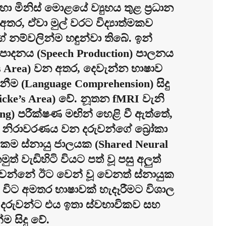
ා මිනිස් මොළයේ ව්‍යුහය තුළ ප්‍රධාන
අතර, ඒවා මුල් වරට විද්‍යාත්මකව
නම්වලින්ම හඳුන්වා තිබේ. ඉන්
ාදනය (Speech Production) පාලනය
a’s Area) වන අතර, දෙවැන්න භාෂාව
ීම (Language Comprehension) සිදු
icke’s Area) වේ. නූතන fMRI වැනි
) පරීක්ෂණ මඟින් හෙළි වී ඇත්තේ,
ට නිරාවරණය වන දරුවන්ගේ බ්‍රෝකා
එකම ස්නායු ජාලයක (Shared Neural
ත් වැඩිහිටි වියට පත් වූ පසු අලුත්
 වන්නේ ඊට වෙන් වූ වෙනත් ස්නායුක
විට අමතර භාෂාවක් හැදෑරීමට විශාල
 දරුවන්ට එය ඉතා ස්වභාවිකව සහ
්ම සිදු වේ.