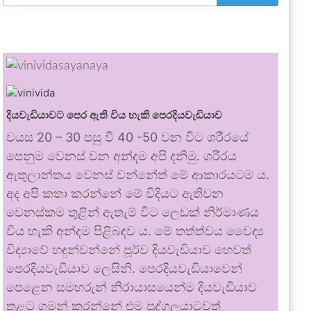
දියවැඩියාවට පෙර ඇති විය හැකි පෙරදියවැඩියාව
වයස 20 – 30 පසු වී 40 -50 වන විට ශරීරයේ
පෙනුම වෙනස් වන අන්දම අපි දනිමු. ශරීරය
ඇතුලාන්තය වෙනස් වන්නේත් මේ ආකාරයටම ය.
අද අපි කතා කරන්නේ මේ විදියට ඇතිවන
වෙනස්කම තුළින් ඇතැම් විට ලෙඩක් නිර්මාණය
විය හැකි අන්දම පිළිබඳව ය. මේ තත්ත්වය වෛද්‍ය
විද්‍යාවේ හඳුන්වන්නේ පූර්ව දියවැඩියාව හෙවත්
පෙරදියවැඩියාව ලෙසිනි. පෙරදියවැඩියාවෙන්
පෙළෙන සමහරුන් නිරායාසයෙන්ම දියවැඩියාව
තුළට ගමන් කරන්නේ එම පුද්ගලයාටවත්