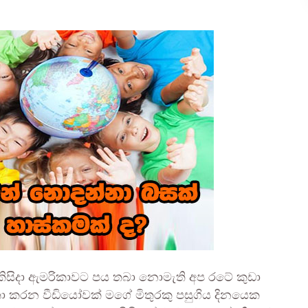
සේම කිසිදා ඇමරිකාවට පය තබා නොමැති අප රටේ කුඩා
කතා කරන වීඩියෝවක් මගේ මිතුරකු පසුගිය දිනයෙක