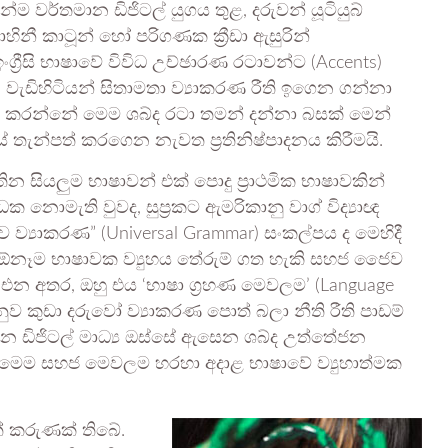
්ම වර්තමාන ඩිජිටල් යුගය තුළ, දරුවන් යූටියුබ්
ාහිනී කාටූන් හෝ පරිගණක ක්‍රීඩා ඇසුරින්
ග්‍රීසි භාෂාවේ විවිධ උච්ඡාරණ රටාවන්ට (Accents)
වැඩිහිටියන් සිතාමතා ව්‍යාකරණ රීති ඉගෙන ගන්නා
් කරන්නේ මෙම ශබ්ද රටා තමන් දන්නා බසක් මෙන්
තැන්පත් කරගෙන නැවත ප්‍රතිනිෂ්පාදනය කිරීමයි.
ින සියලුම භාෂාවන් එක් පොදු ප්‍රාථමික භාෂාවකින්
ධක නොමැති වුවද, සුප්‍රකට ඇමරිකානු වාග් විද්‍යාඥ
ව ව්‍යාකරණ” (Universal Grammar) සංකල්පය ද මෙහිදී
 ඕනෑම භාෂාවක ව්‍යුහය තේරුම් ගත හැකි සහජ ජෛව
න එන අතර, ඔහු එය ‘භාෂා ග්‍රහණ මෙවලම’ (Language
නුව කුඩා දරුවෝ ව්‍යාකරණ පොත් බලා නීති රීති පාඩම්
න ඩිජිටල් මාධ්‍ය ඔස්සේ ඇසෙන ශබ්ද උත්තේජන
 මෙම සහජ මෙවලම හරහා අදාළ භාෂාවේ ව්‍යුහාත්මක
් කරුණක් තිබේ.