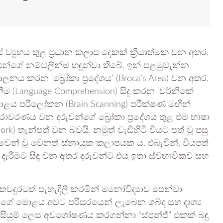
ව්‍යුහය තුළ ප්‍රධාන කලාප දෙකක් ක්‍රියාත්මක වන අතර,
යන්ගේ නම්වලින්ම හඳුන්වා තිබේ. ඉන් පළමුවැන්න
ලනය කරන ‘බ්‍රෝකා ප්‍රදේශය’ (Broca’s Area) වන අතර,
ම (Language Comprehension) සිදු කරන ‘වර්නිකේ
 මොළය පරිලෝකන (Brain Scanning) පරීක්ෂණ මඟින්
ිරාවරණය වන දරුවන්ගේ බ්‍රෝකා ප්‍රදේශය තුළ එම භාෂා
) තැන්පත් වන බවයි. නමුත් වැඩිහිටි වියට පත් වූ පසු
වෙන් වූ වෙනත් ස්නායුක කලාපයක ය. එබැවින්, වියපත්
දැරීමට සිදු වන අතර දරුවන්ට එය ඉතා ස්වභාවිකව සහ
ය තවදුරටත් පැහැදිලි කරමින් මනෝවිද්‍යාව පෙන්වා
්ගේ මොළය අවට පරිසරයෙන් ලැබෙන ශබ්ද සහ දෘශ්‍ය
ියුම් ලෙස අවශෝෂණය කරගන්නා “ස්පන්ජ්” එකක් බඳු