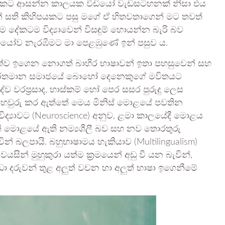
 එය පැයකට ආසන්න කාලයක වීඩියෝ වැඩසටහනක් නිසා එය
න් සති කිහිපයකට පසු මගේ ඒ හිතවතාගෙන් මට තවත්
හැම දේකටම විද්‍යාවෙන් විසඳුම් හොයන්න බැරි බව
ඩියෝව නැරඹීමට මා පෙළඹුණේ ඉන් පසුව ය.
‍රමවත්ව ඉගෙන නොගත් බාහිර භාෂාවන් ඉතා පහසුවෙන් සහ
 වර්තමාන සමාජයේ බොහෝ දෙනෙකුගේ මවිතයට
ව වරප්‍රසාද, හාස්කම් හෝ පෙර සසර පුරුදු ලෙස
් තහවුරු කර ඇත්තේ මෙය මිනිස් මොළයේ පවතින
 විද්‍යාවට (Neuroscience) අනුව, ළමා කාලයේදී මොළය
 හෙවත් මොළයේ ඇති නම්‍යශීලී බව සහ නව තොරතුරු
් බලපායි. බහුභාෂාමය හැකියාව (Multilingualism)
ින් මුහුකුරා යත්ම ක්‍රමයෙන් අඩු වී යන බැවින්,
ා දරුවන් තුළ අලුත් වචන හා අලුත් භාෂා ඉගෙනීමේ