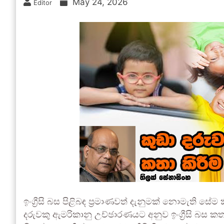
May 24, 2026
Editor
ඉංග්‍රීසි බස පිළිබඳ ප්‍රමාණවත් දැනුමක් නොමැති 
දරුවකු ඇමරිකානු උච්ඡාරණයට අනුව ඉංග්‍රීසි බස 