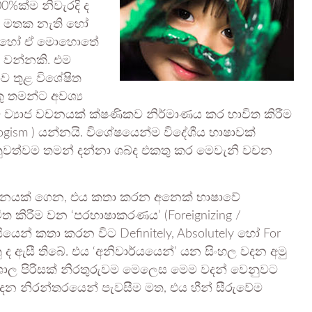
%ක්ම නිවැරදි ද
්ට මතක නැති හෝ
ති හෝ ඒ මොහොතේ
 වන්නකි. එම
යාව තුළ විශේෂිත
ු තමන්ට අවශ්‍ය
්ම ව්‍යාජ වචනයක් ක්ෂණිකව නිර්මාණය කර භාවිත කිරීම
gism ) යන්නයි. විශේෂයෙන්ම විදේශීය භාෂාවක්
වත්වම තමන් දන්නා ශබ්ද එකතු කර මෙවැනි වචන
 වචනයක් ගෙන, එය කතා කරන අනෙක් භාෂාවේ
ත කිරීම වන ‘පරභාෂාකරණය’ (Foreignizing /
ීසියෙන් කතා කරන විට Definitely, Absolutely හෝ For
නු ද ඇසී තිබේ. එය ‘අනිවාර්යයෙන්’ යන සිංහල වදන අමු
ිවිශාල පිරිසක් නිරතුරුවම මෙලෙස මෙම වදන් වෙනුවට
දන නිරන්තරයෙන් පැවසීම මත, එය හීන් සීරුවේම