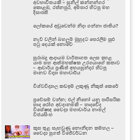
අවභාවිතයකි – සුනිල් කන්නන්ගර
කොළඹ, රත්නපුර, අම්පාර හිටපු මහ
දිසාපති
ලෝකයේ අඩුවෙන්ම නිදා ගන්නා ජාතිය?
නැව් වලින් බහලුම් මුහුදට පෙරලීම සුළු
පටු දෙයක් නොවේ
සුරාබදු ආදායම වාර්තාගත ලෙස ඉහළ
යාම සහ ආත්මභක්ෂක උරගයාගේ කතාව
– ආචාර්ය ප්‍රණීත් අභයසුන්දර හිටපු
මානව විද්‍යා මහාචාර්ය
විශ්වවිද්‍යාල කඩඉම් ලකුණු නිකුත් කෙරේ
ප්‍රවේසම් වන්න; එල් නිනෝ යනු පාරිසරික
හෘද රෝග අවදානමකි – හෘදවේද
විශේෂඥ වෛද්‍ය මහාචාර්ය නාමල්
විජයසිංහ
කුස තුළ සැඟවුණු නොනිදන කම්හල –
වෛද්‍ය සුගත් විජේවර්ධන