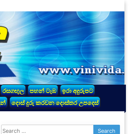
රසගඟුල
පහන් ටැඹ
ඉරා අදුරුපට
න්
දොස් දුරු කරවන දොස්තර උපදෙස්