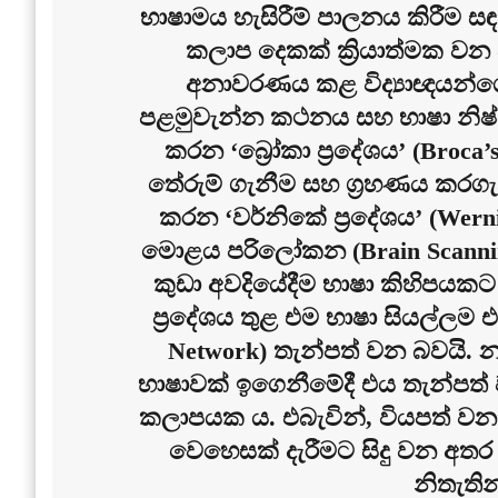
භාෂාමය හැසිරීම් පාලනය කිරීම සඳහ
කලාප දෙකක් ක්‍රියාත්මක වන 
අනාවරණය කළ විද්‍යාඥයන්ගේ 
පළමුවැන්න කථනය සහ භාෂා නිෂ්ප
කරන ‘බ්‍රෝකා ප්‍රදේශය’ (Broc
තේරුම් ගැනීම සහ ග්‍රහණය කරගැන
කරන ‘වර්නිකේ ප්‍රදේශය’ (Wern
මොළය පරිලෝකන (Brain Scanning
කුඩා අවදියේදීම භාෂා කිහිපයක
ප්‍රදේශය තුළ එම භාෂා සියල්ලම 
Network) තැන්පත් වන බවයි. නමු
භාෂාවක් ඉගෙනීමේදී එය තැන්පත්
කලාපයක ය. එබැවින්, වියපත් වන 
වෙහෙසක් දැරීමට සිදු වන අතර
නිතැතින