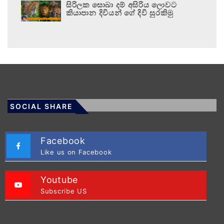
සිරිලක සොබා දම් අසිරිය ලොවට
කියාපාන දිවියන් ගේ දිවි සුරකිමු
SOCIAL SHARE
Facebook
Like us on Facebook
Youtube
Subscribe US