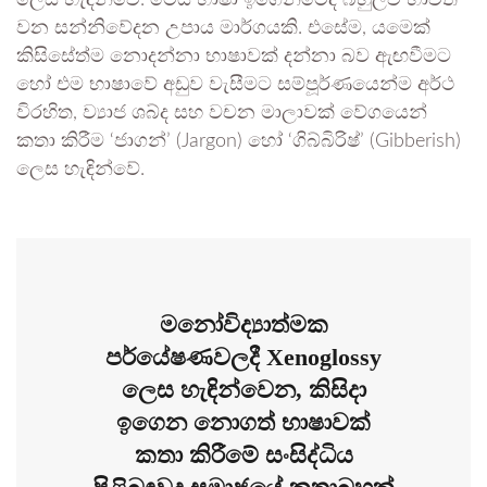
වන සන්නිවේදන උපාය මාර්ගයකි. එසේම, යමෙක්
කිසිසේත්ම නොදන්නා භාෂාවක් දන්නා බව ඇඟවීමට
හෝ එම භාෂාවේ අඩුව වැසීමට සම්පූර්ණයෙන්ම අර්ථ
විරහිත, ව්‍යාජ ශබ්ද සහ වචන මාලාවක් වේගයෙන්
කතා කිරීම ‘ජාගන්’ (Jargon) හෝ ‘ගිබ්බිරිෂ්’ (Gibberish)
ලෙස හැඳින්වේ.
මනෝවිද්‍යාත්මක
පර්යේෂණවලදී Xenoglossy
ලෙස හැඳින්වෙන, කිසිදා
ඉගෙන නොගත් භාෂාවක්
කතා කිරීමේ සංසිද්ධිය