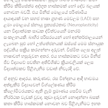
කිරීම කිසිසේත්ම අද්භූත හාස්කමක් හෝ දේව බලයක්
නොවන බවයි. එය මිනිස් මොළයේ පරිණාමීය
දායාදයක් වන සහජ භාෂා ග්‍රහණ මෙවලම (LAD) සහ
ළමා මොළයේ ස්නායු ප්‍රත්‍යස්ථතාව (Neuroplasticity)
යන විද්‍යාත්මක සාධක ද්විත්වයෙහි මනරම්
සංකලනයකි. බාහිර පරිසරයෙන් හෝ අන්තර්ජාලයෙන්
ලැබෙන සුළු හෝ උත්තේජනයක් ඔස්සේ මෙම ස්නායුක
පද්ධතිය සක්‍රිය කරගන්නා දරුවන්, විස්මිත ලෙස අලුත්
භාෂාවන් හසුරුවන අතර, එය හාස්කමකට වඩා මිනිස්
ජීව විද්‍යාවේ පවතින අතිවිශිෂ්ට ක්‍රියාවලියක් ලෙස
විද්‍යාත්මකව පිළිගැනීම වඩාත් නිවැරදි වේ.
ඒ අනුව ආදරය, කරුණාව, රස වින්දනය ආදී භාවමය
අත්දැකීම් විද්‍යාවෙන් විශ්ලේෂණය කිරීම
කිලෝමීටරයකට ඇති ග්‍රෑම් ප්‍රමාණය සෙවීම වැනි
නිරර්ථක වැඩක් වුවද, කුඩා දරුවන් නොදන්නා බසක්
කතා කිරීම හාස්කමක් නොවන බව පිළිගැනීමට ඉහත