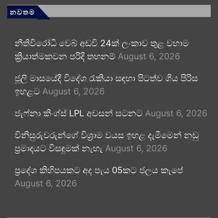
නවතම
නීතිවිරෝධී වෙබ් අඩවි 24ක් ලංකාව තුළ වහාම
ක්‍රියාත්මකවන පරිදි තහනම්
August 6, 2026
ජූලි මාසයේදී විදේශ රැකියා සඳහා පිටත්ව ගිය පිරිස
ඉහළට
August 6, 2026
ජැෆ්නා කිංග්ස් LPL අවසන් සටනට
August 6, 2026
විනිසුරුවරුන්ගේ විශ්‍රාම වයස ඉහළ දැමීමෙන් නඩු
ප්‍රමාදයට විසඳුමක් නැහැ
August 6, 2026
ප්‍රදේශ කිහිපයකට අද පැය 05කට ජලය කැපේ
August 6, 2026