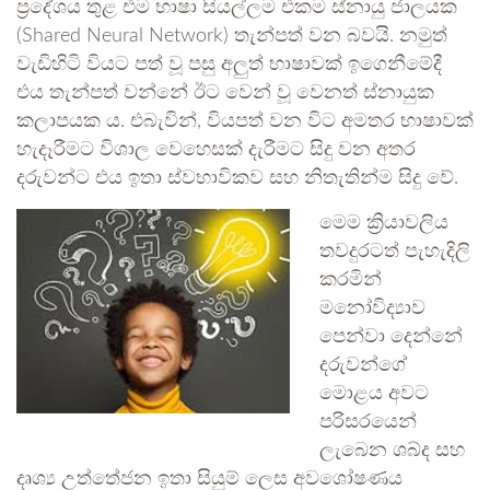
ප්‍රදේශය තුළ එම භාෂා සියල්ලම එකම ස්නායු ජාලයක
(Shared Neural Network) තැන්පත් වන බවයි. නමුත්
වැඩිහිටි වියට පත් වූ පසු අලුත් භාෂාවක් ඉගෙනීමේදී
එය තැන්පත් වන්නේ ඊට වෙන් වූ වෙනත් ස්නායුක
කලාපයක ය. එබැවින්, වියපත් වන විට අමතර භාෂාවක්
හැදෑරීමට විශාල වෙහෙසක් දැරීමට සිදු වන අතර
දරුවන්ට එය ඉතා ස්වභාවිකව සහ නිතැතින්ම සිදු වේ.
මෙම ක්‍රියාවලිය
තවදුරටත් පැහැදිලි
කරමින්
මනෝවිද්‍යාව
පෙන්වා දෙන්නේ
දරුවන්ගේ
මොළය අවට
පරිසරයෙන්
ලැබෙන ශබ්ද සහ
දෘශ්‍ය උත්තේජන ඉතා සියුම් ලෙස අවශෝෂණය