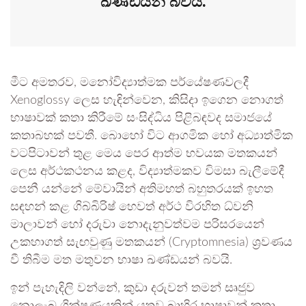
ඛණ්ඩයන් බවයි.
මීට අමතරව, මනෝවිද්‍යාත්මක පර්යේෂණවලදී
Xenoglossy ලෙස හැඳින්වෙන, කිසිදා ඉගෙන නොගත්
භාෂාවක් කතා කිරීමේ සංසිද්ධිය පිළිබඳවද සමාජයේ
කතාබහක් පවතී. බොහෝ විට ආගමික හෝ අධ්‍යාත්මික
වටපිටාවන් තුළ මෙය පෙර ආත්ම භවයක මතකයන්
ලෙස අර්ථකථනය කළද, විද්‍යාත්මකව විමසා බැලීමේදී
පෙනී යන්නේ මේවායින් අතිමහත් බහුතරයක් ඉහත
සඳහන් කළ ගිබ්බිරිෂ් හෙවත් අර්ථ විරහිත ධ්වනි
මාලාවන් හෝ දරුවා නොදැනුවත්වම පරිසරයෙන්
උකහාගත් සැඟවුණු මතකයන් (Cryptomnesia) ශ්‍රවණය
වී තිබීම මත මතුවන භාෂා ඛණ්ඩයන් බවයි.
ඉන් පැහැදිලි වන්නේ, කුඩා දරුවන් තමන් සෘජුව
නොලැබූ ශික්ෂණයකින් යුතුව බාහිර භාෂාවන් කතා