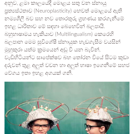
අනුව, ළමා කාලයේදී මොළය සතු වන ස්නායු
ප්‍රත්‍යස්ථතාව (Neuroplasticity) හෙවත් මොළයේ ඇති
නම්‍යශීලී බව සහ නව තොරතුරු ග්‍රහණය කරගැනීමේ
ඉහළ ධාරිතාව මේ සඳහා බෙහෙවින් බලපායි.
බහුභාෂාමය හැකියාව (Multilingualism) කෙරෙහි
බලපාන මෙම සුවිශේෂී ස්නායුක හැඩගැසීම වයසින්
මුහුකුරා යත්ම ක්‍රමයෙන් අඩු වී යන බැවින්,
වැඩිහිටියන්ට සාපේක්ෂව බහ තෝරන වියේ සිටම කුඩා
දරුවන් තුළ අලුත් වචන හා අලුත් භාෂා ඉගෙනීමේ සහජ
වේගය ඉතා ඉහළ අගයක් ගනී.