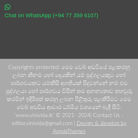
Chat on WhatsApp (+94 77 359 6107)
Copyrights protected: මෙම වෙබ් අඩවියේ පළකරනු
ලබන කිනම් හෝ දෙයකින් යම් පුද්ගලයකුට හෝ
පාර්ශවයකට යම්කිසි අගතියක් සිදුවන්නේ නම් එම
පුද්ගලයා හෝ පාර්ශවය විසින් තම අනන්‍යතාව තහවුරු
කරමින් ඉදිරිපත් කරනු ලබන පිළිතුරු පළකිරීමට මෙම
වෙබ් අඩවිය ආචාර ධර්මීය වශයෙන් බැඳී සිටී.
'www.vinivida.lk' © 2021- 2024| Contact Us -
editor.vinivida@gmail.com |
Design & develop by
AmpleThemes