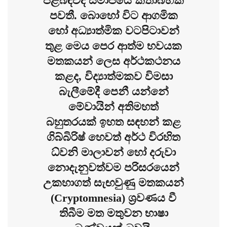
පිළිබඳවද සමාජයේ කතාබහක්
පවතී. බොහෝ විට ආගමික
හෝ අධ්‍යාත්මික වටපිටාවන්
තුළ මෙය පෙර ආත්ම භවයක
මතකයන් ලෙස අර්ථකථනය
කළද, විද්‍යාත්මකව විමසා
බැලීමේදී පෙනී යන්නේ
මේවායින් අතිමහත්
බහුතරයක් ඉහත සඳහන් කළ
ගිබ්බිරිෂ් හෙවත් අර්ථ විරහිත
ධ්වනි මාලාවන් හෝ දරුවා
නොදැනුවත්වම පරිසරයෙන්
උකහාගත් සැඟවුණු මතකයන්
(Cryptomnesia) ශ්‍රවණය වී
තිබීම මත මතුවන භාෂා