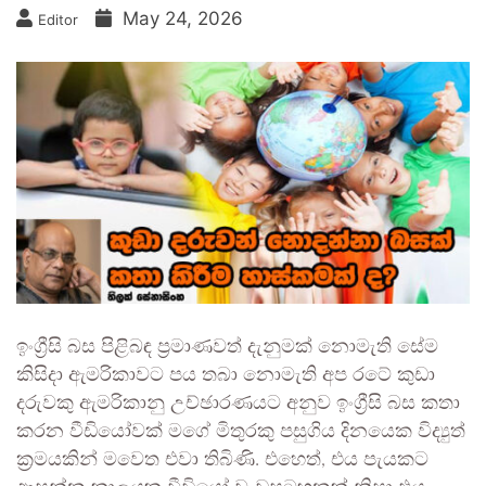
May 24, 2026
Editor
ඉංග්‍රීසි බස පිළිබඳ ප්‍රමාණවත් දැනුමක් නොමැති සේම
කිසිදා ඇමරිකාවට පය තබා නොමැති අප රටේ කුඩා
දරුවකු ඇමරිකානු උච්ඡාරණයට අනුව ඉංග්‍රීසි බස කතා
කරන වීඩියෝවක් මගේ මිතුරකු පසුගිය දිනයෙක විද්‍යුත්
ක්‍රමයකින් මවෙත එවා තිබිණි. එහෙත්, එය පැයකට