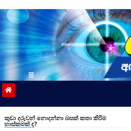
Skip
to
content
vinivida.lk
කුඩා දරුවන් නොදන්නා බසක් කතා කිරීම
හාස්කමක් ද?