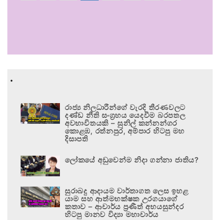
.
රාජ්‍ය නිලධාරීන්ගේ වැරදි තීරණවලට
දණ්ඩ නීති සංග්‍රහය යෙදවීම බරපතල
අවභාවිතයකි – සුනිල් කන්නන්ගර
කොළඹ, රත්නපුර, අම්පාර හිටපු මහ
දිසාපති
ලෝකයේ අඩුවෙන්ම නිදා ගන්නා ජාතිය?
සුරාබදු ආදායම වාර්තාගත ලෙස ඉහළ
යාම සහ ආත්මභක්ෂක උරගයාගේ
කතාව – ආචාර්ය ප්‍රණීත් අභයසුන්දර
හිටපු මානව විද්‍යා මහාචාර්ය