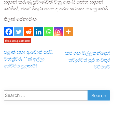
සඳහන් කරුණු ප්‍රමාණවත් වනු ඇතැයි යන්න සඳහන්
කරමින්, මගේ මිතුරා වෙත ද මෙම සටහන යොමු කරමි.
තිලක් සේනාසිංහ
නිතර නොඇසෙන කතා
පළාත් සභා ආවොත් සජබ
කළු ගඟ මිල්ලකන්දෙන්
මන්ත්‍රීවරු 11ක් ඉල්ලා
තවදුරටත් සුළු ගංවතුර
අස්වීමට සූදානම්!
මට්ටමේ