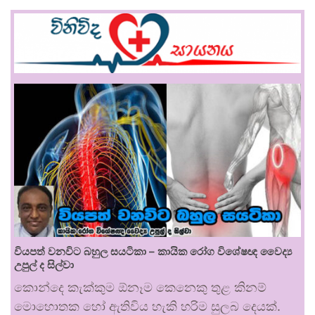
වියපත් වනවිට බහුල සයටිකා – කායික රෝග විශේෂඥ වෛද්‍ය
උපුල් ද සිල්වා
කොන්දෙ කැක්කුම ඕනෑම කෙනෙකු තුළ කිනම්
මොහොතක හෝ ඇතිවිය හැකි හරිම සුලබ දෙයක්.