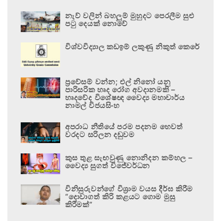
නැව් වලින් බහලුම් මුහුදට පෙරලීම සුළු
පටු දෙයක් නොවේ
විශ්වවිද්‍යාල කඩඉම් ලකුණු නිකුත් කෙරේ
ප්‍රවේසම් වන්න; එල් නිනෝ යනු
පාරිසරික හෘද රෝග අවදානමකි –
හෘදවේද විශේෂඥ වෛද්‍ය මහාචාර්ය
නාමල් විජයසිංහ
අපරාධ නීතියේ පරම පදනම හෙවත්
වරදට සරිලන දඬුවම
කුස තුළ සැඟවුණු නොනිදන කම්හල –
වෛද්‍ය සුගත් විජේවර්ධන
විනිසුරුවන්ගේ විශ්‍රාම වයස දීර්ඝ කිරීම
“දොවාගත් කිරි කළයට ගොම මුසු
කිරීමක්”