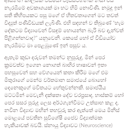
ආසන්න කාලයක වීඩියෝ වැඩසටහනක් නිසා එය
නැරඹීමේ අවකාශයක් මා හට හිමි නොවිණි. නමුදු ඉන්
සති කිහිපයකට පසු මගේ ඒ හිතවතාගෙන් මට තවත්
විද්‍යුත් පණිවිඩයක් ලැබිණි. එහි සඳහන් ව තිබුණේ “හැම
දේකටම විද්‍යාවෙන් විසඳුම් හොයන්න බැරි බව දැන්වත්
පිළිගන්නවාද?” යනුවෙනි. කෙසේ හෝ ඒ වීඩියෝව
නැරඹීමට මා පෙළඹුණේ ඉන් පසුව ය.
ඇතැම් කුඩා දරුවන් තමන්ට නුපුරුදු, මින් පෙර
ක්‍රමවත්ව ඉගෙන නොගත් බාහිර භාෂාවන් ඉතා
පහසුවෙන් සහ වේගයෙන් කතා කිරීම මගේ එම
මිතුරාගේ මෙන්ම වර්තමාන සමාජයේ බොහෝ
දෙනෙකුගේ මවිතයට හේතුවන්නකි. සමාජයීය
මට්ටමින් මෙවැනි දක්ෂතා දේව වරප්‍රසාද, හාස්කම් හෝ
පෙර සසර පුරුදු ලෙස අර්ථගැන්වීමට උත්සාහ කළ ද,
නවීන විද්‍යාව මඟින් තහවුරු කර ඇත්තේ මෙය මිනිස්
මොළයේ පවතින සුවිශේෂී ජෛව විද්‍යාත්මක
හැකියාවක් බවයි. ස්නායු විද්‍යාවට (Neuroscience)