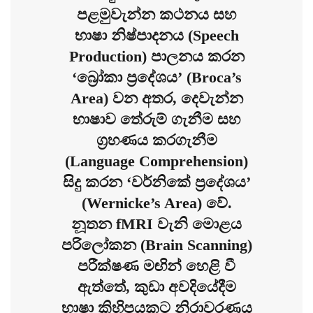
පළමුවැන්න කථනය සහ
භාෂා නිෂ්පාදනය (Speech
Production) පාලනය කරන
‘බ්‍රෝකා ප්‍රදේශය’ (Broca’s
Area) වන අතර, දෙවැන්න
භාෂාව තේරුම් ගැනීම සහ
ග්‍රහණය කරගැනීම
(Language Comprehension)
සිදු කරන ‘වර්නිකේ ප්‍රදේශය’
(Wernicke’s Area) වේ.
නූතන fMRI වැනි මොළය
පරිලෝකන (Brain Scanning)
පරීක්ෂණ මඟින් හෙළි වී
ඇත්තේ, කුඩා අවදියේදීම
භාෂා කිහිපයකට නිරාවරණය