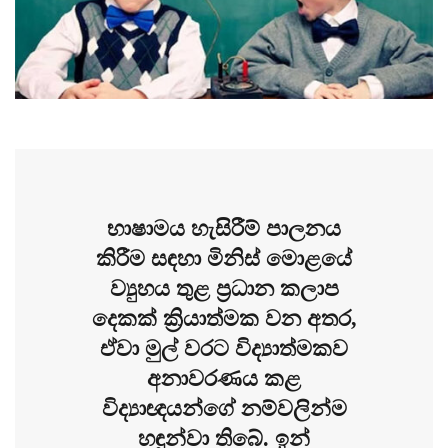
භාෂාමය හැසිරීම් පාලනය
කිරීම සඳහා මිනිස් මොළයේ
ව්‍යුහය තුළ ප්‍රධාන කලාප
දෙකක් ක්‍රියාත්මක වන අතර,
ඒවා මුල් වරට විද්‍යාත්මකව
අනාවරණය කළ
විද්‍යාඥයන්ගේ නම්වලින්ම
හඳුන්වා තිබේ. ඉන්