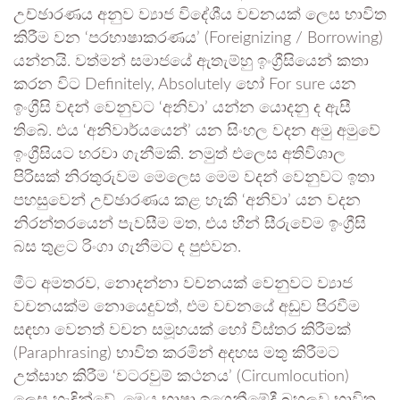
උච්ඡාරණය අනුව ව්‍යාජ විදේශීය වචනයක් ලෙස භාවිත
කිරීම වන ‘පරභාෂාකරණය’ (Foreignizing / Borrowing)
යන්නයි. වත්මන් සමාජයේ ඇතැම්හු ඉංග්‍රීසියෙන් කතා
කරන විට Definitely, Absolutely හෝ For sure යන
ඉංග්‍රීසි වදන් වෙනුවට ‘අනිවා’ යන්න යොදනු ද ඇසී
තිබේ. එය ‘අනිවාර්යයෙන්’ යන සිංහල වදන අමු අමුවේ
ඉංග්‍රීසියට හරවා ගැනීමකි. නමුත් එලෙස අතිවිශාල
පිරිසක් නිරතුරුවම මෙලෙස මෙම වදන් වෙනුවට ඉතා
පහසුවෙන් උච්ඡාරණය කළ හැකි ‘අනිවා’ යන වදන
නිරන්තරයෙන් පැවසීම මත, එය හීන් සීරුවේම ඉංග්‍රීසි
බස තුළට රිංගා ගැනීමට ද පුළුවන.
මීට අමතරව, නොදන්නා වචනයක් වෙනුවට ව්‍යාජ
වචනයක්ම නොයෙදුවත්, එම වචනයේ අඩුව පිරවීම
සඳහා වෙනත් වචන සමූහයක් හෝ විස්තර කිරීමක්
(Paraphrasing) භාවිත කරමින් අදහස මතු කිරීමට
උත්සාහ කිරීම ‘වටරවුම් කථනය’ (Circumlocution)
ලෙස හැඳින්වේ. මෙය භාෂා ඉගෙනීමේදී බහුලව භාවිත