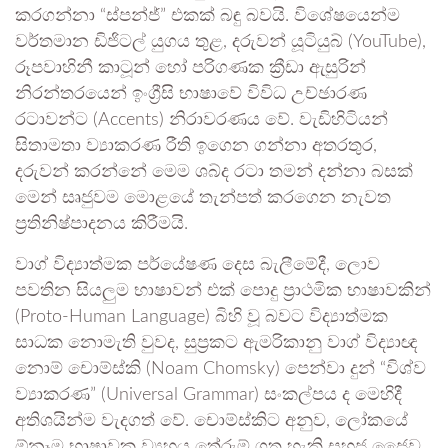
කරගන්නා “ස්පන්ජ්” එකක් බඳු බවයි. විශේෂයෙන්ම
වර්තමාන ඩිජිටල් යුගය තුළ, දරුවන් යූටියුබ් (YouTube),
රූපවාහිනී කාටූන් හෝ පරිගණක ක්‍රීඩා ඇසුරින්
නිරන්තරයෙන් ඉංග්‍රීසි භාෂාවේ විවිධ උච්ඡාරණ
රටාවන්ට (Accents) නිරාවරණය වේ. වැඩිහිටියන්
සිතාමතා ව්‍යාකරණ රීති ඉගෙන ගන්නා අතරතුර,
දරුවන් කරන්නේ මෙම ශබ්ද රටා තමන් දන්නා බසක්
මෙන් සෘජුවම මොළයේ තැන්පත් කරගෙන නැවත
ප්‍රතිනිෂ්පාදනය කිරීමයි.
වාග් විද්‍යාත්මක පර්යේෂණ දෙස බැලීමේදී, ලොව
පවතින සියලුම භාෂාවන් එක් පොදු ප්‍රාථමික භාෂාවකින්
(Proto-Human Language) බිහි වූ බවට විද්‍යාත්මක
සාධක නොමැති වුවද, සුප්‍රකට ඇමරිකානු වාග් විද්‍යාඥ
නොම් චොම්ස්කි (Noam Chomsky) පෙන්වා දුන් “විශ්ව
ව්‍යාකරණ” (Universal Grammar) සංකල්පය ද මෙහිදී
අතිශයින්ම වැදගත් වේ. චොම්ස්කිට අනුව, ලෝකයේ
ඕනෑම භාෂාවක ව්‍යුහය තේරුම් ගත හැකි සහජ ජෛව