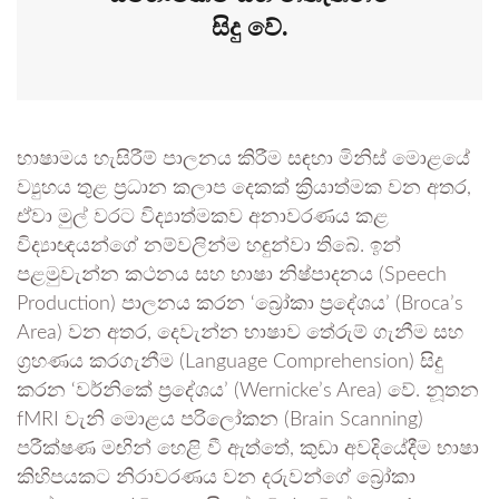
සිදු වේ.
භාෂාමය හැසිරීම් පාලනය කිරීම සඳහා මිනිස් මොළයේ
ව්‍යුහය තුළ ප්‍රධාන කලාප දෙකක් ක්‍රියාත්මක වන අතර,
ඒවා මුල් වරට විද්‍යාත්මකව අනාවරණය කළ
විද්‍යාඥයන්ගේ නම්වලින්ම හඳුන්වා තිබේ. ඉන්
පළමුවැන්න කථනය සහ භාෂා නිෂ්පාදනය (Speech
Production) පාලනය කරන ‘බ්‍රෝකා ප්‍රදේශය’ (Broca’s
Area) වන අතර, දෙවැන්න භාෂාව තේරුම් ගැනීම සහ
ග්‍රහණය කරගැනීම (Language Comprehension) සිදු
කරන ‘වර්නිකේ ප්‍රදේශය’ (Wernicke’s Area) වේ. නූතන
fMRI වැනි මොළය පරිලෝකන (Brain Scanning)
පරීක්ෂණ මඟින් හෙළි වී ඇත්තේ, කුඩා අවදියේදීම භාෂා
කිහිපයකට නිරාවරණය වන දරුවන්ගේ බ්‍රෝකා