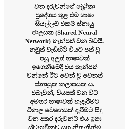
වන දරුවන්ගේ බ්‍රෝකා
ප්‍රදේශය තුළ එම භාෂා
සියල්ලම එකම ස්නායු
ජාලයක (Shared Neural
Network) තැන්පත් වන බවයි.
නමුත් වැඩිහිටි වියට පත් වූ
පසු අලුත් භාෂාවක්
ඉගෙනීමේදී එය තැන්පත්
වන්නේ ඊට වෙන් වූ වෙනත්
ස්නායුක කලාපයක ය.
එබැවින්, වියපත් වන විට
අමතර භාෂාවක් හැදෑරීමට
විශාල වෙහෙසක් දැරීමට සිදු
වන අතර දරුවන්ට එය ඉතා
ස්වභාවිකව සහ නිතැතින්ම