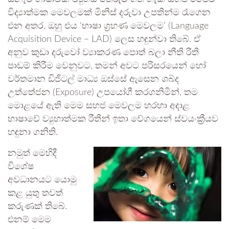
විද්‍යාත්මක මෙවලමක් මිනිස් දරුවා උපතින්ම රැගෙන
එන අතර, ඔහු එය ‘භාෂා ග්‍රහණ මෙවලම’ (Language
Acquisition Device – LAD) ලෙස හඳුන්වා තිබේ. ඒ
අනුව කුඩා දරුවෝ ව්‍යාකරණ පොත් බලා නීති රීති
පාඩම් කිරීම වෙනුවට, තමන් අවට පරිසරයෙන් හෝ
වර්තමාන ඩිජිටල් මාධ්‍ය ඔස්සේ ඇසෙන ශබ්ද
උත්තේජන (Exposure) උපයෝගී කරගනිමින්, තම
මොළයේ ඇති මෙම සහජ මෙවලම හරහා අදාළ
භාෂාවේ ව්‍යුහාත්මක රීතීන් ඉතා වේගයෙන් ස්වයංක්‍රීයව
හඳුනා ගනිති.
නමුත් මෙහිදී
විශේෂ
අවධානයට යොමු
කළ යුතු තවත්
කරුණක් තිබේ.
එනම් මෙම