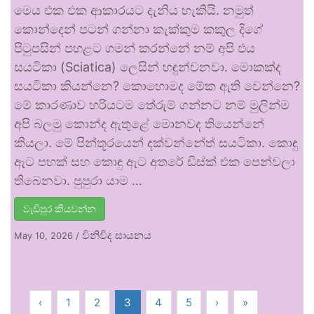
මෙය එක එක ආකාරයට දැනිය හැකියි. නමුත්
කොන්දෙන් පටන් ගන්නා කැක්කුම කකුල දිගේ
පිටුපසින් පහළට ගමන් කරන්නේ නම් අපි එය
සයටිකා (Sciatica) ලෙසින් හඳුන්වනවා. මොකක්ද
සයටිකා කියන්නෙ? කොහොමද මේක ඇති වෙන්නෙ?
මේ කාරණාව හරියටම තේරුම් ගන්නට නම් මුලින්ම
අපි බලමු කොන්ද ඇතුළේ මොනවද තියෙන්නේ
කියලා. මේ පින්තූරයෙන් දක්වන්නේත් සයටිකා. කොඳු
ඇට පහක් සහ කොඳු ඇට අතරේ ඩිස්ක් එක පෙන්වලා
තිබෙනවා. පුපුරා යාම …
වැඩිපුර කියවන්න
විනිවිද සායනය
May 10, 2026
/
‹
1
2
3
4
5
›
»