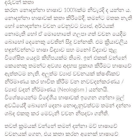
දරුවන් කතා
කරන නොදන්නා භාෂාව 100%ක්ම නිවැරදි ද යන්න ය.
නොදන්නා භාෂාවක් කතා කිරීමේදී, තමන්ට මතක නැති
හෝ නොදන්නා වචන වෙනුවට ව්‍යාජ, අර්ථයක්
නොමැති හෝ ඒ මොහොතේ ගලපා ගත් වචන යෙදීම
බොහෝ දෙනෙකු වෙතින් සිදු වන්නකි. එම ක්‍රියාවලිය
හඳුන්වන්නට භාෂා විද්‍යාව සහ මනෝ විද්‍යාව තුළ
විශේෂිත යෙදුම් කිහිපයක්ම තිබේ. ඉන් එකක් වන්නේ
කෙනෙකු තමන්ට අවශ්‍ය අදහස ප්‍රකාශ කිරීමට භාෂාවේ
ඇත්තටම නැති, අලුත්ම ව්‍යාජ වචනයක් ක්ෂණිකව
නිර්මාණය කර භාවිත කිරීම වන නවවදන්කරණය /
ව්‍යාජ වදන් නිර්මාණය (Neologism ) යන්නයි.
විශේෂයෙන්ම විදේශීය භාෂාවක් ඉගෙන ගන්නා මුල්
අවධියේදී බොහෝ දෙනා නොදැනුවත්වම තමන් දන්නා
ශබ්ද එකතු කර මෙවැනි වචන නිපදවා ගනිති.
තවත් ක්‍රමයක් වන්නේ තමන් දන්නා මව් භාෂාවේ
වචනයක් ගෙන, එය කතා කරන අනෙක් භාෂාවේ