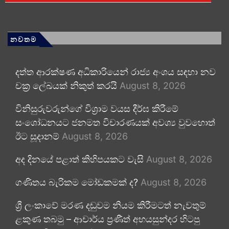
නවතම
දත්ත ආරක්ෂණ අධිකාරියෙන් රාජ්‍ය අංශය සඳහා නව
චක්‍ර ලේඛයක් නිකුත් කරයි
August 8, 2026
විනිසුරුවරුන්ගේ විශ්‍රාම වයස දීර්ඝ කිරීමේ
සංශෝධනයට ජනමත විචාරණයක් අවශ්‍ය වුවහොත්
ඊට සූදානම්
August 8, 2026
අද දිනයේ පළාත් කිහිපයකට වැසි
August 8, 2026
ගණිතය බැරිකම මෝඩකමක් ද?
August 8, 2026
ශ්‍රී ලංකාවේ මරණ දඬුවම නියම කිරීමටත් නැවතුම්
ළකුණ තබමු – ආචාර්ය ප්‍රණීත් අභයසුන්දර හිටපු