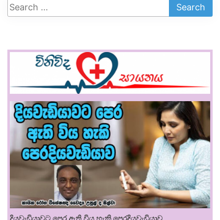
දියවැඩියාවට පෙර ඇති විය හැකි පෙරදියවැඩියාව