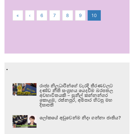
«
‹
6
7
8
9
10
.
රාජ්‍ය නිලධාරීන්ගේ වැරදි තීරණවලට
දණ්ඩ නීති සංග්‍රහය යෙදවීම බරපතල
අවභාවිතයකි – සුනිල් කන්නන්ගර
කොළඹ, රත්නපුර, අම්පාර හිටපු මහ
දිසාපති
ලෝකයේ අඩුවෙන්ම නිදා ගන්නා ජාතිය?