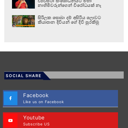
ව්‍යවස්ථා සංශෝධනයට මහා
නාහිමිවරුන්ගෙන් විරෝධයක් නෑ
සිරිලක සොබා දම් අසිරිය ලොවට
කියාපාන දිවියන් ගේ දිවි සුරකිමු
SOCIAL SHARE
Facebook
Like us on Facebook
Youtube
Subscribe US