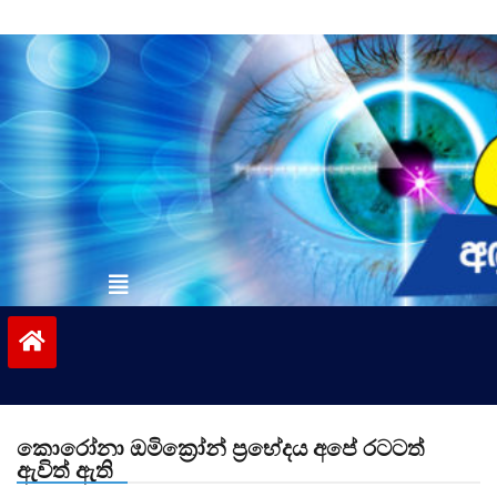
Skip
to
content
vinivida.lk
කොරෝනා ඔමික්‍රෝන් ප‍්‍රභේදය අපේ රටටත්
ඇවිත් ඇති