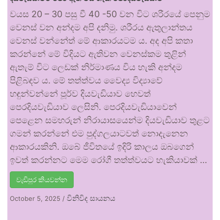
වයස 20 – 30 පසු වී 40 -50 වන විට ශරීරයේ පෙනුම
වෙනස් වන අන්දම අපි දනිමු. ශරීරය ඇතුලාන්තය
වෙනස් වන්නේත් මේ ආකාරයටම ය. අද අපි කතා
කරන්නේ මේ විදියට ඇතිවන වෙනස්කම තුළින්
ඇතැම් විට ලෙඩක් නිර්මාණය විය හැකි අන්දම
පිළිබඳව ය. මේ තත්ත්වය වෛද්‍ය විද්‍යාවේ
හඳුන්වන්නේ පූර්ව දියවැඩියාව හෙවත්
පෙරදියවැඩියාව ලෙසිනි. පෙරදියවැඩියාවෙන්
පෙළෙන සමහරුන් නිරායාසයෙන්ම දියවැඩියාව තුළට
ගමන් කරන්නේ එම පුද්ගලයාටවත් නොදැනෙන
ආකාරයකිනි. ඔබේ ජීවිතයේ ඉදිරි කාලය ඔබගෙන්
ඉවත් කරන්නට මෙම රෝගී තත්ත්වයට හැකියාවක් …
වැඩිපුර කියවන්න
විනිවිද සායනය
October 5, 2025
/