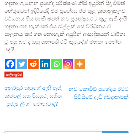
හඳුනා ගැනෙන ප්‍රභේද පරීක්ෂණ නිසි අයුරින් සිදු වීමත්
හේතුවෙන් ඉදිරියේදී එම ප්‍රභේදය රට තුළ ක්‍රමානුකූලව
වර්ධනය විය හැකි බවත් නව ප්‍රභේදය රට තුළ ඇති දැයි
හඳුනා ගත හැක්කේ එය රැල්ලක් සේ වර්ධනය වී
පාලනය කර ගත නොහැකි අයුරින් ආසාදිතයන් වාර්තා
වූ පසු බව ද ඔහු සභාපති රවි කුමුදේශ් මහතා පෙන්වා
දෙයි.
කාලීන පුවත්
අනුරපුර කටුගේ ඇති ඇස්,
නව කොවිඩ් ප්‍රභේදය රටට
කටවල් සහ පියයුරු සහිත
පිවිසීමේ දැඩි අවදානමක්
“පුරුෂ ලිංග” මොනවාද?