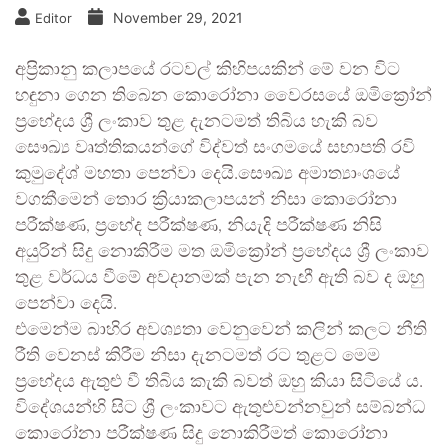
November 29, 2021
Editor
අප්‍රිකානු කලාපයේ රටවල් කිහිපයකින් මේ වන විට
හඳුනා ගෙන තිබෙන කොරෝනා වෛරසයේ ඔමික්‍රෝන්
ප‍්‍රභේදය ශ්‍රී ලංකාව තුළ දැනටමත් තිබිය හැකි බව
සෞඛ්‍ය වෘත්තිකයන්ගේ විද්වත් සංගමයේ සභාපති රවි
කුමුදේශ් මහතා පෙන්වා දෙයි.සෞඛ්‍ය අමාත්‍යාංශයේ
වගකීමෙන් තොර ක්‍රියාකලාපයන් නිසා කොරෝනා
පරීක්ෂණ, ප්‍රභේද පරීක්ෂණ, නියැදි පරීක්ෂණ නිසි
අයුරින් සිදු නොකිරීම මත ඔමික්‍රෝන් ප‍්‍රභේදය ශ්‍රී ලංකාව
තුළ වර්ධය වීමේ අවදානමක් පැන නැඟී ඇති බව ද ඔහු
පෙන්වා දෙයි.
එමෙන්ම බාහිර අවශ්‍යතා වෙනුවෙන් කලින් කලට නීති
රීති වෙනස් කිරීම නිසා දැනටමත් රට තුළට මෙම
ප්‍රභේදය ඇතුළු වී තිබිය කැකි බවත් ඔහු කියා සිටියේ ය.
විදේශයන්හි සිට ශ්‍රී ලංකාවට ඇතුළුවන්නවුන් සම්බන්ධ
කොරෝනා පරීක්ෂණ සිදු නොකිරීමත් කොරෝනා