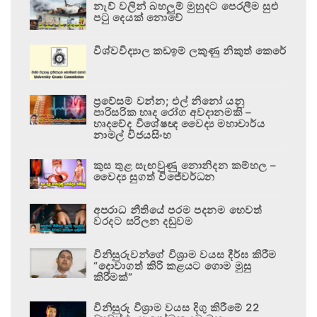
නැව් වලින් බහලුම් මුහුදට පෙරලීම සුළු
පටු දෙයක් නොවේ
විශ්වවිද්‍යාල කඩඉම් ලකුණු නිකුත් කෙරේ
ප්‍රවේසම් වන්න; එල් නිනෝ යනු
පාරිසරික හෘද රෝග අවදානමකි –
හෘදවේද විශේෂඥ වෛද්‍ය මහාචාර්ය
නාමල් විජයසිංහ
කුස තුළ සැඟවුණු නොනිදන කම්හල –
වෛද්‍ය සුගත් විජේවර්ධන
අපරාධ නීතියේ පරම පදනම හෙවත්
වරදට සරිලන දඬුවම
විනිසුරුවන්ගේ විශ්‍රාම වයස දීර්ඝ කිරීම
“දොවාගත් කිරි කළයට ගොම මුසු
කිරීමක්”
විනිසුරු විශ්‍රාම වයස දිගු කිරීමේ 22