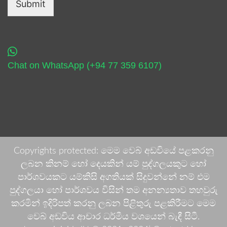
Submit
Chat on WhatsApp (+94 77 359 6107)
Copyrights protected: මෙම වෙබ් අඩවියේ පළකරනු
ලබන කිනම් හෝ දෙයකින් යම් පුද්ගලයකුට හෝ
පාර්ශවයකට යම්කිසි අගතියක් සිදුවන්නේ නම් එම
පුද්ගලයා හෝ පාර්ශවය විසින් තම අනන්‍යතාව තහවුරු
කරමින් ඉදිරිපත් කරනු ලබන පිළිතුරු පළකිරීමට මෙම
වෙබ් අඩවිය ආචාර ධර්මීය වශයෙන් බැඳී සිටී.