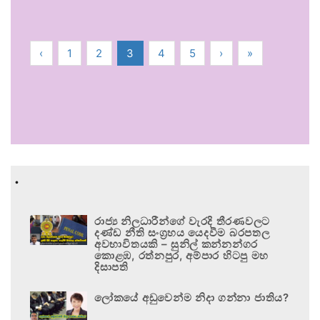
‹
1
2
3
4
5
›
»
.
රාජ්‍ය නිලධාරීන්ගේ වැරදි තීරණවලට
දණ්ඩ නීති සංග්‍රහය යෙදවීම බරපතල
අවභාවිතයකි – සුනිල් කන්නන්ගර
කොළඹ, රත්නපුර, අම්පාර හිටපු මහ
දිසාපති
ලෝකයේ අඩුවෙන්ම නිදා ගන්නා ජාතිය?