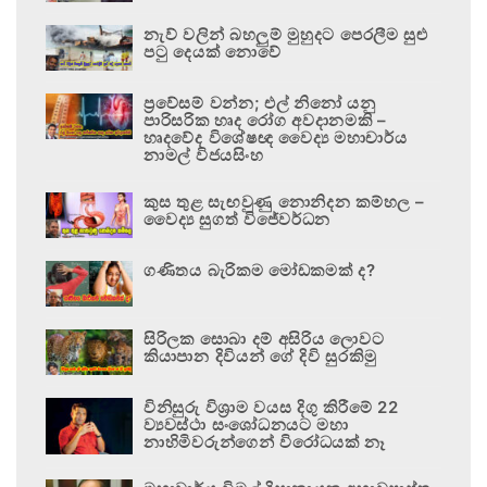
නැව් වලින් බහලුම් මුහුදට පෙරලීම සුළු
පටු දෙයක් නොවේ
ප්‍රවේසම් වන්න; එල් නිනෝ යනු
පාරිසරික හෘද රෝග අවදානමකි –
හෘදවේද විශේෂඥ වෛද්‍ය මහාචාර්ය
නාමල් විජයසිංහ
කුස තුළ සැඟවුණු නොනිදන කම්හල –
වෛද්‍ය සුගත් විජේවර්ධන
ගණිතය බැරිකම මෝඩකමක් ද?
සිරිලක සොබා දම් අසිරිය ලොවට
කියාපාන දිවියන් ගේ දිවි සුරකිමු
විනිසුරු විශ්‍රාම වයස දිගු කිරීමේ 22
ව්‍යවස්ථා සංශෝධනයට මහා
නාහිමිවරුන්ගෙන් විරෝධයක් නෑ