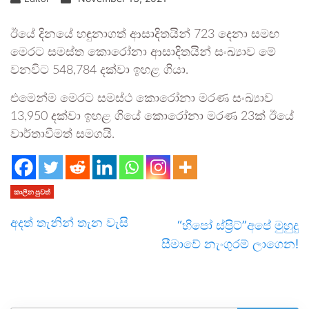
ඊයේ දිනයේ හඳුනාගත් ආසාදිතයින් 723 දෙනා සමඟ
මෙරට සමස්ත කොරෝනා ආසාදිතයින් සංඛ්‍යාව මේ
වනවිට 548,784 දක්වා ඉහළ ගියා.
එමෙන්ම මෙරට සමස්ථ කොරෝනා මරණ සංඛ්‍යාව
13,950 දක්වා ඉහළ ගියේ කොරෝනා මරණ 23ක් ඊයේ
වාර්තාවීමත් සමගයි.
කාලීන පුවත්
අදත් තැනින් තැන වැසි
“හිපෝ ස්ප්‍රිට්”අපේ මුහුදු
සීමාවේ නැංගුරම් ලාගෙන!