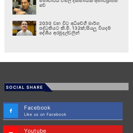
මහාචාර්ය විමල් දිසානායක අභාවප්‍රාප්ත
වේ
2030 වන විට අධිවේගී මාර්ග
පද්ධතියට කි.මී. 132ක්;සියලු වියදම්
දේශීය අරමුදල්වලින්
SOCIAL SHARE
Facebook
Like us on Facebook
Youtube