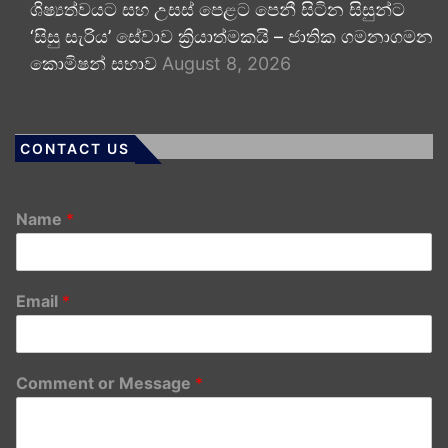
ශිෂ්‍යත්වයට සහ උසස් පෙළට පෙනී සිටින සිසුන්ට
‘සිසු සැරිය’ සේවාව ක්‍රියාත්මකයි – ජාතික ගමනාගමන
කොමිෂන් සභාව
August 8, 2026
CONTACT US
Name
*
Email
*
Comment or Message
*