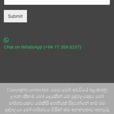
Submit
Chat on WhatsApp (+94 77 359 6107)
Copyrights protected: මෙම වෙබ් අඩවියේ පළකරනු
ලබන කිනම් හෝ දෙයකින් යම් පුද්ගලයකුට හෝ
පාර්ශවයකට යම්කිසි අගතියක් සිදුවන්නේ නම් එම
පුද්ගලයා හෝ පාර්ශවය විසින් තම අනන්‍යතාව තහවුරු