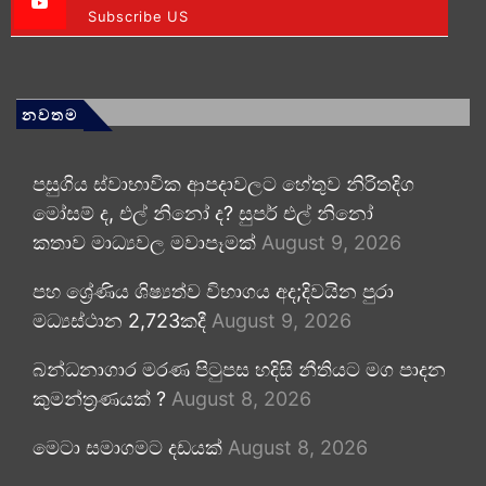
Subscribe US
නවතම
පසුගිය ස්වාභාවික ආපදාවලට හේතුව නිරිතදිග
මෝසම් ද, එල් නිනෝ ද? සුපර් එල් නිනෝ
කතාව මාධ්‍යවල මවාපෑමක්
August 9, 2026
පහ ශ්‍රේණිය ශිෂ්‍යත්ව විභාගය අද;දිවයින පුරා
මධ්‍යස්ථාන 2,723කදී
August 9, 2026
බන්ධනාගාර මරණ පිටුපස හදිසි නීතියට මග පාදන
කුමන්ත්‍රණයක් ?
August 8, 2026
මෙටා සමාගමට දඩයක්
August 8, 2026