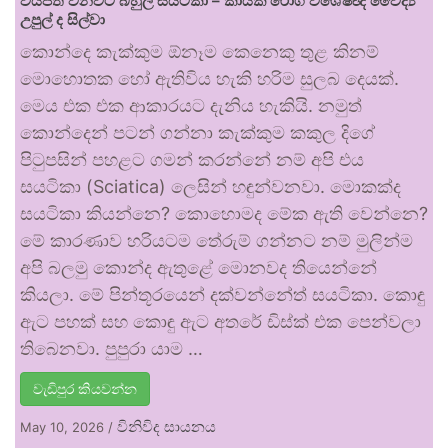
වියපත් වනවිට බහුල සයටිකා – කායික රෝග විශේෂඥ වෛද්‍ය
උපුල් ද සිල්වා
කොන්දෙ කැක්කුම ඕනෑම කෙනෙකු තුළ කිනම්
මොහොතක හෝ ඇතිවිය හැකි හරිම සුලබ දෙයක්.
මෙය එක එක ආකාරයට දැනිය හැකියි. නමුත්
කොන්දෙන් පටන් ගන්නා කැක්කුම කකුල දිගේ
පිටුපසින් පහළට ගමන් කරන්නේ නම් අපි එය
සයටිකා (Sciatica) ලෙසින් හඳුන්වනවා. මොකක්ද
සයටිකා කියන්නෙ? කොහොමද මේක ඇති වෙන්නෙ?
මේ කාරණාව හරියටම තේරුම් ගන්නට නම් මුලින්ම
අපි බලමු කොන්ද ඇතුළේ මොනවද තියෙන්නේ
කියලා. මේ පින්තූරයෙන් දක්වන්නේත් සයටිකා. කොඳු
ඇට පහක් සහ කොඳු ඇට අතරේ ඩිස්ක් එක පෙන්වලා
තිබෙනවා. පුපුරා යාම …
වැඩිපුර කියවන්න
විනිවිද සායනය
May 10, 2026
/