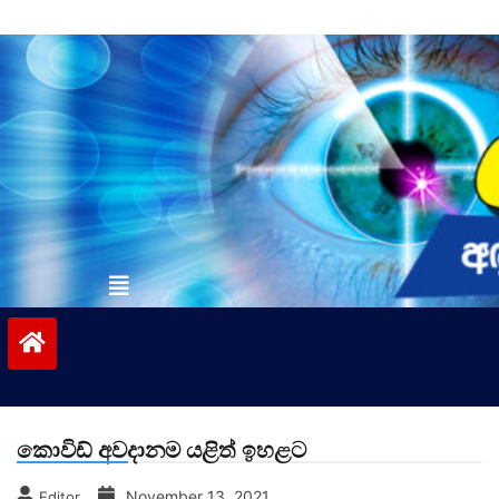
Skip
to
content
vinivida.lk
කොවිඩ් අවදානම යළිත් ඉහළට
November 13, 2021
Editor