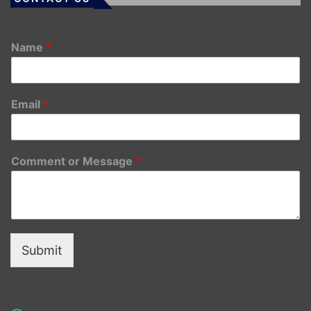
Name
*
Email
*
Comment or Message
*
Submit