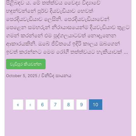
පිළිබඳව ය. මේ තත්ත්වය වෛද්‍ය විද්‍යාවේ
හඳුන්වන්නේ පූර්ව දියවැඩියාව හෙවත්
පෙරදියවැඩියාව ලෙසිනි. පෙරදියවැඩියාවෙන්
පෙළෙන සමහරුන් නිරායාසයෙන්ම දියවැඩියාව තුළට
ගමන් කරන්නේ එම පුද්ගලයාටවත් නොදැනෙන
ආකාරයකිනි. ඔබේ ජීවිතයේ ඉදිරි කාලය ඔබගෙන්
ඉවත් කරන්නට මෙම රෝගී තත්ත්වයට හැකියාවක් …
වැඩිපුර කියවන්න
විනිවිද සායනය
October 5, 2025
/
«
‹
6
7
8
9
10