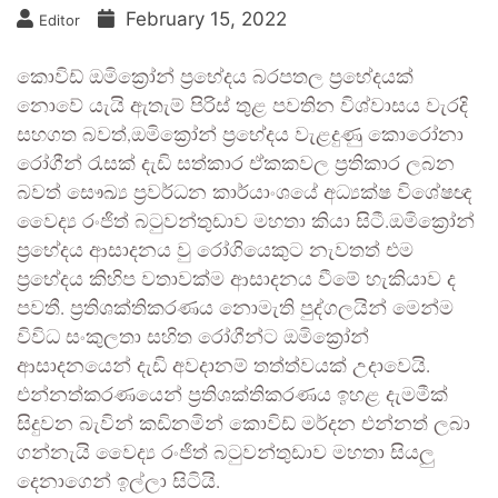
February 15, 2022
Editor
කොවිඩ් ඔමික්‍රෝන් ප්‍රභේදය බරපතල ප්‍රභේදයක්
නොවේ යැයි ඇතැම් පිරිස් තුළ පවතින විශ්වාසය වැරදි
සහගත බවත්,ඔමික්‍රෝන් ප්‍රභේදය වැළදුණු කොරෝනා
රෝගීන් රැසක් දැඩි සත්කාර ඒකකවල ප්‍රතිකාර ලබන
බවත් සෞඛ්‍ය ප්‍රවර්ධන කාර්යාංශයේ අධ්‍යක්ෂ විශේෂඥ
වෛද්‍ය රංජිත් බටුවන්තුඩාව මහතා කියා සිටී.ඔමික්‍රෝන්
ප්‍රභේදය ආසාදනය වු රෝගියෙකුට නැවතත් එම
ප්‍රභේදය කිහිප වතාවක්ම ආසාදනය වීමේ හැකියාව ද
පවතී. ප්‍රතිශක්තිකරණය නොමැති පුද්ගලයින් මෙන්ම
විවිධ සංකුලතා සහිත රෝගීන්ට ඔමික්‍රෝන්
ආසාදනයෙන් දැඩි අවදානම් තත්ත්වයක් උදාවෙයි.
එන්නත්කරණයෙන් ප්‍රතිශක්තිකරණය ඉහළ දැමමීක්
සිදුවන බැවින් කඩිනමින් කොවිඩ් මර්දන එන්නත් ලබා
ගන්නැයි වෛද්‍ය රංජිත් බටුවන්තුඩාව මහතා සියලු
දෙනාගෙන් ඉල්ලා සිටියි.