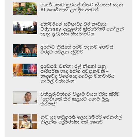
ගොවි ගතට සුවයත් හිතට නිවනත් සදන
AI ගොවිතැන ළඟදීම අපටත්
හෝමර්ගේ සම්භාව්‍ය වීර කාව්‍යය
Odyssey ඇසුරෙන් ක්‍රිස්ටෝෆර් නෝලන්
තැනූ දැවැන්ත සිනමාපටය
අපරාධ නීතියේ පරම පදනම හෙවත්
වරදට සරිලන දඬුවම
ප්‍රවේසම් වන්න; එල් නිනෝ යනු
පාරිසරික හෘද රෝග අවදානමකි –
හෘදවේද විශේෂඥ වෛද්‍ය මහාචාර්ය
නාමල් විජයසිංහ
විනිසුරුවන්ගේ විශ්‍රාම වයස දීර්ඝ කිරීම
“දොවාගත් කිරි කළයට ගොම මුසු
කිරීමක්”
නව යුද හමුදාපති ලෙස මේජර් ජෙනරාල්
නිලන්ත ප්‍රේමරත්න පත් කෙරේ