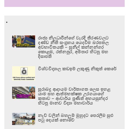
.
රාජ්‍ය නිලධාරීන්ගේ වැරදි තීරණවලට
දණ්ඩ නීති සංග්‍රහය යෙදවීම බරපතල
අවභාවිතයකි – සුනිල් කන්නන්ගර
කොළඹ, රත්නපුර, අම්පාර හිටපු මහ
දිසාපති
විශ්වවිද්‍යාල කඩඉම් ලකුණු නිකුත් කෙරේ
සුරාබදු ආදායම වාර්තාගත ලෙස ඉහළ
යාම සහ ආත්මභක්ෂක උරගයාගේ
කතාව – ආචාර්ය ප්‍රණීත් අභයසුන්දර
හිටපු මානව විද්‍යා මහාචාර්ය
නැව් වලින් බහලුම් මුහුදට පෙරලීම සුළු
පටු දෙයක් නොවේ