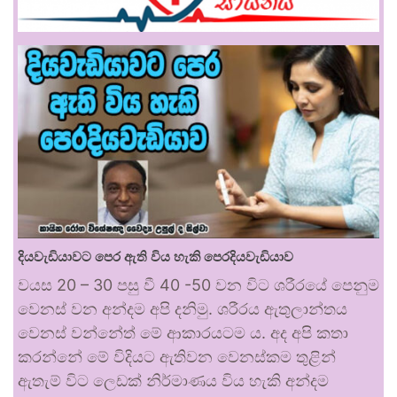
දියවැඩියාවට පෙර ඇති විය හැකි පෙරදියවැඩියාව
වයස 20 – 30 පසු වී 40 -50 වන විට ශරීරයේ පෙනුම
වෙනස් වන අන්දම අපි දනිමු. ශරීරය ඇතුලාන්තය
වෙනස් වන්නේත් මේ ආකාරයටම ය. අද අපි කතා
කරන්නේ මේ විදියට ඇතිවන වෙනස්කම තුළින්
ඇතැම් විට ලෙඩක් නිර්මාණය විය හැකි අන්දම