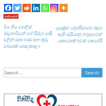
කාලීන පුවත්
මිය ගිය පොලිස්
යුක්‍රේන දේශසීමාවේ රඳවා
රාළහාමිනේ ගේ සිරුර රෙදි
ඇති රුසියානු හමුදාවෙන්
වලින් ඔතා පණ එන තුරු
කොටසක් ඉවත් කෙරෙයි
මාසයක් යාඥා කරලා