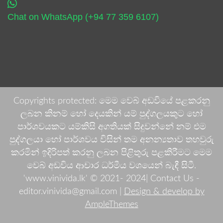
Chat on WhatsApp (+94 77 359 6107)
Copyrights protected: මෙම වෙබ් අඩවියේ පළකරනු
ලබන කිනම් හෝ දෙයකින් යම් පුද්ගලයකුට හෝ
පාර්ශවයකට යම්කිසි අගතියක් සිදුවන්නේ නම් එම
පුද්ගලයා හෝ පාර්ශවය විසින් තම අනන්‍යතාව තහවුරු
කරමින් ඉදිරිපත් කරනු ලබන පිළිතුරු පළකිරීමට මෙම
වෙබ් අඩවිය ආචාර ධර්මීය වශයෙන් බැඳී සිටී.
'www.vinivida.lk' © 2021- 2024| Contact Us -
editor.vinivida@gmail.com |
Design & develop by
AmpleThemes