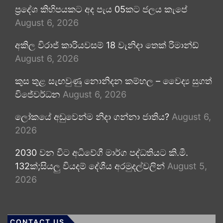
ප්‍රදේශ කිහිපයකට අද පැය 05කට ජලය කැපේ
August 6, 2026
අකිල විරාජ් කාරියවසම් 18 වැනිදා තෙක් රිමාන්ඩ්
August 6, 2026
කුස තුළ සැඟවුණු නොනිදන කම්හල – වෛද්‍ය සුගත්
විජේවර්ධන
August 6, 2026
ලෝකයේ අඩුවෙන්ම නිදා ගන්නා ජාතිය?
August 6,
2026
2030 වන විට අධිවේගී මාර්ග පද්ධතියට කි.මී.
132ක්;සියලු වියදම් දේශීය අරමුදල්වලින්
August 5,
2026
CONTACT US