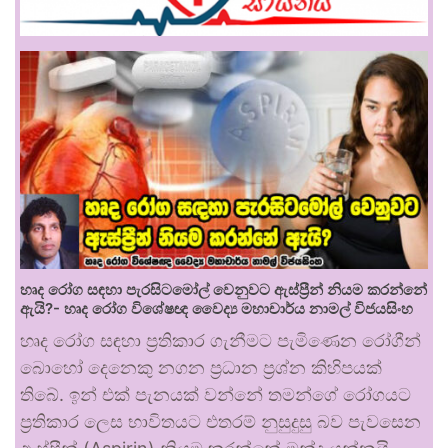
හෘද රෝග සඳහා පැරසිටමෝල් වෙනුවට ඇස්ප්‍රීන් නියම කරන්නේ
ඇයි?- හෘද රෝග විශේෂඥ වෛද්‍ය මහාචාර්ය නාමල් විජයසිංහ
හෘද රෝග සඳහා ප්‍රතිකාර ගැනීමට පැමිණෙන රෝගීන්
බොහෝ දෙනෙකු නගන ප්‍රධාන ප්‍රශ්න කිහිපයක්
තිබේ. ඉන් එක් පැනයක් වන්නේ තමන්ගේ රෝගයට
ප්‍රතිකාර ලෙස භාවිතයට එතරම් නුසුදුසු බව පැවසෙන