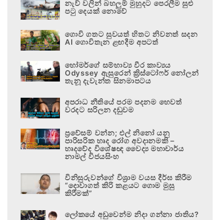
නැව් වලින් බහලුම් මුහුදට පෙරලීම සුළු
පටු දෙයක් නොවේ
ගොවි ගතට සුවයත් හිතට නිවනත් සදන
AI ගොවිතැන ළඟදීම අපටත්
හෝමර්ගේ සම්භාව්‍ය වීර කාව්‍යය
Odyssey ඇසුරෙන් ක්‍රිස්ටෝෆර් නෝලන්
තැනූ දැවැන්ත සිනමාපටය
අපරාධ නීතියේ පරම පදනම හෙවත්
වරදට සරිලන දඬුවම
ප්‍රවේසම් වන්න; එල් නිනෝ යනු
පාරිසරික හෘද රෝග අවදානමකි –
හෘදවේද විශේෂඥ වෛද්‍ය මහාචාර්ය
නාමල් විජයසිංහ
විනිසුරුවන්ගේ විශ්‍රාම වයස දීර්ඝ කිරීම
“දොවාගත් කිරි කළයට ගොම මුසු
කිරීමක්”
ලෝකයේ අඩුවෙන්ම නිදා ගන්නා ජාතිය?