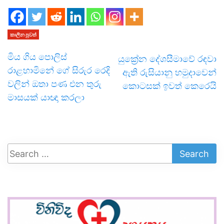
කාලීන පුවත්
මිය ගිය පොලිස්
යුක්‍රේන දේශසීමාවේ රඳවා
රාළහාමිනේ ගේ සිරුර රෙදි
ඇති රුසියානු හමුදාවෙන්
වලින් ඔතා පණ එන තුරු
කොටසක් ඉවත් කෙරෙයි
මාසයක් යාඥා කරලා