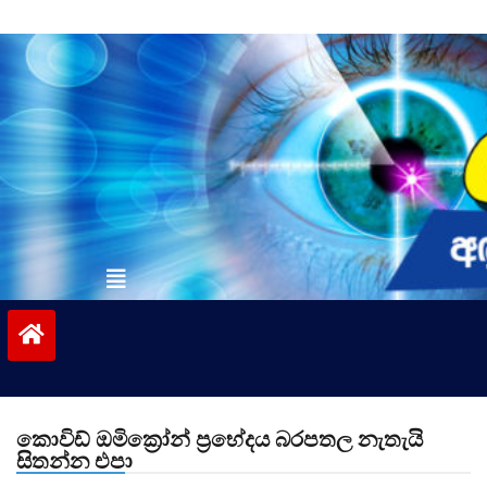
Skip
to
content
vinivida.lk
කොවිඩ් ඔමික්‍රෝන් ප්‍රභේදය බරපතල නැතැයි
සිතන්න එපා