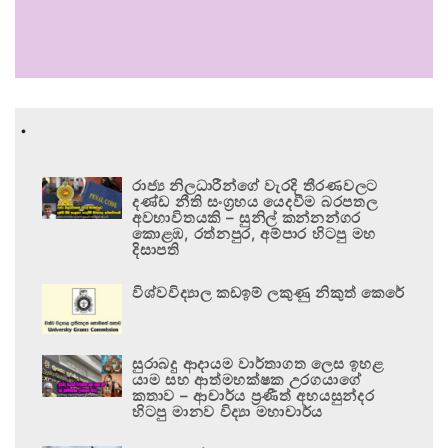
.
රාජ්‍ය නිලධාරීන්ගේ වැරදි තීරණවලට
දණ්ඩ නීති සංග්‍රහය යෙදවීම බරපතල
අවභාවිතයකි – සුනිල් කන්නන්ගර
කොළඹ, රත්නපුර, අම්පාර හිටපු මහ
දිසාපති
විශ්වවිද්‍යාල කඩඉම් ලකුණු නිකුත් කෙරේ
සුරාබදු ආදායම වාර්තාගත ලෙස ඉහළ
යාම සහ ආත්මභක්ෂක උරගයාගේ
කතාව – ආචාර්ය ප්‍රණීත් අභයසුන්දර
හිටපු මානව විද්‍යා මහාචාර්ය