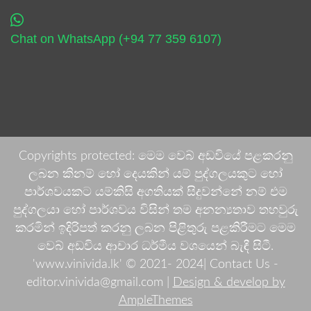
Chat on WhatsApp (+94 77 359 6107)
Copyrights protected: මෙම වෙබ් අඩවියේ පළකරනු
ලබන කිනම් හෝ දෙයකින් යම් පුද්ගලයකුට හෝ
පාර්ශවයකට යම්කිසි අගතියක් සිදුවන්නේ නම් එම
පුද්ගලයා හෝ පාර්ශවය විසින් තම අනන්‍යතාව තහවුරු
කරමින් ඉදිරිපත් කරනු ලබන පිළිතුරු පළකිරීමට මෙම
වෙබ් අඩවිය ආචාර ධර්මීය වශයෙන් බැඳී සිටී.
'www.vinivida.lk' © 2021- 2024| Contact Us -
editor.vinivida@gmail.com |
Design & develop by
AmpleThemes