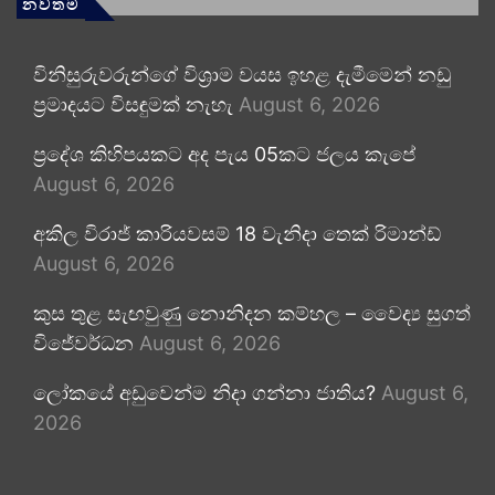
නවතම
විනිසුරුවරුන්ගේ විශ්‍රාම වයස ඉහළ දැමීමෙන් නඩු
ප්‍රමාදයට විසඳුමක් නැහැ
August 6, 2026
ප්‍රදේශ කිහිපයකට අද පැය 05කට ජලය කැපේ
August 6, 2026
අකිල විරාජ් කාරියවසම් 18 වැනිදා තෙක් රිමාන්ඩ්
August 6, 2026
කුස තුළ සැඟවුණු නොනිදන කම්හල – වෛද්‍ය සුගත්
විජේවර්ධන
August 6, 2026
ලෝකයේ අඩුවෙන්ම නිදා ගන්නා ජාතිය?
August 6,
2026