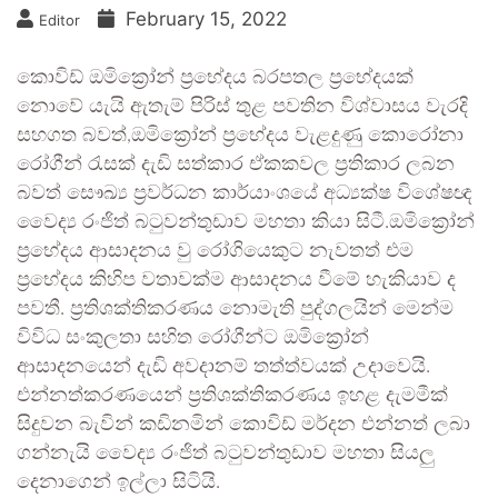
February 15, 2022
Editor
කොවිඩ් ඔමික්‍රෝන් ප්‍රභේදය බරපතල ප්‍රභේදයක්
නොවේ යැයි ඇතැම් පිරිස් තුළ පවතින විශ්වාසය වැරදි
සහගත බවත්,ඔමික්‍රෝන් ප්‍රභේදය වැළදුණු කොරෝනා
රෝගීන් රැසක් දැඩි සත්කාර ඒකකවල ප්‍රතිකාර ලබන
බවත් සෞඛ්‍ය ප්‍රවර්ධන කාර්යාංශයේ අධ්‍යක්ෂ විශේෂඥ
වෛද්‍ය රංජිත් බටුවන්තුඩාව මහතා කියා සිටී.ඔමික්‍රෝන්
ප්‍රභේදය ආසාදනය වු රෝගියෙකුට නැවතත් එම
ප්‍රභේදය කිහිප වතාවක්ම ආසාදනය වීමේ හැකියාව ද
පවතී. ප්‍රතිශක්තිකරණය නොමැති පුද්ගලයින් මෙන්ම
විවිධ සංකුලතා සහිත රෝගීන්ට ඔමික්‍රෝන්
ආසාදනයෙන් දැඩි අවදානම් තත්ත්වයක් උදාවෙයි.
එන්නත්කරණයෙන් ප්‍රතිශක්තිකරණය ඉහළ දැමමීක්
සිදුවන බැවින් කඩිනමින් කොවිඩ් මර්දන එන්නත් ලබා
ගන්නැයි වෛද්‍ය රංජිත් බටුවන්තුඩාව මහතා සියලු
දෙනාගෙන් ඉල්ලා සිටියි.