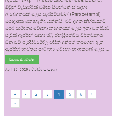
ඇස්ප්‍රීන් (Aspirin) නියම කරන්නේ මන්ද යන්නයි.
ඔවුන් වැඩිදුරටත් විමසා සිටින්නේ ඒ සඳහා
ආදේශකයක් ලෙස පැරසිටමෝල් (Paracetamol)
යොදාගත නොහැකිද යන්නයි. මීට දශක කිහිපයකට
පෙර සාමාන්‍ය වේදනා නාශකයක් ලෙස ඉතා ජනප්‍රියව
පැවති ඇස්ප්‍රීන් සඳහා තිබූ ජනප්‍රියත්වය වර්තමානය
වන විට පැරසිටමෝල් විසින් අත්පත් කරගෙන ඇත.
ඇස්ප්‍රීන් භාවිතය සාමාන්‍ය වේදනා නාශකයක් ලෙස …
වැඩිපුර කියවන්න
විනිවිද සායනය
April 25, 2026
/
«
‹
2
3
4
5
6
›
»