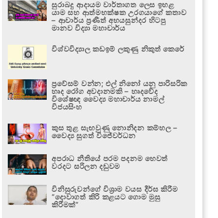
සුරාබදු ආදායම වාර්තාගත ලෙස ඉහළ
යාම සහ ආත්මභක්ෂක උරගයාගේ කතාව
– ආචාර්ය ප්‍රණීත් අභයසුන්දර හිටපු
මානව විද්‍යා මහාචාර්ය
විශ්වවිද්‍යාල කඩඉම් ලකුණු නිකුත් කෙරේ
ප්‍රවේසම් වන්න; එල් නිනෝ යනු පාරිසරික
හෘද රෝග අවදානමකි – හෘදවේද
විශේෂඥ වෛද්‍ය මහාචාර්ය නාමල්
විජයසිංහ
කුස තුළ සැඟවුණු නොනිදන කම්හල –
වෛද්‍ය සුගත් විජේවර්ධන
අපරාධ නීතියේ පරම පදනම හෙවත්
වරදට සරිලන දඬුවම
විනිසුරුවන්ගේ විශ්‍රාම වයස දීර්ඝ කිරීම
“දොවාගත් කිරි කළයට ගොම මුසු
කිරීමක්”