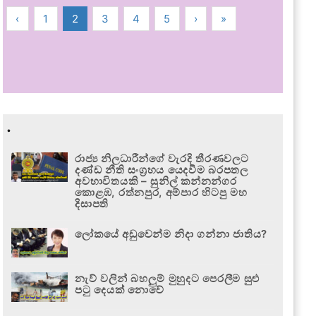
‹
1
2
3
4
5
›
»
.
රාජ්‍ය නිලධාරීන්ගේ වැරදි තීරණවලට
දණ්ඩ නීති සංග්‍රහය යෙදවීම බරපතල
අවභාවිතයකි – සුනිල් කන්නන්ගර
කොළඹ, රත්නපුර, අම්පාර හිටපු මහ
දිසාපති
ලෝකයේ අඩුවෙන්ම නිදා ගන්නා ජාතිය?
නැව් වලින් බහලුම් මුහුදට පෙරලීම සුළු
පටු දෙයක් නොවේ