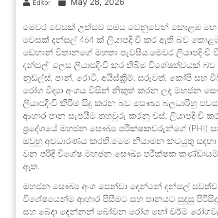
May 28, 2026
Editor
මෙවර වෙසක් උත්සව සමය වෙනුවෙන් කොළඹ මහ නග
වෙසක් දන්සල් 464 ක් ලියාපදිංචි කර ඇති බව කො
ඩෙහාන් විතානගේ මහතා පැවසීය.මෙවර ලියාපදිංචි වී 
දන්සල්’ ලෙස ලියාපදිංචි කර තිබීම විශේෂත්වයක් 
නූඩ්ල්ස්, පාන්, රොටී, අයිස්ක්‍රීම්, සරුවත්, කෝපි සහ
රෝග විද්‍යා අංශය විසින් නිකුත් කරන ලද මහජන 
ලියාපදිංචි කිරීම සිදු කරන බව සෞඛ්‍ය බලධාරීහු පව
ආහාර පාන සැපයීම තහවුරු කරනු වස්, ලියාපදිංචි ක
ප්‍රදේශයේ මහජන සෞඛ්‍ය පරීක්ෂකවරුන්ගේ (PHI)
ඔවුහු අවධාරණය කරති.මෙම නියාමන කටයුතු සඳ
වන පරිදි විශේෂ මහජන සෞඛ්‍ය පරීක්ෂක කණ්ඩායම් ක
ඇත.
මහජන සෞඛ්‍ය අංශ පෙන්වා දෙන්නේ දන්සල් පවත්වන
විශේෂයෙන්ම ආහාර පිසීමට සහ පානයට සුදුසු පිරිස
සහ බෙදා දෙන්නන් බෝවන රෝග හෝ චර්ම රෝගවලින් ත