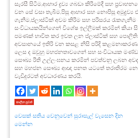
සැරසී සිටීම,ආහාර ද්‍රව්‍ය ගබඩා කිරීමේදී සහ ප්‍රවාහනයේ
වන සේ වසා තැබීම,පිසූ ආහාර සහ නොපිසූ අමුද්‍රව්
ගැනීම,ප්ලාස්ටික් අවම කිරීම සහ පරිසරය රැකගැනී
සංවිධායකයින්ගෙන් විශේෂ ඉල්ලීමක් කරමින් කියා ස
පමණක් භාවිත කර ඉවත ලන ප්ලාස්ටික් සහ පොලිතින්
අවසානයේ ඉතිරි වන කසළ නිසි පරිදි කළමනාකරණය
ලෙස ද ඔවුහු මහජනතාවගෙන් සහ සංවිධායක මණ්ඩලවලින
සෞඛ්‍ය රීති උල්ලංඝනය කරමින් පවත්වනු ලබන අ
සහ මහජන සෞඛ්‍ය ආඥා පනත යටතේ තරාතිරම නොබලා
වැඩිදුරටත් අවධාරණය කරයි.
කාලීන පුවත්
වෙසක් සතිය වෙනුවෙන් සුරාසැල් වැසෙන දින
මෙන්න