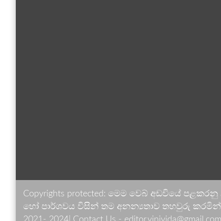
Copyrights protected: මෙම වෙබ් අඩවියේ පළකරනු
හෝ පාර්ශවය විසින් තම අනන්‍යතාව තහවුරු කරමින් ඉ
2021- 2024| Contact Us - editor.vinivida@gmail.com