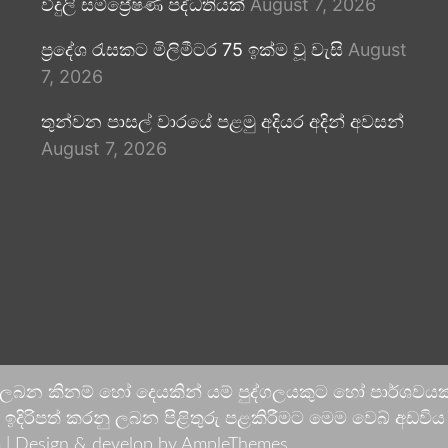
විදුලි සම්ප්‍රේෂණ පද්ධතියක්
August 7, 2026
ප්‍රදේශ රැසකට මිලිමීටර 75 ඉක්ම වූ වැසි
August
7, 2026
තුන්වන පාසල් වාරයේ පළමු අදියර අදින් අවසන්
August 7, 2026
 ලබන කිනම් හෝ දෙයකින් යම් පුද්ගලයකුට හෝ පාර්ශවයකට
දිරිපත් කරනු ලබන පිළිතුරු පළකිරීමට මෙම වෙබ් අඩවිය ආච
 |
Design & develop by AmpleThemes