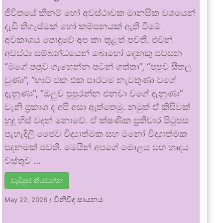
ජීවිතයේ කිනම් හෝ අවස්ථාවක මානසික වශයෙන්
දැඩි තිගැස්මක් හෝ කම්පනයක් ඇති වීමේ
අවකාශය පොදුවේ අප කා තුළත් පවතී. එවන්
අවස්ථා සම්බන්ධයෙන් බොහෝ දෙනකු පවසන
“මගේ පපුව ගැහෙන්න පටන් ගත්තා”, “පපුව සීතල
වුණා”, “හාට් එක එක පාරටම නැවතුණා වගේ
දැනුණා”, “ඔලුව පුපුරන්න එනවා වගේ දැනුණා”
වැනි ප්‍රකාශ ද අපි අසා ඇත්තෙමු. නමුත් ඒ කිසිවක්
හුදු හිස් වදන් නොවේ. ඒ ක්ෂණික ප්‍රතිචාර පිටුපස
පැහැදිලි ජෛව විද්‍යාත්මක සහ මනෝ විද්‍යාත්මක
පදනමක් පවතී. මෙයින් අපගේ මොළය සහ හෘදය
වස්තුව …
වැඩිපුර කියවන්න
විනිවිද සායනය
May 22, 2026
/