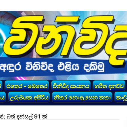
්
එතෙර - මෙතෙර
විනිවිද සායනය
හරිත දනව්ව
කය
උරුමයක අසිරිය
නිතර නොඇසෙන කතා
කාටූ
බත් දන්සල් 91 ක්