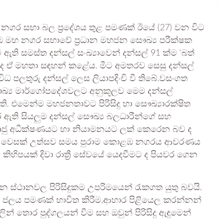
ර සභා බල ප්‍රදේශය තුළ පමණක් ඊයේ (27) වන විට
ළඹ මහ නගර සභාවේ ප්‍රධාන මහජන සෞඛ්‍ය පරීක්ෂක
ඇති සමස්ත දන්සල් සංඛ්‍යාවෙන් දන්සල් 91 ක්ම ‘බත්
බව ද ඒ මහතා සඳහන් කළේය. මීට අමතරව සෙසු දන්සල්
 විවිධ පලතුරු දන්සල් ලෙස ලියාපදිංචි වී තිබේ.වසංගත
සෞඛ්‍ය මාර්ගෝපදේශවලට අනුකූලව මෙම දන්සල්
සති. එමෙන්ම මහජනතාවට පිරිසිදු හා සෞඛ්‍යාරක්ෂිත
ර ඇති සියලුම දන්සල් සෞඛ්‍ය බලධාරීන්ගේ සහ
 සෘජු අධීක්ෂණයට හා නියාමනයට ලක් කෙරෙන බව ද
හා වෙසක් උත්සව සමය පුරාම කොළඹ නගරය ආවරණය
ිහිපයක් දිවා රාත්‍රී සේවයේ යෙදවීමට ද පියවර ගෙන
 ස්ථානවල පිරිසිදුකම උපරිමයෙන් රැකගත යුතු බවයි.
ිදු ජලය පමණක් භාවිත කිරීම,ආහාර පිළියෙල කරන්නන්
ොර පුද්ගලයන් වීම සහ ඔවුන් පිරිසිදු ඇඳුමෙන්