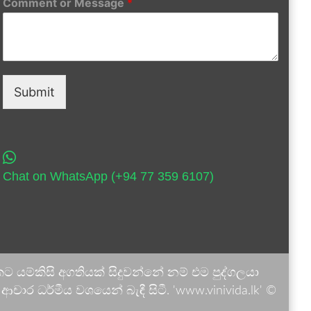
Comment or Message
*
Submit
Chat on WhatsApp (+94 77 359 6107)
 යම්කිසි අගතියක් සිදුවන්නේ නම් එම පුද්ගලයා
ාර ධර්මීය වශයෙන් බැඳී සිටී. 'www.vinivida.lk' ©