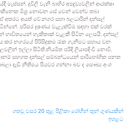
දී මැස්සන්, දූවිලි වැනි බාහිර අපද්‍රව්‍යවලින් ආරක්ෂා
‍ය එකිනෙක මිශ්‍ර නොවන සේ වෙන් වෙන්ව තබා
ම ඒ අතරට අයත් වේ.නගර සභා බලධාරීන් දන්සල්
ිටින්නේ, පරිසර දූෂණය වැළැක්වීම සඳහා එක් වරක්
 භාවිතයෙන් හැකිතාක් වැළකී සිටින ලෙසයි. දන්සල්
 කර නගරයේ පිරිසිදුකම රැක ගැනීමට සහාය වන
් ඉල්ලා සිටිති.නියමිත පරිදි ලියාපදිංචි නොවී,
වදානම් සහගත දන්සල් සම්බන්ධයෙන් පාරිභෝගික පනත
 දැඩි නීතිමය පියවර ගන්නා බව ද සෞඛ්‍ය අංශ
ගතවූ වසර 20 තුළ පිළිකා රෝගීන් තුන් ගුණයකින්
ඉහළට