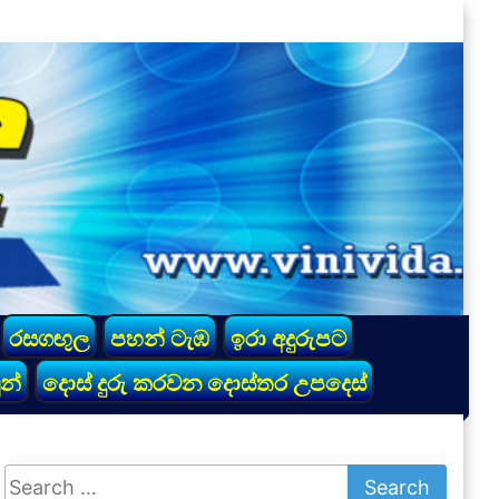
රසගඟුල
පහන් ටැඹ
ඉරා අදුරුපට
න්
දොස් දුරු කරවන දොස්තර උපදෙස්