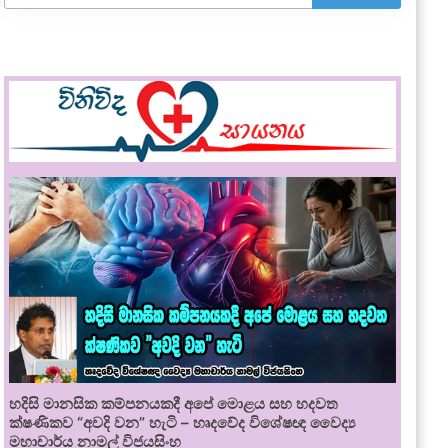
හදිසි මානසික කම්පනයකදී අපේ මොළය සහ හදවත
ක්ෂණිකව “අවදි වන” හැටි – හෘදවේද විශේෂඥ වෛද්‍ය
මහාචාර්ය නාමල් විජයසිංහ