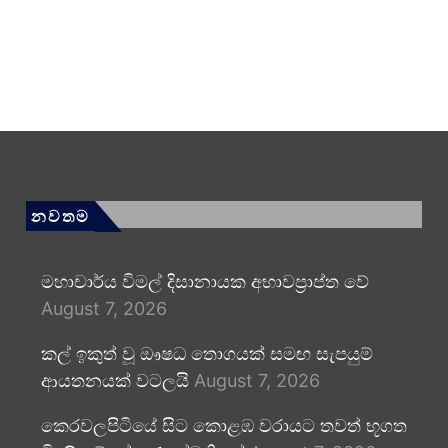
නවතම
මහාචාර්ය විමල් දිසානායක අභාවප්‍රාප්ත වේ
August 7, 2026
කල් ඉකුත් වූ ඖෂධ තොගයක් සමඟ සැපයුම්
ආයතනයක් වටලයි
August 7, 2026
කෙරවලපිටියේ සිට කොළඹ වරායට තවත් භූගත