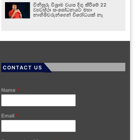
විනිසුරු විශ්‍රාම වයස දිගු කිරීමේ 22
ව්‍යවස්ථා සංශෝධනයට මහා
නාහිමිවරුන්ගෙන් විරෝධයක් නෑ
CONTACT US
Name
*
Email
*