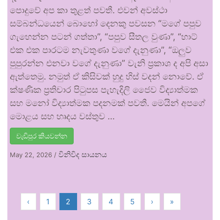
පොදුවේ අප කා තුළත් පවතී. එවන් අවස්ථා
සම්බන්ධයෙන් බොහෝ දෙනකු පවසන “මගේ පපුව
ගැහෙන්න පටන් ගත්තා”, “පපුව සීතල වුණා”, “හාට්
එක එක පාරටම නැවතුණා වගේ දැනුණා”, “ඔලුව
පුපුරන්න එනවා වගේ දැනුණා” වැනි ප්‍රකාශ ද අපි අසා
ඇත්තෙමු. නමුත් ඒ කිසිවක් හුදු හිස් වදන් නොවේ. ඒ
ක්ෂණික ප්‍රතිචාර පිටුපස පැහැදිලි ජෛව විද්‍යාත්මක
සහ මනෝ විද්‍යාත්මක පදනමක් පවතී. මෙයින් අපගේ
මොළය සහ හෘදය වස්තුව …
වැඩිපුර කියවන්න
විනිවිද සායනය
May 22, 2026
/
‹
1
2
3
4
5
›
»