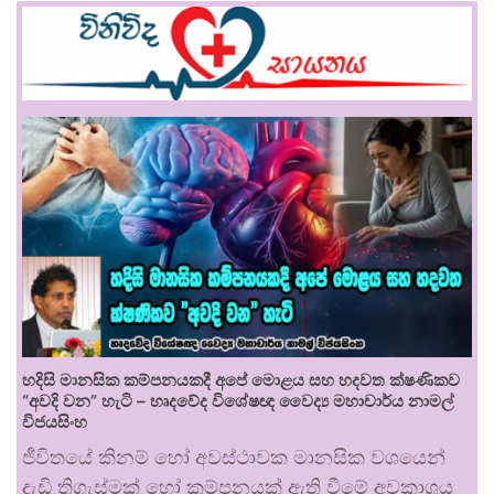
හදිසි මානසික කම්පනයකදී අපේ මොළය සහ හදවත ක්ෂණිකව
“අවදි වන” හැටි – හෘදවේද විශේෂඥ වෛද්‍ය මහාචාර්ය නාමල්
විජයසිංහ
ජීවිතයේ කිනම් හෝ අවස්ථාවක මානසික වශයෙන්
දැඩි තිගැස්මක් හෝ කම්පනයක් ඇති වීමේ අවකාශය