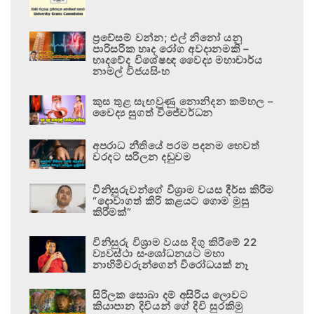
ප්‍රවේසම් වන්න; එල් නිනෝ යනු
පාරිසරික හෘද රෝග අවදානමකි –
හෘදවේද විශේෂඥ වෛද්‍ය මහාචාර්ය
නාමල් විජයසිංහ
කුස තුළ සැඟවුණු නොනිදන කම්හල –
වෛද්‍ය සුගත් විජේවර්ධන
අපරාධ නීතියේ පරම පදනම හෙවත්
වරදට සරිලන දඬුවම
විනිසුරුවන්ගේ විශ්‍රාම වයස දීර්ඝ කිරීම
“දොවාගත් කිරි කළයට ගොම මුසු
කිරීමක්”
විනිසුරු විශ්‍රාම වයස දිගු කිරීමේ 22
ව්‍යවස්ථා සංශෝධනයට මහා
නාහිමිවරුන්ගෙන් විරෝධයක් නෑ
සිරිලක සොබා දම් අසිරිය ලොවට
කියාපාන දිවියන් ගේ දිවි සුරකිමු