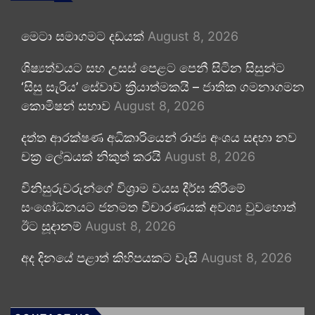
මෙටා සමාගමට දඩයක්
August 8, 2026
ශිෂ්‍යත්වයට සහ උසස් පෙළට පෙනී සිටින සිසුන්ට
‘සිසු සැරිය’ සේවාව ක්‍රියාත්මකයි – ජාතික ගමනාගමන
කොමිෂන් සභාව
August 8, 2026
දත්ත ආරක්ෂණ අධිකාරියෙන් රාජ්‍ය අංශය සඳහා නව
චක්‍ර ලේඛයක් නිකුත් කරයි
August 8, 2026
විනිසුරුවරුන්ගේ විශ්‍රාම වයස දීර්ඝ කිරීමේ
සංශෝධනයට ජනමත විචාරණයක් අවශ්‍ය වුවහොත්
ඊට සූදානම්
August 8, 2026
අද දිනයේ පළාත් කිහිපයකට වැසි
August 8, 2026