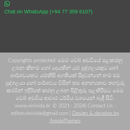
Chat on WhatsApp (+94 77 359 6107)
Copyrights protected: මෙම වෙබ් අඩවියේ පළකරනු
ලබන කිනම් හෝ දෙයකින් යම් පුද්ගලයකුට හෝ
පාර්ශවයකට යම්කිසි අගතියක් සිදුවන්නේ නම් එම
පුද්ගලයා හෝ පාර්ශවය විසින් තම අනන්‍යතාව තහවුරු
කරමින් ඉදිරිපත් කරනු ලබන පිළිතුරු පළකිරීමට මෙම
වෙබ් අඩවිය ආචාර ධර්මීය වශයෙන් බැඳී සිටී.
'www.vinivida.lk' © 2021- 2024| Contact Us -
editor.vinivida@gmail.com |
Design & develop by
AmpleThemes