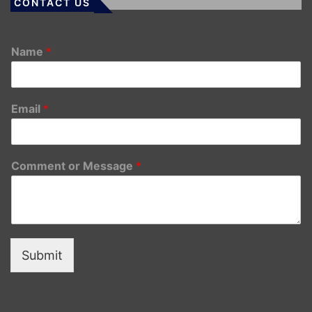
CONTACT US
Name
*
Email
*
Comment or Message
*
Submit