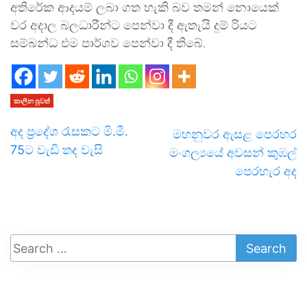
අතිරේක ආදයම් ලබා ගත හැකි බව තමන් නොයෙක්
වර අදාල බලධාරීන්ට පෙන්වා දී ඇතැ‍යි දුම් රියට
සම්බන්ධ එම පාර්ශව පෙන්වා දී තිබේ.
කාලීන පුවත්
අද ප්‍රදේශ රැසකට මි.මී.
මහනුවර ඇසළ පෙරහර
75ට වැඩි තද වැසි
මංගල්‍යයේ අවසන් කුඹල්
පෙරහැර අද