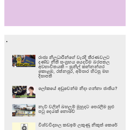
.
රාජ්‍ය නිලධාරීන්ගේ වැරදි තීරණවලට
දණ්ඩ නීති සංග්‍රහය යෙදවීම බරපතල
අවභාවිතයකි – සුනිල් කන්නන්ගර
කොළඹ, රත්නපුර, අම්පාර හිටපු මහ
දිසාපති
ලෝකයේ අඩුවෙන්ම නිදා ගන්නා ජාතිය?
නැව් වලින් බහලුම් මුහුදට පෙරලීම සුළු
පටු දෙයක් නොවේ
විශ්වවිද්‍යාල කඩඉම් ලකුණු නිකුත් කෙරේ