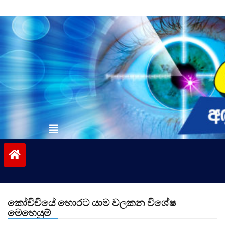
Skip
to
content
vinivida.lk
කෝචිචියේ හොරට යාම වලකන විශේෂ
මෙහෙයුම්