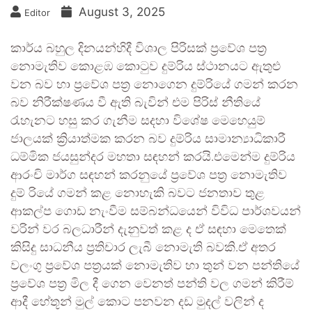
August 3, 2025
Editor
කාර්ය බහුල දිනයන්හිදී විශාල පිරිසක් ප්‍රවේශ පත්‍ර
නොමැතිව කොළඹ කොටුව දුම්රිය ස්ථානයට ඇතුළු
වන බව හා ප්‍රවේශ පත්‍ර නොගෙන දුම්රියේ ගමන් කරන
බව නිරීක්ෂණය වී ඇති බැවින් එම පිරිස් නීතියේ
රැහැනට හසු කර ගැනීම සදහා විශේෂ මෙහෙයුම්
ජාලයක් ක්‍රියාත්මක කරන බව දුම්රිය සාමාන්‍යාධිකාරී
ධම්මික ජයසුන්දර මහතා සඳහන් කරයි.එමෙන්ම දුම්රිය
ආරංචි මාර්ග සඳහන් කරනුයේ ප්‍රවේශ පත්‍ර නොමැතිව
දුම් රියේ ගමන් කළ නොහැකි බවට ජනතාව තුළ
ආකල්ප ගොඩ නැංවීම සම්බන්ධයෙන් විවිධ පාර්ශවයන්
වරින් වර බලධාරීන් දැනුවත් කළ ද ඒ සඳහා මෙතෙක්
කිසිදු සාධනීය ප්‍රතිචාර ලැබී නොමැති බවකි.ඒ අතර
වලංගු ප්‍රවේශ පත්‍රයක් නොමැතිව හා තුන් වන පන්තියේ
ප්‍රවේශ පත්‍ර මිල දී ගෙන වෙනත් පන්ති වල ගමන් කිරීම්
ආදී හේතූන් මුල් කොට පනවන දඩ මුදල් වලින් ද