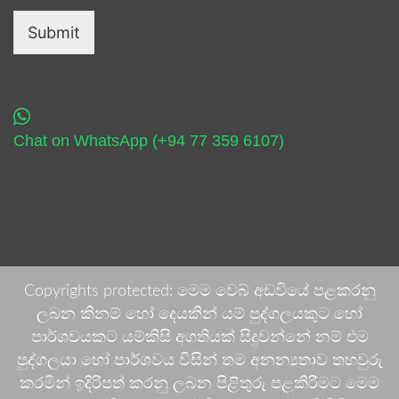
Submit
Chat on WhatsApp (+94 77 359 6107)
Copyrights protected: මෙම වෙබ් අඩවියේ පළකරනු
ලබන කිනම් හෝ දෙයකින් යම් පුද්ගලයකුට හෝ
පාර්ශවයකට යම්කිසි අගතියක් සිදුවන්නේ නම් එම
පුද්ගලයා හෝ පාර්ශවය විසින් තම අනන්‍යතාව තහවුරු
කරමින් ඉදිරිපත් කරනු ලබන පිළිතුරු පළකිරීමට මෙම