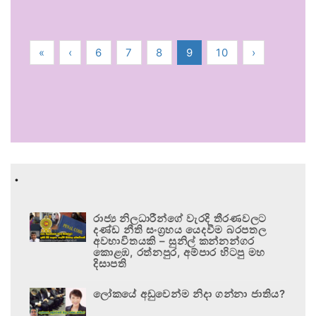
«
‹
6
7
8
9
10
›
.
රාජ්‍ය නිලධාරීන්ගේ වැරදි තීරණවලට
දණ්ඩ නීති සංග්‍රහය යෙදවීම බරපතල
අවභාවිතයකි – සුනිල් කන්නන්ගර
කොළඹ, රත්නපුර, අම්පාර හිටපු මහ
දිසාපති
ලෝකයේ අඩුවෙන්ම නිදා ගන්නා ජාතිය?