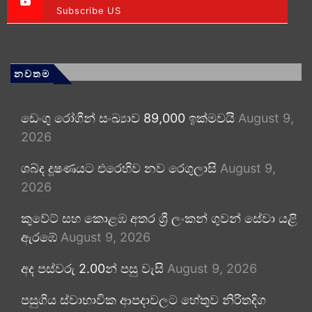
Subscribe US
නවතම
ඩෙංගු රෝගීන් සංඛ්‍යාව 89,000 ඉක්මවයි
August 9,
2026
ශබ්ද දූෂණයට එරෙහිව නව රෙගුලාසි
August 9,
2026
කුවේට් සහ කොළඹ අතර ශ්‍රී ලංකන් ගුවන් සේවා යළි
ඇරඹේ
August 9, 2026
අද පස්වරු 2.00න් පසු වැසි
August 9, 2026
පසුගිය ස්වාභාවික ආපදාවලට හේතුව නිරිතදිග