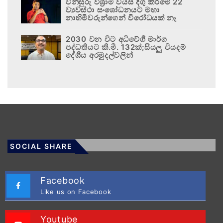
විනිසුරු විශ්‍රාම වයස දිගු කිරීමේ 22
ව්‍යවස්ථා සංශෝධනයට මහා
නාහිමිවරුන්ගෙන් විරෝධයක් නෑ
2030 වන විට අධිවේගී මාර්ග
පද්ධතියට කි.මී. 132ක්;සියලු වියදම්
දේශීය අරමුදල්වලින්
SOCIAL SHARE
Facebook
Like us on Facebook
Youtube