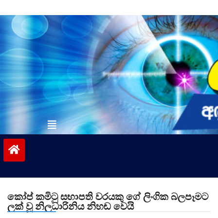
Skip
to
content
vinivida.lk
කෝප් කමිටු සභාපති වරයකු ගේ ලිංගික බලපෑමට
ලක් වූ නිලධාරිනිය නිහඬ වෙයි