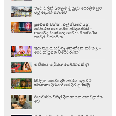
නැව් වලින් බහලුම් මුහුදට පෙරලීම සුළු
පටු දෙයක් නොවේ
ප්‍රවේසම් වන්න; එල් නිනෝ යනු
පාරිසරික හෘද රෝග අවදානමකි –
හෘදවේද විශේෂඥ වෛද්‍ය මහාචාර්ය
නාමල් විජයසිංහ
කුස තුළ සැඟවුණු නොනිදන කම්හල –
වෛද්‍ය සුගත් විජේවර්ධන
ගණිතය බැරිකම මෝඩකමක් ද?
සිරිලක සොබා දම් අසිරිය ලොවට
කියාපාන දිවියන් ගේ දිවි සුරකිමු
මහාචාර්ය විමල් දිසානායක අභාවප්‍රාප්ත
වේ