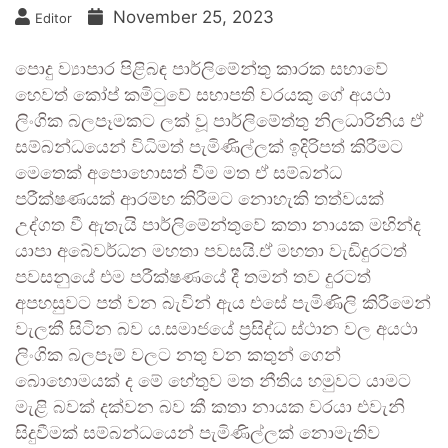
November 25, 2023
Editor
පොදු ව්‍යාපාර පිළිබඳ පාර්ලිමේන්තු කාරක සභාවේ
හෙවත් කෝප් කමිටුවේ සභාපති වරයකු ගේ අයථා
ලිංගික බලපෑමකට ලක් වූ පාර්ලිමේත්තු නිලධාරිනිය ඒ
සම්බන්ධයෙන් විධිමත් පැමිණිල්ලක් ඉදිරිපත් කිරීමට
මෙතෙක් අපොහොසත් වීම මත ඒ සම්බන්ධ
පරීක්ෂණයක් ආරම්භ කිරීමට නොහැකි තත්වයක්
උද්ගත වී ඇතැයි පාර්ලිමේන්තුවේ කතා නායක මහින්ද
යාපා අබේවර්ධන මහතා පවසයි.ඒ මහතා වැඩිදුරටත්
පවසනුයේ එම පරීක්ෂණයේ දී තමන් තව දුරටත්
අපහසුවට පත් වන බැවින් ඇය එසේ පැමිණිලි කිරීමෙන්
වැලකී සිටින බව ය.සමාජයේ ප්‍රසිද්ධ ස්ථාන වල අයථා
ලිංගික බලපෑම් වලට නතු වන කතුන් ගෙන්
බොහොමයක් ද මේ හේතුව මත නීතිය හමුවට යාමට
මැළි බවක් දක්වන බව කී කතා නායක වරයා එවැනි
සිදුවීමක් සම්බන්ධයෙන් පැමිණිල්ලක් නොමැතිව