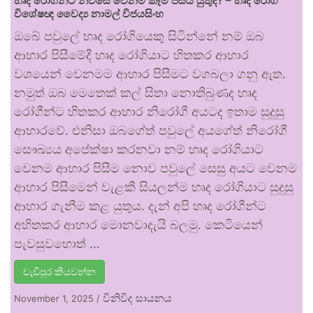
හෘද රෝගීන්ට නිවසේ වෙනම කෑම පිසිය යුතුද? – හෘද රෝග
විශේෂඥ වෛද්‍ය නාමල් විජයසිංහ
ඔබේ පවුලේ හෘද රෝගියෙකු සිටින්නේ නම් ඔබ
ආහාර පිසීමේදී හෘද රෝගියාට හිතකර ආහාර
වශයෙන් වෙනමම ආහාර පිසීමට වගබලා ගනු ඇත.
නමුත් ඔබ මෙතෙක් කල් සිතා නොතිබුණද හෘද
රෝගීන්ට හිතකර ආහාර නිරෝගී අයටද ඉතාම සුදුසු
ආහාරවේ. එනිසා ඔබගේත් පවුලේ අයගේත් නිරෝගී
සෞඛ්‍යය අපේක්ෂා කරනවා නම් හෘද රෝගියාට
වෙනම ආහාර පිසීම නොව පවුලේ සෙසු අයට වෙනම
ආහාර පිසීමෙන් වැළකී සියලන්ම හෘද රෝගියාට සුදුසු
ආහාර ගැනීම කළ යුතුය. දැන් අපි හෘද රෝගීන්ට
අහිතකර ආහාර මොනවාදැයි බලමු. කෙටියෙන්
පැවසුවහොත් …
වැඩිපුර කියවන්න
විනිවිද සායනය
November 1, 2025
/