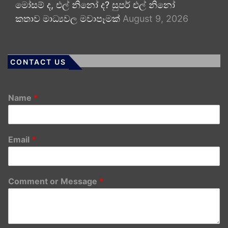
මෝසම් ද, එල් නිනෝ ද? සුපර් එල් නිනෝ
කතාව මාධ්‍යවල මවාපෑමක්
August 9, 2026
CONTACT US
Name
*
Email
*
Comment or Message
*