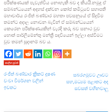
පරීක්ෂණයක් පැවැත්විය නොහැකි බව ද කියයි.නමුදු ඒ
සම්බන්ධයෙන් අදහස් දක්වන කෝප් කමිටුවේ සභාපති
මහාචාර්ය රංජිත් බණ්ඩාර මහතා පවසනුයේ ඒ සිදුවීම
තමන්ට අදාල නොවන බැවින් ඒ සම්බන්ධයෙන්
කෙරෙන පරීක්ෂණයකින් වැරදි කරු බව සනාථ වුව
හොත් පාර්ලිමේන්තු මන්ත්‍රී පදවියෙන් ඉල්ලා අස්වීමට
වුව තමන් සූදානම් බව ය.
කාලීන පුවත්
රංජිත් බණ්ඩාර ක්‍රිකට් දූෂණ
සබරගමුවට ඌවට
වංචා විමර්ශන වලින්
සහ,මධ්‍යම පළාතට අද
ඉවතට
සවසත් වහිනවාලු